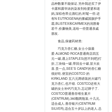
品种数量不能保证.另外我还买了伊
卡露和露华浓的染发剂给婆婆和老
妈,深棕色带点酒红的,时髦一些.还
有N EUTROGENA的挪威国旗护手
霜,BLISTEX和CARMEX的润唇膏
若干,价廉物美,送给一些普通亲戚
朋友.
食品,保健药材类:
巧克力杏仁糖,女士小孩最
爱.ALMOND ROCA普通商店四五
元一罐,遇上STAPLES(想不到吧)打
折,三块钱一罐,带回去十罐,皆大欢
喜.贵一点,SEE’S CANDY的杏仁糖
很好吃.便宜的COSTCO 的
KIRKLAND 五六元两磅装的大罐巧
克力杏仁,也不错. COSTCO还有大
罐的女士补钙巧克力,忘记牌子了.
COSTCO普通善存维生素片
(CENTRUM),360颗两瓶装,十几元,
适合成人.善存银片(CENTRUM
SILVER),适合五十岁以上的老人.总