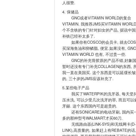
人很赞.
4. 保健品
GNC或者VITAMIN WORLD的复合
VITAMIN. 我推荐JMS买VITAMIN WORL
个不含铁的专门针对妇女的产品, 据说中国
补铁已经补太多了.
如果你有COSCO的会员卡, 就去COS
买深海鱼油和卵鳞脂, 便宜.如果没有, GNC
VITAMIN WORLD 也有, 不过贵一些.
GNC的补充骨胶原的产品不错,好象
暂时还没有专门补充COLLAGEN的东西, 
我一直在美国买. 这个东西是可以延缓长皱
的, 三十岁的JMS应该补充了.
5.某些电子产品
我买了WATERPIK的洗牙器, 每天坚
压水洗, 可以少受几次洗牙的罪, 而且可以
牙龈. 这个东西国内可是超贵的.
还有SONICARE的电动牙刷, 国内买
多的那种型号WALMART才买60刀.
无线路由器(LINK-SYS)和无线网卡(D-
LINK),高质量的, 如果赶上有REBATE的话,