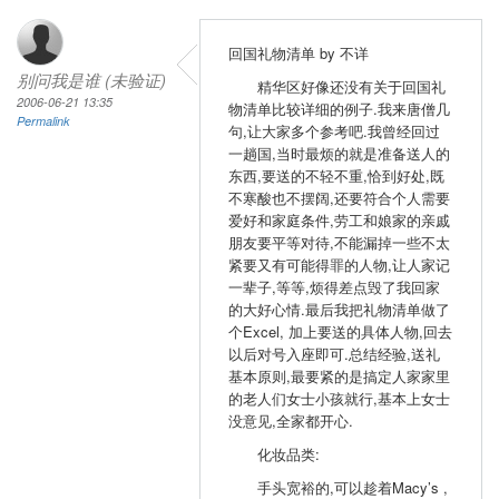
回国礼物清单 by 不详
别问我是谁 (未验证)
精华区好像还没有关于回国礼
2006-06-21 13:35
物清单比较详细的例子.我来唐僧几
Permalink
句,让大家多个参考吧.我曾经回过
一趟国,当时最烦的就是准备送人的
东西,要送的不轻不重,恰到好处,既
不寒酸也不摆阔,还要符合个人需要
爱好和家庭条件,劳工和娘家的亲戚
朋友要平等对待,不能漏掉一些不太
紧要又有可能得罪的人物,让人家记
一辈子,等等,烦得差点毁了我回家
的大好心情.最后我把礼物清单做了
个Excel, 加上要送的具体人物,回去
以后对号入座即可.总结经验,送礼
基本原则,最要紧的是搞定人家家里
的老人们女士小孩就行,基本上女士
没意见,全家都开心.
化妆品类:
手头宽裕的,可以趁着Macy’s ,