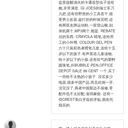
盆里提醒浇水的卡通造型虫子送给
她,非常满意. GI JOES的瑞士军刀
几把.还有些野营的小工具若干,很
受男士欢迎.趁打折的时候买吧.还
有两双名牌运动鞋,一双登山靴.刻
录机两个,MP3两个,都是, REBATE
后的东西. CRAYOLA 蜡笔,送给劳
工的小外甥. COLOUR GEL PEN
六十只装彩色者哩笔几套,送给十五
岁以下的孩子.有声英语儿童读物,
给十岁以下的小孩.还有吹气的塑料
圆珠笔,叫BUBBLE PEN,OFFICE
DEPOT SALE 99 CENT 一个,买了
一些给不太熟的小孩子. 没买多少
电器,很多中国产品,而且此例一开,
没完没了,再者中国那边不保修,零
配件也不太好配,省得麻烦. 还有一
些CREST美白牙齿的牙贴,朋友托
我买的.