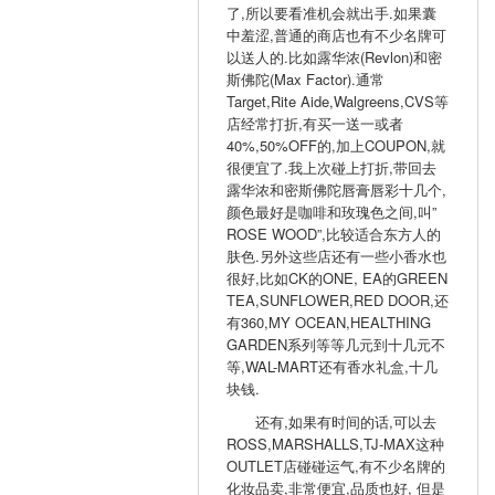
了,所以要看准机会就出手.如果囊
中羞涩,普通的商店也有不少名牌可
以送人的.比如露华浓(Revlon)和密
斯佛陀(Max Factor).通常
Target,Rite Aide,Walgreens,CVS等
店经常打折,有买一送一或者
40%,50%OFF的,加上COUPON,就
很便宜了.我上次碰上打折,带回去
露华浓和密斯佛陀唇膏唇彩十几个,
颜色最好是咖啡和玫瑰色之间,叫”
ROSE WOOD”,比较适合东方人的
肤色.另外这些店还有一些小香水也
很好,比如CK的ONE, EA的GREEN
TEA,SUNFLOWER,RED DOOR,还
有360,MY OCEAN,HEALTHING
GARDEN系列等等几元到十几元不
等,WAL-MART还有香水礼盒,十几
块钱.
还有,如果有时间的话,可以去
ROSS,MARSHALLS,TJ-MAX这种
OUTLET店碰碰运气,有不少名牌的
化妆品卖,非常便宜,品质也好, 但是