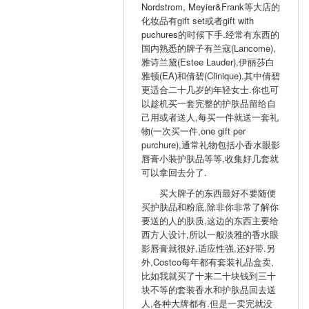
Nordstrom, Meyier&Frank等大店的
化妆品有gift set或者gift with
puchures的时候下手.经常有东西的
国内熟悉的牌子有兰寇(Lancome),
雅诗兰黛(Estee Lauder),伊丽莎白
雅顿(EA)和倩碧(Clinique).其中倩碧
更适合二十几岁的年轻女士.你也可
以趁机买一套完整的护肤品留给自
己用或者送人,每买一件就送一套礼
物(一次买一件,one gift per
purchure),通常礼物包括小香水眼影
唇膏小装护肤品等等,收集好几套就
可以拿回去分了.
买大牌子的东西最好不要随便
买护肤品和粉底,除非你非常了解你
要送的人的肤质,这边的东西主要给
西方人设计,所以一般淡雅的香水眼
影唇膏就很好,适应性强,还好带.另
外,Costco每年都有套装礼品盒卖,
比如我就买了十来二十块钱到三十
块不等的套装香水和护肤品回去送
人,各种大牌都有.但是一卖完就没