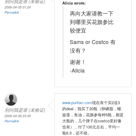
别问我是谁 (未验证)
Alicia wrote:
2006-04-05 01:24
再向大家请教一下
Permalink
到哪里买花旗参比
较便宜
Sams or Costco 有
没有？
谢谢！
-Alicia
www.puritan.com
现在有个买2送3
的deal，我买了20瓶（卵磷脂，螺
别问我是谁 (未验证)
旋藻，鱼油，花旗参每种5瓶，都是
2006-04-06 23:45
大瓶的，几个牌子在costco里好像
Permalink
也有），付了130元左右，平均一
瓶6.5，还不错。