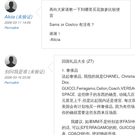
再向大家请教一下到哪里买花旗参比较便
宜
Alicia (未验证)
2006-03-11 14:09
Sams or Costco 有没有？
Permalink
谢谢！
-Alicia
回国礼品大全 (ZT)
1. 奢侈品
别问我是谁 (未验证)
说起奢侈品, 我指的就是CHANEL, Christia
2006-03-16 23:06
Dior,
Permalink
GUICCI,Ferragamo,Celion,Coach,VERSA
SPACE. 这些牌子的东西的确贵, 动辄几
元甚至上千,但是比起国内还是便宜. 每次
美国会有计划地买一样奢侈品, 因为有些场
你的确就需要这些东西来压场面.
我建议, 如果MM不是特别追求FASHI
的话, 可以买FERRAGAMO的鞋, GUICCI
表, COACH的包, 绝对物超所值.