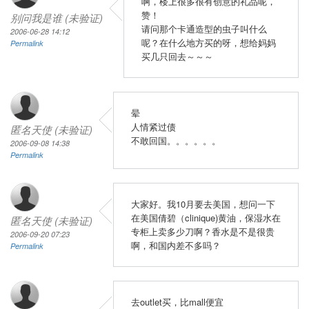
啊，楼上很多很有创意的礼品呢，
赞！
别问我是谁 (未验证)
请问那个卡通造型的虫子叫什么
2006-06-28 14:12
呢？在什么地方买的呀，想给妈妈
Permalink
买几只回去～～～
晕
人情紧过债
匿名天使 (未验证)
不敢回国。。。。。。
2006-09-08 14:38
Permalink
大家好。我10月要去美国，想问一下
在美国倩碧（clinique)黄油，保湿水在
匿名天使 (未验证)
专柜上卖多少刀啊？香水是不是很贵
2006-09-20 07:23
啊，和国内差不多吗？
Permalink
去outlet买，比mall便宜