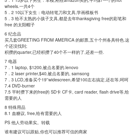
5．1 15岁以下男生：车模,刚在amazon买的,平均$7一个的hot
wheels.一共4个
5．2 10以下女生：电动转笔刀和文具,学画模板书
5．3 给不太熟的小孩子文具,都是去年thanksgiving free的彩笔和
free 的太阳帽子
6 纪念品
买几套GREETING FROM AMERICA 的邮票,五十个州各具特色.这
个还没找到;
积攒的quarter,已经积攒了40个不一样的了,还差一些.
7 电器
7．1 laptop, $1200,被点名要的.lenovo
7．2 laser printer,$40,被点名要的, samsong
7．3 LCD,准备买个19''widescreen,希望100左右搞定,还在等,呵呵
7.4 DVD-burner
7.5 平时攒下来的free的 SD卡 CF卡, card reader, flash drive等,给
需要的人
8 特殊用品
8.1 血糖议, free,给有需要的人
PS 他人劳动果实。转载
谁有建议可以跟贴,你也可以推荐可信的商家