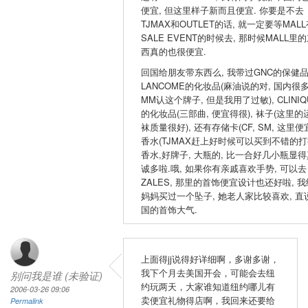
便宜, 但这里样子新而且便宜. 你要是不去
TJMAX和OUTLET的话, 就一定要等MAL
SALE EVENT的时候去, 那时候MALL里
西真的也很便宜.
回国给朋友带东西么, 我带过GNC的保健品
LANCOME的化妆品(麻油说的对, 国内很
MM认这个牌子, 但是我用了过敏), CLINIQ
的化妆品(三部曲, 便宜得很), 袜子(这里的
袜质量很好), 还有存储卡(CF, SM, 这里便宜
香水(TJMAX赶上好时候可以买到不错的
香水,好牌子, 大瓶的, 比一合好几小瓶显得
诚多啦.哦, 如果你有亲戚喜欢手势, 可以去
ZALES, 那里的首饰便宜设计也还好啦, 我
妈妈买过一个坠子, 她老人家比较喜欢, 直
国的首饰大气.
上面得jj说得好详细啊，多谢多谢，
我下个月去美国开会，可能会去纽
别问我是谁 (未验证)
约玩两天，大家谁知道纽约哪儿有
2006-03-26 09:06
卖便宜礼物得店啊，我回来还要给
Permalink