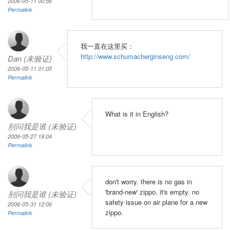
2006-05-11 00:56
Permalink
我一直在这里买：
http://www.schumacherginseng.com/
Dan (未验证)
2006-05-11 01:05
Permalink
What is it in English?
别问我是谁 (未验证)
2006-05-27 18:04
Permalink
don't worry. there is no gas in
'brand-new' zippo. it's empty. no
别问我是谁 (未验证)
safety issue on air plane for a new
2006-05-31 12:06
zippo.
Permalink