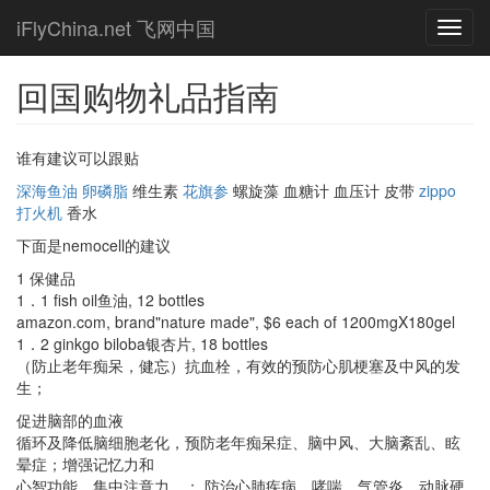
Skip
iFlyChina.net 飞网中国
Toggl
to
navig
main
content
回国购物礼品指南
谁有建议可以跟贴
深海鱼油
卵磷脂
维生素
花旗参
螺旋藻 血糖计 血压计 皮带
zippo
打火机
香水
下面是nemocell的建议
1 保健品
1．1 fish oil鱼油, 12 bottles
amazon.com, brand"nature made", $6 each of 1200mgX180gel
1．2 ginkgo biloba银杏片, 18 bottles
（防止老年痴呆，健忘）抗血栓，有效的预防心肌梗塞及中风的发
生；
促进脑部的血液
循环及降低脑细胞老化，预防老年痴呆症、脑中风、大脑紊乱、眩
晕症；增强记忆力和
心智功能，集中注意力。； 防治心肺疾病、哮喘、气管炎、动脉硬