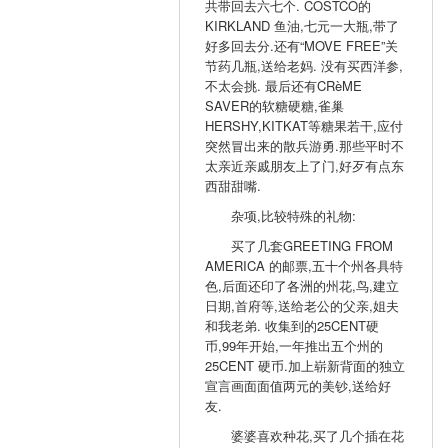
共带回去六七个. COSTCO的
KIRKLAND 鱼油,七元一大瓶,带了
好多回去分.还有“MOVE FREE”关
节药几瓶,送给老妈. 没有买西洋参,
不太会挑. 最后还有CRèME
SAVER的软糖硬糖,雀巢
HERSHY,KITKAT等糖果若干,应付
突然冒出来的散兵游勇.那些平时不
太亲近亲戚朋友上了门,好歹有点东
西甜甜嘴.
杂项,比较特殊的礼物:
买了几套GREETING FROM
AMERICA 的邮票,五十个州各具特
色,后面还印了各洲的州花,鸟,建立
日期,首府等,送给老公的父亲,姐夫
和我老弟. 收集到的25CENT硬
币,99年开始,一年推出五个州的
25CENT 硬币.加上崭新背面的独立
宣言画面面值两元的美钞,送给好
友.
婆婆喜欢种花,买了几个插在花