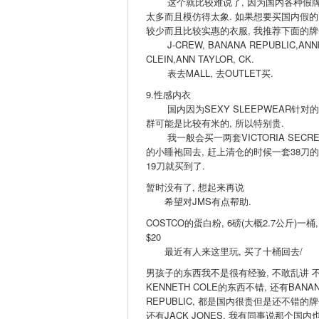
这个就比较难说了, 因为国内各种假
太多而且模仿得太象. 如果想要买国内假的
较少而且比较实惠的衣服, 我推荐下面的牌
J-CREW, BANANA REPUBLIC,ANN
CLEIN,ANN TAYLOR, CK.
表去MALL, 去OUTLET买.
9.性感内衣
国内因为SEXY SLEEPWEAR针对
群可能是比较有米的, 所以特别贵.
我一般会买一两套VICTORIA SECRE
的小睡袍回去, 赶上清仓的时候一套38刀
19刀就买到了.
暂时没有了, 想起来再说
希望对JMS有点帮助.
COSTCO的蛋白粉, 6磅(大概2.7公斤)一桶,
$20
最近有人来这里玩, 买了十桶回去/
男孩子的东西我不是很有经验, 不敢乱讲 不
KENNETH COLE的东西不错, 还有BANA
REPUBLIC, 都是国内很贵但是还不错的牌
还有JACK JONES, 我有同事说那个国内