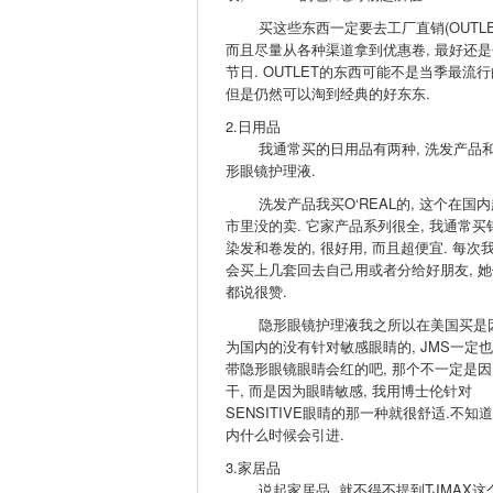
买这些东西一定要去工厂直销(OUTLET
而且尽量从各种渠道拿到优惠卷, 最好还是
节日. OUTLET的东西可能不是当季最流行
但是仍然可以淘到经典的好东东.
2.日用品
我通常买的日用品有两种, 洗发产品
形眼镜护理液.
洗发产品我买O‘REAL的, 这个在国内
市里没的卖. 它家产品系列很全, 我通常买
染发和卷发的, 很好用, 而且超便宜. 每次
会买上几套回去自己用或者分给好朋友, 她
都说很赞.
隐形眼镜护理液我之所以在美国买是
为国内的没有针对敏感眼睛的, JMS一定
带隐形眼镜眼睛会红的吧, 那个不一定是因
干, 而是因为眼睛敏感, 我用博士伦针对
SENSITIVE眼睛的那一种就很舒适.不知
内什么时候会引进.
3.家居品
说起家居品, 就不得不提到TJMAX这