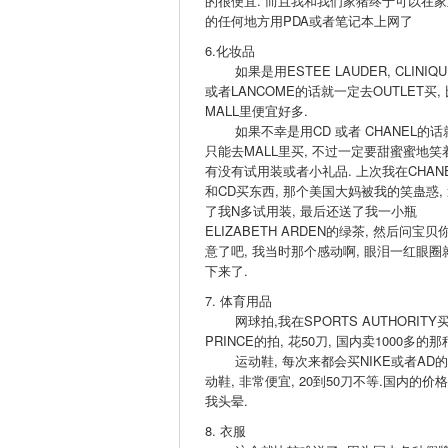
的很便宜. 而且我和我们家猪终于可以在家
的任何地方用PDA或者笔记本上网了
6.化妆品
如果是用ESTEE LAUDER, CLINIQU
或者LANCOME的话就一定去OUTLET买, 
MALL里便宜好多.
如果不幸是用CD 或者 CHANEL的话
只能去MALL里买, 不过一定要甜蜜蜜地笑
有没有试用装或者小礼品. 上次我在CHAN
和CD买东西, 那个美国大妈被我的笑蛊惑,
了我N多试用装, 最后还送了我一小瓶
ELIZABETH ARDEN的绿茶, 然后问宝贝
意了吧, 我当时那个感动啊, 眼泪一红眼圈
下来了.
7. 体育用品
网球拍,我在SPORTS AUTHORITY
PRINCE的拍, 花50刀, 国内卖1000多的那
运动鞋, 每次来都会买NIKE或者AD
动鞋, 非常便宜, 20到50刀不等.国内的价
我头晕.
8. 衣服