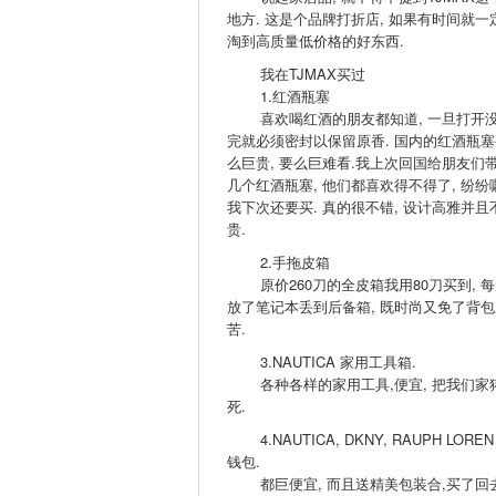
地方. 这是个品牌打折店, 如果有时间就一
淘到高质量低价格的好东西.
我在TJMAX买过
1.红酒瓶塞
喜欢喝红酒的朋友都知道, 一旦打开
完就必须密封以保留原香. 国内的红酒瓶塞
么巨贵, 要么巨难看.我上次回国给朋友们
几个红酒瓶塞, 他们都喜欢得不得了, 纷纷
我下次还要买. 真的很不错, 设计高雅并且
贵.
2.手拖皮箱
原价260刀的全皮箱我用80刀买到, 每
放了笔记本丢到后备箱, 既时尚又免了背包
苦.
3.NAUTICA 家用工具箱.
各种各样的家用工具,便宜, 把我们家
死.
4.NAUTICA, DKNY, RAUPH LOREN
钱包.
都巨便宜, 而且送精美包装合,买了回