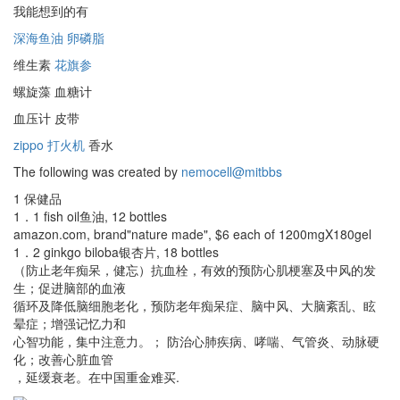
我能想到的有
深海鱼油
卵磷脂
维生素
花旗参
螺旋藻 血糖计
血压计 皮带
zippo 打火机
香水
The following was created by
nemocell@mitbbs
1 保健品
1．1 fish oil鱼油, 12 bottles
amazon.com, brand"nature made", $6 each of 1200mgX180gel
1．2 ginkgo biloba银杏片, 18 bottles
（防止老年痴呆，健忘）抗血栓，有效的预防心肌梗塞及中风的发
生；促进脑部的血液
循环及降低脑细胞老化，预防老年痴呆症、脑中风、大脑紊乱、眩
晕症；增强记忆力和
心智功能，集中注意力。； 防治心肺疾病、哮喘、气管炎、动脉硬
化；改善心脏血管
，延缓衰老。在中国重金难买.