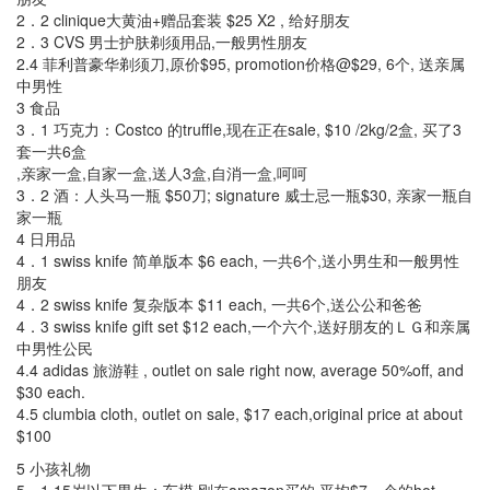
2．2 clinique大黄油+赠品套装 $25 X2 , 给好朋友
2．3 CVS 男士护肤剃须用品,一般男性朋友
2.4 菲利普豪华剃须刀,原价$95, promotion价格@$29, 6个, 送亲属
中男性
3 食品
3．1 巧克力：Costco 的truffle,现在正在sale, $10 /2kg/2盒, 买了3
套一共6盒
,亲家一盒,自家一盒,送人3盒,自消一盒,呵呵
3．2 酒：人头马一瓶 $50刀; signature 威士忌一瓶$30, 亲家一瓶自
家一瓶
4 日用品
4．1 swiss knife 简单版本 $6 each, 一共6个,送小男生和一般男性
朋友
4．2 swiss knife 复杂版本 $11 each, 一共6个,送公公和爸爸
4．3 swiss knife gift set $12 each,一个六个,送好朋友的ＬＧ和亲属
中男性公民
4.4 adidas 旅游鞋 , outlet on sale right now, average 50%off, and
$30 each.
4.5 clumbia cloth, outlet on sale, $17 each,original price at about
$100
5 小孩礼物