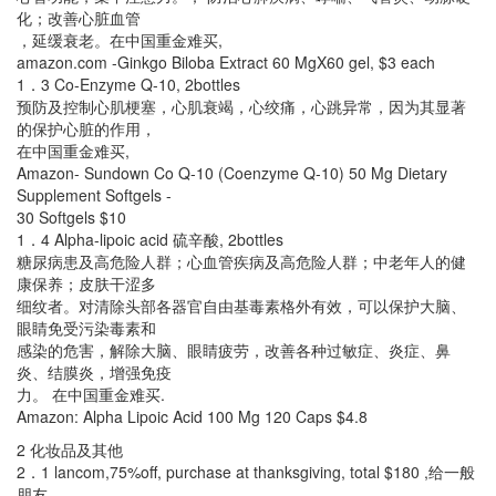
化；改善心脏血管
，延缓衰老。在中国重金难买,
amazon.com -Ginkgo Biloba Extract 60 MgX60 gel, $3 each
1．3 Co-Enzyme Q-10, 2bottles
预防及控制心肌梗塞，心肌衰竭，心绞痛，心跳异常，因为其显著
的保护心脏的作用，
在中国重金难买,
Amazon- Sundown Co Q-10 (Coenzyme Q-10) 50 Mg Dietary
Supplement Softgels -
30 Softgels $10
1．4 Alpha-lipoic acid 硫辛酸, 2bottles
糖尿病患及高危险人群；心血管疾病及高危险人群；中老年人的健
康保养；皮肤干涩多
细纹者。对清除头部各器官自由基毒素格外有效，可以保护大脑、
眼睛免受污染毒素和
感染的危害，解除大脑、眼睛疲劳，改善各种过敏症、炎症、鼻
炎、结膜炎，增强免疫
力。 在中国重金难买.
Amazon: Alpha Lipoic Acid 100 Mg 120 Caps $4.8
2 化妆品及其他
2．1 lancom,75%off, purchase at thanksgiving, total $180 ,给一般
朋友