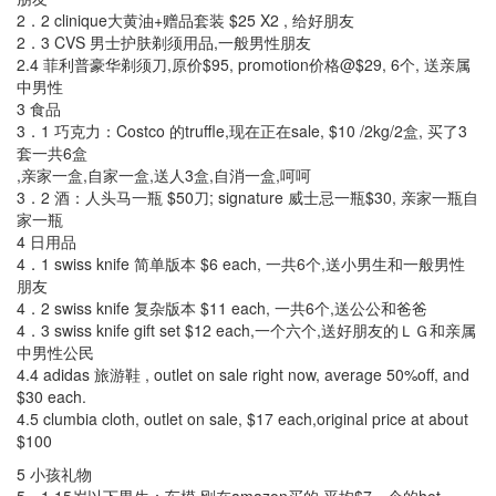
2．2 clinique大黄油+赠品套装 $25 X2 , 给好朋友
2．3 CVS 男士护肤剃须用品,一般男性朋友
2.4 菲利普豪华剃须刀,原价$95, promotion价格@$29, 6个, 送亲属
中男性
3 食品
3．1 巧克力：Costco 的truffle,现在正在sale, $10 /2kg/2盒, 买了3
套一共6盒
,亲家一盒,自家一盒,送人3盒,自消一盒,呵呵
3．2 酒：人头马一瓶 $50刀; signature 威士忌一瓶$30, 亲家一瓶自
家一瓶
4 日用品
4．1 swiss knife 简单版本 $6 each, 一共6个,送小男生和一般男性
朋友
4．2 swiss knife 复杂版本 $11 each, 一共6个,送公公和爸爸
4．3 swiss knife gift set $12 each,一个六个,送好朋友的ＬＧ和亲属
中男性公民
4.4 adidas 旅游鞋 , outlet on sale right now, average 50%off, and
$30 each.
4.5 clumbia cloth, outlet on sale, $17 each,original price at about
$100
5 小孩礼物