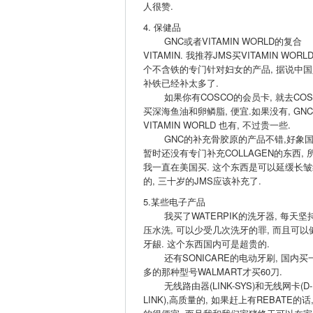
人很赞.
4. 保健品
GNC或者VITAMIN WORLD的复合
VITAMIN. 我推荐JMS买VITAMIN WORL
个不含铁的专门针对妇女的产品, 据说中国
补铁已经补太多了.
如果你有COSCO的会员卡, 就去COS
买深海鱼油和卵鳞脂, 便宜.如果没有, GNC
VITAMIN WORLD 也有, 不过贵一些.
GNC的补充骨胶原的产品不错,好象
暂时还没有专门补充COLLAGEN的东西, 
我一直在美国买. 这个东西是可以延缓长皱
的, 三十岁的JMS应该补充了.
5.某些电子产品
我买了WATERPIK的洗牙器, 每天坚
压水洗, 可以少受几次洗牙的罪, 而且可以
牙龈. 这个东西国内可是超贵的.
还有SONICARE的电动牙刷, 国内买
多的那种型号WALMART才买60刀.
无线路由器(LINK-SYS)和无线网卡(D-
LINK),高质量的, 如果赶上有REBATE的话,