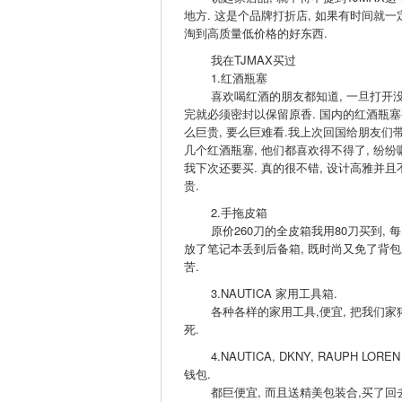
地方. 这是个品牌打折店, 如果有时间就一
淘到高质量低价格的好东西.
我在TJMAX买过
1.红酒瓶塞
喜欢喝红酒的朋友都知道, 一旦打开
完就必须密封以保留原香. 国内的红酒瓶塞
么巨贵, 要么巨难看.我上次回国给朋友们
几个红酒瓶塞, 他们都喜欢得不得了, 纷纷
我下次还要买. 真的很不错, 设计高雅并且
贵.
2.手拖皮箱
原价260刀的全皮箱我用80刀买到, 每
放了笔记本丢到后备箱, 既时尚又免了背包
苦.
3.NAUTICA 家用工具箱.
各种各样的家用工具,便宜, 把我们家
死.
4.NAUTICA, DKNY, RAUPH LOREN
钱包.
都巨便宜, 而且送精美包装合,买了回