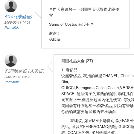
再向大家请教一下到哪里买花旗参比较便
宜
Alicia (未验证)
2006-03-11 14:09
Sams or Costco 有没有？
Permalink
谢谢！
-Alicia
回国礼品大全 (ZT)
1. 奢侈品
别问我是谁 (未验证)
说起奢侈品, 我指的就是CHANEL, Christia
2006-03-16 23:06
Dior,
Permalink
GUICCI,Ferragamo,Celion,Coach,VERSA
SPACE. 这些牌子的东西的确贵, 动辄几
元甚至上千,但是比起国内还是便宜. 每次
美国会有计划地买一样奢侈品, 因为有些场
你的确就需要这些东西来压场面.
我建议, 如果MM不是特别追求FASHI
的话, 可以买FERRAGAMO的鞋, GUICCI
表, COACH的包, 绝对物超所值.