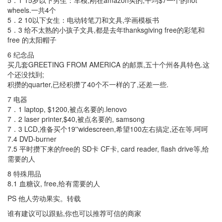
5．1 15岁以下男生：车模,刚在amazon买的,平均$7一个的hot
wheels.一共4个
5．2 10以下女生：电动转笔刀和文具,学画模板书
5．3 给不太熟的小孩子文具,都是去年thanksgiving free的彩笔和
free 的太阳帽子
6 纪念品
买几套GREETING FROM AMERICA 的邮票,五十个州各具特色.这
个还没找到;
积攒的quarter,已经积攒了40个不一样的了,还差一些.
7 电器
7．1 laptop, $1200,被点名要的.lenovo
7．2 laser printer,$40,被点名要的, samsong
7．3 LCD,准备买个19''widescreen,希望100左右搞定,还在等,呵呵
7.4 DVD-burner
7.5 平时攒下来的free的 SD卡 CF卡, card reader, flash drive等,给
需要的人
8 特殊用品
8.1 血糖议, free,给有需要的人
PS 他人劳动果实。转载
谁有建议可以跟贴,你也可以推荐可信的商家