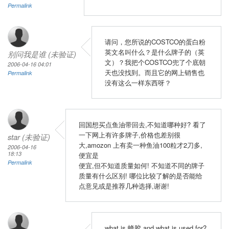
Permalink
请问，您所说的COSTCO的蛋白粉
英文名叫什么？是什么牌子的（英
别问我是谁 (未验证)
文）？我把个COSTCO兜了个底朝
2006-04-16 04:01
天也没找到。而且它的网上销售也
Permalink
没有这么一样东西呀？
回国想买点鱼油带回去,不知道哪种好? 看了
一下网上有许多牌子,价格也差别很
star (未验证)
大,amozon 上有卖一种鱼油100粒才2刀多,
2006-04-16
18:13
便宜是
Permalink
便宜,但不知道质量如何! 不知道不同的牌子
质量有什么区别! 哪位比较了解的是否能给
点意见或是推荐几种选择,谢谢!
what is 蜂胶 and what is used for?