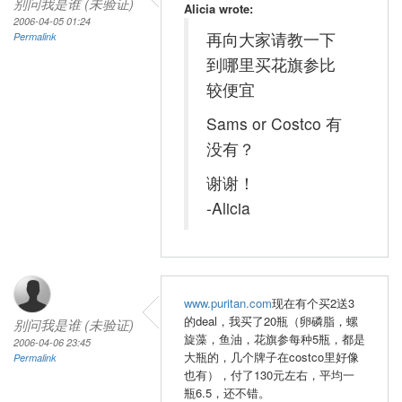
别问我是谁 (未验证)
Alicia wrote:
2006-04-05 01:24
再向大家请教一下
Permalink
到哪里买花旗参比
较便宜
Sams or Costco 有
没有？
谢谢！
-Alicia
www.puritan.com
现在有个买2送3
的deal，我买了20瓶（卵磷脂，螺
别问我是谁 (未验证)
旋藻，鱼油，花旗参每种5瓶，都是
2006-04-06 23:45
大瓶的，几个牌子在costco里好像
Permalink
也有），付了130元左右，平均一
瓶6.5，还不错。