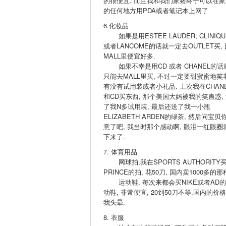
的很便宜. 而且我和我们家猪终于可以在家
的任何地方用PDA或者笔记本上网了
6.化妆品
如果是用ESTEE LAUDER, CLINIQU
或者LANCOME的话就一定去OUTLET买, 
MALL里便宜好多.
如果不幸是用CD 或者 CHANEL的话
只能去MALL里买, 不过一定要甜蜜蜜地笑
有没有试用装或者小礼品. 上次我在CHAN
和CD买东西, 那个美国大妈被我的笑蛊惑,
了我N多试用装, 最后还送了我一小瓶
ELIZABETH ARDEN的绿茶, 然后问宝贝
意了吧, 我当时那个感动啊, 眼泪一红眼圈
下来了.
7. 体育用品
网球拍,我在SPORTS AUTHORITY
PRINCE的拍, 花50刀, 国内卖1000多的那
运动鞋, 每次来都会买NIKE或者AD
动鞋, 非常便宜, 20到50刀不等.国内的价
我头晕.
8. 衣服