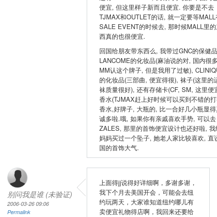
便宜, 但这里样子新而且便宜. 你要是不去
TJMAX和OUTLET的话, 就一定要等MAL
SALE EVENT的时候去, 那时候MALL里
西真的也很便宜.
回国给朋友带东西么, 我带过GNC的保健品
LANCOME的化妆品(麻油说的对, 国内很
MM认这个牌子, 但是我用了过敏), CLINIQ
的化妆品(三部曲, 便宜得很), 袜子(这里的
袜质量很好), 还有存储卡(CF, SM, 这里便宜
香水(TJMAX赶上好时候可以买到不错的
香水,好牌子, 大瓶的, 比一合好几小瓶显得
诚多啦.哦, 如果你有亲戚喜欢手势, 可以去
ZALES, 那里的首饰便宜设计也还好啦, 我
妈妈买过一个坠子, 她老人家比较喜欢, 直
国的首饰大气.
上面得jj说得好详细啊，多谢多谢，
我下个月去美国开会，可能会去纽
别问我是谁 (未验证)
约玩两天，大家谁知道纽约哪儿有
2006-03-26 09:06
卖便宜礼物得店啊，我回来还要给
Permalink