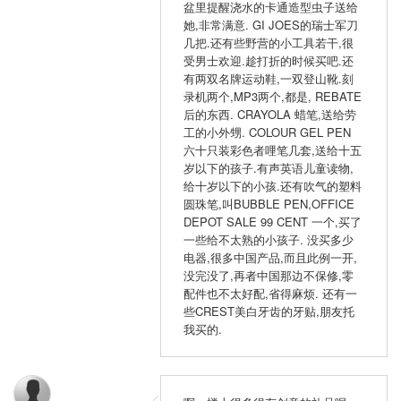
盆里提醒浇水的卡通造型虫子送给
她,非常满意. GI JOES的瑞士军刀
几把.还有些野营的小工具若干,很
受男士欢迎.趁打折的时候买吧.还
有两双名牌运动鞋,一双登山靴.刻
录机两个,MP3两个,都是, REBATE
后的东西. CRAYOLA 蜡笔,送给劳
工的小外甥. COLOUR GEL PEN
六十只装彩色者哩笔几套,送给十五
岁以下的孩子.有声英语儿童读物,
给十岁以下的小孩.还有吹气的塑料
圆珠笔,叫BUBBLE PEN,OFFICE
DEPOT SALE 99 CENT 一个,买了
一些给不太熟的小孩子. 没买多少
电器,很多中国产品,而且此例一开,
没完没了,再者中国那边不保修,零
配件也不太好配,省得麻烦. 还有一
些CREST美白牙齿的牙贴,朋友托
我买的.