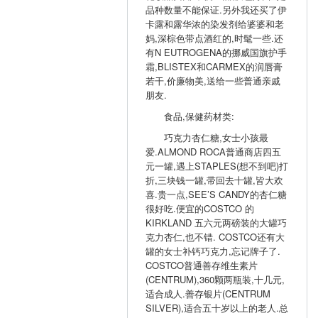
品种数量不能保证.另外我还买了伊
卡露和露华浓的染发剂给婆婆和老
妈,深棕色带点酒红的,时髦一些.还
有N EUTROGENA的挪威国旗护手
霜,BLISTEX和CARMEX的润唇膏
若干,价廉物美,送给一些普通亲戚
朋友.
食品,保健药材类:
巧克力杏仁糖,女士小孩最
爱.ALMOND ROCA普通商店四五
元一罐,遇上STAPLES(想不到吧)打
折,三块钱一罐,带回去十罐,皆大欢
喜.贵一点,SEE’S CANDY的杏仁糖
很好吃.便宜的COSTCO 的
KIRKLAND 五六元两磅装的大罐巧
克力杏仁,也不错. COSTCO还有大
罐的女士补钙巧克力,忘记牌子了.
COSTCO普通善存维生素片
(CENTRUM),360颗两瓶装,十几元,
适合成人.善存银片(CENTRUM
SILVER),适合五十岁以上的老人.总