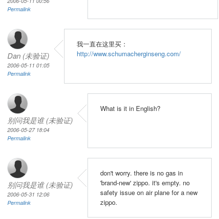
2006-05-11 00:56
Permalink
我一直在这里买：
http://www.schumacherginseng.com/
Dan (未验证)
2006-05-11 01:05
Permalink
What is it in English?
别问我是谁 (未验证)
2006-05-27 18:04
Permalink
don't worry. there is no gas in
'brand-new' zippo. it's empty. no
别问我是谁 (未验证)
safety issue on air plane for a new
2006-05-31 12:06
zippo.
Permalink