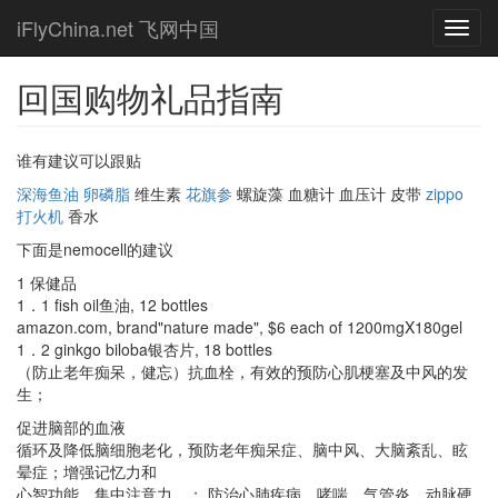
Skip
iFlyChina.net 飞网中国
Toggl
to
navig
main
content
回国购物礼品指南
谁有建议可以跟贴
深海鱼油
卵磷脂
维生素
花旗参
螺旋藻 血糖计 血压计 皮带
zippo
打火机
香水
下面是nemocell的建议
1 保健品
1．1 fish oil鱼油, 12 bottles
amazon.com, brand"nature made", $6 each of 1200mgX180gel
1．2 ginkgo biloba银杏片, 18 bottles
（防止老年痴呆，健忘）抗血栓，有效的预防心肌梗塞及中风的发
生；
促进脑部的血液
循环及降低脑细胞老化，预防老年痴呆症、脑中风、大脑紊乱、眩
晕症；增强记忆力和
心智功能，集中注意力。； 防治心肺疾病、哮喘、气管炎、动脉硬