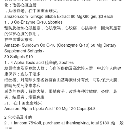
化；改善心脏血管
，延缓衰老。在中国重金难买,
amazon.com -Ginkgo Biloba Extract 60 MgX60 gel, $3 each
1．3 Co-Enzyme Q-10, 2bottles
预防及控制心肌梗塞，心肌衰竭，心绞痛，心跳异常，因为其显著
的保护心脏的作用，
在中国重金难买,
Amazon- Sundown Co Q-10 (Coenzyme Q-10) 50 Mg Dietary
Supplement Softgels -
30 Softgels $10
1．4 Alpha-lipoic acid 硫辛酸, 2bottles
糖尿病患及高危险人群；心血管疾病及高危险人群；中老年人的健
康保养；皮肤干涩多
细纹者。对清除头部各器官自由基毒素格外有效，可以保护大脑、
眼睛免受污染毒素和
感染的危害，解除大脑、眼睛疲劳，改善各种过敏症、炎症、鼻
炎、结膜炎，增强免疫
力。 在中国重金难买.
Amazon: Alpha Lipoic Acid 100 Mg 120 Caps $4.8
2 化妆品及其他
2．1 lancom,75%off, purchase at thanksgiving, total $180 ,给一般
朋友