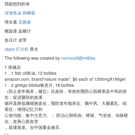
我能想到的有
深海鱼油
卵磷脂
维生素
花旗参
螺旋藻 血糖计
血压计 皮带
zippo 打火机
香水
The following was created by
nemocell@mitbbs
1 保健品
1．1 fish oil鱼油, 12 bottles
amazon.com, brand"nature made", $6 each of 1200mgX180gel
1．2 ginkgo biloba银杏片, 18 bottles
（防止老年痴呆，健忘）抗血栓，有效的预防心肌梗塞及中风的发
生；促进脑部的血液
循环及降低脑细胞老化，预防老年痴呆症、脑中风、大脑紊乱、眩
晕症；增强记忆力和
心智功能，集中注意力。； 防治心肺疾病、哮喘、气管炎、动脉硬
化；改善心脏血管
，延缓衰老。在中国重金难买.