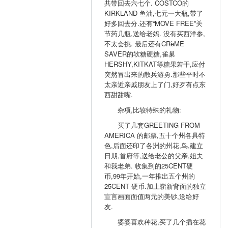
共带回去六七个. COSTCO的
KIRKLAND 鱼油,七元一大瓶,带了
好多回去分.还有“MOVE FREE”关
节药几瓶,送给老妈. 没有买西洋参,
不太会挑. 最后还有CRèME
SAVER的软糖硬糖,雀巢
HERSHY,KITKAT等糖果若干,应付
突然冒出来的散兵游勇.那些平时不
太亲近亲戚朋友上了门,好歹有点东
西甜甜嘴.
杂项,比较特殊的礼物:
买了几套GREETING FROM
AMERICA 的邮票,五十个州各具特
色,后面还印了各洲的州花,鸟,建立
日期,首府等,送给老公的父亲,姐夫
和我老弟. 收集到的25CENT硬
币,99年开始,一年推出五个州的
25CENT 硬币.加上崭新背面的独立
宣言画面面值两元的美钞,送给好
友.
婆婆喜欢种花,买了几个插在花