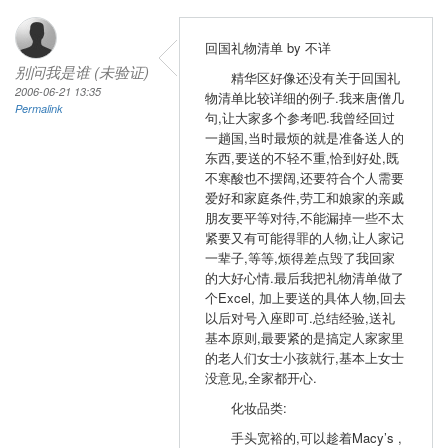
回国礼物清单 by 不详
别问我是谁 (未验证)
精华区好像还没有关于回国礼
2006-06-21 13:35
物清单比较详细的例子.我来唐僧几
Permalink
句,让大家多个参考吧.我曾经回过
一趟国,当时最烦的就是准备送人的
东西,要送的不轻不重,恰到好处,既
不寒酸也不摆阔,还要符合个人需要
爱好和家庭条件,劳工和娘家的亲戚
朋友要平等对待,不能漏掉一些不太
紧要又有可能得罪的人物,让人家记
一辈子,等等,烦得差点毁了我回家
的大好心情.最后我把礼物清单做了
个Excel, 加上要送的具体人物,回去
以后对号入座即可.总结经验,送礼
基本原则,最要紧的是搞定人家家里
的老人们女士小孩就行,基本上女士
没意见,全家都开心.
化妆品类:
手头宽裕的,可以趁着Macy’s ,