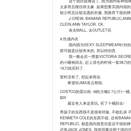
这个就比较难说了, 因为国内各种假
太多而且模仿得太象. 如果想要买国内假的
较少而且比较实惠的衣服, 我推荐下面的牌
J-CREW, BANANA REPUBLIC,ANN
CLEIN,ANN TAYLOR, CK.
表去MALL, 去OUTLET买.
9.性感内衣
国内因为SEXY SLEEPWEAR针对
群可能是比较有米的, 所以特别贵.
我一般会买一两套VICTORIA SECRE
的小睡袍回去, 赶上清仓的时候一套38刀
19刀就买到了.
暂时没有了, 想起来再说
希望对JMS有点帮助.
COSTCO的蛋白粉, 6磅(大概2.7公斤)一桶,
$20
最近有人来这里玩, 买了十桶回去/
男孩子的东西我不是很有经验, 不敢乱讲 不
KENNETH COLE的东西不错, 还有BANA
REPUBLIC, 都是国内很贵但是还不错的牌
还有JACK JONES, 我有同事说那个国内