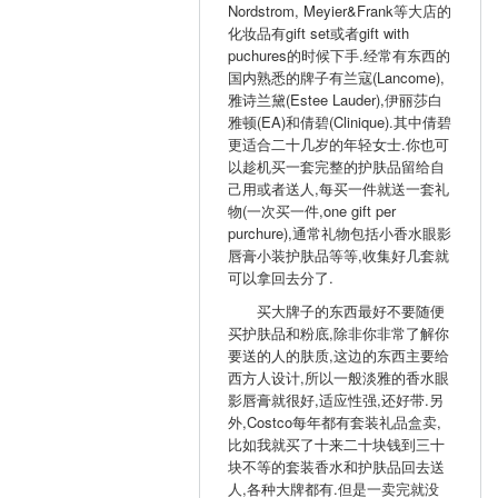
Nordstrom, Meyier&Frank等大店的
化妆品有gift set或者gift with
puchures的时候下手.经常有东西的
国内熟悉的牌子有兰寇(Lancome),
雅诗兰黛(Estee Lauder),伊丽莎白
雅顿(EA)和倩碧(Clinique).其中倩碧
更适合二十几岁的年轻女士.你也可
以趁机买一套完整的护肤品留给自
己用或者送人,每买一件就送一套礼
物(一次买一件,one gift per
purchure),通常礼物包括小香水眼影
唇膏小装护肤品等等,收集好几套就
可以拿回去分了.
买大牌子的东西最好不要随便
买护肤品和粉底,除非你非常了解你
要送的人的肤质,这边的东西主要给
西方人设计,所以一般淡雅的香水眼
影唇膏就很好,适应性强,还好带.另
外,Costco每年都有套装礼品盒卖,
比如我就买了十来二十块钱到三十
块不等的套装香水和护肤品回去送
人,各种大牌都有.但是一卖完就没