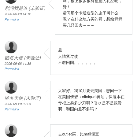
啊，楼上很多很有创意的礼品呢，
赞！
别问我是谁 (未验证)
请问那个卡通造型的虫子叫什么
2006-06-28 14:12
呢？在什么地方买的呀，想给妈妈
Permalink
买几只回去～～～
晕
人情紧过债
匿名天使 (未验证)
不敢回国。。。。。。
2006-09-08 14:38
Permalink
大家好。我10月要去美国，想问一下
在美国倩碧（clinique)黄油，保湿水在
匿名天使 (未验证)
专柜上卖多少刀啊？香水是不是很贵
2006-09-20 07:23
啊，和国内差不多吗？
Permalink
去outlet买，比mall便宜