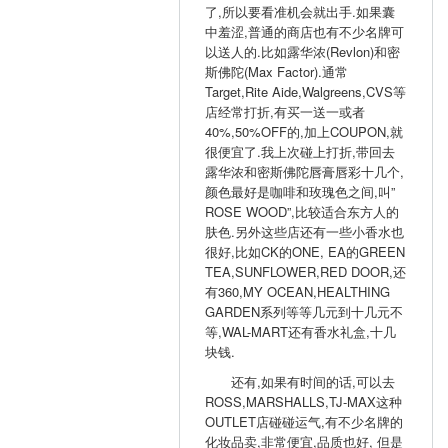
了,所以要看准机会就出手.如果囊
中羞涩,普通的商店也有不少名牌可
以送人的.比如露华浓(Revlon)和密
斯佛陀(Max Factor).通常
Target,Rite Aide,Walgreens,CVS等
店经常打折,有买一送一或者
40%,50%OFF的,加上COUPON,就
很便宜了.我上次碰上打折,带回去
露华浓和密斯佛陀唇膏唇彩十几个,
颜色最好是咖啡和玫瑰色之间,叫”
ROSE WOOD”,比较适合东方人的
肤色.另外这些店还有一些小香水也
很好,比如CK的ONE, EA的GREEN
TEA,SUNFLOWER,RED DOOR,还
有360,MY OCEAN,HEALTHING
GARDEN系列等等几元到十几元不
等,WAL-MART还有香水礼盒,十几
块钱.
还有,如果有时间的话,可以去
ROSS,MARSHALLS,TJ-MAX这种
OUTLET店碰碰运气,有不少名牌的
化妆品卖,非常便宜,品质也好, 但是