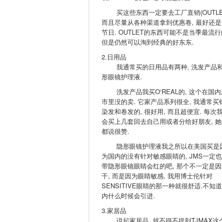
买这些东西一定要去工厂直销(OUTLET
而且尽量从各种渠道拿到优惠卷, 最好还是
节日. OUTLET的东西可能不是当季最流行
但是仍然可以淘到经典的好东东.
2.日用品
我通常买的日用品有两种, 洗发产品
形眼镜护理液.
洗发产品我买O‘REAL的, 这个在国内
市里没的卖. 它家产品系列很全, 我通常买
染发和卷发的, 很好用, 而且超便宜. 每次
会买上几套回去自己用或者分给好朋友, 她
都说很赞.
隐形眼镜护理液我之所以在美国买是
为国内的没有针对敏感眼睛的, JMS一定
带隐形眼镜眼睛会红的吧, 那个不一定是因
干, 而是因为眼睛敏感, 我用博士伦针对
SENSITIVE眼睛的那一种就很舒适.不知
内什么时候会引进.
3.家居品
说起家居品, 就不得不提到TJMAX这