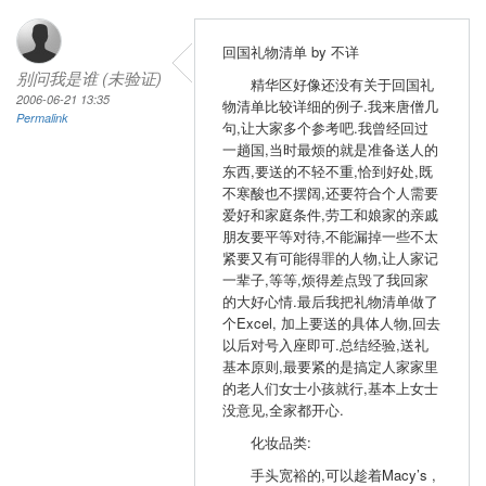
回国礼物清单 by 不详
别问我是谁 (未验证)
精华区好像还没有关于回国礼
2006-06-21 13:35
物清单比较详细的例子.我来唐僧几
Permalink
句,让大家多个参考吧.我曾经回过
一趟国,当时最烦的就是准备送人的
东西,要送的不轻不重,恰到好处,既
不寒酸也不摆阔,还要符合个人需要
爱好和家庭条件,劳工和娘家的亲戚
朋友要平等对待,不能漏掉一些不太
紧要又有可能得罪的人物,让人家记
一辈子,等等,烦得差点毁了我回家
的大好心情.最后我把礼物清单做了
个Excel, 加上要送的具体人物,回去
以后对号入座即可.总结经验,送礼
基本原则,最要紧的是搞定人家家里
的老人们女士小孩就行,基本上女士
没意见,全家都开心.
化妆品类:
手头宽裕的,可以趁着Macy’s ,