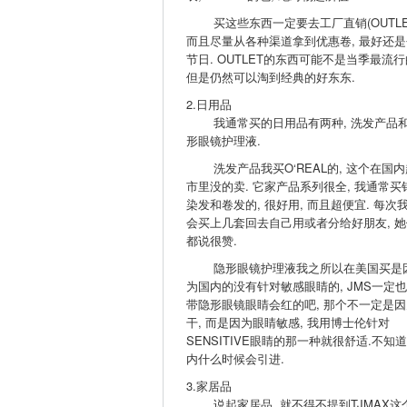
买这些东西一定要去工厂直销(OUTLET
而且尽量从各种渠道拿到优惠卷, 最好还是
节日. OUTLET的东西可能不是当季最流行
但是仍然可以淘到经典的好东东.
2.日用品
我通常买的日用品有两种, 洗发产品
形眼镜护理液.
洗发产品我买O‘REAL的, 这个在国内
市里没的卖. 它家产品系列很全, 我通常买
染发和卷发的, 很好用, 而且超便宜. 每次
会买上几套回去自己用或者分给好朋友, 她
都说很赞.
隐形眼镜护理液我之所以在美国买是
为国内的没有针对敏感眼睛的, JMS一定
带隐形眼镜眼睛会红的吧, 那个不一定是因
干, 而是因为眼睛敏感, 我用博士伦针对
SENSITIVE眼睛的那一种就很舒适.不知
内什么时候会引进.
3.家居品
说起家居品, 就不得不提到TJMAX这