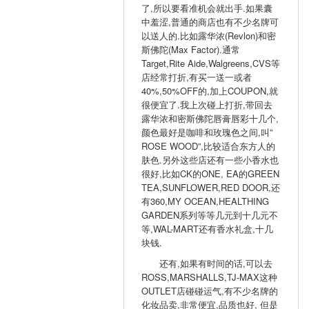
了,所以要看准机会就出手.如果囊
中羞涩,普通的商店也有不少名牌可
以送人的.比如露华浓(Revlon)和密
斯佛陀(Max Factor).通常
Target,Rite Aide,Walgreens,CVS等
店经常打折,有买一送一或者
40%,50%OFF的,加上COUPON,就
很便宜了.我上次碰上打折,带回去
露华浓和密斯佛陀唇膏唇彩十几个,
颜色最好是咖啡和玫瑰色之间,叫”
ROSE WOOD”,比较适合东方人的
肤色.另外这些店还有一些小香水也
很好,比如CK的ONE, EA的GREEN
TEA,SUNFLOWER,RED DOOR,还
有360,MY OCEAN,HEALTHING
GARDEN系列等等几元到十几元不
等,WAL-MART还有香水礼盒,十几
块钱.
还有,如果有时间的话,可以去
ROSS,MARSHALLS,TJ-MAX这种
OUTLET店碰碰运气,有不少名牌的
化妆品卖,非常便宜,品质也好, 但是