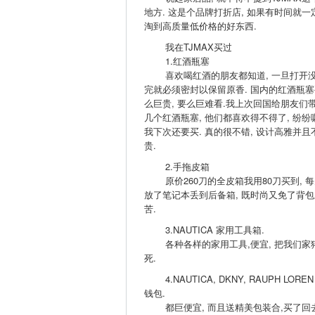
地方. 这是个品牌打折店, 如果有时间就一
淘到高质量低价格的好东西.
我在TJMAX买过
1.红酒瓶塞
喜欢喝红酒的朋友都知道, 一旦打开
完就必须密封以保留原香. 国内的红酒瓶塞
么巨贵, 要么巨难看.我上次回国给朋友们
几个红酒瓶塞, 他们都喜欢得不得了, 纷纷
我下次还要买. 真的很不错, 设计高雅并且
贵.
2.手拖皮箱
原价260刀的全皮箱我用80刀买到, 每
放了笔记本丢到后备箱, 既时尚又免了背包
苦.
3.NAUTICA 家用工具箱.
各种各样的家用工具,便宜, 把我们家
死.
4.NAUTICA, DKNY, RAUPH LOREN
钱包.
都巨便宜, 而且送精美包装合,买了回