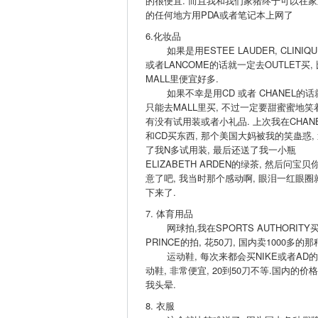
的很便宜. 而且我和我们家猪终于可以在家
的任何地方用PDA或者笔记本上网了
6.化妆品
如果是用ESTEE LAUDER, CLINIQU
或者LANCOME的话就一定去OUTLET买, 
MALL里便宜好多.
如果不幸是用CD 或者 CHANEL的话
只能去MALL里买, 不过一定要甜蜜蜜地笑
有没有试用装或者小礼品. 上次我在CHAN
和CD买东西, 那个美国大妈被我的笑蛊惑,
了我N多试用装, 最后还送了我一小瓶
ELIZABETH ARDEN的绿茶, 然后问宝贝
意了吧, 我当时那个感动啊, 眼泪一红眼圈
下来了.
7. 体育用品
网球拍,我在SPORTS AUTHORITY
PRINCE的拍, 花50刀, 国内卖1000多的那
运动鞋, 每次来都会买NIKE或者AD
动鞋, 非常便宜, 20到50刀不等.国内的价
我头晕.
8. 衣服