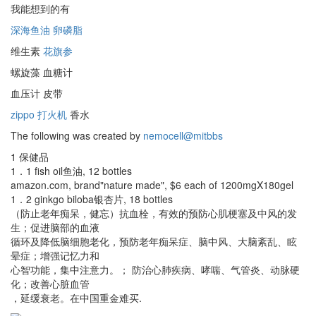
我能想到的有
深海鱼油
卵磷脂
维生素
花旗参
螺旋藻 血糖计
血压计 皮带
zippo 打火机
香水
The following was created by
nemocell@mitbbs
1 保健品
1．1 fish oil鱼油, 12 bottles
amazon.com, brand"nature made", $6 each of 1200mgX180gel
1．2 ginkgo biloba银杏片, 18 bottles
（防止老年痴呆，健忘）抗血栓，有效的预防心肌梗塞及中风的发
生；促进脑部的血液
循环及降低脑细胞老化，预防老年痴呆症、脑中风、大脑紊乱、眩
晕症；增强记忆力和
心智功能，集中注意力。； 防治心肺疾病、哮喘、气管炎、动脉硬
化；改善心脏血管
，延缓衰老。在中国重金难买.