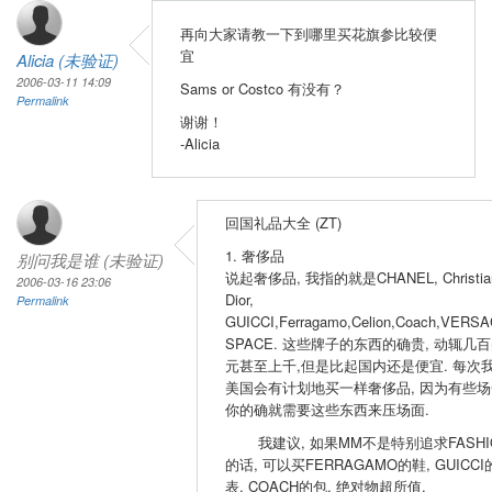
再向大家请教一下到哪里买花旗参比较便
宜
Alicia (未验证)
2006-03-11 14:09
Sams or Costco 有没有？
Permalink
谢谢！
-Alicia
回国礼品大全 (ZT)
1. 奢侈品
别问我是谁 (未验证)
说起奢侈品, 我指的就是CHANEL, Christia
2006-03-16 23:06
Dior,
Permalink
GUICCI,Ferragamo,Celion,Coach,VERSA
SPACE. 这些牌子的东西的确贵, 动辄几
元甚至上千,但是比起国内还是便宜. 每次
美国会有计划地买一样奢侈品, 因为有些场
你的确就需要这些东西来压场面.
我建议, 如果MM不是特别追求FASHI
的话, 可以买FERRAGAMO的鞋, GUICCI
表, COACH的包, 绝对物超所值.