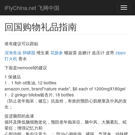
Skip
iFlyChina.net 飞网中国
Toggl
to
navig
main
content
回国购物礼品指南
谁有建议可以跟贴
深海鱼油
卵磷脂
维生素
花旗参
螺旋藻 血糖计 血压计 皮带
zippo
打火机
香水
下面是nemocell的建议
1 保健品
1．1 fish oil鱼油, 12 bottles
amazon.com, brand"nature made", $6 each of 1200mgX180gel
1．2 ginkgo biloba银杏片, 18 bottles
（防止老年痴呆，健忘）抗血栓，有效的预防心肌梗塞及中风的发
生；
促进脑部的血液
循环及降低脑细胞老化，预防老年痴呆症、脑中风、大脑紊乱、眩
晕症；增强记忆力和
心智功能，集中注意力。； 防治心肺疾病、哮喘、气管炎、动脉硬