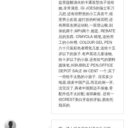
盆里提醒浇水的卡通造型虫子送给
她,非常满意. GI JOES的瑞士军刀
几把.还有些野营的小工具若干,很
受男士欢迎.趁打折的时候买吧.还
有两双名牌运动鞋,一双登山靴.刻
录机两个,MP3两个,都是, REBATE
后的东西. CRAYOLA 蜡笔,送给劳
工的小外甥. COLOUR GEL PEN
六十只装彩色者哩笔几套,送给十五
岁以下的孩子.有声英语儿童读物,
给十岁以下的小孩.还有吹气的塑料
圆珠笔,叫BUBBLE PEN,OFFICE
DEPOT SALE 99 CENT 一个,买了
一些给不太熟的小孩子. 没买多少
电器,很多中国产品,而且此例一开,
没完没了,再者中国那边不保修,零
配件也不太好配,省得麻烦. 还有一
些CREST美白牙齿的牙贴,朋友托
我买的.