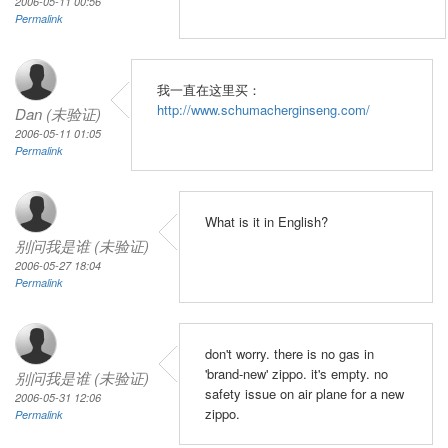
2006-05-11 00:56
Permalink
我一直在这里买：
http://www.schumacherginseng.com/
Dan (未验证)
2006-05-11 01:05
Permalink
What is it in English?
别问我是谁 (未验证)
2006-05-27 18:04
Permalink
don't worry. there is no gas in
'brand-new' zippo. it's empty. no
别问我是谁 (未验证)
safety issue on air plane for a new
2006-05-31 12:06
zippo.
Permalink