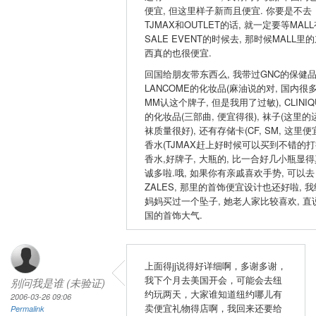
便宜, 但这里样子新而且便宜. 你要是不去
TJMAX和OUTLET的话, 就一定要等MAL
SALE EVENT的时候去, 那时候MALL里
西真的也很便宜.
回国给朋友带东西么, 我带过GNC的保健品
LANCOME的化妆品(麻油说的对, 国内很
MM认这个牌子, 但是我用了过敏), CLINIQ
的化妆品(三部曲, 便宜得很), 袜子(这里的
袜质量很好), 还有存储卡(CF, SM, 这里便宜
香水(TJMAX赶上好时候可以买到不错的
香水,好牌子, 大瓶的, 比一合好几小瓶显得
诚多啦.哦, 如果你有亲戚喜欢手势, 可以去
ZALES, 那里的首饰便宜设计也还好啦, 我
妈妈买过一个坠子, 她老人家比较喜欢, 直
国的首饰大气.
上面得jj说得好详细啊，多谢多谢，
我下个月去美国开会，可能会去纽
别问我是谁 (未验证)
约玩两天，大家谁知道纽约哪儿有
2006-03-26 09:06
卖便宜礼物得店啊，我回来还要给
Permalink