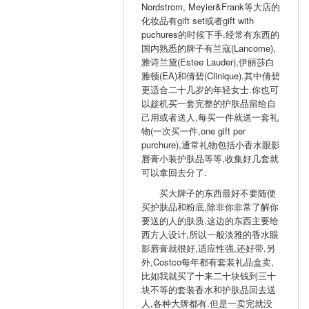
Nordstrom, Meyier&Frank等大店的
化妆品有gift set或者gift with
puchures的时候下手.经常有东西的
国内熟悉的牌子有兰寇(Lancome),
雅诗兰黛(Estee Lauder),伊丽莎白
雅顿(EA)和倩碧(Clinique).其中倩碧
更适合二十几岁的年轻女士.你也可
以趁机买一套完整的护肤品留给自
己用或者送人,每买一件就送一套礼
物(一次买一件,one gift per
purchure),通常礼物包括小香水眼影
唇膏小装护肤品等等,收集好几套就
可以拿回去分了.
买大牌子的东西最好不要随便
买护肤品和粉底,除非你非常了解你
要送的人的肤质,这边的东西主要给
西方人设计,所以一般淡雅的香水眼
影唇膏就很好,适应性强,还好带.另
外,Costco每年都有套装礼品盒卖,
比如我就买了十来二十块钱到三十
块不等的套装香水和护肤品回去送
人,各种大牌都有.但是一卖完就没