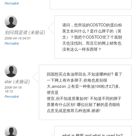
Permalink
请问，您所说的COSTCO的蛋白粉
英文名叫什么？是什么牌子的（英
别问我是谁 (未验证)
文）？我把个COSTCO兜了个底朝
2006-04-16 04:01
天也没找到。而且它的网上销售也
Permalink
没有这么一样东西呀？
回国想买点鱼油带回去,不知道哪种好? 看了
一下网上有许多牌子,价格也差别很
star (未验证)
大,amozon 上有卖一种鱼油100粒才2刀多,
2006-04-16
18:13
便宜是
Permalink
便宜,但不知道质量如何! 不知道不同的牌子
质量有什么区别! 哪位比较了解的是否能给
点意见或是推荐几种选择,谢谢!
what is 蜂胶 and what is used for?