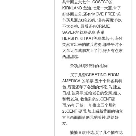
共带回去六七个. COSTCO的
KIRKLAND 鱼油,七元一大瓶,带了
好多回去分.还有“MOVE FREE”关
节药几瓶,送给老妈. 没有买西洋参,
不太会挑. 最后还有CRèME
SAVER的软糖硬糖,雀巢
HERSHY,KITKAT等糖果若干,应付
突然冒出来的散兵游勇.那些平时不
太亲近亲戚朋友上了门,好歹有点东
西甜甜嘴.
杂项,比较特殊的礼物:
买了几套GREETING FROM
AMERICA 的邮票,五十个州各具特
色,后面还印了各洲的州花,鸟,建立
日期,首府等,送给老公的父亲,姐夫
和我老弟. 收集到的25CENT硬
币,99年开始,一年推出五个州的
25CENT 硬币.加上崭新背面的独立
宣言画面面值两元的美钞,送给好
友.
婆婆喜欢种花,买了几个插在花