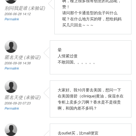
啊，楼上很多很有创意的礼品呢，
赞！
别问我是谁 (未验证)
请问那个卡通造型的虫子叫什么
2006-06-28 14:12
呢？在什么地方买的呀，想给妈妈
Permalink
买几只回去～～～
晕
人情紧过债
匿名天使 (未验证)
不敢回国。。。。。。
2006-09-08 14:38
Permalink
大家好。我10月要去美国，想问一下
在美国倩碧（clinique)黄油，保湿水在
匿名天使 (未验证)
专柜上卖多少刀啊？香水是不是很贵
2006-09-20 07:23
啊，和国内差不多吗？
Permalink
去outlet买，比mall便宜