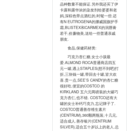
品种数量不能保证.另外我还买了伊
卡露和露华浓的染发剂给婆婆和老
妈,深棕色带点酒红的,时髦一些.还
有N EUTROGENA的挪威国旗护手
霜,BLISTEX和CARMEX的润唇膏
若干,价廉物美,送给一些普通亲戚
朋友.
食品,保健药材类:
巧克力杏仁糖,女士小孩最
爱.ALMOND ROCA普通商店四五
元一罐,遇上STAPLES(想不到吧)打
折,三块钱一罐,带回去十罐,皆大欢
喜.贵一点,SEE’S CANDY的杏仁糖
很好吃.便宜的COSTCO 的
KIRKLAND 五六元两磅装的大罐巧
克力杏仁,也不错. COSTCO还有大
罐的女士补钙巧克力,忘记牌子了.
COSTCO普通善存维生素片
(CENTRUM),360颗两瓶装,十几元,
适合成人.善存银片(CENTRUM
SILVER),适合五十岁以上的老人.总