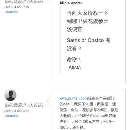
别问我是谁 (未验证)
Alicia wrote:
2006-04-05 01:24
再向大家请教一下
Permalink
到哪里买花旗参比
较便宜
Sams or Costco 有
没有？
谢谢！
-Alicia
www.puritan.com
现在有个买2送3
的deal，我买了20瓶（卵磷脂，螺
别问我是谁 (未验证)
旋藻，鱼油，花旗参每种5瓶，都是
2006-04-06 23:45
大瓶的，几个牌子在costco里好像
Permalink
也有），付了130元左右，平均一
瓶6.5，还不错。