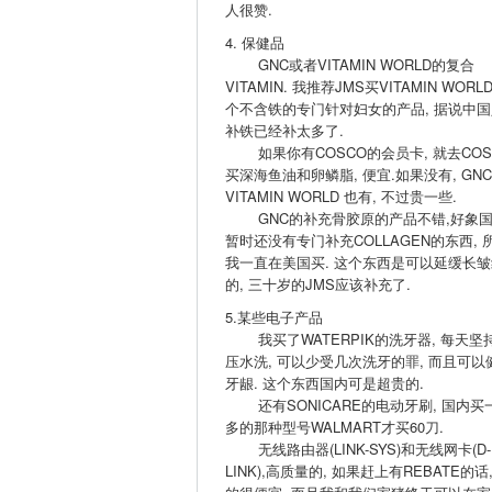
人很赞.
4. 保健品
GNC或者VITAMIN WORLD的复合
VITAMIN. 我推荐JMS买VITAMIN WORL
个不含铁的专门针对妇女的产品, 据说中国
补铁已经补太多了.
如果你有COSCO的会员卡, 就去COS
买深海鱼油和卵鳞脂, 便宜.如果没有, GNC
VITAMIN WORLD 也有, 不过贵一些.
GNC的补充骨胶原的产品不错,好象
暂时还没有专门补充COLLAGEN的东西, 
我一直在美国买. 这个东西是可以延缓长皱
的, 三十岁的JMS应该补充了.
5.某些电子产品
我买了WATERPIK的洗牙器, 每天坚
压水洗, 可以少受几次洗牙的罪, 而且可以
牙龈. 这个东西国内可是超贵的.
还有SONICARE的电动牙刷, 国内买
多的那种型号WALMART才买60刀.
无线路由器(LINK-SYS)和无线网卡(D-
LINK),高质量的, 如果赶上有REBATE的话,