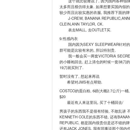
这个就比较难说了, 因为国内各种假
太多而且模仿得太象. 如果想要买国内假的
较少而且比较实惠的衣服, 我推荐下面的牌
J-CREW, BANANA REPUBLIC,ANN
CLEIN,ANN TAYLOR, CK.
表去MALL, 去OUTLET买.
9.性感内衣
国内因为SEXY SLEEPWEAR针对
群可能是比较有米的, 所以特别贵.
我一般会买一两套VICTORIA SECRE
的小睡袍回去, 赶上清仓的时候一套38刀
19刀就买到了.
暂时没有了, 想起来再说
希望对JMS有点帮助.
COSTCO的蛋白粉, 6磅(大概2.7公斤)一桶,
$20
最近有人来这里玩, 买了十桶回去/
男孩子的东西我不是很有经验, 不敢乱讲 不
KENNETH COLE的东西不错, 还有BANA
REPUBLIC, 都是国内很贵但是还不错的牌
还有JACK JONES, 我有同事说那个国内