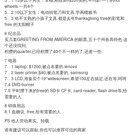
5．1 15岁以下男生：车模,刚在amazon买的,平均$7一个的hot
wheels.一共4个
5．2 10以下女生：电动转笔刀和文具,学画模板书
5．3 给不太熟的小孩子文具,都是去年thanksgiving free的彩笔和
free 的太阳帽子
6 纪念品
买几套GREETING FROM AMERICA 的邮票,五十个州各具特色.这
个还没找到;
积攒的quarter,已经积攒了40个不一样的了,还差一些.
7 电器
7．1 laptop, $1200,被点名要的.lenovo
7．2 laser printer,$40,被点名要的, samsong
7．3 LCD,准备买个19''widescreen,希望100左右搞定,还在等,呵呵
7.4 DVD-burner
7.5 平时攒下来的free的 SD卡 CF卡, card reader, flash drive等,给
需要的人
8 特殊用品
8.1 血糖议, free,给有需要的人
PS 他人劳动果实。转载
谁有建议可以跟贴,你也可以推荐可信的商家