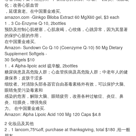
化；改善心脏血管
，延缓衰老。在中国重金难买,
amazon.com -Ginkgo Biloba Extract 60 MgX60 gel, $3 each
1．3 Co-Enzyme Q-10, 2bottles
预防及控制心肌梗塞，心肌衰竭，心绞痛，心跳异常，因为其显著
的保护心脏的作用，
在中国重金难买,
Amazon- Sundown Co Q-10 (Coenzyme Q-10) 50 Mg Dietary
Supplement Softgels -
30 Softgels $10
1．4 Alpha-lipoic acid 硫辛酸, 2bottles
糖尿病患及高危险人群；心血管疾病及高危险人群；中老年人的健
康保养；皮肤干涩多
细纹者。对清除头部各器官自由基毒素格外有效，可以保护大脑、
眼睛免受污染毒素和
感染的危害，解除大脑、眼睛疲劳，改善各种过敏症、炎症、鼻
炎、结膜炎，增强免疫
力。 在中国重金难买.
Amazon: Alpha Lipoic Acid 100 Mg 120 Caps $4.8
2 化妆品及其他
2．1 lancom,75%off, purchase at thanksgiving, total $180 ,给一般
朋友