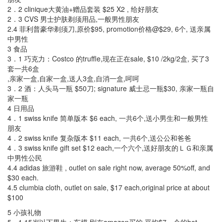
2．2 clinique大黄油+赠品套装 $25 X2 , 给好朋友
2．3 CVS 男士护肤剃须用品,一般男性朋友
2.4 菲利普豪华剃须刀,原价$95, promotion价格@$29, 6个, 送亲属
中男性
3 食品
3．1 巧克力：Costco 的truffle,现在正在sale, $10 /2kg/2盒, 买了3
套一共6盒
,亲家一盒,自家一盒,送人3盒,自消一盒,呵呵
3．2 酒：人头马一瓶 $50刀; signature 威士忌一瓶$30, 亲家一瓶自
家一瓶
4 日用品
4．1 swiss knife 简单版本 $6 each, 一共6个,送小男生和一般男性
朋友
4．2 swiss knife 复杂版本 $11 each, 一共6个,送公公和爸爸
4．3 swiss knife gift set $12 each,一个六个,送好朋友的ＬＧ和亲属
中男性公民
4.4 adidas 旅游鞋 , outlet on sale right now, average 50%off, and
$30 each.
4.5 clumbia cloth, outlet on sale, $17 each,original price at about
$100
5 小孩礼物