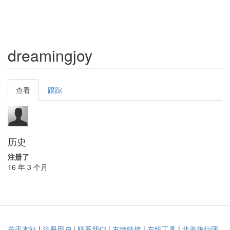
dreamingjoy
Primary
查看
(active
跟踪
tabs
tab)
历史
注册了
16 年 3 个月
关于本站
|
注册用户
|
联系我们
|
友情链接
|
在线工具
|
北美旅行团