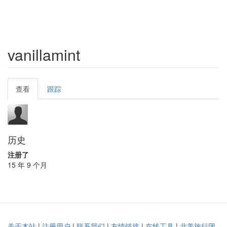
vanillamint
Primary
查看
(active
跟踪
tabs
tab)
历史
注册了
15 年 9 个月
关于本站
|
注册用户
|
联系我们
|
友情链接
|
在线工具
|
北美旅行团