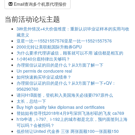
Email查询多个机票代理报价
当前活动论坛主题
3种意外情况+4大价值维度：重新认识毕业证样本的实用与收
藏意义
亚星一比一15521557576亚星一比一15521557576
2000元转让美联航国际升舱券GPU
为什么要求代理讲诚信，顾客就可以不用 诚信都是相互的
1小时40分底特律出关够吗？
办理留信认证的目的是什么？从3方面了解一下
Un permis de conducere real
如何快速购买毕业证成绩单？
办理留信认证的目的是什么？从3方面了解一下+QV：
956290760
请问H1B面签，登机和入美国海关必须要i797原件么
太长，总结一下
Buy high quality fake diplomas and certificates
替姑姑有偿寻找2018年4月9号深圳飞洛杉矶的飞友 ca769
h1b申请，i-797、i-192上的城市都是北京，预约面签到上海
可以吗？会被拒吗？
低价转让United 代金券 三张 两张面额100一张面额150