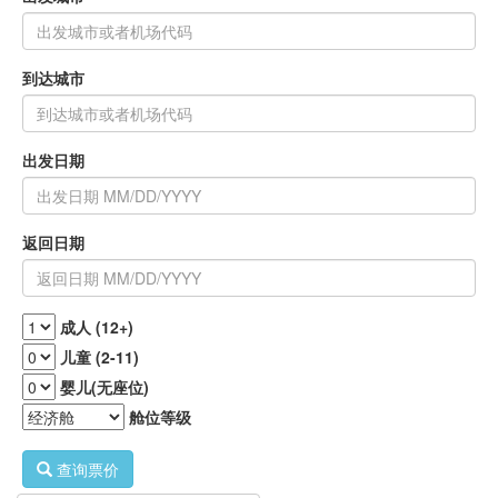
到达城市
出发日期
返回日期
成人 (12+)
儿童 (2-11)
婴儿(无座位)
舱位等级
查询票价