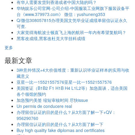
有华人需要发货到香港或者中国大陆的吗？
华纳娱乐公司官网-公司介绍-中国服装工业网旗下服装设备平
台《www.379973.com》 微信：yushuneng353
Q/微信308057815办理美国文凭毕业证成绩单留信认证永久
可查.
大家觉得海航波士顿直飞上海的航班一年内有希望复航吗？
黑客改成绩,黑客改杜克大学挂科成绩
更多
最新文章
3种意外情况+4大价值维度：重新认识毕业证样本的实用与收
藏意义
亚星一比一15521557576亚星一比一15521557576
美国签证（B1B2 F1 H1B H4 L1L2等）加急面谈，适合美国
各个领馆的预约
加急预约美签 缩短审核时间 尽快issue
Un permis de conducere real
办理留信认证的目的是什么？从3方面了解一下+QV：
956290760
办理留信认证的目的是什么？从3方面了解一下
Buy high quality fake diplomas and certificates