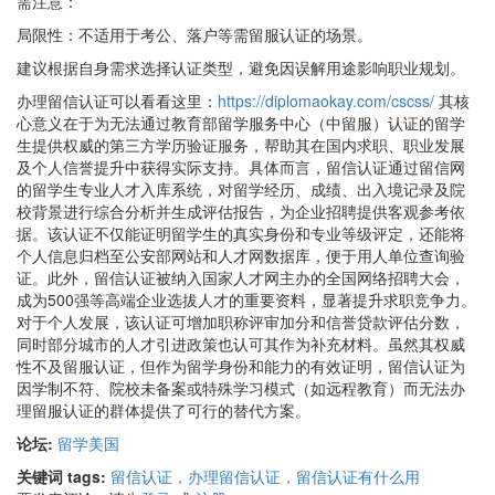
需注意：
局限性‌：不适用于考公、落户等需留服认证的场景。
建议根据自身需求选择认证类型，避免因误解用途影响职业规划。
办理留信认证可以看看这里：
https://diplomaokay.com/cscss/
其核
心意义在于为无法通过教育部留学服务中心（中留服）认证的留学
生提供权威的第三方学历验证服务，帮助其在国内求职、职业发展
及个人信誉提升中获得实际支持。具体而言，留信认证通过留信网
的留学生专业人才入库系统，对留学经历、成绩、出入境记录及院
校背景进行综合分析并生成评估报告，为企业招聘提供客观参考依
据。该认证不仅能证明留学生的真实身份和专业等级评定，还能将
个人信息归档至公安部网站和人才网数据库，便于用人单位查询验
证。此外，留信认证被纳入国家人才网主办的全国网络招聘大会，
成为500强等高端企业选拔人才的重要资料，显著提升求职竞争力。
对于个人发展，该认证可增加职称评审加分和信誉贷款评估分数，
同时部分城市的人才引进政策也认可其作为补充材料。虽然其权威
性不及留服认证，但作为留学身份和能力的有效证明，留信认证为
因学制不符、院校未备案或特殊学习模式（如远程教育）而无法办
理留服认证的群体提供了可行的替代方案。
论坛:
留学美国
关键词 tags:
留信认证，办理留信认证，留信认证有什么用