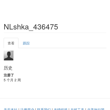
NLshka_436475
Primary
查看
(active
跟踪
tabs
tab)
历史
注册了
5 个月 2 周
关于本站
|
注册用户
|
联系我们
|
友情链接
|
在线工具
|
北美旅行团