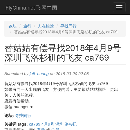
Skip
iFlyChina.net 飞网中国
Toggl
to
navig
main
content
论坛
旅行
人在旅途
寻找同行
替姑姑有偿寻找2018年4月9号深圳飞洛杉矶的飞友 ca769
替姑姑有偿寻找2018年4月9号
深圳飞洛杉矶的飞友 ca769
Submitted by
jeff_huang
on 2018-03-20 02:08
替姑姑有偿寻找2018年4月9号深圳飞洛杉矶的飞友 ca769
如果有同一天出现的飞友，方便的话，主要帮助姑姑指路，走出
关，入关的流程。
愿意有偿帮助。
微信 huangsure
论坛:
寻找同行
关键词 tags:
ca769 4月9号 深圳 洛杉矶
要发表评论，请先
登录
或
注册