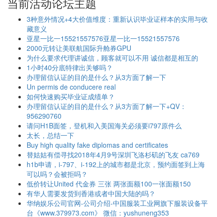
当前活动论坛主题
3种意外情况+4大价值维度：重新认识毕业证样本的实用与收
藏意义
亚星一比一15521557576亚星一比一15521557576
2000元转让美联航国际升舱券GPU
为什么要求代理讲诚信，顾客就可以不用 诚信都是相互的
1小时40分底特律出关够吗？
办理留信认证的目的是什么？从3方面了解一下
Un permis de conducere real
如何快速购买毕业证成绩单？
办理留信认证的目的是什么？从3方面了解一下+QV：
956290760
请问H1B面签，登机和入美国海关必须要i797原件么
太长，总结一下
Buy high quality fake diplomas and certificates
替姑姑有偿寻找2018年4月9号深圳飞洛杉矶的飞友 ca769
h1b申请，i-797、i-192上的城市都是北京，预约面签到上海
可以吗？会被拒吗？
低价转让United 代金券 三张 两张面额100一张面额150
有华人需要发货到香港或者中国大陆的吗？
华纳娱乐公司官网-公司介绍-中国服装工业网旗下服装设备平
台《www.379973.com》 微信：yushuneng353