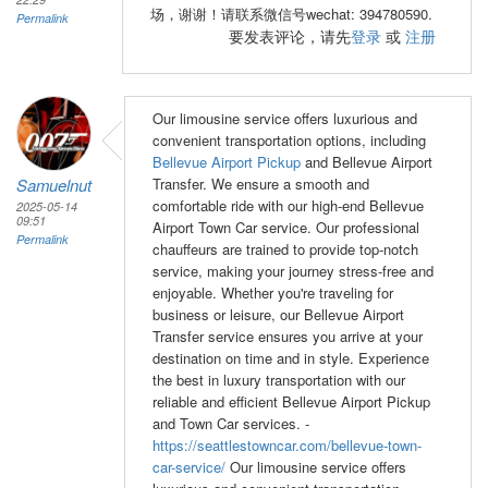
场，谢谢！请联系微信号wechat: 394780590.
Permalink
要发表评论，请先
登录
或
注册
Our limousine service offers luxurious and
convenient transportation options, including
Bellevue Airport Pickup
and Bellevue Airport
Samuelnut
Transfer. We ensure a smooth and
comfortable ride with our high-end Bellevue
2025-05-14
09:51
Airport Town Car service. Our professional
Permalink
chauffeurs are trained to provide top-notch
service, making your journey stress-free and
enjoyable. Whether you're traveling for
business or leisure, our Bellevue Airport
Transfer service ensures you arrive at your
destination on time and in style. Experience
the best in luxury transportation with our
reliable and efficient Bellevue Airport Pickup
and Town Car services. -
https://seattlestowncar.com/bellevue-town-
car-service/
Our limousine service offers