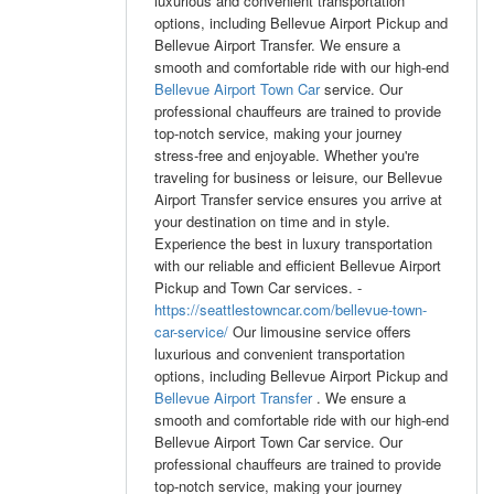
luxurious and convenient transportation
options, including Bellevue Airport Pickup and
Bellevue Airport Transfer. We ensure a
smooth and comfortable ride with our high-end
Bellevue Airport Town Car
service. Our
professional chauffeurs are trained to provide
top-notch service, making your journey
stress-free and enjoyable. Whether you're
traveling for business or leisure, our Bellevue
Airport Transfer service ensures you arrive at
your destination on time and in style.
Experience the best in luxury transportation
with our reliable and efficient Bellevue Airport
Pickup and Town Car services. -
https://seattlestowncar.com/bellevue-town-
car-service/
Our limousine service offers
luxurious and convenient transportation
options, including Bellevue Airport Pickup and
Bellevue Airport Transfer
. We ensure a
smooth and comfortable ride with our high-end
Bellevue Airport Town Car service. Our
professional chauffeurs are trained to provide
top-notch service, making your journey