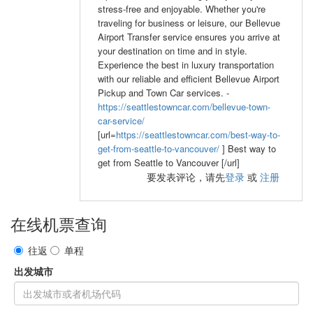
stress-free and enjoyable. Whether you're
traveling for business or leisure, our Bellevue
Airport Transfer service ensures you arrive at
your destination on time and in style.
Experience the best in luxury transportation
with our reliable and efficient Bellevue Airport
Pickup and Town Car services. -
https://seattlestowncar.com/bellevue-town-
car-service/
[url=
https://seattlestowncar.com/best-way-to-
get-from-seattle-to-vancouver/
] Best way to
get from Seattle to Vancouver [/url]
要发表评论，请先
登录
或
注册
在线机票查询
往返
单程
出发城市