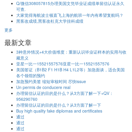
Q/微信308057815办理美国文凭毕业证成绩单留信认证永久
可查.
大家觉得海航波士顿直飞上海的航班一年内有希望复航吗？
黑客改成绩,黑客改杜克大学挂科成绩
更多
最新文章
3种意外情况+4大价值维度：重新认识毕业证样本的实用与收
藏意义
亚星一比一15521557576亚星一比一15521557576
美国签证（B1B2 F1 H1B H4 L1L2等）加急面谈，适合美国
各个领馆的预约
加急预约美签 缩短审核时间 尽快issue
Un permis de conducere real
办理留信认证的目的是什么？从3方面了解一下+QV：
956290760
办理留信认证的目的是什么？从3方面了解一下
Buy high quality fake diplomas and certificates
通过
通过
通过