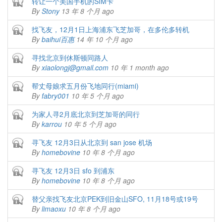
Closed topic
转让一个美国手机的SIM卡
By
Stony
13 年 8 个月 ago
Closed topic
找飞友，12月1日上海浦东飞芝加哥，在多伦多转机
By
baihui百惠
14 年 10 个月 ago
Closed topic
寻找北京到休斯顿同路人
By
xiaolongj@gmail.com
10 年 1 month ago
Closed topic
帮丈母娘求五月份飞地同行(miami)
By
fabry001
10 年 5 个月 ago
Closed topic
为家人寻2月底北京到芝加哥的同行
By
karrou
10 年 5 个月 ago
Closed topic
寻飞友 12月3日从北京到 san jose 机场
By
homebovine
10 年 8 个月 ago
Closed topic
寻飞友 12月3日 sfo 到浦东
By
homebovine
10 年 8 个月 ago
Closed topic
替父亲找飞友北京PEK到旧金山SFO, 11月18号或19号
By
limaoxu
10 年 8 个月 ago