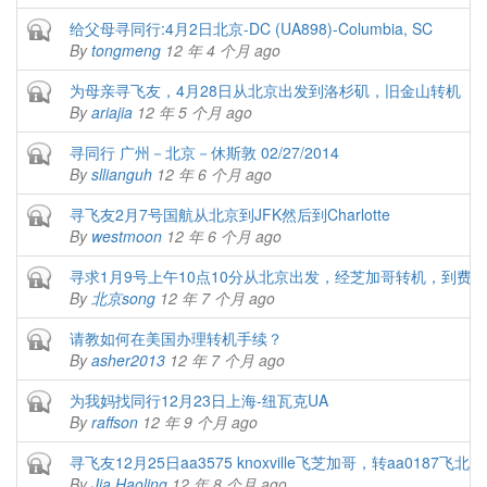
Closed topic
给父母寻同行:4月2日北京-DC (UA898)-Columbia, SC
By
tongmeng
12 年 4 个月 ago
Closed topic
为母亲寻飞友，4月28日从北京出发到洛杉矶，旧金山转机
By
ariajia
12 年 5 个月 ago
Closed topic
寻同行 广州－北京－休斯敦 02/27/2014
By
sllianguh
12 年 6 个月 ago
Closed topic
寻飞友2月7号国航从北京到JFK然后到Charlotte
By
westmoon
12 年 6 个月 ago
Closed topic
寻求1月9号上午10点10分从北京出发，经芝加哥转机，到费
By
北京song
12 年 7 个月 ago
Closed topic
请教如何在美国办理转机手续？
By
asher2013
12 年 7 个月 ago
Closed topic
为我妈找同行12月23日上海-纽瓦克UA
By
raffson
12 年 9 个月 ago
Closed topic
寻飞友12月25日aa3575 knoxville飞芝加哥，转aa0187飞北京
By
Jia Haoling
12 年 8 个月 ago