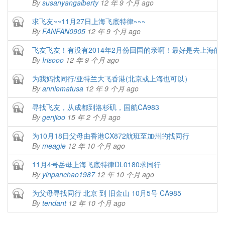
By
susanyangalberty
12 年 9 个月 ago
Closed topic
求飞友~~11月27日上海飞底特律~~~
By
FANFAN0905
12 年 9 个月 ago
Closed topic
飞友飞友！有没有2014年2月份回国的亲啊！最好是去上海的
By
Irisooo
12 年 9 个月 ago
Closed topic
为我妈找同行/亚特兰大飞香港(北京或上海也可以）
By
anniematusa
12 年 9 个月 ago
Closed topic
寻找飞友，从成都到洛杉矶，国航CA983
By
genjioo
15 年 2 个月 ago
Closed topic
为10月18日父母由香港CX872航班至加州的找同行
By
meagie
12 年 10 个月 ago
Closed topic
11月4号岳母上海飞底特律DL0180求同行
By
yinpanchao1987
12 年 10 个月 ago
Closed topic
为父母寻找同行 北京 到 旧金山 10月5号 CA985
By
tendant
12 年 10 个月 ago