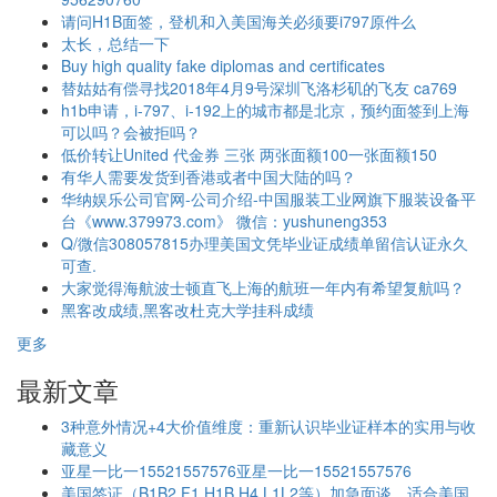
请问H1B面签，登机和入美国海关必须要i797原件么
太长，总结一下
Buy high quality fake diplomas and certificates
替姑姑有偿寻找2018年4月9号深圳飞洛杉矶的飞友 ca769
h1b申请，i-797、i-192上的城市都是北京，预约面签到上海
可以吗？会被拒吗？
低价转让United 代金券 三张 两张面额100一张面额150
有华人需要发货到香港或者中国大陆的吗？
华纳娱乐公司官网-公司介绍-中国服装工业网旗下服装设备平
台《www.379973.com》 微信：yushuneng353
Q/微信308057815办理美国文凭毕业证成绩单留信认证永久
可查.
大家觉得海航波士顿直飞上海的航班一年内有希望复航吗？
黑客改成绩,黑客改杜克大学挂科成绩
更多
最新文章
3种意外情况+4大价值维度：重新认识毕业证样本的实用与收
藏意义
亚星一比一15521557576亚星一比一15521557576
美国签证（B1B2 F1 H1B H4 L1L2等）加急面谈，适合美国