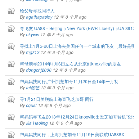
Closed topic
给父母寻找同行人
By
agathapasley
12 年 8 个月 ago
Closed topic
寻飞友 UA88－Beijing->New York (EWR-Liberty)->UA 3917，A
By
ukyww
12 年 8 个月 ago
Closed topic
寻找上1月5-20日上海去美国任何一个城市的飞友（最好是明
By
mgz12
12 年 8 个月 ago
Closed topic
帮母亲寻2014年1月6日左右从北京到knoxville的朋友
By
dongchj2006
12 年 8 个月 ago
Closed topic
帮妈妈找同行,广州到芝加哥11月20日至14年一月初
By
fei签证
12 年 9 个月 ago
Closed topic
寻1月21日美联航上海直飞芝加哥 同行
By
cqust
12 年 8 个月 ago
Closed topic
帮妈妈寻飞友2013年12月24日knoxville出发芝加哥转机飞北京A
By
Jia Haoling
12 年 9 个月 ago
Closed topic
帮妈妈找同行，上海到芝加哥11月19日美联航UA836X