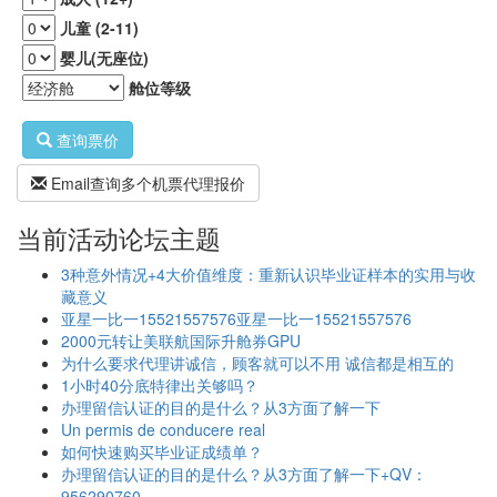
儿童 (2-11)
婴儿(无座位)
舱位等级
查询票价
Email查询多个机票代理报价
当前活动论坛主题
3种意外情况+4大价值维度：重新认识毕业证样本的实用与收
藏意义
亚星一比一15521557576亚星一比一15521557576
2000元转让美联航国际升舱券GPU
为什么要求代理讲诚信，顾客就可以不用 诚信都是相互的
1小时40分底特律出关够吗？
办理留信认证的目的是什么？从3方面了解一下
Un permis de conducere real
如何快速购买毕业证成绩单？
办理留信认证的目的是什么？从3方面了解一下+QV：
956290760