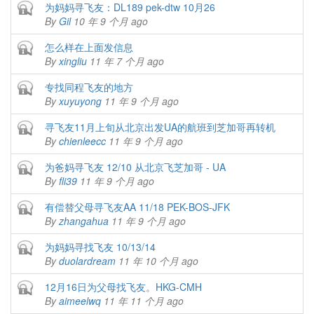
Closed topic
为妈妈寻飞友：DL189 pek-dtw 10月26
By
Gil
10 年 9 个月 ago
Closed topic
怎么样在上面发信息
By
xingliu
11 年 7 个月 ago
Closed topic
专找同程飞友的地方
By
xuyuyong
11 年 9 个月 ago
Closed topic
寻飞友11月上旬从北京出发UA的航班到芝加哥再转机
By
chienleecc
11 年 9 个月 ago
Closed topic
为爸妈寻飞友 12/10 从北京飞芝加哥 - UA
By
fli39
11 年 9 个月 ago
Closed topic
有偿替父母寻飞友AA 11/18 PEK-BOS-JFK
By
zhangahua
11 年 9 个月 ago
Closed topic
为妈妈寻找飞友 10/13/14
By
duolardream
11 年 10 个月 ago
Closed topic
12月16日为父母找飞友。HKG-CMH
By
aimeelwq
11 年 11 个月 ago