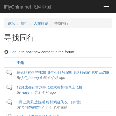
Skip
iFlyChina.net 飞网中国
Toggl
to
navig
main
content
论坛
旅行
人在旅途
寻找同行
寻找同行
Log in
to post new content in the forum.
主题
Normal topic
替姑姑有偿寻找2018年4月9号深圳飞洛杉矶的飞友 ca769
By
jeff_huang
8 年 4 个月 ago
Normal topic
12月成都到首尔寻飞友求帮带猫咪上飞机
By
ruiyy
4 年 9 个月 ago
Normal topic
6月 上海到达拉斯 给妈妈征飞友 （有偿）
By
jonathanzjh
7 年 4 个月 ago