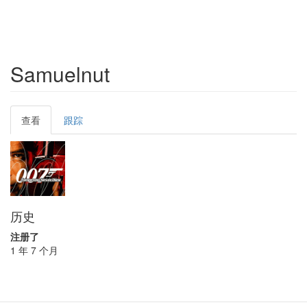
Samuelnut
Primary
查看
(active
跟踪
tabs
tab)
历史
注册了
1 年 7 个月