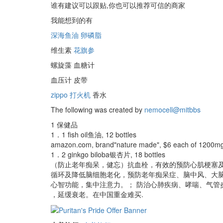
谁有建议可以跟贴,你也可以推荐可信的商家
我能想到的有
深海鱼油
卵磷脂
维生素
花旗参
螺旋藻 血糖计
血压计 皮带
zippo 打火机
香水
The following was created by
nemocell@mitbbs
1 保健品
1．1 fish oil鱼油, 12 bottles
amazon.com, brand"nature made", $6 each of 1200m
1．2 ginkgo biloba银杏片, 18 bottles
（防止老年痴呆，健忘）抗血栓，有效的预防心肌梗塞
循环及降低脑细胞老化，预防老年痴呆症、脑中风、大
心智功能，集中注意力。； 防治心肺疾病、哮喘、气管
，延缓衰老。在中国重金难买.