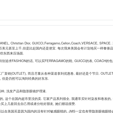
Christian Dior, GUICCI,Ferragamo,Celion,Coach,VERSACE, SPACE
百美元甚至上千,但是比起国内还是便宜. 每次我来美国会有计划地买一样奢侈品,
些东西来压场面.
FASHION的话, 可以买FERRAGAMO的鞋, GUICCI的表, COACH的包,
(OUTLET), 而且尽量从各种渠道拿到优惠卷, 最好还是个节日. OUTLE
, 但是仍然可以淘到经典的好东东.
, 洗发产品和隐形眼镜护理液.
, 这个在国内超市里没的卖. 它家产品系列很全, 我通常买针对染发和卷发的,
都会买上几套回去自己用或者分给好朋友, 她们都说很赞.
美国买是因为国内的没有针对敏感眼睛的, JMS一定也有带隐形眼镜眼睛