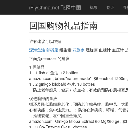
Skip
iFlyChina.net 飞网中国
机票
签证
寻
to
main
content
回国购物礼品指南
谁有建议可以跟贴
深海鱼油
卵磷脂
维生素
花旗参
螺旋藻 血糖计 血压计 
下面是nemocell的建议
1 保健品
1．1 fish oil鱼油, 12 bottles
amazon.com, brand"nature made", $6 each of 1200m
1．2 ginkgo biloba银杏片, 18 bottles
（防止老年痴呆，健忘）抗血栓，有效的预防心肌梗塞
促进脑部的血液
循环及降低脑细胞老化，预防老年痴呆症、脑中风、大
心智功能，集中注意力。； 防治心肺疾病、哮喘、气管
，延缓衰老。在中国重金难买,
amazon.com -Ginkgo Biloba Extract 60 MgX60 gel, $3
1．3 Co-Enzyme Q-10, 2bottles