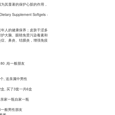
因为其显著的保护心脏的作用，
etary Supplement Softgels -
老年人的健康保养；皮肤干涩多
保护大脑、眼睛免受污染毒素和
炎症、鼻炎、结膜炎，增强免疫
al $180 ,给一般朋友
, 6个, 送亲属中男性
kg/2盒, 买了3套一共6盒
30, 亲家一瓶自家一瓶
小男生和一般男性朋友
和爸爸