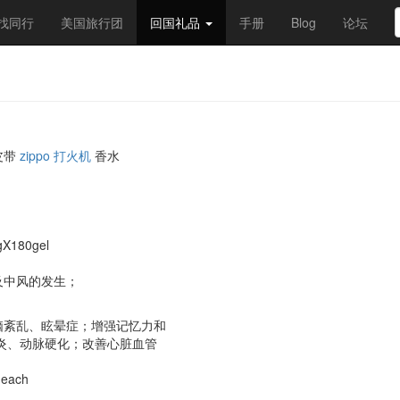
找同行
美国旅行团
回国礼品
手册
Blog
论坛
皮带
zippo 打火机
香水
gX180gel
及中风的发生；
脑紊乱、眩晕症；增强记忆力和
炎、动脉硬化；改善心脏血管
 each