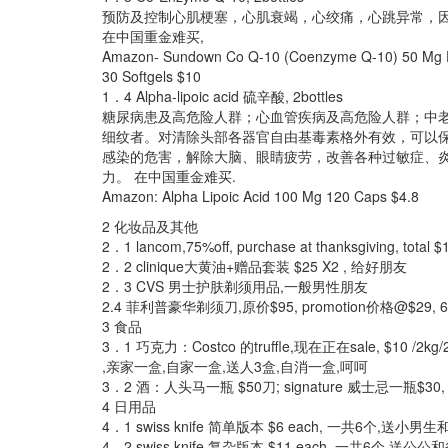
预防及控制心肌梗塞，心肌衰竭，心绞痛，心跳异常，
在中国重金难买,
Amazon- Sundown Co Q-10 (Coenzyme Q-10) 50 Mg Di
30 Softgels $10
1．4 Alpha-lipoic acid 硫辛酸, 2bottles
糖尿病患及高危险人群；心血管疾病及高危险人群；中
细纹者。对清除头部各器官自由基毒素格外有效，可以
感染的危害，解除大脑、眼睛疲劳，改善各种过敏症、
力。 在中国重金难买.
Amazon: Alpha Lipoic Acid 100 Mg 120 Caps $4.8
2 化妆品及其他
2．1 lancom,75%off, purchase at thanksgiving, tot
2．2 clinique大黄油+赠品套装 $25 X2 , 给好朋友
2．3 CVS 男士护肤剃须用品,一般男性朋友
2.4 菲利普豪华剃须刀,原价$95, promotion价格@$29
3 食品
3．1 巧克力：Costco 的truffle,现在正在sale, $10 /2
,亲家一盒,自家一盒,送人3盒,自消一盒,呵呵
3．2 酒：人头马一瓶 $50刀; signature 威士忌一瓶$
4 日用品
4．1 swiss knife 简单版本 $6 each, 一共6个,送
4．2 swiss knife 复杂版本 $11 each, 一共6个,送公公