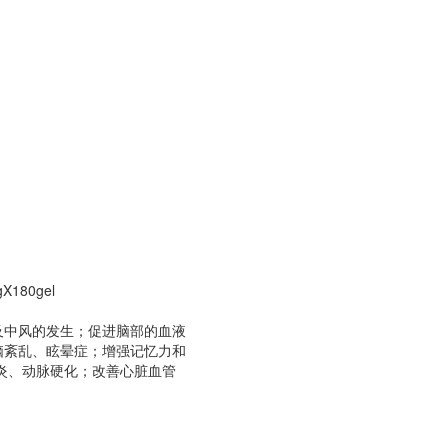
gX180gel
及中风的发生；促进脑部的血液
脑紊乱、眩晕症；增强记忆力和
炎、动脉硬化；改善心脏血管