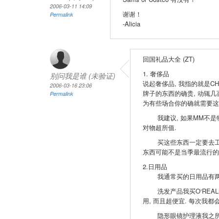
2006-03-11 14:09
谢谢！
Permalink
-Alicia
回国礼品大全 (ZT)
1. 奢侈品
别问我是谁 (未验证)
说起奢侈品, 我指的就是CHANEL, 
2006-03-16 23:06
牌子的东西的确贵, 动辄几
Permalink
为有些场合你的确就需要这
我建议, 如果MM不是特别追求
对物超所值.
买这些东西一定要去工厂直销
东西可能不是当季最流行的
2.日用品
我通常买的日用品有两种
洗发产品我买O‘REAL的
用, 而且超便宜. 每次我
隐形眼镜护理液我之所以在