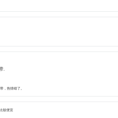
带.
带，热情错了。
比较便宜