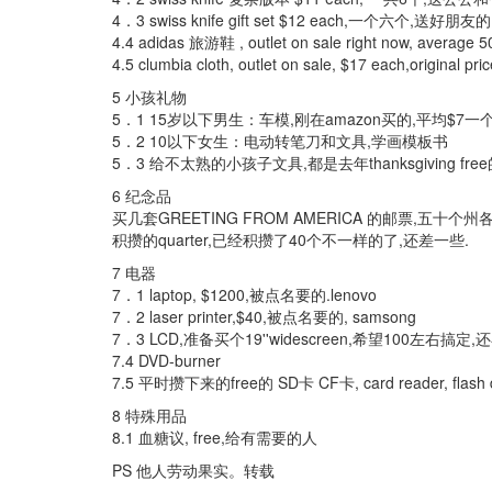
4．3 swiss knife gift set $12 each,一个六个
4.4 adidas 旅游鞋 , outlet on sale right now, average 5
4.5 clumbia cloth, outlet on sale, $17 each,original pri
5 小孩礼物
5．1 15岁以下男生：车模,刚在amazon买的,平均$7一个的h
5．2 10以下女生：电动转笔刀和文具,学画模板书
5．3 给不太熟的小孩子文具,都是去年thanksgiving fr
6 纪念品
买几套GREETING FROM AMERICA 的邮票,五十个
积攒的quarter,已经积攒了40个不一样的了,还差一些.
7 电器
7．1 laptop, $1200,被点名要的.lenovo
7．2 laser printer,$40,被点名要的, samsong
7．3 LCD,准备买个19''widescreen,希望100左右搞定
7.4 DVD-burner
7.5 平时攒下来的free的 SD卡 CF卡, card reader, fla
8 特殊用品
8.1 血糖议, free,给有需要的人
PS 他人劳动果实。转载