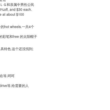
,送好朋友的ＬＧ和亲属中男性公民
0%off, and $30 each.
ce at about $100
ot wheels.一共4个
ee的彩笔和free 的太阳帽子
州各具特色.这个还没找到;
,还在等,呵呵
sh drive等,给需要的人