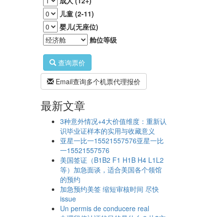
成人 (12+)
儿童 (2-11)
婴儿(无座位)
舱位等级
查询票价
Email查询多个机票代理报价
最新文章
3种意外情况+4大价值维度：重新认
识毕业证样本的实用与收藏意义
亚星一比一15521557576亚星一比
一15521557576
美国签证（B1B2 F1 H1B H4 L1L2
等）加急面谈，适合美国各个领馆
的预约
加急预约美签 缩短审核时间 尽快
issue
Un permis de conducere real