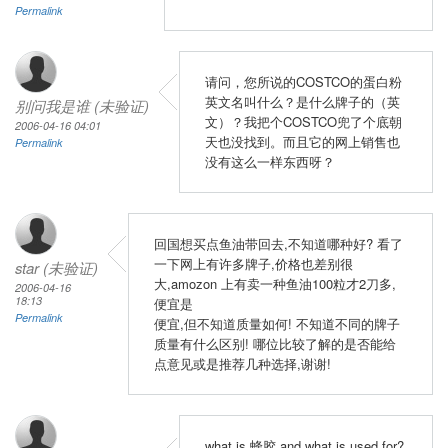
Permalink
请问，您所说的COSTCO的蛋白粉
英文名叫什么？是什么牌子的（英
别问我是谁 (未验证)
文）？我把个COSTCO兜了个底朝
2006-04-16 04:01
天也没找到。而且它的网上销售也
Permalink
没有这么一样东西呀？
回国想买点鱼油带回去,不知道哪种好? 看了
一下网上有许多牌子,价格也差别很
star (未验证)
大,amozon 上有卖一种鱼油100粒才2刀多,
2006-04-16
18:13
便宜是
Permalink
便宜,但不知道质量如何! 不知道不同的牌子
质量有什么区别! 哪位比较了解的是否能给
点意见或是推荐几种选择,谢谢!
what is 蜂胶 and what is used for?