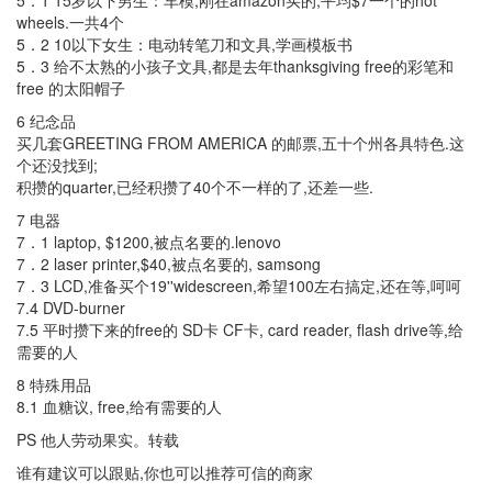
5．1 15岁以下男生：车模,刚在amazon买的,平均$7一个的hot
wheels.一共4个
5．2 10以下女生：电动转笔刀和文具,学画模板书
5．3 给不太熟的小孩子文具,都是去年thanksgiving free的彩笔和
free 的太阳帽子
6 纪念品
买几套GREETING FROM AMERICA 的邮票,五十个州各具特色.这
个还没找到;
积攒的quarter,已经积攒了40个不一样的了,还差一些.
7 电器
7．1 laptop, $1200,被点名要的.lenovo
7．2 laser printer,$40,被点名要的, samsong
7．3 LCD,准备买个19''widescreen,希望100左右搞定,还在等,呵呵
7.4 DVD-burner
7.5 平时攒下来的free的 SD卡 CF卡, card reader, flash drive等,给
需要的人
8 特殊用品
8.1 血糖议, free,给有需要的人
PS 他人劳动果实。转载
谁有建议可以跟贴,你也可以推荐可信的商家