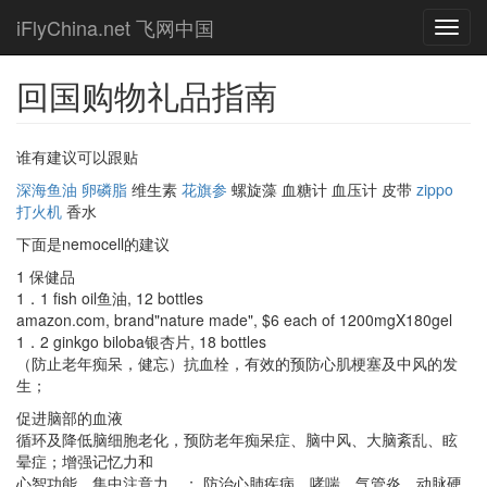
Skip
iFlyChina.net 飞网中国
Toggl
to
navig
main
content
回国购物礼品指南
谁有建议可以跟贴
深海鱼油
卵磷脂
维生素
花旗参
螺旋藻 血糖计 血压计 皮带
zippo
打火机
香水
下面是nemocell的建议
1 保健品
1．1 fish oil鱼油, 12 bottles
amazon.com, brand"nature made", $6 each of 1200mgX180gel
1．2 ginkgo biloba银杏片, 18 bottles
（防止老年痴呆，健忘）抗血栓，有效的预防心肌梗塞及中风的发
生；
促进脑部的血液
循环及降低脑细胞老化，预防老年痴呆症、脑中风、大脑紊乱、眩
晕症；增强记忆力和
心智功能，集中注意力。； 防治心肺疾病、哮喘、气管炎、动脉硬