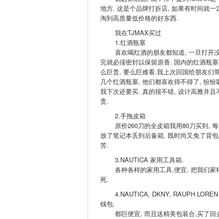
地方. 这是个品牌打折店, 如果有时间就一
淘到高质量低价格的好东西.
我在TJMAX买过
1.红酒瓶塞
喜欢喝红酒的朋友都知道, 一旦打开
完就必须密封以保留原香. 国内的红酒瓶塞
么巨贵, 要么巨难看.我上次回国给朋友们
几个红酒瓶塞, 他们都喜欢得不得了, 纷纷
我下次还要买. 真的很不错, 设计高雅并且
贵.
2.手拖皮箱
原价260刀的全皮箱我用80刀买到, 每
放了笔记本丢到后备箱, 既时尚又免了背包
苦.
3.NAUTICA 家用工具箱.
各种各样的家用工具,便宜, 把我们家
死.
4.NAUTICA, DKNY, RAUPH LOREN
钱包.
都巨便宜, 而且送精美包装合,买了回