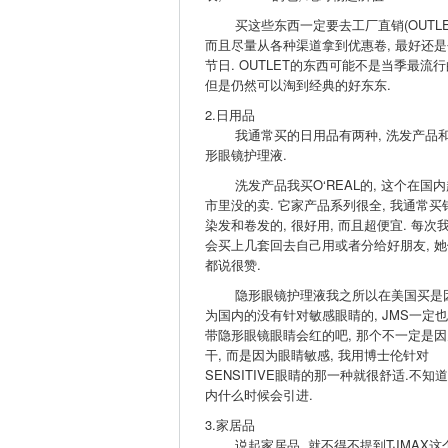
买这些东西一定要去工厂直销(OUTLET
而且尽量从各种渠道拿到优惠卷, 最好还是
节日. OUTLET的东西可能不是当季最流行
但是仍然可以淘到经典的好东东.
2.日用品
我通常买的日用品有两种, 洗发产品
形眼镜护理液.
洗发产品我买O‘REAL的, 这个在国内
市里没的卖. 它家产品系列很全, 我通常买
染发和卷发的, 很好用, 而且超便宜. 每次
会买上几套回去自己用或者分给好朋友, 她
都说很赞.
隐形眼镜护理液我之所以在美国买是
为国内的没有针对敏感眼睛的, JMS一定
带隐形眼镜眼睛会红的吧, 那个不一定是因
干, 而是因为眼睛敏感, 我用博士伦针对
SENSITIVE眼睛的那一种就很舒适.不知
内什么时候会引进.
3.家居品
说起家居品, 就不得不提到TJMAX这