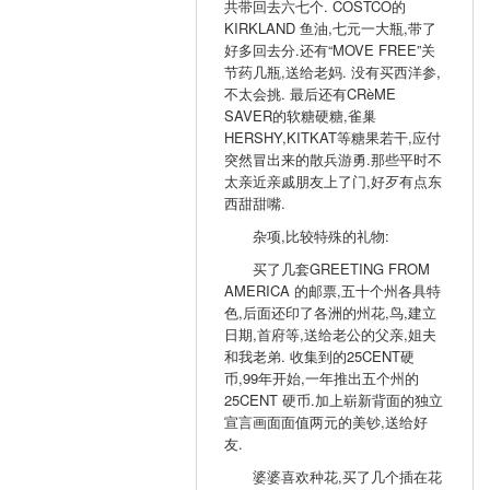
共带回去六七个. COSTCO的
KIRKLAND 鱼油,七元一大瓶,带了
好多回去分.还有“MOVE FREE”关
节药几瓶,送给老妈. 没有买西洋参,
不太会挑. 最后还有CRèME
SAVER的软糖硬糖,雀巢
HERSHY,KITKAT等糖果若干,应付
突然冒出来的散兵游勇.那些平时不
太亲近亲戚朋友上了门,好歹有点东
西甜甜嘴.
杂项,比较特殊的礼物:
买了几套GREETING FROM
AMERICA 的邮票,五十个州各具特
色,后面还印了各洲的州花,鸟,建立
日期,首府等,送给老公的父亲,姐夫
和我老弟. 收集到的25CENT硬
币,99年开始,一年推出五个州的
25CENT 硬币.加上崭新背面的独立
宣言画面面值两元的美钞,送给好
友.
婆婆喜欢种花,买了几个插在花