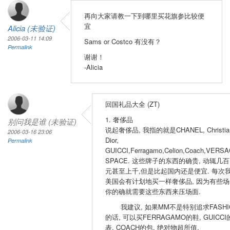
再向大家请教一下到哪里买花旗参比较便
宜
Alicia (未验证)
2006-03-11 14:09
Sams or Costco 有没有？
Permalink
谢谢！
-Alicia
回国礼品大全 (ZT)
1. 奢侈品
别问我是谁 (未验证)
说起奢侈品, 我指的就是CHANEL, Christia
2006-03-16 23:06
Dior,
Permalink
GUICCI,Ferragamo,Celion,Coach,VERSA
SPACE. 这些牌子的东西的确贵, 动辄几
元甚至上千,但是比起国内还是便宜. 每次
美国会有计划地买一样奢侈品, 因为有些场
你的确就需要这些东西来压场面.
我建议, 如果MM不是特别追求FASHI
的话, 可以买FERRAGAMO的鞋, GUICCI
表, COACH的包, 绝对物超所值.