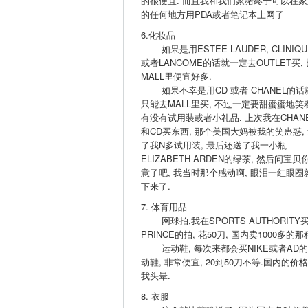
的很便宜. 而且我和我们家猪终于可以在家
的任何地方用PDA或者笔记本上网了
6.化妆品
如果是用ESTEE LAUDER, CLINIQU
或者LANCOME的话就一定去OUTLET买, 
MALL里便宜好多.
如果不幸是用CD 或者 CHANEL的话
只能去MALL里买, 不过一定要甜蜜蜜地笑
有没有试用装或者小礼品. 上次我在CHAN
和CD买东西, 那个美国大妈被我的笑蛊惑,
了我N多试用装, 最后还送了我一小瓶
ELIZABETH ARDEN的绿茶, 然后问宝贝
意了吧, 我当时那个感动啊, 眼泪一红眼圈
下来了.
7. 体育用品
网球拍,我在SPORTS AUTHORITY
PRINCE的拍, 花50刀, 国内卖1000多的那
运动鞋, 每次来都会买NIKE或者AD
动鞋, 非常便宜, 20到50刀不等.国内的价
我头晕.
8. 衣服