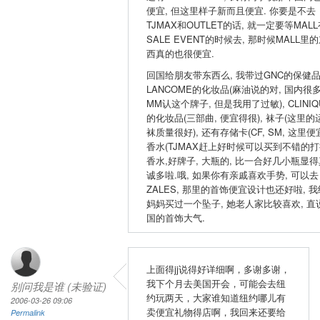
便宜, 但这里样子新而且便宜. 你要是不去
TJMAX和OUTLET的话, 就一定要等MAL
SALE EVENT的时候去, 那时候MALL里
西真的也很便宜.
回国给朋友带东西么, 我带过GNC的保健品
LANCOME的化妆品(麻油说的对, 国内很
MM认这个牌子, 但是我用了过敏), CLINIQ
的化妆品(三部曲, 便宜得很), 袜子(这里的
袜质量很好), 还有存储卡(CF, SM, 这里便宜
香水(TJMAX赶上好时候可以买到不错的
香水,好牌子, 大瓶的, 比一合好几小瓶显得
诚多啦.哦, 如果你有亲戚喜欢手势, 可以去
ZALES, 那里的首饰便宜设计也还好啦, 我
妈妈买过一个坠子, 她老人家比较喜欢, 直
国的首饰大气.
上面得jj说得好详细啊，多谢多谢，
我下个月去美国开会，可能会去纽
别问我是谁 (未验证)
约玩两天，大家谁知道纽约哪儿有
2006-03-26 09:06
卖便宜礼物得店啊，我回来还要给
Permalink