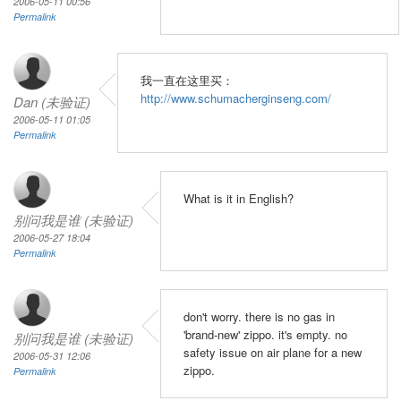
2006-05-11 00:56
Permalink
我一直在这里买：
http://www.schumacherginseng.com/
Dan (未验证)
2006-05-11 01:05
Permalink
What is it in English?
别问我是谁 (未验证)
2006-05-27 18:04
Permalink
don't worry. there is no gas in
'brand-new' zippo. it's empty. no
别问我是谁 (未验证)
safety issue on air plane for a new
2006-05-31 12:06
zippo.
Permalink