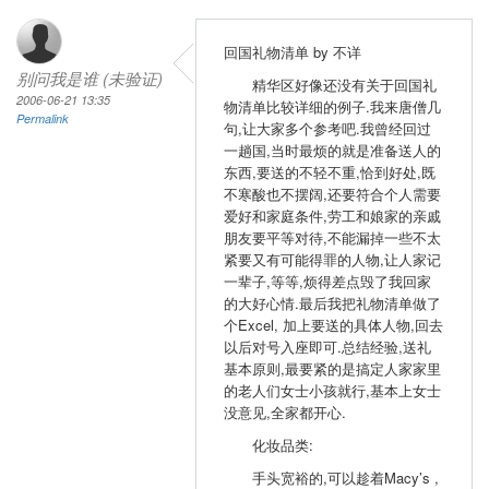
回国礼物清单 by 不详
别问我是谁 (未验证)
精华区好像还没有关于回国礼
2006-06-21 13:35
物清单比较详细的例子.我来唐僧几
Permalink
句,让大家多个参考吧.我曾经回过
一趟国,当时最烦的就是准备送人的
东西,要送的不轻不重,恰到好处,既
不寒酸也不摆阔,还要符合个人需要
爱好和家庭条件,劳工和娘家的亲戚
朋友要平等对待,不能漏掉一些不太
紧要又有可能得罪的人物,让人家记
一辈子,等等,烦得差点毁了我回家
的大好心情.最后我把礼物清单做了
个Excel, 加上要送的具体人物,回去
以后对号入座即可.总结经验,送礼
基本原则,最要紧的是搞定人家家里
的老人们女士小孩就行,基本上女士
没意见,全家都开心.
化妆品类:
手头宽裕的,可以趁着Macy’s ,