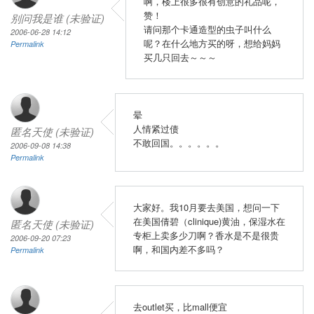
啊，楼上很多很有创意的礼品呢，
赞！
别问我是谁 (未验证)
请问那个卡通造型的虫子叫什么
2006-06-28 14:12
呢？在什么地方买的呀，想给妈妈
Permalink
买几只回去～～～
晕
人情紧过债
匿名天使 (未验证)
不敢回国。。。。。。
2006-09-08 14:38
Permalink
大家好。我10月要去美国，想问一下
在美国倩碧（clinique)黄油，保湿水在
匿名天使 (未验证)
专柜上卖多少刀啊？香水是不是很贵
2006-09-20 07:23
啊，和国内差不多吗？
Permalink
去outlet买，比mall便宜