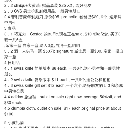
2．2 clinique大黄油+赠品套装 $25 X2 , 给好朋友
2．3 CVS 男士护肤剃须用品,一般男性朋友
2.4 菲利普豪华剃须刀,原价$95, promotion价格@$29, 6个, 送亲属
中男性
3 食品
3．1 巧克力：Costco 的truffle,现在正在sale, $10 /2kg/2盒, 买了3
套一共6盒
,亲家一盒,自家一盒,送人3盒,自消一盒,呵呵
3．2 酒：人头马一瓶 $50刀; signature 威士忌一瓶$30, 亲家一瓶自
家一瓶
4 日用品
4．1 swiss knife 简单版本 $6 each, 一共6个,送小男生和一般男性
朋友
4．2 swiss knife 复杂版本 $11 each, 一共6个,送公公和爸爸
4．3 swiss knife gift set $12 each,一个六个,送好朋友的ＬＧ和亲属
中男性公民
4.4 adidas 旅游鞋 , outlet on sale right now, average 50%off, and
$30 each.
4.5 clumbia cloth, outlet on sale, $17 each,original price at about
$100
5 小孩礼物