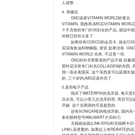
人很赞.
4. 保健品
GNC或者VITAMIN WORLD的复合
VITAMIN. 我推荐JMS买VITAMIN WORL
个不含铁的专门针对妇女的产品, 据说中国
补铁已经补太多了.
如果你有COSCO的会员卡, 就去COS
买深海鱼油和卵鳞脂, 便宜.如果没有, GNC
VITAMIN WORLD 也有, 不过贵一些.
GNC的补充骨胶原的产品不错,好象
暂时还没有专门补充COLLAGEN的东西, 
我一直在美国买. 这个东西是可以延缓长皱
的, 三十岁的JMS应该补充了.
5.某些电子产品
我买了WATERPIK的洗牙器, 每天坚
压水洗, 可以少受几次洗牙的罪, 而且可以
牙龈. 这个东西国内可是超贵的.
还有SONICARE的电动牙刷, 国内买
多的那种型号WALMART才买60刀.
无线路由器(LINK-SYS)和无线网卡(D-
LINK),高质量的, 如果赶上有REBATE的话,