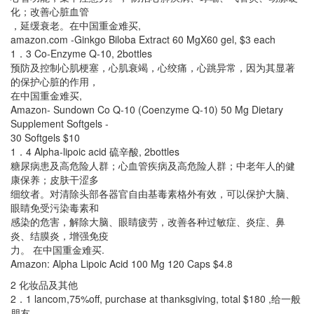
化；改善心脏血管
，延缓衰老。在中国重金难买,
amazon.com -Ginkgo Biloba Extract 60 MgX60 gel, $3 each
1．3 Co-Enzyme Q-10, 2bottles
预防及控制心肌梗塞，心肌衰竭，心绞痛，心跳异常，因为其显著
的保护心脏的作用，
在中国重金难买,
Amazon- Sundown Co Q-10 (Coenzyme Q-10) 50 Mg Dietary
Supplement Softgels -
30 Softgels $10
1．4 Alpha-lipoic acid 硫辛酸, 2bottles
糖尿病患及高危险人群；心血管疾病及高危险人群；中老年人的健
康保养；皮肤干涩多
细纹者。对清除头部各器官自由基毒素格外有效，可以保护大脑、
眼睛免受污染毒素和
感染的危害，解除大脑、眼睛疲劳，改善各种过敏症、炎症、鼻
炎、结膜炎，增强免疫
力。 在中国重金难买.
Amazon: Alpha Lipoic Acid 100 Mg 120 Caps $4.8
2 化妆品及其他
2．1 lancom,75%off, purchase at thanksgiving, total $180 ,给一般
朋友