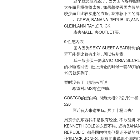
这个就比较难说了, 因为国内各种假
太多而且模仿得太象. 如果想要买国内假的
较少而且比较实惠的衣服, 我推荐下面的牌
J-CREW, BANANA REPUBLIC,ANN
CLEIN,ANN TAYLOR, CK.
表去MALL, 去OUTLET买.
9.性感内衣
国内因为SEXY SLEEPWEAR针对
群可能是比较有米的, 所以特别贵.
我一般会买一两套VICTORIA SECRE
的小睡袍回去, 赶上清仓的时候一套38刀
19刀就买到了.
暂时没有了, 想起来再说
希望对JMS有点帮助.
COSTCO的蛋白粉, 6磅(大概2.7公斤)一桶,
$20
最近有人来这里玩, 买了十桶回去/
男孩子的东西我不是很有经验, 不敢乱讲 不
KENNETH COLE的东西不错, 还有BANA
REPUBLIC, 都是国内很贵但是还不错的牌
还有JACK JONES, 我有同事说那个国内