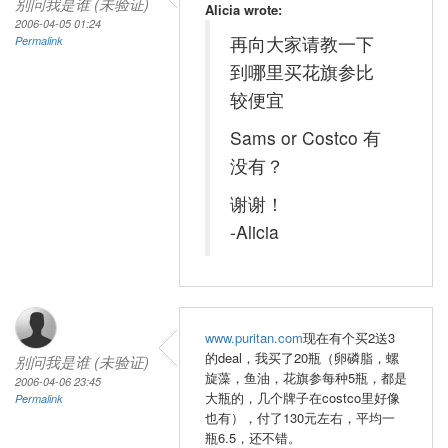
别问我是谁 (未验证)
Alicia wrote:
2006-04-05 01:24
再向大家请教一下
Permalink
到哪里买花旗参比
较便宜
Sams or Costco 有
没有？
谢谢！
-Alicia
www.puritan.com
现在有个买2送3
的deal，我买了20瓶（卵磷脂，螺
别问我是谁 (未验证)
旋藻，鱼油，花旗参每种5瓶，都是
2006-04-06 23:45
大瓶的，几个牌子在costco里好像
Permalink
也有），付了130元左右，平均一
瓶6.5，还不错。