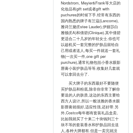
Nordstrom, Meyier&Frank等大店的
化妆品有gift set或者gift with
puchures的时候下手.经常有东西的
国内熟悉的牌子有兰寇(Lancome),
雅诗兰黛(Estee Lauder),伊丽莎白
雅顿(EA)和倩碧(Clinique).其中倩碧
更适合二十几岁的年轻女士.你也可
以趁机买一套完整的护肤品留给自
己用或者送人,每买一件就送一套礼
物(一次买一件,one gift per
purchure),通常礼物包括小香水眼影
唇膏小装护肤品等等,收集好几套就
可以拿回去分了.
买大牌子的东西最好不要随便
买护肤品和粉底,除非你非常了解你
要送的人的肤质,这边的东西主要给
西方人设计,所以一般淡雅的香水眼
影唇膏就很好,适应性强,还好带.另
外,Costco每年都有套装礼品盒卖,
比如我就买了十来二十块钱到三十
块不等的套装香水和护肤品回去送
人,各种大牌都有.但是一卖完就没