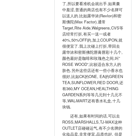
了,所以要看准机会就出手.如果囊
中羞涩,普通的商店也有不少名牌可
以送人的.比如露华浓(Revlon)和密
斯佛陀(Max Factor).通常
Target,Rite Aide,Walgreens,CVS等
店经常打折,有买一送一或者
40%,50%OFF的,加上COUPON,就
很便宜了.我上次碰上打折,带回去
露华浓和密斯佛陀唇膏唇彩十几个,
颜色最好是咖啡和玫瑰色之间,叫”
ROSE WOOD”,比较适合东方人的
肤色.另外这些店还有一些小香水也
很好,比如CK的ONE, EA的GREEN
TEA,SUNFLOWER,RED DOOR,还
有360,MY OCEAN,HEALTHING
GARDEN系列等等几元到十几元不
等,WAL-MART还有香水礼盒,十几
块钱.
还有,如果有时间的话,可以去
ROSS,MARSHALLS,TJ-MAX这种
OUTLET店碰碰运气,有不少名牌的
化妆品卖,非常便宜,品质也好, 但是