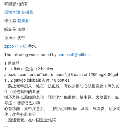
我能想到的有
深海鱼油
卵磷脂
维生素
花旗参
螺旋藻 血糖计
血压计 皮带
zippo 打火机
香水
The following was created by
nemocell@mitbbs
1 保健品
1．1 fish oil鱼油, 12 bottles
amazon.com, brand"nature made", $6 each of 1200mgX180gel
1．2 ginkgo biloba银杏片, 18 bottles
（防止老年痴呆，健忘）抗血栓，有效的预防心肌梗塞及中风的发
生；促进脑部的血液
循环及降低脑细胞老化，预防老年痴呆症、脑中风、大脑紊乱、眩
晕症；增强记忆力和
心智功能，集中注意力。； 防治心肺疾病、哮喘、气管炎、动脉硬
化；改善心脏血管
，延缓衰老。在中国重金难买.