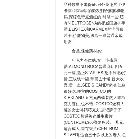
品种数量不能保证.另外我还买了伊
卡露和露华浓的染发剂给婆婆和老
妈,深棕色带点酒红的,时髦一些.还
有N EUTROGENA的挪威国旗护手
霜,BLISTEX和CARMEX的润唇膏
若干,价廉物美,送给一些普通亲戚
朋友.
食品,保健药材类:
巧克力杏仁糖,女士小孩最
爱.ALMOND ROCA普通商店四五
元一罐,遇上STAPLES(想不到吧)打
折,三块钱一罐,带回去十罐,皆大欢
喜.贵一点,SEE’S CANDY的杏仁糖
很好吃.便宜的COSTCO 的
KIRKLAND 五六元两磅装的大罐巧
克力杏仁,也不错. COSTCO还有大
罐的女士补钙巧克力,忘记牌子了.
COSTCO普通善存维生素片
(CENTRUM),360颗两瓶装,十几元,
适合成人.善存银片(CENTRUM
SILVER),适合五十岁以上的老人.总