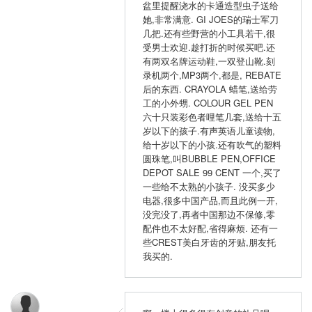
盆里提醒浇水的卡通造型虫子送给
她,非常满意. GI JOES的瑞士军刀
几把.还有些野营的小工具若干,很
受男士欢迎.趁打折的时候买吧.还
有两双名牌运动鞋,一双登山靴.刻
录机两个,MP3两个,都是, REBATE
后的东西. CRAYOLA 蜡笔,送给劳
工的小外甥. COLOUR GEL PEN
六十只装彩色者哩笔几套,送给十五
岁以下的孩子.有声英语儿童读物,
给十岁以下的小孩.还有吹气的塑料
圆珠笔,叫BUBBLE PEN,OFFICE
DEPOT SALE 99 CENT 一个,买了
一些给不太熟的小孩子. 没买多少
电器,很多中国产品,而且此例一开,
没完没了,再者中国那边不保修,零
配件也不太好配,省得麻烦. 还有一
些CREST美白牙齿的牙贴,朋友托
我买的.