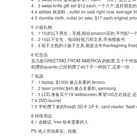
4．3 swiss knife gift set $12 each,一个六个
4.4 adidas 旅游鞋 , outlet on sale right now, average 5
4.5 clumbia cloth, outlet on sale, $17 each,original pri
5 小孩礼物
5．1 15岁以下男生：车模,刚在amazon买的,平均$7一个的h
5．2 10以下女生：电动转笔刀和文具,学画模板书
5．3 给不太熟的小孩子文具,都是去年thanksgiving fr
6 纪念品
买几套GREETING FROM AMERICA 的邮票,五十个
积攒的quarter,已经积攒了40个不一样的了,还差一些.
7 电器
7．1 laptop, $1200,被点名要的.lenovo
7．2 laser printer,$40,被点名要的, samsong
7．3 LCD,准备买个19''widescreen,希望100左右搞定
7.4 DVD-burner
7.5 平时攒下来的free的 SD卡 CF卡, card reader, fla
8 特殊用品
8.1 血糖议, free,给有需要的人
PS 他人劳动果实。转载