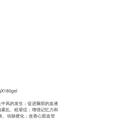
gX180gel
及中风的发生；促进脑部的血液
脑紊乱、眩晕症；增强记忆力和
炎、动脉硬化；改善心脏血管