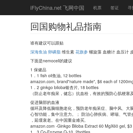
Skip
iFlyChina.net 飞网中国
机票
签证
寻
to
main
content
回国购物礼品指南
谁有建议可以跟贴
深海鱼油
卵磷脂
维生素
花旗参
螺旋藻 血糖计 血压计 
下面是nemocell的建议
1 保健品
1．1 fish oil鱼油, 12 bottles
amazon.com, brand"nature made", $6 each of 1200m
1．2 ginkgo biloba银杏片, 18 bottles
（防止老年痴呆，健忘）抗血栓，有效的预防心肌梗塞
促进脑部的血液
循环及降低脑细胞老化，预防老年痴呆症、脑中风、大
心智功能，集中注意力。； 防治心肺疾病、哮喘、气管
，延缓衰老。在中国重金难买,
amazon.com -Ginkgo Biloba Extract 60 MgX60 gel, $3
1．3 Co-Enzyme Q-10, 2bottles