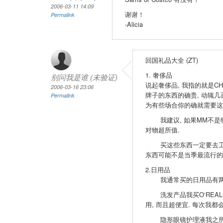
2006-03-11 14:09
谢谢！
Permalink
-Alicia
回国礼品大全 (ZT)
1. 奢侈品
别问我是谁 (未验证)
说起奢侈品, 我指的就是CHANEL, 
2006-03-16 23:06
牌子的东西的确贵, 动辄几
Permalink
为有些场合你的确就需要这
我建议, 如果MM不是特别追求
对物超所值.
买这些东西一定要去工厂直销
东西可能不是当季最流行的
2.日用品
我通常买的日用品有两种
洗发产品我买O‘REAL的
用, 而且超便宜. 每次我
隐形眼镜护理液我之所以在