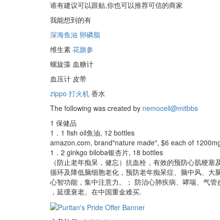
谁有建议可以跟贴,你也可以推荐可信的商家
我能想到的有
深海鱼油
卵磷脂
维生素
花旗参
螺旋藻 血糖计
血压计 皮带
zippo 打火机
香水
The following was created by
nemocell@mitbbs
1 保健品
1．1 fish oil鱼油, 12 bottles
amazon.com, brand"nature made", $6 each of 1200m
1．2 ginkgo biloba银杏片, 18 bottles
（防止老年痴呆，健忘）抗血栓，有效的预防心肌梗塞
循环及降低脑细胞老化，预防老年痴呆症、脑中风、大
心智功能，集中注意力。； 防治心肺疾病、哮喘、气管
，延缓衰老。在中国重金难买.