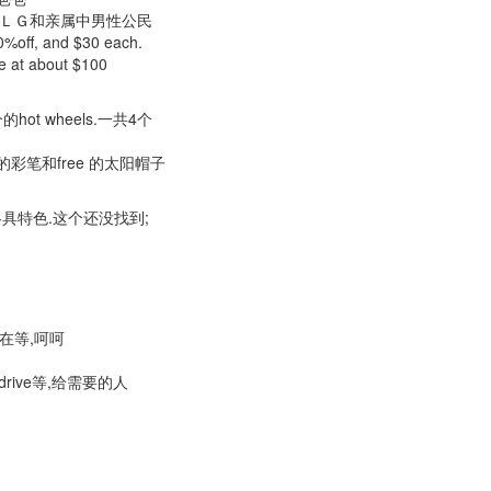
,送好朋友的ＬＧ和亲属中男性公民
0%off, and $30 each.
ce at about $100
ot wheels.一共4个
ee的彩笔和free 的太阳帽子
州各具特色.这个还没找到;
,还在等,呵呵
sh drive等,给需要的人