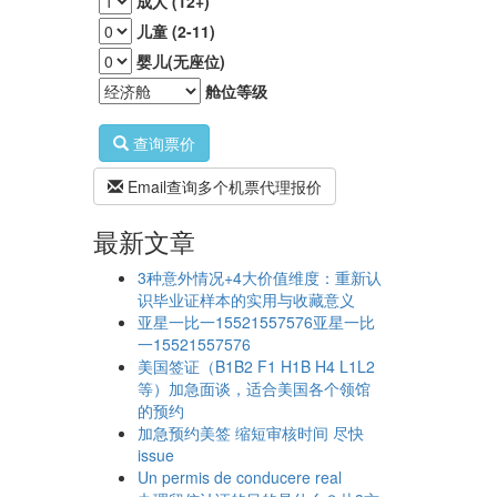
成人 (12+)
儿童 (2-11)
婴儿(无座位)
舱位等级
查询票价
Email查询多个机票代理报价
最新文章
3种意外情况+4大价值维度：重新认
识毕业证样本的实用与收藏意义
亚星一比一15521557576亚星一比
一15521557576
美国签证（B1B2 F1 H1B H4 L1L2
等）加急面谈，适合美国各个领馆
的预约
加急预约美签 缩短审核时间 尽快
issue
Un permis de conducere real