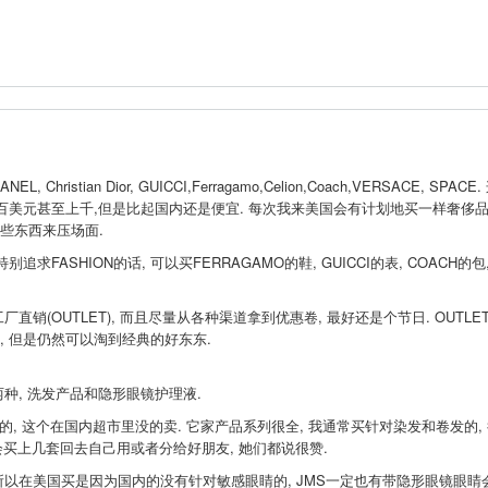
Christian Dior, GUICCI,Ferragamo,Celion,Coach,VERSACE, SPACE
百美元甚至上千,但是比起国内还是便宜. 每次我来美国会有计划地买一样奢侈品,
些东西来压场面.
FASHION的话, 可以买FERRAGAMO的鞋, GUICCI的表, COACH的包,
(OUTLET), 而且尽量从各种渠道拿到优惠卷, 最好还是个节日. OUTLE
, 但是仍然可以淘到经典的好东东.
, 洗发产品和隐形眼镜护理液.
, 这个在国内超市里没的卖. 它家产品系列很全, 我通常买针对染发和卷发的,
都会买上几套回去自己用或者分给好朋友, 她们都说很赞.
美国买是因为国内的没有针对敏感眼睛的, JMS一定也有带隐形眼镜眼睛