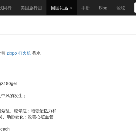
找同行
美国旅行团
回国礼品
手册
Blog
论坛
皮带
zippo 打火机
香水
gX180gel
及中风的发生；
脑紊乱、眩晕症；增强记忆力和
炎、动脉硬化；改善心脏血管
 each