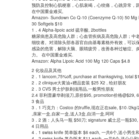
预防及控制心肌梗塞，心肌衰竭，心绞痛，心跳异常，
在中国重金难买,
Amazon- Sundown Co Q-10 (Coenzyme Q-10) 50 Mg Di
30 Softgels $10
1．4 Alpha-lipoic acid 硫辛酸, 2bottles
糖尿病患及高危险人群；心血管疾病及高危险人群；中
细纹者。对清除头部各器官自由基毒素格外有效，可以
感染的危害，解除大脑、眼睛疲劳，改善各种过敏症、
力。 在中国重金难买.
Amazon: Alpha Lipoic Acid 100 Mg 120 Caps $4.8
2 化妆品及其他
2．1 lancom,75%off, purchase at thanksgiving, tot
2．2 clinique大黄油+赠品套装 $25 X2 , 给好朋友
2．3 CVS 男士护肤剃须用品,一般男性朋友
2.4 菲利普豪华剃须刀,原价$95, promotion价格@$29
3 食品
3．1 巧克力：Costco 的truffle,现在正在sale, $10 /2
,亲家一盒,自家一盒,送人3盒,自消一盒,呵呵
3．2 酒：人头马一瓶 $50刀; signature 威士忌一瓶$
4 日用品
4．1 swiss knife 简单版本 $6 each, 一共6个,送
4．2 swiss knife 复杂版本 $11 each, 一共6个,送公公