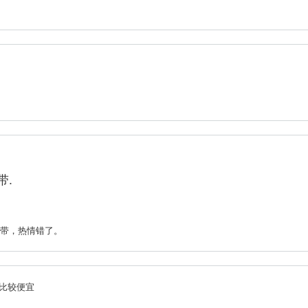
带.
带，热情错了。
比较便宜