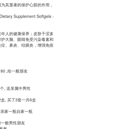
因为其显著的保护心脏的作用，
etary Supplement Softgels -
老年人的健康保养；皮肤干涩多
保护大脑、眼睛免受污染毒素和
炎症、鼻炎、结膜炎，增强免疫
al $180 ,给一般朋友
, 6个, 送亲属中男性
kg/2盒, 买了3套一共6盒
30, 亲家一瓶自家一瓶
小男生和一般男性朋友
和爸爸