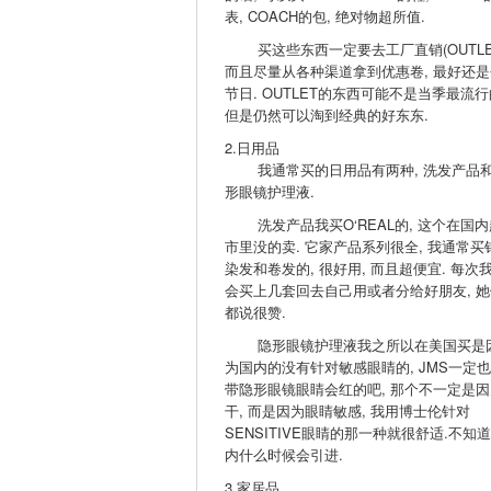
表, COACH的包, 绝对物超所值.
买这些东西一定要去工厂直销(OUTLET
而且尽量从各种渠道拿到优惠卷, 最好还是
节日. OUTLET的东西可能不是当季最流行
但是仍然可以淘到经典的好东东.
2.日用品
我通常买的日用品有两种, 洗发产品
形眼镜护理液.
洗发产品我买O‘REAL的, 这个在国内
市里没的卖. 它家产品系列很全, 我通常买
染发和卷发的, 很好用, 而且超便宜. 每次
会买上几套回去自己用或者分给好朋友, 她
都说很赞.
隐形眼镜护理液我之所以在美国买是
为国内的没有针对敏感眼睛的, JMS一定
带隐形眼镜眼睛会红的吧, 那个不一定是因
干, 而是因为眼睛敏感, 我用博士伦针对
SENSITIVE眼睛的那一种就很舒适.不知
内什么时候会引进.
3.家居品