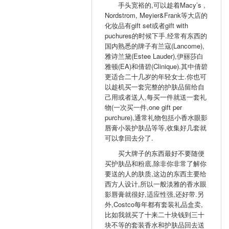
手头宽裕的,可以趁着Macy’s ,
Nordstrom, Meyier&Frank等大店的
化妆品有gift set或者gift with
puchures的时候下手.经常有东西的
国内熟悉的牌子有兰寇(Lancome),
雅诗兰黛(Estee Lauder),伊丽莎白
雅顿(EA)和倩碧(Clinique).其中倩碧
更适合二十几岁的年轻女士.你也可
以趁机买一套完整的护肤品留给自
己用或者送人,每买一件就送一套礼
物(一次买一件,one gift per
purchure),通常礼物包括小香水眼影
唇膏小装护肤品等等,收集好几套就
可以拿回去分了.
买大牌子的东西最好不要随便
买护肤品和粉底,除非你非常了解你
要送的人的肤质,这边的东西主要给
西方人设计,所以一般淡雅的香水眼
影唇膏就很好,适应性强,还好带.另
外,Costco每年都有套装礼品盒卖,
比如我就买了十来二十块钱到三十
块不等的套装香水和护肤品回去送