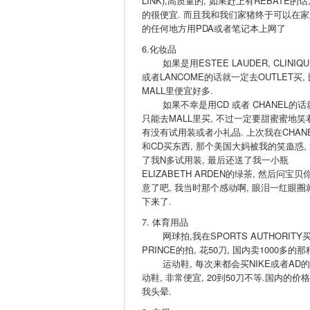
LINK),高质量的, 如果赶上有REBATE的话,
的很便宜. 而且我和我们家猪终于可以在家
的任何地方用PDA或者笔记本上网了
6.化妆品
如果是用ESTEE LAUDER, CLINIQU
或者LANCOME的话就一定去OUTLET买, 
MALL里便宜好多.
如果不幸是用CD 或者 CHANEL的话
只能去MALL里买, 不过一定要甜蜜蜜地笑
有没有试用装或者小礼品. 上次我在CHAN
和CD买东西, 那个美国大妈被我的笑蛊惑,
了我N多试用装, 最后还送了我一小瓶
ELIZABETH ARDEN的绿茶, 然后问宝贝
意了吧, 我当时那个感动啊, 眼泪一红眼圈
下来了.
7. 体育用品
网球拍,我在SPORTS AUTHORITY
PRINCE的拍, 花50刀, 国内卖1000多的那
运动鞋, 每次来都会买NIKE或者AD
动鞋, 非常便宜, 20到50刀不等.国内的价
我头晕.