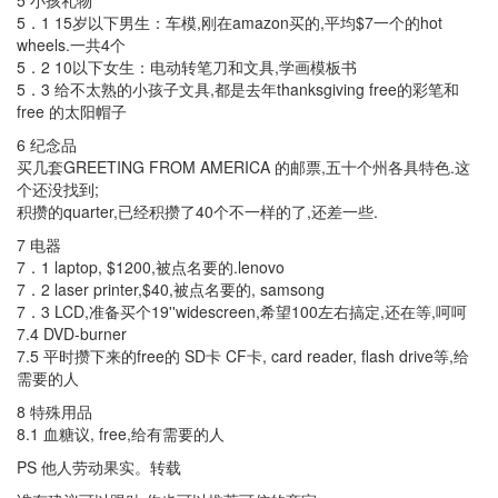
5 小孩礼物
5．1 15岁以下男生：车模,刚在amazon买的,平均$7一个的hot
wheels.一共4个
5．2 10以下女生：电动转笔刀和文具,学画模板书
5．3 给不太熟的小孩子文具,都是去年thanksgiving free的彩笔和
free 的太阳帽子
6 纪念品
买几套GREETING FROM AMERICA 的邮票,五十个州各具特色.这
个还没找到;
积攒的quarter,已经积攒了40个不一样的了,还差一些.
7 电器
7．1 laptop, $1200,被点名要的.lenovo
7．2 laser printer,$40,被点名要的, samsong
7．3 LCD,准备买个19''widescreen,希望100左右搞定,还在等,呵呵
7.4 DVD-burner
7.5 平时攒下来的free的 SD卡 CF卡, card reader, flash drive等,给
需要的人
8 特殊用品
8.1 血糖议, free,给有需要的人
PS 他人劳动果实。转载