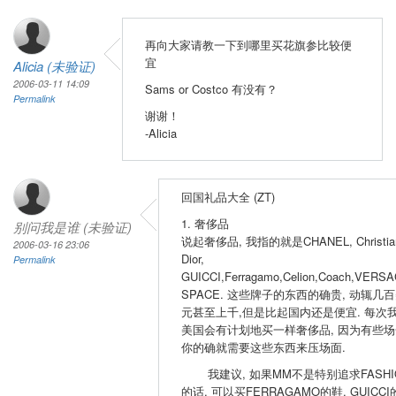
再向大家请教一下到哪里买花旗参比较便
宜
Alicia (未验证)
2006-03-11 14:09
Sams or Costco 有没有？
Permalink
谢谢！
-Alicia
回国礼品大全 (ZT)
1. 奢侈品
别问我是谁 (未验证)
说起奢侈品, 我指的就是CHANEL, Christia
2006-03-16 23:06
Dior,
Permalink
GUICCI,Ferragamo,Celion,Coach,VERSA
SPACE. 这些牌子的东西的确贵, 动辄几
元甚至上千,但是比起国内还是便宜. 每次
美国会有计划地买一样奢侈品, 因为有些场
你的确就需要这些东西来压场面.
我建议, 如果MM不是特别追求FASHI
的话, 可以买FERRAGAMO的鞋, GUICCI