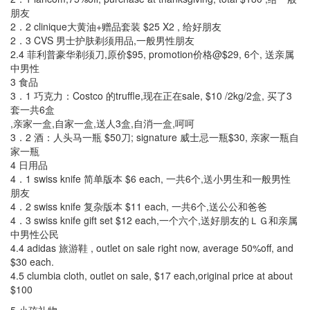
朋友
2．2 clinique大黄油+赠品套装 $25 X2 , 给好朋友
2．3 CVS 男士护肤剃须用品,一般男性朋友
2.4 菲利普豪华剃须刀,原价$95, promotion价格@$29, 6个, 送亲属
中男性
3 食品
3．1 巧克力：Costco 的truffle,现在正在sale, $10 /2kg/2盒, 买了3
套一共6盒
,亲家一盒,自家一盒,送人3盒,自消一盒,呵呵
3．2 酒：人头马一瓶 $50刀; signature 威士忌一瓶$30, 亲家一瓶自
家一瓶
4 日用品
4．1 swiss knife 简单版本 $6 each, 一共6个,送小男生和一般男性
朋友
4．2 swiss knife 复杂版本 $11 each, 一共6个,送公公和爸爸
4．3 swiss knife gift set $12 each,一个六个,送好朋友的ＬＧ和亲属
中男性公民
4.4 adidas 旅游鞋 , outlet on sale right now, average 50%off, and
$30 each.
4.5 clumbia cloth, outlet on sale, $17 each,original price at about
$100