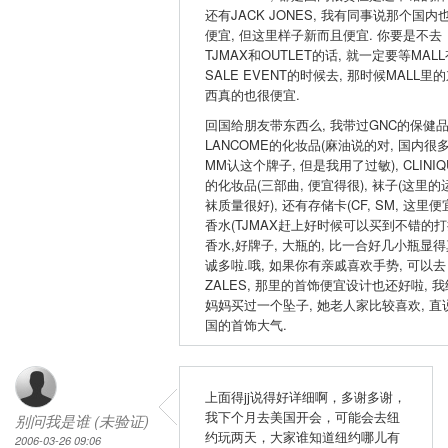
还有JACK JONES, 我有同事说那个国内
便宜, 但这里样子新而且便宜. 你要是不去
TJMAX和OUTLET的话, 就一定要等MAL
SALE EVENT的时候去, 那时候MALL里
西真的也很便宜.
回国给朋友带东西么, 我带过GNC的保健品
LANCOME的化妆品(麻油说的对, 国内很
MM认这个牌子, 但是我用了过敏), CLINIQ
的化妆品(三部曲, 便宜得很), 袜子(这里的
袜质量很好), 还有存储卡(CF, SM, 这里便宜
香水(TJMAX赶上好时候可以买到不错的
香水,好牌子, 大瓶的, 比一合好几小瓶显得
诚多啦.哦, 如果你有亲戚喜欢手势, 可以去
ZALES, 那里的首饰便宜设计也还好啦, 我
妈妈买过一个坠子, 她老人家比较喜欢, 直
国的首饰大气.
上面得jj说得好详细啊，多谢多谢，
我下个月去美国开会，可能会去纽
别问我是谁 (未验证)
约玩两天，大家谁知道纽约哪儿有
2006-03-26 09:06