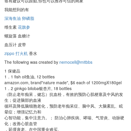
谁有建议可以跟贴,你也可以推荐可信的商家
我能想到的有
深海鱼油
卵磷脂
维生素
花旗参
螺旋藻 血糖计
血压计 皮带
zippo 打火机
香水
The following was created by
nemocell@mitbbs
1 保健品
1．1 fish oil鱼油, 12 bottles
amazon.com, brand"nature made", $6 each of 1200mgX180gel
1．2 ginkgo biloba银杏片, 18 bottles
（防止老年痴呆，健忘）抗血栓，有效的预防心肌梗塞及中风的发
生；促进脑部的血液
循环及降低脑细胞老化，预防老年痴呆症、脑中风、大脑紊乱、眩
晕症；增强记忆力和
心智功能，集中注意力。； 防治心肺疾病、哮喘、气管炎、动脉硬
化；改善心脏血管
，延缓衰老。在中国重金难买.