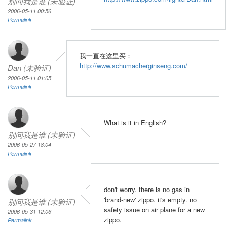
别问我是谁 (未验证)
2006-05-11 00:56
Permalink
我一直在这里买：
http://www.schumacherginseng.com/
Dan (未验证)
2006-05-11 01:05
Permalink
What is it in English?
别问我是谁 (未验证)
2006-05-27 18:04
Permalink
don't worry. there is no gas in
'brand-new' zippo. it's empty. no
别问我是谁 (未验证)
safety issue on air plane for a new
2006-05-31 12:06
zippo.
Permalink