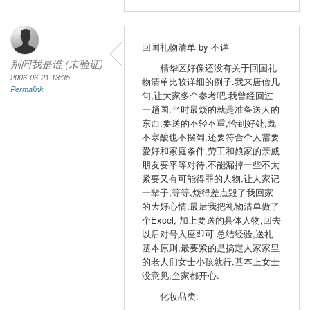
回国礼物清单 by 不详
别问我是谁 (未验证)
精华区好像还没有关于回国礼
2006-06-21 13:35
物清单比较详细的例子.我来唐僧几
Permalink
句,让大家多个参考吧.我曾经回过
一趟国,当时最烦的就是准备送人的
东西,要送的不轻不重,恰到好处,既
不寒酸也不摆阔,还要符合个人需要
爱好和家庭条件,劳工和娘家的亲戚
朋友要平等对待,不能漏掉一些不太
紧要又有可能得罪的人物,让人家记
一辈子,等等,烦得差点毁了我回家
的大好心情.最后我把礼物清单做了
个Excel, 加上要送的具体人物,回去
以后对号入座即可.总结经验,送礼
基本原则,最要紧的是搞定人家家里
的老人们女士小孩就行,基本上女士
没意见,全家都开心.
化妆品类: