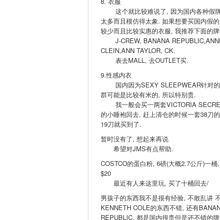
8. 衣服
这个就比较难说了, 因为国内各种假
太多而且模仿得太象. 如果想要买国内假的
较少而且比较实惠的衣服, 我推荐下面的牌
J-CREW, BANANA REPUBLIC,ANN
CLEIN,ANN TAYLOR, CK.
表去MALL, 去OUTLET买.
9.性感内衣
国内因为SEXY SLEEPWEAR针对
群可能是比较有米的, 所以特别贵.
我一般会买一两套VICTORIA SECRE
的小睡袍回去, 赶上清仓的时候一套38刀
19刀就买到了.
暂时没有了, 想起来再说
希望对JMS有点帮助.
COSTCO的蛋白粉, 6磅(大概2.7公斤)一桶,
$20
最近有人来这里玩, 买了十桶回去/
男孩子的东西我不是很有经验, 不敢乱讲 不
KENNETH COLE的东西不错, 还有BANA
REPUBLIC, 都是国内很贵但是还不错的牌