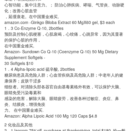
心智功能，集中注意力。； 防治心肺疾病、哮喘、气管炎、动脉硬
化；改善心脏血管
，延缓衰老。在中国重金难买,
amazon.com -Ginkgo Biloba Extract 60 MgX60 gel, $3 each
1．3 Co-Enzyme Q-10, 2bottles
预防及控制心肌梗塞，心肌衰竭，心绞痛，心跳异常，因为其显著
的保护心脏的作用，
在中国重金难买,
Amazon- Sundown Co Q-10 (Coenzyme Q-10) 50 Mg Dietary
Supplement Softgels -
30 Softgels $10
1．4 Alpha-lipoic acid 硫辛酸, 2bottles
糖尿病患及高危险人群；心血管疾病及高危险人群；中老年人的健
康保养；皮肤干涩多
细纹者。对清除头部各器官自由基毒素格外有效，可以保护大脑、
眼睛免受污染毒素和
感染的危害，解除大脑、眼睛疲劳，改善各种过敏症、炎症、鼻
炎、结膜炎，增强免疫
力。 在中国重金难买.
Amazon: Alpha Lipoic Acid 100 Mg 120 Caps $4.8
2 化妆品及其他
2．1 lancom,75%off, purchase at thanksgiving, total $180 ,给一般