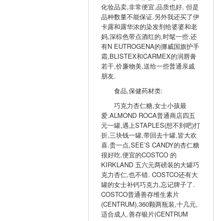
化妆品卖,非常便宜,品质也好, 但是
品种数量不能保证.另外我还买了伊
卡露和露华浓的染发剂给婆婆和老
妈,深棕色带点酒红的,时髦一些.还
有N EUTROGENA的挪威国旗护手
霜,BLISTEX和CARMEX的润唇膏
若干,价廉物美,送给一些普通亲戚
朋友.
食品,保健药材类:
巧克力杏仁糖,女士小孩最
爱.ALMOND ROCA普通商店四五
元一罐,遇上STAPLES(想不到吧)打
折,三块钱一罐,带回去十罐,皆大欢
喜.贵一点,SEE’S CANDY的杏仁糖
很好吃.便宜的COSTCO 的
KIRKLAND 五六元两磅装的大罐巧
克力杏仁,也不错. COSTCO还有大
罐的女士补钙巧克力,忘记牌子了.
COSTCO普通善存维生素片
(CENTRUM),360颗两瓶装,十几元,
适合成人.善存银片(CENTRUM