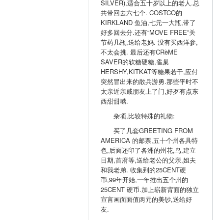
SILVER),适合五十岁以上的老人.总
共带回去六七个. COSTCO的
KIRKLAND 鱼油,七元一大瓶,带了
好多回去分.还有“MOVE FREE”关
节药几瓶,送给老妈. 没有买西洋参,
不太会挑. 最后还有CRèME
SAVER的软糖硬糖,雀巢
HERSHY,KITKAT等糖果若干,应付
突然冒出来的散兵游勇.那些平时不
太亲近亲戚朋友上了门,好歹有点东
西甜甜嘴.
杂项,比较特殊的礼物:
买了几套GREETING FROM
AMERICA 的邮票,五十个州各具特
色,后面还印了各洲的州花,鸟,建立
日期,首府等,送给老公的父亲,姐夫
和我老弟. 收集到的25CENT硬
币,99年开始,一年推出五个州的
25CENT 硬币.加上崭新背面的独立
宣言画面面值两元的美钞,送给好
友.