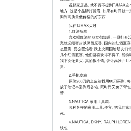
说起家居品, 就不得不提到TJMAX这
地方. 这是个品牌打折店, 如果有时间就一
淘到高质量低价格的好东西.
我在TJMAX买过
1.红酒瓶塞
喜欢喝红酒的朋友都知道, 一旦打开
完就必须密封以保留原香. 国内的红酒瓶塞
么巨贵, 要么巨难看.我上次回国给朋友们
几个红酒瓶塞, 他们都喜欢得不得了, 纷纷
我下次还要买. 真的很不错, 设计高雅并且
贵.
2.手拖皮箱
原价260刀的全皮箱我用80刀买到, 每
放了笔记本丢到后备箱, 既时尚又免了背包
苦.
3.NAUTICA 家用工具箱.
各种各样的家用工具,便宜, 把我们家
死.
4.NAUTICA, DKNY, RAUPH LOREN
钱包.