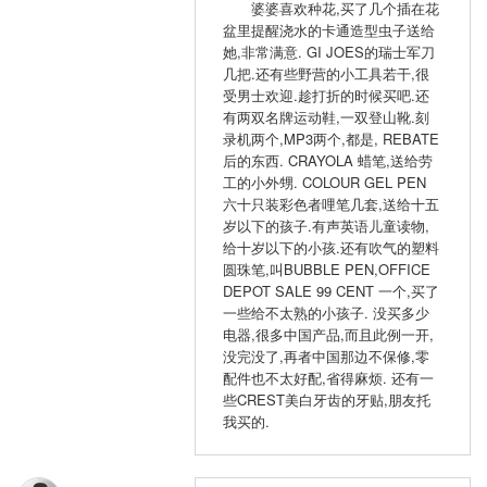
婆婆喜欢种花,买了几个插在花
盆里提醒浇水的卡通造型虫子送给
她,非常满意. GI JOES的瑞士军刀
几把.还有些野营的小工具若干,很
受男士欢迎.趁打折的时候买吧.还
有两双名牌运动鞋,一双登山靴.刻
录机两个,MP3两个,都是, REBATE
后的东西. CRAYOLA 蜡笔,送给劳
工的小外甥. COLOUR GEL PEN
六十只装彩色者哩笔几套,送给十五
岁以下的孩子.有声英语儿童读物,
给十岁以下的小孩.还有吹气的塑料
圆珠笔,叫BUBBLE PEN,OFFICE
DEPOT SALE 99 CENT 一个,买了
一些给不太熟的小孩子. 没买多少
电器,很多中国产品,而且此例一开,
没完没了,再者中国那边不保修,零
配件也不太好配,省得麻烦. 还有一
些CREST美白牙齿的牙贴,朋友托
我买的.