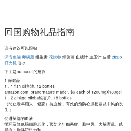
回国购物礼品指南
谁有建议可以跟贴
深海鱼油
卵磷脂
维生素
花旗参
螺旋藻 血糖计 血压计 皮带
zippo
打火机
香水
下面是nemocell的建议
1 保健品
1．1 fish oil鱼油, 12 bottles
amazon.com, brand"nature made", $6 each of 1200mgX180gel
1．2 ginkgo biloba银杏片, 18 bottles
（防止老年痴呆，健忘）抗血栓，有效的预防心肌梗塞及中风的发
生；
促进脑部的血液
循环及降低脑细胞老化，预防老年痴呆症、脑中风、大脑紊乱、眩
晕症；增强记忆力和