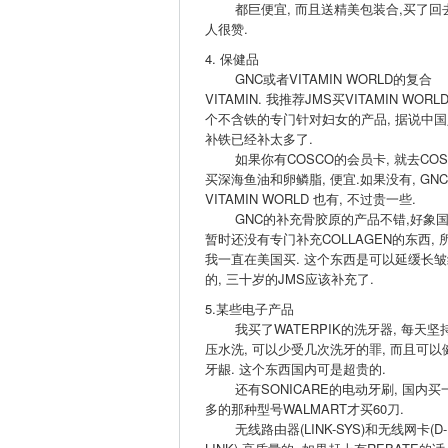
都巨便宜, 而且送精美包装合,买了回
人很赞.
4. 保健品
GNC或者VITAMIN WORLD的复合
VITAMIN. 我推荐JMS买VITAMIN WORL
个不含铁的专门针对妇女的产品, 据说中国
补铁已经补太多了.
如果你有COSCO的会员卡, 就去COS
买深海鱼油和卵鳞脂, 便宜.如果没有, GNC
VITAMIN WORLD 也有, 不过贵一些.
GNC的补充骨胶原的产品不错,好象
暂时还没有专门补充COLLAGEN的东西, 
我一直在美国买. 这个东西是可以延缓长皱
的, 三十岁的JMS应该补充了.
5.某些电子产品
我买了WATERPIK的洗牙器, 每天坚
压水洗, 可以少受几次洗牙的罪, 而且可以
牙龈. 这个东西国内可是超贵的.
还有SONICARE的电动牙刷, 国内买
多的那种型号WALMART才买60刀.
无线路由器(LINK-SYS)和无线网卡(D-