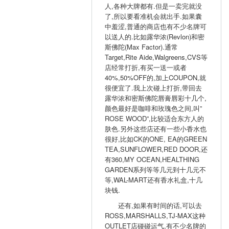
人,各种大牌都有.但是一卖完就没
了,所以要看准机会就出手.如果囊
中羞涩,普通的商店也有不少名牌可
以送人的.比如露华浓(Revlon)和密
斯佛陀(Max Factor).通常
Target,Rite Aide,Walgreens,CVS等
店经常打折,有买一送一或者
40%,50%OFF的,加上COUPON,就
很便宜了.我上次碰上打折,带回去
露华浓和密斯佛陀唇膏唇彩十几个,
颜色最好是咖啡和玫瑰色之间,叫”
ROSE WOOD”,比较适合东方人的
肤色.另外这些店还有一些小香水也
很好,比如CK的ONE, EA的GREEN
TEA,SUNFLOWER,RED DOOR,还
有360,MY OCEAN,HEALTHING
GARDEN系列等等几元到十几元不
等,WAL-MART还有香水礼盒,十几
块钱.
还有,如果有时间的话,可以去
ROSS,MARSHALLS,TJ-MAX这种
OUTLET店碰碰运气,有不少名牌的