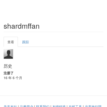
shardmffan
Primary
查看
(active
跟踪
tabs
tab)
历史
注册了
16 年 6 个月
关于本站
|
注册用户
|
联系我们
|
友情链接
|
在线工具
|
北美旅行团