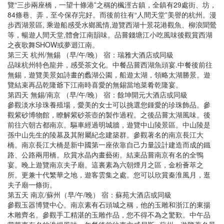
覽“三步兩座橋，一望十條港”之稱的楓涇古鎮，全鎮有29處街、坊，
84條巷、弄，至今保存完好。而後前往有“人間天堂”美譽的杭州。漫
步西湖景區, 乘遊船感受水鄉風情,遊覽西湖十景花港觀魚、柳浪聞鶯
等，暢遊人間天堂,體會江南韻味。品嘗錢塘江小吃風味後觀賞西湖
之夜歌舞SHOW或夢迴江南。
第三天 杭州/無錫 （早/午/晚） 宿：瑞雅大酒店或同級
品味杭州特色龍井，感受茶文化。中餐品嘗西湖魚頭宴.中餐後前往
無錫，遊覽美景如詩畫的蠡湖公園，船遊太湖，領略太湖勝景。遊
覽結束再品乾隆爺下江南時喜愛的無錫當地菜肴乾隆宴。
第四天 無錫/南京 （早/午/晚） 宿：餘坤開元大酒店或同級
參觀淡水珍珠養殖場，愛美的女士可以挑選您鍾愛的珍珠飾品。參
觀紫砂博物館，瞭解紫砂茶壺的製作過程。之後品嘗太湖風味。後
前往六朝古都南京。驅車經過明城牆，遊覽中山陵景區。中山陵是
孫中山先生的陵墓及其附屬紀念建築群。參觀著名的南京長江大
橋。南京長江大橋是新中國第一座依靠自己力量設計建造而成的鐵
路、公路兩用橋。欣賞水晶內畫藝術。結束品嘗南京有名的全鴨
宴。晚上遊覽南京夫子廟。這裏素為六朝煙月之區，金粉薈萃之
所。更兼十代繁華之地，遊客雲集之處。您可以欣賞秦淮風月，逛
夫子廟一條街。
第五天 南京/蘇州（早/午/晚） 宿：蘇苑大酒店或同級
參觀玉器博覽中心。南京素有石頭城之稱，他的玉雕和浙江的東揚
木雕齊名。參觀手工精湛的玉雕作品，您不得不為之驚歎。中午品