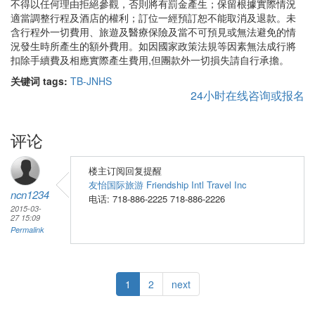
不得以任何理由拒絕參觀，否則將有罰金產生；保留根據實際情況
適當調整行程及酒店的權利；訂位一經預訂恕不能取消及退款。未
含行程外一切費用、旅遊及醫療保險及當不可預見或無法避免的情
況發生時所產生的額外費用。如因國家政策法規等因素無法成行將
扣除手續費及相應實際產生費用,但團款外一切損失請自行承擔。
关键词 tags:
TB-JNHS
24小时在线咨询或报名
评论
楼主订阅回复提醒
友怡国际旅游 Friendship Intl Travel Inc
ncn1234
电话: 718-886-2225 718-886-2226
2015-03-
27 15:09
Permalink
1
2
next