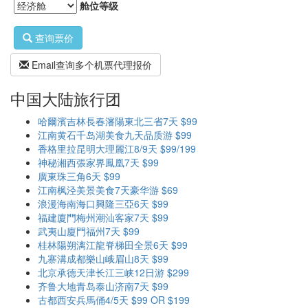
舱位等级
查询票价
Email查询多个机票代理报价
中国大陆旅行团
哈爾濱吉林長春瀋陽東北三省7天 $99
江南黄石千岛湖美食九天品质游 $99
香格里拉昆明大理麗江8/9天 $99/199
神秘湘西張家界鳳凰7天 $99
廣東珠三角6天 $99
江南枫泾美景美食7天豪华游 $69
浪漫海南海口興隆三亞6天 $99
福建廈門梅州潮汕客家7天 $99
武夷山廈門福州7天 $99
桂林陽朔漓江龍脊梯田全景6天 $99
九寨溝成都樂山峨眉山8天 $99
北京承德天津长江三峡12日游 $299
齐鲁大地青岛泰山济南7天 $99
古都西安兵馬俑4/5天 $99 OR $199