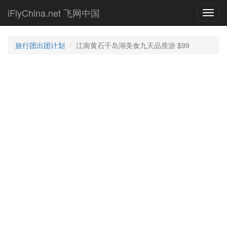
Skip
iFlyChina.net 飞网中国
Toggl
to
navig
main
content
旅行团出团计划
江南黄石千岛湖美食九天品质游 $99