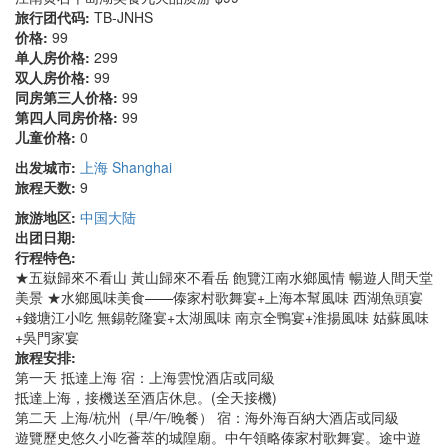
旅行团代码:
TB-JNHS
价格:
99
单人房价格:
299
双人房价格:
99
同房第三人价格:
99
第四人同房价格:
99
儿童价格:
0
出发城市:
上海 Shanghai
旅程天数:
9
旅游地区:
中国大陆
出团日期:
行程特色:
★五嶽歸來不看山 黃山歸來不看岳 飽覽江南水鄉風情 暢遊人間天堂
美景 ★水鄉風味美食——傣家村歌舞宴+上海本幫風味 西湖魚頭宴
+錢塘江小吃 無錫乾隆宴+太湖風味 南京全鴨宴+淮揚風味 姑蘇風味
+吳門家宴
旅程安排:
第一天 抵達上海 宿：上海雲悅酒店或同級
抵達上海，接機送至酒店休息。(全天接機)
第二天 上海/杭州（早/午/晚餐） 宿：海外海百納大酒店或同級
遊覽歷史悠久小吃薈萃的城隍廟。中午領略傣家村歌舞宴。途中遊