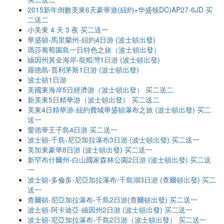
2015新年倒數美東6天豪華遊(紐約+华盛顿DC)AP27-6JD 买
二送二
小美東 4 天 3 夜 买二送一
華盛頓-馬里蘭州-紐約4日游 (波士頓出發)
瑪莎葡萄園島一日特色之旅（波士頓出發）
緬因州黃金海岸-龍蝦灣1日游 (波士頓出發)
羅德島-普利茅斯1日游 (波士頓出發)
波士頓1日游
美國東海岸5日經濟游（波士頓出發） 买二送二
新美東5日精華游（波士頓出發） 买二送二
美東4日精華游-紐約費城華盛頓瀑布之旅 (波士頓出發) 买二
送一
愛德華王子島4日游 买二送一
波士頓-千島-尼亞加拉瀑布3日游 (波士頓出發) 买二送一
美加東豪華8日游 (波士頓出發) 买二送一
新罕布什爾州-白山國家森林公園2日游 (波士頓出發) 买二送
一
波士頓-多倫多-尼亞加拉瀑布-千島湖3日游 (查爾頓出發) 买二
送一
查爾頓-尼亞加拉瀑布-千島2日游(查爾頓出發) 买二送一
波士頓-阿卡迪亞-緬因州2日游 (波士頓出發) 买二送一
波士頓-尼亞加拉瀑布-千島2日游（波士頓出發） 买二送一