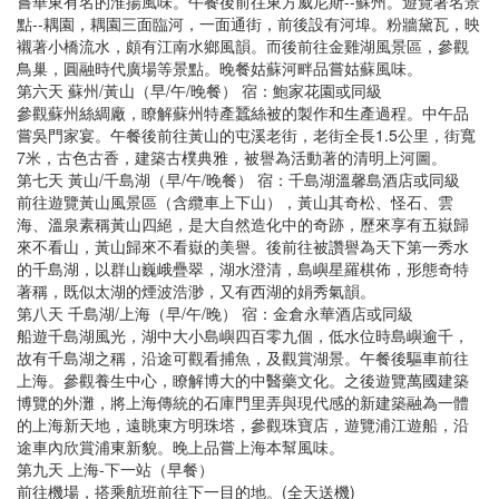
嘗華東有名的淮揚風味。午餐後前往東方威尼斯--蘇州。遊覽著名景
點--耦園，耦園三面臨河，一面通街，前後設有河埠。粉牆黛瓦，映
襯著小橋流水，頗有江南水鄉風韻。而後前往金雞湖風景區，參觀
鳥巢，圓融時代廣場等景點。晚餐姑蘇河畔品嘗姑蘇風味。
第六天 蘇州/黃山（早/午/晚餐） 宿：鮑家花園或同級
參觀蘇州絲綢廠，瞭解蘇州特產蠶絲被的製作和生產過程。中午品
嘗吳門家宴。午餐後前往黃山的屯溪老街，老街全長1.5公里，街寬
7米，古色古香，建築古樸典雅，被譽為活動著的清明上河圖。
第七天 黃山/千島湖（早/午/晚餐） 宿：千島湖溫馨島酒店或同級
前往遊覽黃山風景區（含纜車上下山），黃山其奇松、怪石、雲
海、溫泉素稱黃山四絕，是大自然造化中的奇跡，歷來享有五嶽歸
來不看山，黃山歸來不看嶽的美譽。後前往被讚譽為天下第一秀水
的千島湖，以群山巍峨疊翠，湖水澄清，島嶼星羅棋佈，形態奇特
著稱，既似太湖的煙波浩渺，又有西湖的娟秀氣韻。
第八天 千島湖/上海（早/午/晚） 宿：金倉永華酒店或同級
船遊千島湖風光，湖中大小島嶼四百零九個，低水位時島嶼逾千，
故有千島湖之稱，沿途可觀看捕魚，及觀賞湖景。午餐後驅車前往
上海。參觀養生中心，瞭解博大的中醫藥文化。之後遊覽萬國建築
博覽的外灘，將上海傳統的石庫門里弄與現代感的新建築融為一體
的上海新天地，遠眺東方明珠塔，參觀珠寶店，遊覽浦江遊船，沿
途車內欣賞浦東新貌。晚上品嘗上海本幫風味。
第九天 上海-下一站（早餐）
前往機場，搭乘航班前往下一目的地。(全天送機)