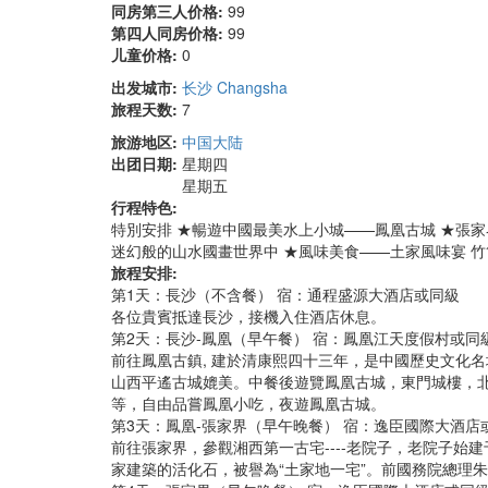
同房第三人价格:
99
第四人同房价格:
99
儿童价格:
0
出发城市:
长沙 Changsha
旅程天数:
7
旅游地区:
中国大陆
出团日期:
星期四
星期五
行程特色:
特別安排 ★暢遊中國最美水上小城——鳳凰古城 ★張
迷幻般的山水國畫世界中 ★風味美食——土家風味宴 竹
旅程安排:
第1天：長沙（不含餐） 宿：通程盛源大酒店或同級
各位貴賓抵達長沙，接機入住酒店休息。
第2天：長沙-鳳凰（早午餐） 宿：鳳凰江天度假村或同
前往鳳凰古鎮, 建於清康熙四十三年，是中國歷史文化
山西平遙古城媲美。中餐後遊覽鳳凰古城，東門城樓，
等，自由品嘗鳳凰小吃，夜遊鳳凰古城。
第3天：鳳凰-張家界（早午晚餐） 宿：逸臣國際大酒店
前往張家界，參觀湘西第一古宅----老院子，老院子
家建築的活化石，被譽為“土家地一宅”。前國務院總理朱