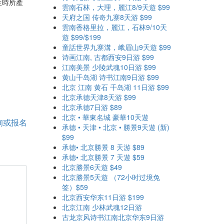
生時所產
雲南石林，大理，麗江8/9天遊 $99
天府之国 传奇九寨8天游 $99
雲南香格里拉，麗江，石林9/10天
遊 $99/$199
童話世界九寨溝，峨眉山9天遊 $99
诗画江南, 古都西安9日游 $99
江南美景 少陵武魂10日游 $99
黄山千岛湖 诗书江南9日游 $99
北京 江南 黄石 千岛湖 11日游 $99
北京承德天津8天游 $99
北京承德7日游 $89
北京 • 華東名城 豪華10天遊
询或报名
承德 • 天津 • 北京 • 勝景9天遊 (新)
$99
承德• 北京勝景 8 天游 $89
承德• 北京勝景 7 天遊 $59
北京勝景6天遊 $49
北京勝景5天遊 （72小时过境免
签）$59
北京西安华东11日游 $199
北京江南 少林武魂12日游
古龙京风诗书江南北京华东9日游