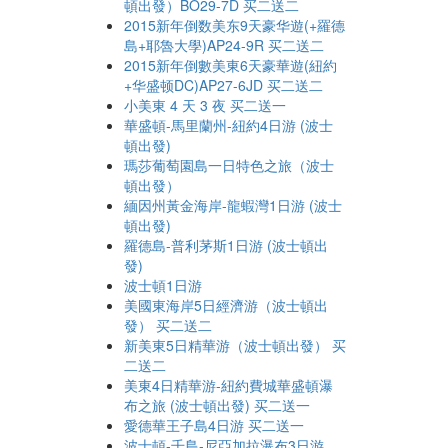
頓出發）BO29-7D 买二送二
2015新年倒数美东9天豪华遊(+羅德
島+耶魯大學)AP24-9R 买二送二
2015新年倒數美東6天豪華遊(紐約
+华盛顿DC)AP27-6JD 买二送二
小美東 4 天 3 夜 买二送一
華盛頓-馬里蘭州-紐約4日游 (波士
頓出發)
瑪莎葡萄園島一日特色之旅（波士
頓出發）
緬因州黃金海岸-龍蝦灣1日游 (波士
頓出發)
羅德島-普利茅斯1日游 (波士頓出
發)
波士頓1日游
美國東海岸5日經濟游（波士頓出
發） 买二送二
新美東5日精華游（波士頓出發） 买
二送二
美東4日精華游-紐約費城華盛頓瀑
布之旅 (波士頓出發) 买二送一
愛德華王子島4日游 买二送一
波士頓-千島-尼亞加拉瀑布3日游