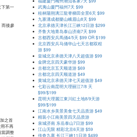
福建廈門梅州潮汕客家7天 $99
天下第一
武夷山廈門福州7天 $99
桂林陽朔漓江龍脊梯田全景6天 $99
九寨溝成都樂山峨眉山8天 $99
，而後參
北京承德天津长江三峡12日游 $299
齐鲁大地青岛泰山济南7天 $99
古都西安兵馬俑4/5天 $99 OR $199
北京西安兵马俑华山七天古都双程
游 $99
皇城北京承德天津八天超值游 $99
金牌北京四天豪华游 $99
古都北京五天顺道游 $69
古都北京四天顺道游 $49
黄城北京承德天津七天超值游 $49
七彩云南昆明大理丽江7/8 天
$99/$199
昆明大理麗江東川紅土地8/9天游
$99/$199
江南水乡美景美食七天品质游 $49
精装小江南美景四天品质游
參加之首
泉城济南 东岳泰山7日游 $99
費用不再
江山无限 精彩北京6天游 $59
適當調整
传奇九寨 长江三峡11日游 $499