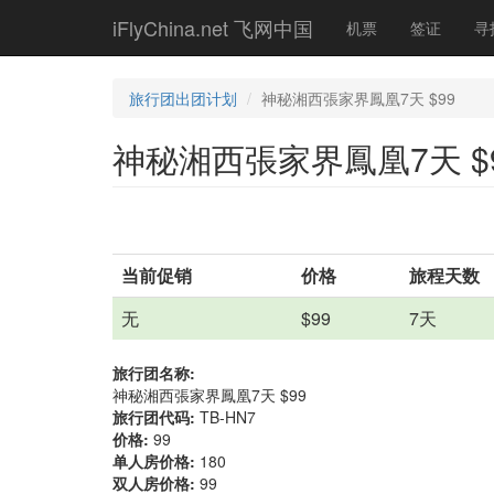
Skip
iFlyChina.net 飞网中国
机票
签证
寻
to
main
content
旅行团出团计划
神秘湘西張家界鳳凰7天 $99
神秘湘西張家界鳳凰7天 $
当前促销
价格
旅程天数
无
$99
7天
旅行团名称:
神秘湘西張家界鳳凰7天 $99
旅行团代码:
TB-HN7
价格:
99
单人房价格:
180
双人房价格:
99