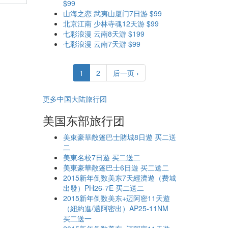
$99
山海之恋 武夷山厦门7日游 $99
北京江南 少林寺魂12天游 $99
七彩浪漫 云南8天游 $199
七彩浪漫 云南7天游 $99
1
2
后一页 ›
更多中国大陆旅行团
美国东部旅行团
美東豪華敞篷巴士賭城8日遊 买二送
二
美東名校7日遊 买二送二
美東豪華敞篷巴士6日遊 买二送二
2015新年倒数美东7天經濟遊（费城
出發）PH26-7E 买二送二
2015新年倒数美东+迈阿密11天遊
（紐約進/邁阿密出）AP25-11NM
买二送一