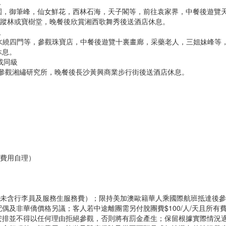
級
園，御筆峰，仙女鮮花，西林石海，天子閣等，前往袁家界，中餐後遊覽
仙蹤林或寶樹堂，晚餐後欣賞湘西歌舞秀後送酒店休息。
級
，水繞四門等，參觀珠寶店，中餐後遊覽十裏畫廊，采藥老人，三姐妹峰等
休息。
或同級
長沙參觀湘繡研究所，晚餐後長沙黃興商業步行街後送酒店休息。
，費用自理）
費未含行李員及服務生服務費）；限持美加澳歐籍華人乘國際航班抵達後
及非華僑價格另議；客人若中途離團需另付脫團費$100/人/天且所有
安排並不得以任何理由拒絕參觀，否則將有罰金產生；保留根據實際情況