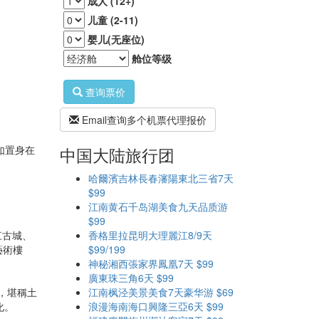
成人 (12+)
儿童 (2-11)
婴儿(无座位)
舱位等级
查询票价
Email查询多个机票代理报价
如置身在
中国大陆旅行团
哈爾濱吉林長春瀋陽東北三省7天
$99
江南黄石千岛湖美食九天品质游
$99
江古城、
香格里拉昆明大理麗江8/9天
藝術樓
$99/199
神秘湘西張家界鳳凰7天 $99
廣東珠三角6天 $99
，堪稱土
江南枫泾美景美食7天豪华游 $69
化。
浪漫海南海口興隆三亞6天 $99