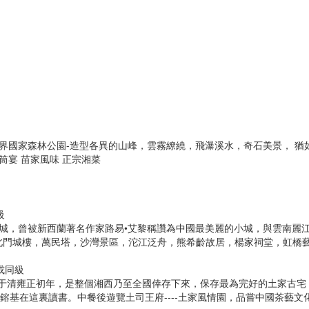
家界國家森林公園-造型各異的山峰，雲霧繚繞，飛瀑溪水，奇石美景， 猶
筒宴 苗家風味 正宗湘菜
級
名城，曾被新西蘭著名作家路易•艾黎稱讚為中國最美麗的小城，與雲南麗
北門城樓，萬民塔，沙灣景區，沱江泛舟，熊希齡故居，楊家祠堂，虹橋
或同級
始建于清雍正初年，是整個湘西乃至全國倖存下來，保存最為完好的土家古宅
鎔基在這裏讀書。中餐後遊覽土司王府----土家風情園，品嘗中國茶藝文