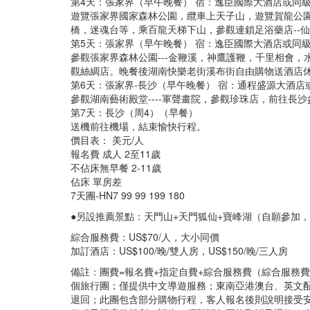
第4天：張家界（早午晚餐） 宿：逸臣國際大酒店或同
遊覽張家界國家森林公園，纜車上天子山，遊覽賀龍公
橋，迷魂台等，乘百龍天梯下山，參觀連鎖足浴藥店--
第5天：張家界（早午晚餐） 宿：逸臣國際大酒店或同
參觀張家界森林公園---金鞭溪，神鷹護鞭，千里相會
觀絲綢店。晚餐後湖南快樂老街溪布街自由購物送酒店
第6天：張家界-長沙（早午晚餐） 宿：通程盛源大酒店
參觀湖南藝術殿堂----軍聲畫院，參觀珍珠店，前往
第7天：長沙（周4）（早餐）
送機前往機場，結束愉快行程。
價目表： 美元/人
報名費 成人 2至11歲
不佔床無早餐 2-11歲
佔床 單房差
7天團-HN7 99 99 199 180
●另設推薦景點：天門山+天門狐仙+寶峰湖（自願參加
綜合服務費：US$70/人，大小同價
加訂酒店：US$100/晚/雙人房，US$150/晚/三人房
備註：團費=報名費+指定自費+綜合服務費（綜合服務
個旅行團；僅提供中文導遊服務；東南亞港澳台、英文配偶
退回；此團包含部分購物行程，客人報名後則說明接受