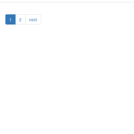
1
2
next