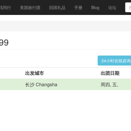
找同行
美国旅行团
回国礼品
手册
Blog
论坛
99
24小时在线咨
出发城市
出团日期
长沙 Changsha
周四, 五,