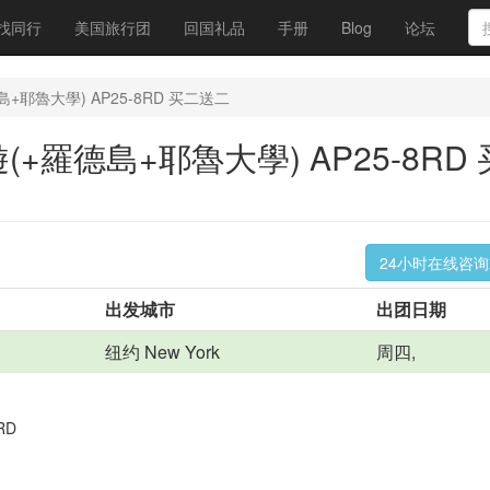
找同行
美国旅行团
回国礼品
手册
Blog
论坛
+耶魯大學) AP25-8RD 买二送二
+羅德島+耶魯大學) AP25-8RD
24小时在线咨
出发城市
出团日期
纽约 New York
周四,
RD