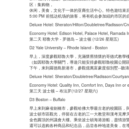
区：集购物，
休闲，美食，文化于一体的亚裔生活中心。特色遊结束
5:00 PM 前抵达机场的旅客，将有机会参加紐約市区的自
Deluxe Hotel: Sheraton/Hilton/Doubletree/Radisson/Cr
Economy Hotel: Edison Hotel, Palace Hotel, Ramada In
第二天 耶鲁大学 - 罗德岛 – 波士顿 (12/26 星期五)
D2 Yale University – Rhode Island - Boston
早上，深度參觀耶魯大學，充滿懷舊情懷的哥德式教學
（如因耶魯大學關門，導遊只能安排參觀耶魯校園公開
下午，来到羅德島新港市，參觀億萬富豪度假別墅--聽
Deluxe Hotel: Sheraton/Doubletree/Radisson/Courtyar
Economy Hotel: Quality Inn, Comfort Inn, Days Inn or 
第三天 波士顿 – 布法罗(12/27 星期六)
D3 Boston – Buffalo
早上来到麻省劍橋市，參觀哈佛大學最古老的校園區，
波士頓市區觀光，停留在古老的三一大教堂和漢考克摩
金色圓頂的州議會大樓。乘坐波士頓海港游船，盡情游
還可以选购各种商品和纪念品，品尝各种地道美食，在