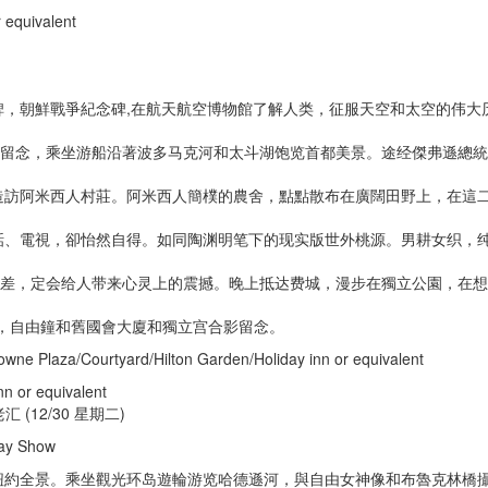
 equivalent
，朝鮮戰爭紀念碑,在航天航空博物館了解人类，征服天空和太空的伟大
影留念，乘坐游船沿著波多马克河和太斗湖饱览首都美景。途经傑弗遜總
造訪阿米西人村莊。阿米西人簡樸的農舍，點點散布在廣闊田野上，在這
話、電視，卻怡然自得。如同陶渊明笔下的现实版世外桃源。男耕女织，
反差，定会给人带来心灵上的震撼。晚上抵达费城，漫步在獨立公園，在
，自由鐘和舊國會大廈和獨立宫合影留念。
owne Plaza/Courtyard/Hilton Garden/Holiday inn or equivalent
n or equivalent
 (12/30 星期二)
way Show
紐約全景。乘坐觀光环岛遊輪游览哈德遜河，與自由女神像和布魯克林橋