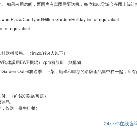
。 如果占用房间，而同房有离团需要送机，每位$20,导游会在团上统计
owne Plaza/Courtyard/Hilton Garden/Holiday inn or equivalent
n or equivalent
排送機服務。（$120/程,4人以下）
或EWR,建議用EWR機場）7pm前航班，無購物。
y Garden Outlet將過季，下架，斷碼和庫存的名牌產品集中在一起，所
。（約$20美金/每房）
保健品。
客，仅送一份牛排餐）
24小时在线咨