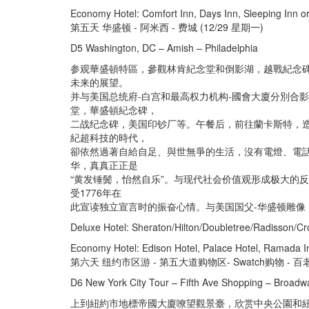
Economy Hotel: Comfort Inn, Days Inn, Sleeping Inn or
第五天 华盛顿 - 阿米西 - 费城 (12/29 星期一)
D5 Washington, DC – Amish – Philadelphia
参观華盛頓特區，參觀林肯紀念堂和倒影湖，越戰紀念碑
未来的展望。
并与美国总统府-白宫和最高权力机构-國會大廈分別合
堂，華盛頓紀念碑，
二战纪念碑，美国印钞厂等。午餐后，前往蘭卡斯特，
紀超科技的時代，
卻依然過著自給自足、與世無爭的生活，沒有電燈、電
华，真真正正是
“黄发锤鬓，怡然自乐”。与现代社会价值观形成极大的
受1776年在
此宣读独立宣言时的振奋心情。与美国国父-华盛顿雕像
Deluxe Hotel: Sheraton/Hilton/Doubletree/Radisson/Cr
Economy Hotel: Edison Hotel, Palace Hotel, Ramada In
第六天 纽约市区游 - 第五大道购物区- Swatch购物 - 百老汇
D6 New York City Tour – Fifth Ave Shopping – Broad
上到紐約市地標帝國大廈嘹望觀景臺，欣赏中央公園和