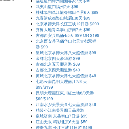
福建廈門梅州潮汕客家7天 $99
武夷山廈門福州7天 $99
。
桂林陽朔漓江龍脊梯田全景6天 $99
九寨溝成都樂山峨眉山8天 $99
北京承德天津长江三峡12日游 $299
齐鲁大地青岛泰山济南7天 $99
古都西安兵馬俑4/5天 $99 OR $199
北京西安兵马俑华山七天古都双程
游 $99
皇城北京承德天津八天超值游 $99
金牌北京四天豪华游 $99
古都北京五天顺道游 $69
古都北京四天顺道游 $49
黄城北京承德天津七天超值游 $49
七彩云南昆明大理丽江7/8 天
$99/$199
昆明大理麗江東川紅土地8/9天游
$99/$199
江南水乡美景美食七天品质游 $49
精装小江南美景四天品质游
，
泉城济南 东岳泰山7日游 $99
江山无限 精彩北京6天游 $59
传奇九寨 长江三峡11日游 $499