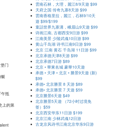
雲南石林，大理，麗江8/9天遊 $99
天府之国 传奇九寨8天游 $99
雲南香格里拉，麗江，石林9/10天
遊 $99/$199
童話世界九寨溝，峨眉山9天遊 $99
诗画江南, 古都西安9日游 $99
江南美景 少陵武魂10日游 $99
黄山千岛湖 诗书江南9日游 $99
北京 江南 黄石 千岛湖 11日游 $99
北京承德天津8天游 $99
北京承德7日游 $89
古堡门
北京 • 華東名城 豪華10天遊
承德 • 天津 • 北京 • 勝景9天遊 (新)
游艇
$99
承德• 北京勝景 8 天游 $89
承德• 北京勝景 7 天遊 $59
下午抵
北京勝景6天遊 $49
北京勝景5天遊 （72小时过境免
史上的第
签）$59
北京西安华东11日游 $199
北京江南 少林武魂12日游
古龙京风诗书江南北京华东9日游
alent