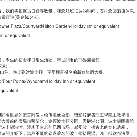
后，我们将根据当日遊客数量，和您航班抵达的时间，安排您回酒店休息
费夜遊(美金$25/人)。
owne Plaza/Courtyard/Hilton Garden/Holiday inn or equivalent
n or equivalent
樓，學生的宿舍和日常生活區，舉世聞名的耶魯圖書館。
區域）。
濤山莊。晚上到达波士顿，享受極富盛名的新鮮龍蝦大餐。
d/Four Points/Wyndham/Holiday Inn or equivalent
equivalent
與聞名世界的謊言雕像－哈佛雕像合影。留影於麻省理工學院主教學樓。
天大樓前的廣場拍照留念，途徑波士頓公園、天鵝湖公園、波士頓圖書館
覽波士頓港灣。漫步于古老的昆西市场，感受波士頓古老的文化遺產，
導遊的介紹下，當然不能夠錯過著名的波士頓蛤蜊湯。晚上抵达布法罗，