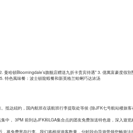
 曼哈頓Bloomingdale’s旗舰店赠送九折卡贵宾待遇* 3. 億萬富豪度假別
 5. 特色風味餐：波士頓龍蝦餐和新英格兰蛤蜊巧达浓汤
。抵达紐約，国内航班在该航班行李提取处等侯 (除JFK七号航站楼旅客
中， 3PM 前到达JFK和LGA集合点的团友免费加送特色遊，深入遊览
后，将免费寄存行李。我们将根据遊客数量，分时段由导遊带领您畅遊法