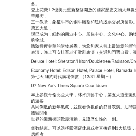
念。
登上花費1.2億美元重新整修開放的國家歷史文物大無
華爾街，
三一教堂，象征牛市的铜牛雕塑和纽约股票交易所留影
第五大道，
现已成为，紐約的商业中心、居住中心、文化中心、购物中心和
购物城。
體驗極度奢華的購物感覺，为您和家人带上最满意的新
表演，晚上可安排百老汇歌剧表演（交通和門票自費，導
Deluxe Hotel: Sheraton/Hilton/Doubletree/Radisson/Cr
Economy Hotel: Edison Hotel, Palace Hotel, Ramada In
第七天 紐約時代廣場倒數 （12/31 星期三）
D7 New York Times Square Countdown
早上參觀哥倫比亞大學，林肯演藝中心，第五大道聖誕
的遊客
共同倒數的新年氣氛，並觀看倒數前的節目表演。屆時
體驗聞名
世界的迎新街頭歡慶活動，見證歷史性的一刻。
倒数结束。可以选择回酒店休息或者直接送到3大机场，乘搭20
房间者