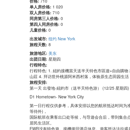
价格:
710
单人房价格:
1 020
双人房价格:
710
同房第三人价格:
0
第四人同房价格:
0
儿童价格:
0
出发城市:
纽约 New York
旅程天数:
8
旅游地区:
美东
出团日期:
星期四
行程特色:
行程特色: 1. 紐約接機當天送半天特色市區遊+自由購物 2.
山莊 4. 拜访世外桃源阿米西村落，体验原生态田园生活
旅程安排:
第一天 出發地-紐約市（送半天特色游） (12/25 星期四)
D1 Hometown- New York City
第一日行程仅供参考，具体安排以您的航班抵达时间为准
等待外)，
国际航班在乘客出口处等候，与导遊会合后，带到集合点集
居民生活区。
EWR没有特色遊。接機後回酒店休息。遊客抵达法拉盛