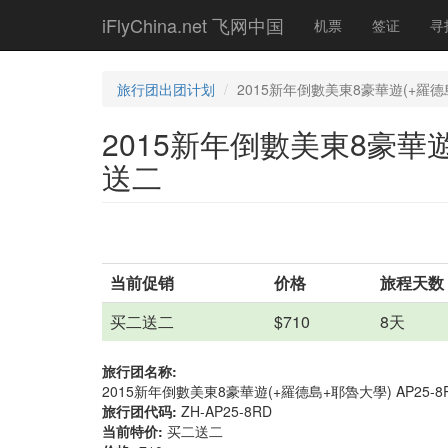
Skip
iFlyChina.net 飞网中国
机票
签证
寻
to
main
content
旅行团出团计划
2015新年倒數美東8豪華遊(+羅德島
2015新年倒數美東8豪華遊(
送二
当前促销
价格
旅程天数
买二送二
$710
8天
旅行团名称:
2015新年倒數美東8豪華遊(+羅德島+耶魯大學) AP25-8
旅行团代码:
ZH-AP25-8RD
当前特价:
买二送二