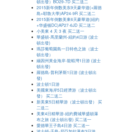
頓出發）BO29-7D 买二送二
2015新年倒数美东9天豪华遊(+羅德
島+耶魯大學)AP24-9R 买二送二
2015新年倒數美東6天豪華遊(紐約
+华盛顿DC)AP27-6JD 买二送二
小美東 4 天 3 夜 买二送一
華盛頓-馬里蘭州-紐約4日游 (波士
頓出發)
瑪莎葡萄園島一日特色之旅（波士
頓出發）
緬因州黃金海岸-龍蝦灣1日游 (波士
頓出發)
羅德島-普利茅斯1日游 (波士頓出
發)
波士頓1日游
美國東海岸5日經濟游（波士頓出
發） 买二送二
新美東5日精華游（波士頓出發） 买
二送二
美東4日精華游-紐約費城華盛頓瀑
布之旅 (波士頓出發) 买二送一
愛德華王子島4日游 买二送一
波士頓-千島-尼亞加拉瀑布3日游