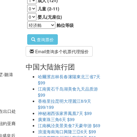
成人 (12+)
儿童 (2-11)
婴儿(无座位)
舱位等级
查询票价
Email查询多个机票代理报价
中国大陆旅行团
墅-聽濤
哈爾濱吉林長春瀋陽東北三省7天
$99
江南黄石千岛湖美食九天品质游
$99
香格里拉昆明大理麗江8/9天
$99/199
在出口处
神秘湘西張家界鳳凰7天 $99
廣東珠三角6天 $99
紐約亚裔
江南枫泾美景美食7天豪华游 $69
浪漫海南海口興隆三亞6天 $99
拉盛皇后