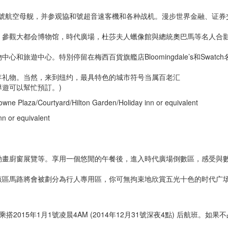
畏號航空母舰，并参观協和號超音速客機和各种战机。漫步世界金融、证券
。參觀大都会博物馆，時代廣場，杜莎夫人蠟像館與總統奧巴馬等名人合
旅遊中心。特別停留在梅西百貨旗艦店Bloomingdale’s和Swatch
年礼物。当然，来到纽约，最具特色的城市符号当属百老汇
遊可以幫忙預訂。)
owne Plaza/Courtyard/Hilton Garden/Holiday inn or equivalent
n or equivalent
動畫廚窗展覽等。享用一個悠閒的午餐後，進入時代廣場倒數區，感受與
該區馬路將會被劃分為行人專用區，你可無拘束地欣賞五光十色的时代广
15年1月1號凌晨4AM (2014年12月31號深夜4點) 后航班。如果