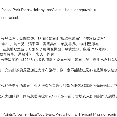
Plaza/ Park Plaza//Holiday Inn/Clarion Hotel or equivalent
 equivalent
未見瀑布，先聞其聲。尼加拉瀑布由“馬蹄形瀑布”、“美利堅瀑布”
形瀑布”。其水勢一瀉千里，雷霆萬鈞，氣勢非凡。“美利堅瀑布”
異。在您驚歎之餘，可別忘了用照像機留下珍貴鏡頭。觀看Imax電影，
的傳奇故事。逗留其间，客人可以选
自費深度游（$25/人）,参观澎湃的漩渦公園，瀑布古堡（費用已含$13
的、充满刺激的尼亚加拉大瀑布旅行，你一定不能错过尼加拉瓜瀑布快速
代代相传美丽的舞蹈，令人振奋的音乐，特殊的服装和真正的母语歌唱。
人大開眼界；同時您還將暸解到3000多年前，古埃及人如何製作人類歷
 Points/Crowne Plaza/Courtyard/Metro Points/ Tremont Plaza or equiv