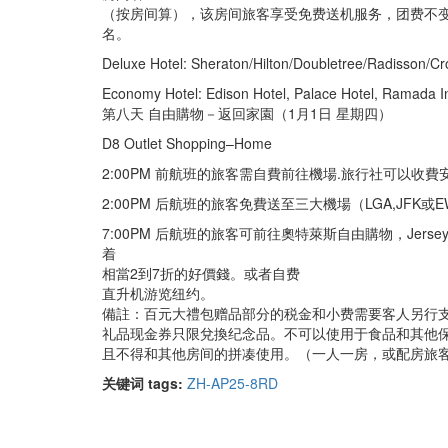
（按房间算），该房间旅客享受免费送机服务，团费不变
名。
Deluxe Hotel: Sheraton/Hilton/Doubletree/Radisson/Cr
Economy Hotel: Edison Hotel, Palace Hotel, Ramada In
第八天 自由購物－返回家園（1月1日 星期四）
D8 Outlet Shopping–Home
2:00PM 前航班的旅客需自費前往機場.旅行社可以收費安
2:00PM 后航班的旅客免費送至三大機場（LGA,JFK
7:00PM 后航班的旅客可前往奧特萊斯自由購物，Jerse
着
相當2到7折的好價錢。或者自费
直升机游览纽约。
備註：百元大禮包赠品部分的税金和小费需要客人另行支付
礼品现金券只限兌換纪念品。不可以使用于食品和其他
且不得和其他房间的拼凑使用。（一人一房，或配房旅
关键词 tags:
ZH-AP25-8RD