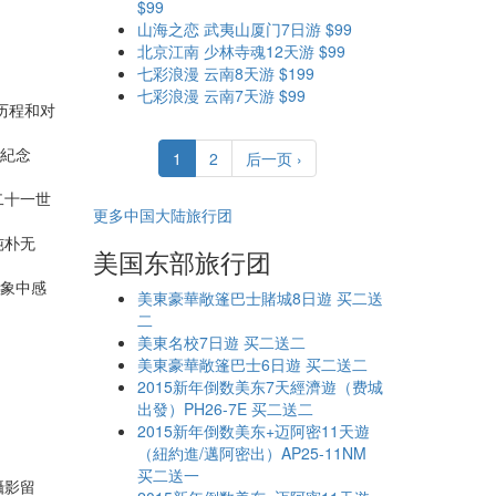
$99
山海之恋 武夷山厦门7日游 $99
北京江南 少林寺魂12天游 $99
七彩浪漫 云南8天游 $199
七彩浪漫 云南7天游 $99
历程和对
統紀念
1
2
后一页 ›
二十一世
更多中国大陆旅行团
纯朴无
美国东部旅行团
想象中感
美東豪華敞篷巴士賭城8日遊 买二送
二
美東名校7日遊 买二送二
美東豪華敞篷巴士6日遊 买二送二
2015新年倒数美东7天經濟遊（费城
出發）PH26-7E 买二送二
2015新年倒数美东+迈阿密11天遊
（紐約進/邁阿密出）AP25-11NM
买二送一
攝影留