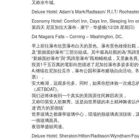
又称水牛城。
Deluxe Hotel: Adam’s Mark/Radisson/ R.I.T/ Rochester 
Economy Hotel: Comfort Inn, Days Inn, Sleeping Inn or
第四天 尼亚加拉大瀑布 - 康宁 - 华盛顿(12/28 星期日)
D4 Niagara Falls – Corning – Washington, DC.
早上前往瀑布欣赏瀑布白天的景色。瀑布景色雄偉壯觀，
及“新娘面紗瀑布”三部分組成。其中最為壯觀的為“馬蹄
“新娘面紗瀑布”與“馬蹄形瀑布”既相輔相成，又景象各
投資1千五百萬的電影向您描述了尼加拉瀑布多姿多彩
A.继续在尼加拉瓜市，瀑布公园和瀑布赌场自由活动。B.
票），
安大略湖，远观多伦多。同时，如果你想体验一次难忘
（JETBOAT)。
我们还将体验到一个真实的美国原住民舞蹈表演，
又称印第安人歌舞秀。这是由世界级的本土精神舞者以
達‘西方的景德镇’
世界玻璃之都康寧玻璃中心，現場的熱玻璃表演技術，讓
一個玻璃面具。
夜宿華盛頓周邊。
Deluxe Hotel: Sheraton/Hilton/Radisson/Wyndham/Four