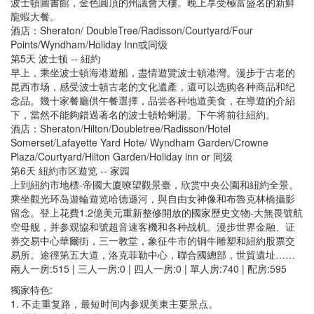
波士頓圖書館，金色圓頂的州議會大樓。晚上享受極富盛名的新鮮
龍蝦大餐。
酒店：Sheraton/ DoubleTree/Radisson/Courtyard/Four
Points/Wyndham/Holiday Inn或同级
第5天 波士顿 -- 紐約
早上，乘坐波士頓海港遊船，盡情遊覽波士頓港灣。漫步于古老的
昆西市场，感受波士頓古老的文化遺產，還可以选购各种商品和纪
念品。幾十家餐廳供午餐選擇，品尝各种地道美食，在導遊的介紹
下，當然不能夠錯過著名的波士頓蛤蜊湯。下午将前往紐約。
酒店：Sheraton/Hilton/Doubletree/Radisson/Hotel
Somerset/Lafayette Yard Hote/ Wyndham Garden/Crowne
Plaza/Courtyard/Hilton Garden/Holiday inn or 同级
第6天 紐約市区遊览 -- 家园
上到紐約市地標-帝國大廈嘹望觀景臺，欣赏中央公園和紐約全景。
乘坐觀光环岛遊輪遊览哈德遜河，與自由女神像和布魯克林橋攝影
留念。登上花費1.2億美元重新整修開放的國家歷史文物-大無畏號航
空母舰，并参观協和號超音速客機和各种战机。漫步世界金融、证
券交易中心華爾街，三一教堂，象征牛市的铜牛雕塑和紐約股票交
易所。途徑第五大道，洛克菲勒中心，聯合國總部，世貿遺址……
兩人一房:515 | 三人一房:0 | 四人一房:0 | 單人房:740 | 配房:595
獨家特色:
1. 不走重复路，最短时间内参观美東主要景点。