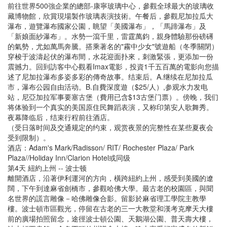
前往世界500強企業的總部-康寧玻璃中心，參觀全球最大的玻璃收
藏博物館，欣賞現場製作玻璃表演技術。午餐后，參觀尼加拉瓜大
瀑布，遊覽瀑布國家公園，眺望「美國瀑布」，「馬蹄瀑布」及
「新娘面紗瀑布」。水勢一瀉千里，雷霆萬鈞，親身體驗那份磅礡
的氣勢，尤如萬馬奔騰。搭乘著名的"霧中少女"號遊船（冬季關閉）
穿梭于波濤起伏的瀑布間，水花迎面扑來，刺激緊張，更添加一份
震撼力。回到訪客中心觀看Imax電影，投資1千五百萬的電影向您描
述了尼加拉瀑布多姿多彩的傳奇故事。结束后。A.继续在尼加拉瓜
市，瀑布公园自由活动。B.自費深度遊（$25/人）,参观水力发电
站，尼亞加拉军事要塞古堡（費用已含$13古堡门票）。傍晚，我们
将体验到一个真实的美国原住民舞蹈表演，又称印第安人歌舞秀。
夜幕降临后，结束行程前往酒店。
（受日落时间及交通规定的约束，观赏夜景的完整性在某些夏夜会
受到限制）。
酒店：Adam's Mark/Radisson/ RIT/ Rochester Plaza/ Park
Plaza//Holiday Inn/Clarion Hotel或同级
第4天 紐約上州 -- 波士顿
離開酒店，沿著伊利運河的方向，橫跨紐約上州，感受到美國的遼
闊，下午到達麻省劍橋市，參觀哈佛大學。最古老的校園區，與聞
名世界的謊言雕像－哈佛雕像合影。留影於麻省理工學院主教學
樓。波士頓市區觀光，停留在古老的三一大教堂和漢考克摩天大樓
前的廣場拍照留念，途徑波士頓公園、天鵝湖公園、普天壽大樓，