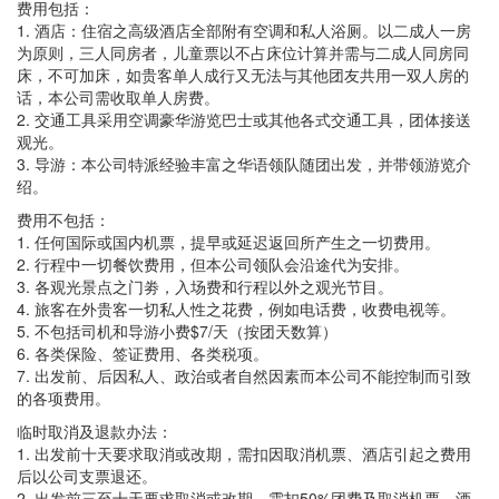
费用包括：
1. 酒店：住宿之高级酒店全部附有空调和私人浴厕。以二成人一房
为原则，三人同房者，儿童票以不占床位计算并需与二成人同房同
床，不可加床，如贵客单人成行又无法与其他团友共用一双人房的
话，本公司需收取单人房费。
2. 交通工具采用空调豪华游览巴士或其他各式交通工具，团体接送
观光。
3. 导游：本公司特派经验丰富之华语领队随团出发，并带领游览介
绍。
费用不包括：
1. 任何国际或国内机票，提早或延迟返回所产生之一切费用。
2. 行程中一切餐饮费用，但本公司领队会沿途代为安排。
3. 各观光景点之门劵，入场费和行程以外之观光节目。
4. 旅客在外贵客一切私人性之花费，例如电话费，收费电视等。
5. 不包括司机和导游小费$7/天（按团天数算）
6. 各类保险、签证费用、各类税项。
7. 出发前、后因私人、政治或者自然因素而本公司不能控制而引致
的各项费用。
临时取消及退款办法：
1. 出发前十天要求取消或改期，需扣因取消机票、酒店引起之费用
后以公司支票退还。
2. 出发前三至十天要求取消或改期，需扣50%团费及取消机票、酒