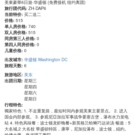
美東豪華6日遊-华盛顿 (免费接机 纽约离团)
旅行团代码:
ZH-DAP6
当前特价:
买二送二
价格:
515
单人房价格:
740
双人房价格:
515
同房第三人价格:
0
第四人同房价格:
0
儿童价格:
0
出发城市:
华盛顿 Washington DC
旅程天数:
6
旅游地区:
美东
出团日期:
星期三
星期四
星期六
星期日
行程特色:
獨家特色: 1. 不走重复路，最短时间内参观美東主要景点。 2. 进入
国会内部参观。 3. 参观尼亞加拉军事战争要塞古堡，瀑布水力发电
站 4. 特色风味餐：波士顿龙虾晚餐+新英格兰蛤蜊巧达浓汤 暢遊：5
大名城,2 大名校 華盛頓特區，康寧，尼加拉瀑布，波士顿，紐約。
哈佛大學，麻省理工學院