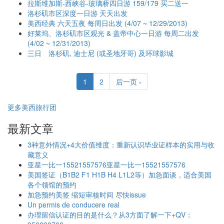
拉斯维加斯-西峡谷-玻璃桥四日游 159/179 买二送一
洛杉矶市区深度一日游 天天出发
美西经典 六天五夜 每周日出发 (4/07 ~ 12/29/2013)
好莱坞、洛杉矶市区观光 & 盖帝中心一日游 每周二出发
(4/02 ~ 12/31/2013)
三日 洛杉矶, 迪士尼 (或圣地牙哥) 及环球影城
1
2
后一页 ›
更多美西旅行团
最新文章
3种意外情况+4大价值维度：重新认识毕业证样本的实用与收
藏意义
亚星一比一15521557576亚星一比一15521557576
美国签证（B1B2 F1 H1B H4 L1L2等）加急面谈，适合美国
各个领馆的预约
加急预约美签 缩短审核时间 尽快issue
Un permis de conducere real
办理留信认证的目的是什么？从3方面了解一下+QV：