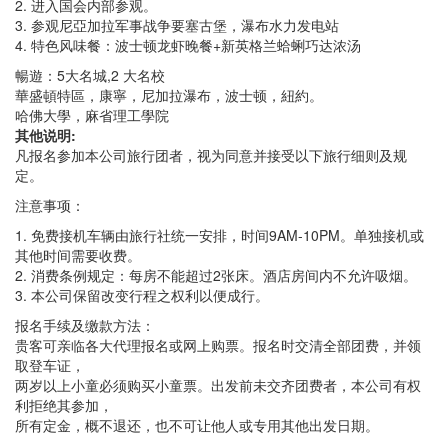
2. 进入国会内部参观。
3. 参观尼亞加拉军事战争要塞古堡，瀑布水力发电站
4. 特色风味餐：波士顿龙虾晚餐+新英格兰蛤蜊巧达浓汤
暢遊：5大名城,2 大名校
華盛頓特區，康寧，尼加拉瀑布，波士顿，紐約。
哈佛大學，麻省理工學院
其他说明:
凡报名参加本公司旅行团者，视为同意并接受以下旅行细则及规
定。
注意事项：
1. 免费接机车辆由旅行社统一安排，时间9AM-10PM。单独接机或
其他时间需要收费。
2. 消费条例规定：每房不能超过2张床。酒店房间内不允许吸烟。
3. 本公司保留改变行程之权利以便成行。
报名手续及缴款方法：
贵客可亲临各大代理报名或网上购票。报名时交清全部团费，并领
取登车证，
两岁以上小童必须购买小童票。出发前未交齐团费者，本公司有权
利拒绝其参加，
所有定金，概不退还，也不可让他人或专用其他出发日期。