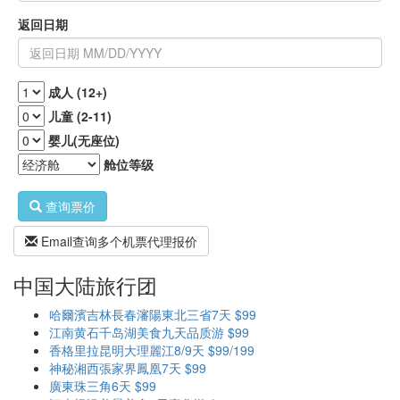
返回日期
成人 (12+)
儿童 (2-11)
婴儿(无座位)
舱位等级
查询票价
Email查询多个机票代理报价
中国大陆旅行团
哈爾濱吉林長春瀋陽東北三省7天 $99
江南黄石千岛湖美食九天品质游 $99
香格里拉昆明大理麗江8/9天 $99/199
神秘湘西張家界鳳凰7天 $99
廣東珠三角6天 $99