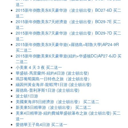
送二
2015新年倒数美东6天豪华游（波士頓出發）BO27-6D 买二
送二
2015新年倒数美东7天經濟遊（波士頓出發）BO29-7E 买二
送二
2015新年倒数美东7天豪华游（波士頓出發）BO29-7D 买二
送二
2015新年倒数美东9天豪华遊(+羅德島+耶魯大學)AP24-9R
买二送二
2015新年倒數美東6天豪華遊(紐約+华盛顿DC)AP27-6JD 买
二送二
小美東 4 天 3 夜 买二送一
華盛頓-馬里蘭州-紐約4日游 (波士頓出發)
瑪莎葡萄園島一日特色之旅（波士頓出發）
緬因州黃金海岸-龍蝦灣1日游 (波士頓出發)
羅德島-普利茅斯1日游 (波士頓出發)
波士頓1日游
美國東海岸5日經濟游（波士頓出發） 买二送二
新美東5日精華游（波士頓出發） 买二送二
美東4日精華游-紐約費城華盛頓瀑布之旅 (波士頓出發) 买二
送一
愛德華王子島4日游 买二送一