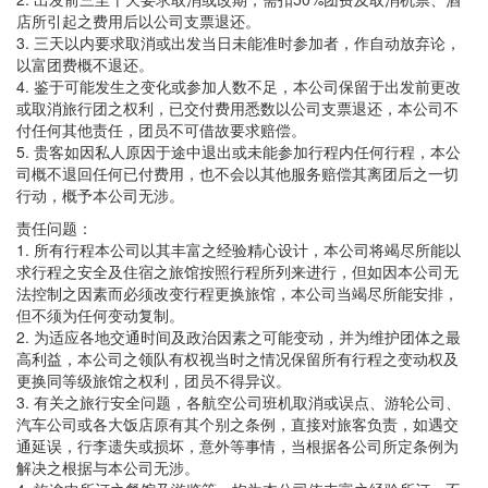
店所引起之费用后以公司支票退还。
3. 三天以内要求取消或出发当日未能准时参加者，作自动放弃论，
以富团费概不退还。
4. 鉴于可能发生之变化或参加人数不足，本公司保留于出发前更改
或取消旅行团之权利，已交付费用悉数以公司支票退还，本公司不
付任何其他责任，团员不可借故要求赔偿。
5. 贵客如因私人原因于途中退出或未能参加行程内任何行程，本公
司概不退回任何已付费用，也不会以其他服务赔偿其离团后之一切
行动，概予本公司无涉。
责任问题：
1. 所有行程本公司以其丰富之经验精心设计，本公司将竭尽所能以
求行程之安全及住宿之旅馆按照行程所列来进行，但如因本公司无
法控制之因素而必须改变行程更换旅馆，本公司当竭尽所能安排，
但不须为任何变动复制。
2. 为适应各地交通时间及政治因素之可能变动，并为维护团体之最
高利益，本公司之领队有权视当时之情况保留所有行程之变动权及
更换同等级旅馆之权利，团员不得异议。
3. 有关之旅行安全问题，各航空公司班机取消或误点、游轮公司、
汽车公司或各大饭店原有其个别之条例，直接对旅客负责，如遇交
通延误，行李遗失或损坏，意外等事情，当根据各公司所定条例为
解决之根据与本公司无涉。