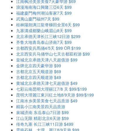
江南枫泾美景美食7天豪华游 $69
浪漫海南海口興隆三亞6天 $99
福建廈門梅州潮汕客家7天 $99
武夷山廈門福州7天 $99
桂林陽朔漓江龍脊梯田全景6天 $99
九寨溝成都樂山峨眉山8天 $99
北京承德天津长江三峡12日游 $299
齐鲁大地青岛泰山济南7天 $99
古都西安兵馬俑4/5天 $99 OR $199
北京西安兵马俑华山七天古都双程游 $99
皇城北京承德天津八天超值游 $99
金牌北京四天豪华游 $99
古都北京五天顺道游 $69
古都北京四天顺道游 $49
黄城北京承德天津七天超值游 $49
七彩云南昆明大理丽江7/8 天 $99/$199
昆明大理麗江東川紅土地8/9天游 $99/$199
江南水乡美景美食七天品质游 $49
精装小江南美景四天品质游
泉城济南 东岳泰山7日游 $99
江山无限 精彩北京6天游 $59
传奇九寨 长江三峡11日游 $499
雲南石林，大理，麗江8/9天遊 $99