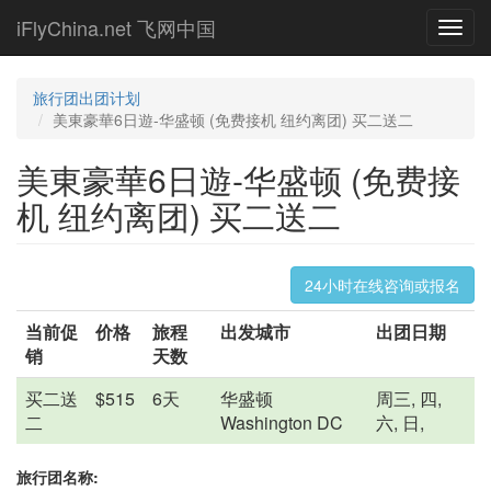
Skip
iFlyChina.net 飞网中国
Toggl
to
navig
main
content
旅行团出团计划
美東豪華6日遊-华盛顿 (免费接机 纽约离团) 买二送二
美東豪華6日遊-华盛顿 (免费接
机 纽约离团) 买二送二
24小时在线咨询或报名
当前促
价格
旅程
出发城市
出团日期
销
天数
买二送
$515
6天
华盛顿
周三, 四,
二
Washington DC
六, 日,
旅行团名称: