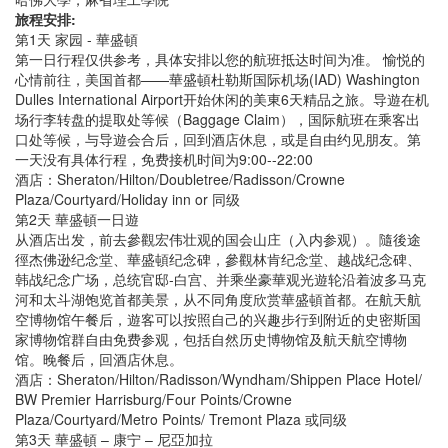
旅程安排:
第1天 家园 - 華盛頓
第一日行程仅供参考，具体安排以您的航班抵达时间为准。 愉悦的
心情前往，美国首都——華盛頓杜勒斯国际机场(IAD) Washington
Dulles International Airport开始休闲的美東6天精品之旅。导遊在机
场行李转盘的提取处等候（Baggage Claim），国际航班在乘客出
口处等候，与导遊会合后，回到酒店休息，或是自由约见朋友。第
一天没有具体行程，免费接机时间为9:00--22:00
酒店：Sheraton/Hilton/Doubletree/Radisson/Crowne
Plaza/Courtyard/Holiday inn or 同级
第2天 華盛頓一日遊
从酒店出发，前去參觀宏伟壮观的国会山庄（入内参观）。隨後途
徑杰佛逊纪念堂、華盛頓纪念碑，參觀林肯纪念堂、越战纪念碑、
韩战纪念广场，总统官邸-白宫、并乘坐豪華观光遊轮沿着波多马克
河和太斗湖饱览首都美景，从不同角度欣赏華盛頓首都。在航天航
空博物馆午餐后，遊客可以按照自己的兴趣步行到附近的史密斯国
家博物馆群自由免费参观，包括自然历史博物馆及航天航空博物
馆。晚餐后，回酒店休息。
酒店：Sheraton/Hilton/Radisson/Wyndham/Shippen Place Hotel/
BW Premier Harrisburg/Four Points/Crowne
Plaza/Courtyard/Metro Points/ Tremont Plaza 或同级
第3天 華盛頓 – 康宁 – 尼亞加拉