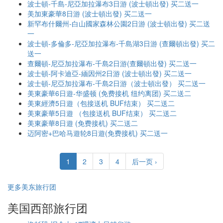
波士頓-千島-尼亞加拉瀑布3日游 (波士頓出發) 买二送一
美加東豪華8日游 (波士頓出發) 买二送一
新罕布什爾州-白山國家森林公園2日游 (波士頓出發) 买二送
一
波士頓-多倫多-尼亞加拉瀑布-千島湖3日游 (查爾頓出發) 买二
送一
查爾頓-尼亞加拉瀑布-千島2日游(查爾頓出發) 买二送一
波士頓-阿卡迪亞-緬因州2日游 (波士頓出發) 买二送一
波士頓-尼亞加拉瀑布-千島2日游（波士頓出發） 买二送一
美東豪華6日遊-华盛顿 (免费接机 纽约离团) 买二送二
美東經濟5日遊（包接送机 BUF结束） 买二送二
美東豪華5日遊 （包接送机 BUF结束） 买二送二
美東豪華8日遊 (免费接机) 买二送二
迈阿密+巴哈马遊轮8日遊(免费接机) 买二送一
1
2
3
4
后一页 ›
更多美东旅行团
美国西部旅行团