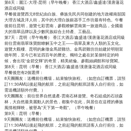
第6天：麗江-大理-昆明（早午晚餐） 香江大酒店/鑫盛達/漢唐蓮花
酒店或同級
早餐後遊覽西元8世紀由白族、彝族先民共同创建的地方政權南韶国
大理古城及洋人街，其中的大理白族銀器手工作坊最有特色。午餐
後前往昆明，遊覽七彩雲南，參觀瞭解雲南第一旅遊商品，全國最
大的翡翠品牌以及少數民族綜合土特產、工藝品。
第7天：昆明（早午晚餐） 香江大酒店/鑫盛達/漢唐蓮花酒店或同級
前往雲南翡翠珠寶館瞭解玉中之王——翡翠及東方人類的玉文化。
遊覽大觀樓、昆明的象徵金馬碧雞坊。金馬碧雞坊坊始建於明朝宣
德年間，至今已有近四百年的曆史。獨特之處在於某個特定的時
候，會出現“金碧交輝”的奇景，精美絕倫。參觀絲綢館和珍寶閣。
第8天：昆明（早餐） 香江大酒店/鑫盛達/漢唐蓮花酒店或同級
早餐後您有2個選擇：
8天團團友：送機前往機場，結束愉快旅程。（如您自訂機票，請預
訂11:30AM以後起飛的航班，之前起飛的航班請客人自行前往，如
需送機請額外付費。）
9天團團友：前往世界自然遺產-雲南石林遊覽。奇石組成的石頭森
林，大自然最美麗動人的景色，都集中在此，與居住在這裡的彝族
風情相輝映，被譽為"天下第一奇觀"。（早午晚餐）
第9天：昆明（早餐）
9天團團友：送機前往機場，結束愉快旅程。（如您自訂機票，請預
訂11:30AM以後起飛的航班，之前起飛的航班請客人自行前往，如
需送機請額外付費。）