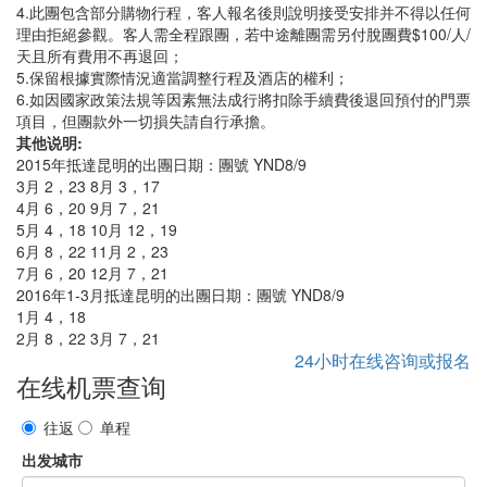
4.此團包含部分購物行程，客人報名後則說明接受安排并不得以任何
理由拒絕參觀。客人需全程跟團，若中途離團需另付脫團費$100/人/
天且所有費用不再退回；
5.保留根據實際情況適當調整行程及酒店的權利；
6.如因國家政策法規等因素無法成行將扣除手續費後退回預付的門票
項目，但團款外一切損失請自行承擔。
其他说明:
2015年抵達昆明的出團日期：團號 YND8/9
3月 2，23 8月 3，17
4月 6，20 9月 7，21
5月 4，18 10月 12，19
6月 8，22 11月 2，23
7月 6，20 12月 7，21
2016年1-3月抵達昆明的出團日期：團號 YND8/9
1月 4，18
2月 8，22 3月 7，21
24小时在线咨询或报名
在线机票查询
往返
单程
出发城市