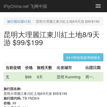
Skip
iFlyChina.net 飞网中国
Toggl
to
navig
main
content
旅行团出团计划
昆明大理麗江東川紅土地8/9天游 $99/$199
昆明大理麗江東川紅土地8/9天
游 $99/$199
24小时在线咨询或报名
当前促销
价格
旅程天数
出发城市
出团日期
无
$99
9天
昆明 Kunming
周一,
旅行团名称:
昆明大理麗江東川紅土地8/9天游 $99/$199
旅行团代码:
TB-YND8/9
价格:
99