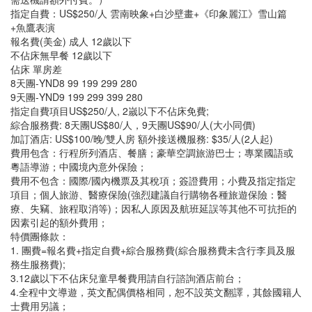
指定自費：US$250/人 雲南映象+白沙壁畫+《印象麗江》雪山篇
+魚鷹表演
報名費(美金) 成人 12歲以下
不佔床無早餐 12歲以下
佔床 單房差
8天團-YND8 99 199 299 280
9天團-YND9 199 299 399 280
指定自費項目US$250/人, 2嵗以下不佔床免費;
綜合服務費: 8天團US$80/人，9天團US$90/人(大小同價)
加訂酒店: US$100/晚/雙人房 額外接送機服務: $35/人(2人起)
費用包含：行程所列酒店、餐膳；豪華空調旅游巴士；專業國語或
粵語導游；中國境內意外保險；
費用不包含：國際/國內機票及其稅項；簽證費用；小費及指定指定
項目；個人旅游、醫療保險(強烈建議自行購物各種旅遊保險：醫
療、失竊、旅程取消等)；因私人原因及航班延誤等其他不可抗拒的
因素引起的額外費用；
特價團條款：
1. 團費=報名費+指定自費+綜合服務費(綜合服務費未含行李員及服
務生服務費);
3.12歲以下不佔床兒童早餐費用請自行諮詢酒店前台；
4.全程中文導遊，英文配偶價格相同，恕不設英文翻譯，其餘國籍人
士費用另議；