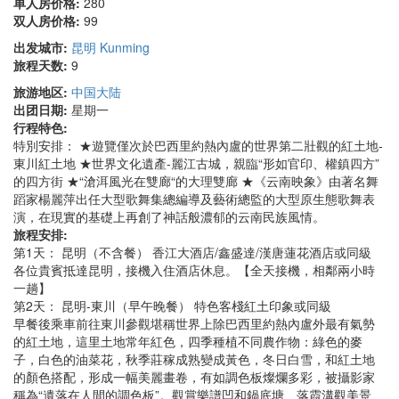
单人房价格:
280
双人房价格:
99
出发城市:
昆明 Kunming
旅程天数:
9
旅游地区:
中国大陆
出团日期:
星期一
行程特色:
特別安排： ★遊覽僅次於巴西里約熱內盧的世界第二壯觀的紅土地-
東川紅土地 ★世界文化遺產-麗江古城，親臨“形如官印、權鎮四方”
的四方街 ★“滄洱風光在雙廊“的大理雙廊 ★《云南映象》由著名舞
蹈家楊麗萍出任大型歌舞集總編導及藝術總監的大型原生態歌舞表
演，在現實的基礎上再創了神話般濃郁的云南民族風情。
旅程安排:
第1天： 昆明（不含餐） 香江大酒店/鑫盛達/漢唐蓮花酒店或同級
各位貴賓抵達昆明，接機入住酒店休息。【全天接機，相鄰兩小時
一趟】
第2天： 昆明-東川（早午晚餐） 特色客棧紅土印象或同級
早餐後乘車前往東川參觀堪稱世界上除巴西里約熱內盧外最有氣勢
的紅土地，這里土地常年紅色，四季種植不同農作物：綠色的麥
子，白色的油菜花，秋季莊稼成熟變成黃色，冬日白雪，和紅土地
的顏色搭配，形成一幅美麗畫卷，有如調色板燦爛多彩，被攝影家
稱為“遺落在人間的調色板”。觀賞樂譜凹和鍋底塘、落霞溝觀美景、