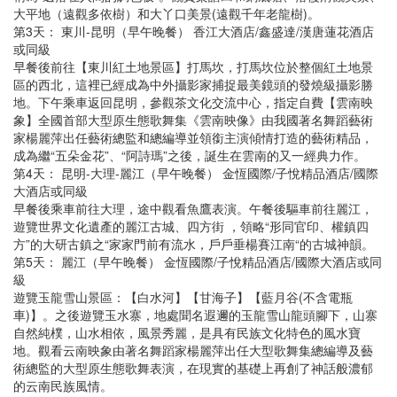
大平地（遠觀多依樹）和大丫口美景(遠觀千年老龍樹)。
第3天： 東川-昆明（早午晚餐） 香江大酒店/鑫盛達/漢唐蓮花酒店
或同級
早餐後前往【東川紅土地景區】打馬坎，打馬坎位於整個紅土地景
區的西北，這裡已經成為中外攝影家捕捉最美鏡頭的發燒級攝影勝
地。下午乘車返回昆明，參觀茶文化交流中心，指定自費【雲南映
象】全國首部大型原生態歌舞集《雲南映像》由我國著名舞蹈藝術
家楊麗萍出任藝術總監和總編導並領銜主演傾情打造的藝術精品，
成為繼“五朵金花”、“阿詩瑪”之後，誕生在雲南的又一經典力作。
第4天： 昆明-大理-麗江（早午晚餐） 金恆國際/子悅精品酒店/國際
大酒店或同級
早餐後乘車前往大理，途中觀看魚鷹表演。午餐後驅車前往麗江，
遊覽世界文化遺產的麗江古城、四方街 ，領略“形同官印、權鎮四
方”的大研古鎮之“家家門前有流水，戶戶垂楊賽江南“的古城神韻。
第5天： 麗江（早午晚餐） 金恆國際/子悅精品酒店/國際大酒店或同
級
遊覽玉龍雪山景區：【白水河】【甘海子】【藍月谷(不含電瓶
車)】。之後遊覽玉水寨，地處聞名遐邇的玉龍雪山龍頭腳下，山寨
自然純樸，山水相依，風景秀麗，是具有民族文化特色的風水寶
地。觀看云南映象由著名舞蹈家楊麗萍出任大型歌舞集總編導及藝
術總監的大型原生態歌舞表演，在現實的基礎上再創了神話般濃郁
的云南民族風情。