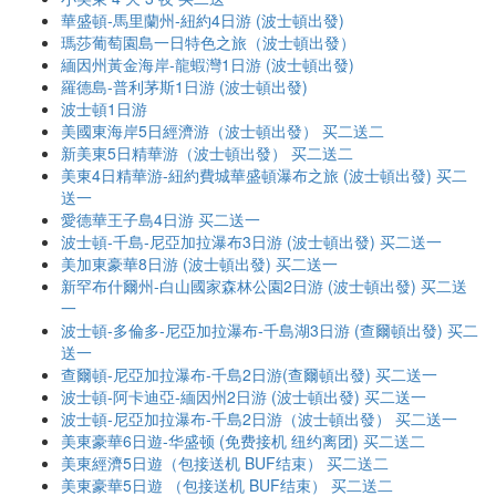
華盛頓-馬里蘭州-紐約4日游 (波士頓出發)
瑪莎葡萄園島一日特色之旅（波士頓出發）
緬因州黃金海岸-龍蝦灣1日游 (波士頓出發)
羅德島-普利茅斯1日游 (波士頓出發)
波士頓1日游
美國東海岸5日經濟游（波士頓出發） 买二送二
新美東5日精華游（波士頓出發） 买二送二
美東4日精華游-紐約費城華盛頓瀑布之旅 (波士頓出發) 买二
送一
愛德華王子島4日游 买二送一
波士頓-千島-尼亞加拉瀑布3日游 (波士頓出發) 买二送一
美加東豪華8日游 (波士頓出發) 买二送一
新罕布什爾州-白山國家森林公園2日游 (波士頓出發) 买二送
一
波士頓-多倫多-尼亞加拉瀑布-千島湖3日游 (查爾頓出發) 买二
送一
查爾頓-尼亞加拉瀑布-千島2日游(查爾頓出發) 买二送一
波士頓-阿卡迪亞-緬因州2日游 (波士頓出發) 买二送一
波士頓-尼亞加拉瀑布-千島2日游（波士頓出發） 买二送一
美東豪華6日遊-华盛顿 (免费接机 纽约离团) 买二送二
美東經濟5日遊（包接送机 BUF结束） 买二送二
美東豪華5日遊 （包接送机 BUF结束） 买二送二