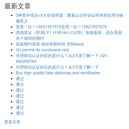
最新文章
3种意外情况+4大价值维度：重新认识毕业证样本的实用与收
藏意义
亚星一比一15521557576亚星一比一15521557576
美国签证（B1B2 F1 H1B H4 L1L2等）加急面谈，适合美国
各个领馆的预约
加急预约美签 缩短审核时间 尽快issue
Un permis de conducere real
办理留信认证的目的是什么？从3方面了解一下+QV：
956290760
办理留信认证的目的是什么？从3方面了解一下
Buy high quality fake diplomas and certificates
通过
通过
通过
通过
通过
通过
通过
更多文章