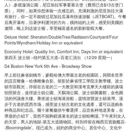
人）,参观漩渦公園，尼亞加拉军事要塞古堡（費用已含$13古堡门
票）。同时，如果你想体验一次难忘的、充满刺激的尼亚加拉大瀑
布旅行，你一定不能错过尼加拉瓜瀑布快速游艇（JETBOAT)。午餐
后离开瀑布，沿著伊利運河的方向，橫跨紐約上州，感受到美國的
遼闊，晚上到达波士顿，享受極富盛名的新鮮龍蝦大餐。
Deluxe Hotel: Sheraton/DoubleTree/Radisson/Courtyard/Four
Points/Wyndham/Holiday Inn or equivalent
Economy Hotel: Quality Inn, Comfort Inn, Days Inn or equivalent
第四天 波士頓 –纽约第五大道–百老汇演出 （12/29 星期一）
D4 Boston-New York 5th Ave - Broadway Show
早上前往麻省劍橋市，參觀哈佛大學最古老的校園區，與聞名世界
的謊言雕像－哈佛雕像合影。留影於麻省理工學院主教學樓。波士
頓市區觀光，停留在古老的三一大教堂和漢考克摩天大樓前的廣場
拍照留念，途徑波士頓公園、天鵝湖公園、波士頓圖書館，金色圓
頂的州議會大樓。乘坐波士頓海港游船，盡情游覽波士頓港灣。漫
步于古老的昆西市场，感受波士頓古老的文化遺產，還可以选购各
种商品和纪念品。幾十家餐廳供午餐選擇，品尝各种地道美食，在
導遊的介紹下，當然不能夠錯過著名的波士頓蛤蜊湯. 下午來到女人
的天堂，男人的地獄-第五大道購物區。特別停留在梅西百貨旗艦店-
-Bloomingdale’。现已成为，紐約的商业中心、居住中心、文化中