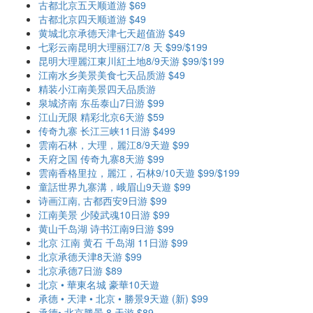
古都北京五天顺道游 $69
古都北京四天顺道游 $49
黄城北京承德天津七天超值游 $49
七彩云南昆明大理丽江7/8 天 $99/$199
昆明大理麗江東川紅土地8/9天游 $99/$199
江南水乡美景美食七天品质游 $49
精装小江南美景四天品质游
泉城济南 东岳泰山7日游 $99
江山无限 精彩北京6天游 $59
传奇九寨 长江三峡11日游 $499
雲南石林，大理，麗江8/9天遊 $99
天府之国 传奇九寨8天游 $99
雲南香格里拉，麗江，石林9/10天遊 $99/$199
童話世界九寨溝，峨眉山9天遊 $99
诗画江南, 古都西安9日游 $99
江南美景 少陵武魂10日游 $99
黄山千岛湖 诗书江南9日游 $99
北京 江南 黄石 千岛湖 11日游 $99
北京承德天津8天游 $99
北京承德7日游 $89
北京 • 華東名城 豪華10天遊
承德 • 天津 • 北京 • 勝景9天遊 (新) $99
承德• 北京勝景 8 天游 $89