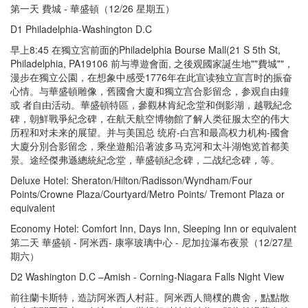
第一天 費城 - 華盛頓（12/26 星期五）
D1 Philadelphia-Washington D.C
早上8:45 在獨立宮前面的Philadelphia Bourse Mall(21 S 5th St,
Philadelphia, PA19106 前与導遊會面, 之後观國家誕生地""費城""，
漫步在獨立公園，在想象中感受1776年在此宣读独立宣言时的振奋
心情。与華盛頓雕像，舊國會大廈和獨立宫合影留念，参观自由鐘
或 者自由活动。華盛頓特區，參觀林肯紀念堂和倒影湖，越戰紀念
碑，朝鮮戰爭紀念碑，在航天航空博物館了解人类征服太空的伟大
历程和对未来的展望。并与美国总 统府-白宫和最高权力机构-國會
大廈分別合影留念，乘坐遊船沿著波多马克河和太斗湖饱览首都美
景。途经傑弗遜總統紀念堂，華盛頓紀念碑，二战纪念碑，等。
Deluxe Hotel: Sheraton/Hilton/Radisson/Wyndham/Four
Points/Crowne Plaza/Courtyard/Metro Points/ Tremont Plaza or
equivalent
Economy Hotel: Comfort Inn, Days Inn, Sleeping Inn or equivalent
第二天 華盛頓 - 阿米西- 康寧玻璃中心 - 尼加拉瀑布夜景（12/27星
期六）
D2 Washington D.C –Amish - Corning-Niagara Falls Night View
前往蘭卡斯特，造訪阿米西人村莊。阿米西人簡樸的農舍，點點散