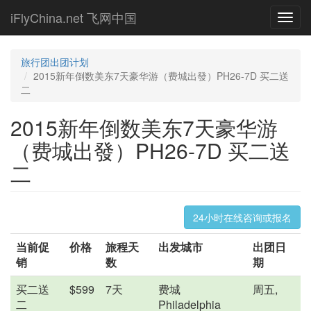
Skip
iFlyChina.net 飞网中国
Toggl
to
navig
main
content
旅行团出团计划
2015新年倒数美东7天豪华游（费城出發）PH26-7D 买二送
二
2015新年倒数美东7天豪华游
（费城出發）PH26-7D 买二送
二
24小时在线咨询或报名
当前促
价格
旅程天
出发城市
出团日
销
数
期
买二送
$599
7天
费城
周五,
二
Philadelphia