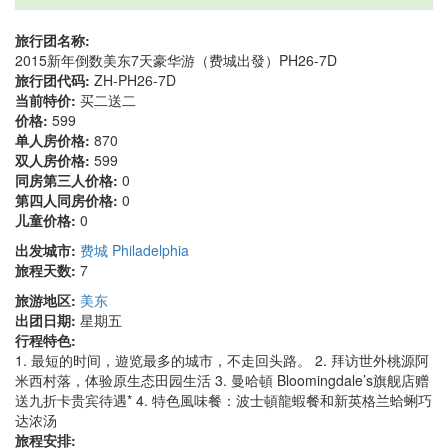
旅行团名称:
2015新年倒数美东7天豪华游（费城出發）PH26-7D
旅行团代码:
ZH-PH26-7D
当前特价:
买二送二
价格:
599
单人房价格:
870
双人房价格:
599
同房第三人价格:
0
第四人同房价格:
0
儿童价格:
0
出发城市:
费城 Philadelphia
旅程天数:
7
旅游地区:
美东
出团日期:
星期五
行程特色:
1. 最短的时间，遊览最多的城市，不走回头路。 2. 拜访世外桃源阿
米西村落，体验原生态田园生活 3. 曼哈頓 Bloomingdale’s旗舰店赠
送九折卡贵宾待遇* 4. 特色風味餐：波士頓龍蝦餐和新英格兰蛤蜊巧
达浓汤
旅程安排: