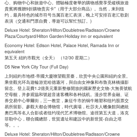
心、购物中心和旅遊中心。體驗極度奢華的購物感覺享受縱橫旅遊
貴賓將獲贈9折購物贵宾卡*（用于大部分商品）。当然，来到纽
约，最具特色的城市符号当属百老汇表演，晚上可安排百老汇歌剧
表演（交通和門票自費，導遊可以幫忙預訂。)
Deluxe Hotel: Sheraton/Hilton/Doubletree/Radisson/Crowne
Plaza/Courtyard/Hilton Garden/Holiday inn or equivalent
Economy Hotel: Edison Hotel, Palace Hotel, Ramada Inn or
equivalent
第五天 紐約市觀光（全天） （12/30 星期二）
D5 New York City Tour (Full Day)
上到紐約市地標-帝國大廈嘹望觀景臺，欣赏中央公園和紐約全景。
乘坐觀光环岛遊輪游览哈德遜河，與自由女神像和布魯克林橋攝影
留念。登上花費1.2億美元重新整修開放的國家歷史文物-大無畏號航
空母舰，并参观協和號超音速客機和各种战机。漫步世界金融、证
券交易中心華爾街，三一教堂，象征牛市的铜牛雕塑和纽约股票交
易所留影。參觀大都会博物馆，時代廣場，杜莎夫人蠟像館與總統
奧巴馬等名人合影或者纽约现代艺术博物馆。途徑第五大道，洛克
菲勒中心，聯合國總部，世貿遺址和建設中的新世貿-自由之塔
等。。。
Deluxe Hotel: Sheraton/Hilton/Doubletree/Radisson/Crowne