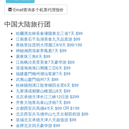
Email查询多个机票代理报价
中国大陆旅行团
哈爾濱吉林長春瀋陽東北三省7天 $99
江南黄石千岛湖美食九天品质游 $99
香格里拉昆明大理麗江8/9天 $99/199
神秘湘西張家界鳳凰7天 $99
廣東珠三角6天 $99
江南枫泾美景美食7天豪华游 $69
浪漫海南海口興隆三亞6天 $99
福建廈門梅州潮汕客家7天 $99
武夷山廈門福州7天 $99
桂林陽朔漓江龍脊梯田全景6天 $99
九寨溝成都樂山峨眉山8天 $99
北京承德天津长江三峡12日游 $299
齐鲁大地青岛泰山济南7天 $99
古都西安兵馬俑4/5天 $99 OR $199
北京西安兵马俑华山七天古都双程游 $99
皇城北京承德天津八天超值游 $99
金牌北京四天豪华游 $99