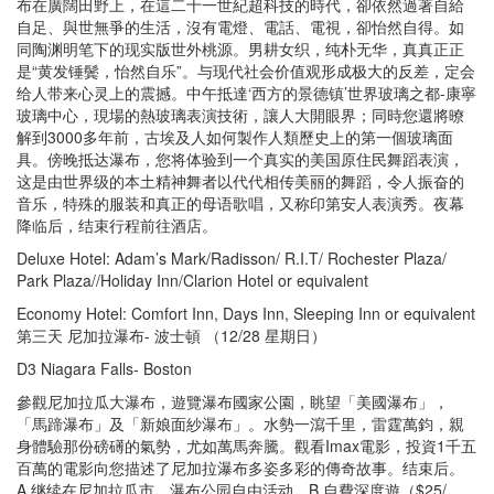
布在廣闊田野上，在這二十一世紀超科技的時代，卻依然過著自給
自足、與世無爭的生活，沒有電燈、電話、電視，卻怡然自得。如
同陶渊明笔下的现实版世外桃源。男耕女织，纯朴无华，真真正正
是“黄发锤鬓，怡然自乐”。与现代社会价值观形成极大的反差，定会
给人带来心灵上的震撼。中午抵達‘西方的景德镇’世界玻璃之都-康寧
玻璃中心，現場的熱玻璃表演技術，讓人大開眼界；同時您還將暸
解到3000多年前，古埃及人如何製作人類歷史上的第一個玻璃面
具。傍晚抵达瀑布，您将体验到一个真实的美国原住民舞蹈表演，
这是由世界级的本土精神舞者以代代相传美丽的舞蹈，令人振奋的
音乐，特殊的服装和真正的母语歌唱，又称印第安人表演秀。夜幕
降临后，结束行程前往酒店。
Deluxe Hotel: Adam’s Mark/Radisson/ R.I.T/ Rochester Plaza/
Park Plaza//Holiday Inn/Clarion Hotel or equivalent
Economy Hotel: Comfort Inn, Days Inn, Sleeping Inn or equivalent
第三天 尼加拉瀑布- 波士頓 （12/28 星期日）
D3 Niagara Falls- Boston
參觀尼加拉瓜大瀑布，遊覽瀑布國家公園，眺望「美國瀑布」，
「馬蹄瀑布」及「新娘面紗瀑布」。水勢一瀉千里，雷霆萬鈞，親
身體驗那份磅礡的氣勢，尤如萬馬奔騰。觀看Imax電影，投資1千五
百萬的電影向您描述了尼加拉瀑布多姿多彩的傳奇故事。结束后。
A.继续在尼加拉瓜市，瀑布公园自由活动。B.自費深度遊（$25/