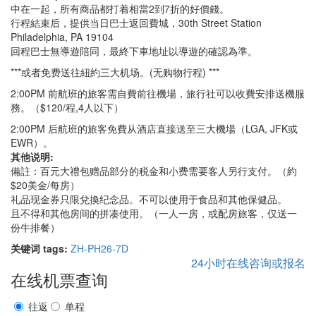
中在一起，所有商品都打着相當2到7折的好價錢。
行程結束后，提供当日巴士返回費城，30th Street Station
Philadelphia, PA 19104
回程巴士無導遊陪同，最終下車地址以導遊的確認為準。
***或者免费送往紐約三大机场。(无购物行程) ***
2:00PM 前航班的旅客需自費前往機場，旅行社可以收費安排送機服
務。（$120/程,4人以下）
2:00PM 后航班的旅客免費从酒店直接送至三大機場（LGA, JFK或
EWR）。
其他说明:
備註：百元大禮包赠品部分的税金和小费需要客人另行支付。（約
$20美金/每房）
礼品现金券只限兌換纪念品。不可以使用于食品和其他保健品。
且不得和其他房间的拼凑使用。（一人一房，或配房旅客，仅送一
份牛排餐）
关键词 tags:
ZH-PH26-7D
24小时在线咨询或报名
在线机票查询
往返
单程