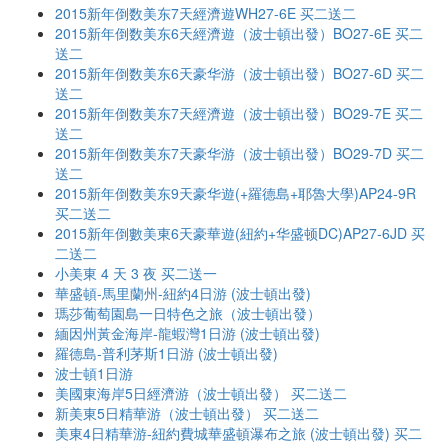
2015新年倒数美东7天經濟遊WH27-6E 买二送二
2015新年倒数美东6天經濟遊（波士頓出發）BO27-6E 买二
送二
2015新年倒数美东6天豪华游（波士頓出發）BO27-6D 买二
送二
2015新年倒数美东7天經濟遊（波士頓出發）BO29-7E 买二
送二
2015新年倒数美东7天豪华游（波士頓出發）BO29-7D 买二
送二
2015新年倒数美东9天豪华遊(+羅德島+耶魯大學)AP24-9R
买二送二
2015新年倒數美東6天豪華遊(紐約+华盛顿DC)AP27-6JD 买
二送二
小美東 4 天 3 夜 买二送一
華盛頓-馬里蘭州-紐約4日游 (波士頓出發)
瑪莎葡萄園島一日特色之旅（波士頓出發）
緬因州黃金海岸-龍蝦灣1日游 (波士頓出發)
羅德島-普利茅斯1日游 (波士頓出發)
波士頓1日游
美國東海岸5日經濟游（波士頓出發） 买二送二
新美東5日精華游（波士頓出發） 买二送二
美東4日精華游-紐約費城華盛頓瀑布之旅 (波士頓出發) 买二