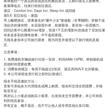
将体验到一个真实的美国原住民舞蹈表演，又称印第安人歌舞秀。
夜幕降临后，结束行程前往酒店。
酒店：Comfort Inn, Days Inn, Sleep Inn 或同级
第5天 尼亞加拉 – 家园
早上離開酒店，搭乘著名的"霧中少女"號遊船（冬季關閉）穿梭于波
濤起伏的瀑布間，水花迎面扑來，刺激緊張，更添加一份震撼力。
回到訪客中心觀看Imax電影，投資1千五的電影向您描述了尼加拉瀑
布多姿多彩的傳奇故事。中午返程家园。
凡报名参加本公司旅行团者，视为同意并接受以下旅行细则及规
定。
注意事项：
1. 免费接机车辆由旅行社统一安排，时间9AM-10PM。单独接机或
其他时间需要收费。
2. 消费条例规定：每房不能超过2张床。酒店房间内不允许吸烟。
3. 本公司保留改变行程之权利以便成行。
报名手续及缴款方法：
贵客可亲临各大代理报名或网上购票。报名时交清全部团费，并领
取登车证，
两岁以上小童必须购买小童票。出发前未交齐团费者，本公司有权
利拒绝其参加，
所有定金，概不退还，也不可让他人或专用其他出发日期。