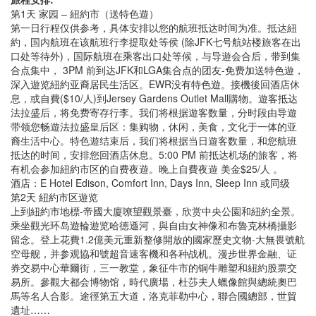
第1天 家园 – 紐約市（送特色遊）
第一日行程仅供参考，具体安排以您的航班抵达时间为准。抵达紐
約，国内航班在该航班行李提取处等侯 (除JFK七号航站楼旅客在出
口处等待外)，国际航班在乘客出口处等候，与导遊会合后，带到集
合点集中， 3PM 前到达JFK和LGA集合点的团友-免费加送特色遊，
深入遊览紐約亚裔居民生活区。EWR没有特色遊。接機後回酒店休
息，或自費($10/人)到Jersey Gardens Outlet Mall購物。遊客抵达
法拉盛后，将免费寄存行李。我们将根据遊客数量，分时段由导遊
带领您畅遊法拉盛皇后区：集购物，休闲，美食，文化于一体的亚
裔生活中心。特色遊结束后，我们将根据当日遊客数量，和您航班
抵达的时间，安排您回酒店休息。5:00 PM 前抵达机场的旅客，将
有机会参加紐約市区的自费夜遊。晚上自費夜遊 美金$25/人 。
酒店：E Hotel Edison, Comfort Inn, Days Inn, Sleep Inn 或同级
第2天 紐約市区遊览
上到紐約市地標-帝國大廈嘹望觀景臺，欣赏中央公園和紐約全景。
乘坐觀光环岛遊輪遊览哈德遜河，與自由女神像和布魯克林橋攝影
留念。登上花費1.2億美元重新整修開放的國家歷史文物-大無畏號航
空母舰，并参观協和號超音速客機和各种战机。漫步世界金融、证
券交易中心華爾街，三一教堂，象征牛市的铜牛雕塑和紐約股票交
易所。參觀大都会博物馆，時代廣場，杜莎夫人蠟像館與總統奧巴
馬等名人合影。途徑第五大道，洛克菲勒中心，聯合國總部，世貿
遺址……