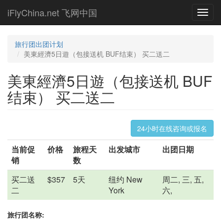
Skip
iFlyChina.net 飞网中国
Toggl
to
navig
main
content
旅行团出团计划
美東經濟5日遊（包接送机 BUF结束） 买二送二
美東經濟5日遊（包接送机 BUF
结束） 买二送二
24小时在线咨询或报名
当前促
价格
旅程天
出发城市
出团日期
销
数
买二送
$357
5天
纽约 New
周二, 三, 五,
二
York
六,
旅行团名称: