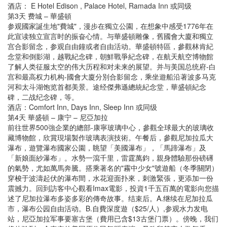
酒店： E Hotel Edison , Palace Hotel, Ramada Inn 或同级
第3天 费城 – 華盛頓
参观國家誕生地"費城"，漫步在獨立公園，在想象中感受1776年在
此宣读独立宣言时的振奋心情。与華盛頓雕像，舊國會大廈和獨立
宫合影留念，参观自由鐘或者自由活动。華盛頓特區，參觀林肯紀
念堂和倒影湖，越戰紀念碑，朝鮮戰爭紀念碑，在航天航空博物館
了解人类征服太空的伟大历程和对未来的展望。并与美国总统府-白
宫和最高权力机构-國會大廈分別合影留念，乘坐遊船沿著波多马克
河和太斗湖饱览首都美景。途经傑弗遜總統紀念堂，華盛頓紀念
碑，二战纪念碑，等。
酒店：Comfort Inn, Days Inn, Sleep Inn 或同级
第4天 華盛頓 – 康宁 – 尼亞加拉
前往世界500強企業的總部-康寧玻璃中心，參觀全球最大的玻璃收
藏博物館，欣賞現場製作玻璃表演技術。午餐后，參觀尼加拉瓜大
瀑布，遊覽瀑布國家公園，眺望「美國瀑布」，「馬蹄瀑布」及
「新娘面紗瀑布」。水勢一瀉千里，雷霆萬鈞，親身體驗那份磅礡
的氣勢，尤如萬馬奔騰。搭乘著名的"霧中少女"號遊船（冬季關閉）
穿梭于波濤起伏的瀑布間，水花迎面扑來，刺激緊張，更添加一份
震撼力。回到訪客中心觀看Imax電影，投資1千五百萬的電影向您描
述了尼加拉瀑布多姿多彩的傳奇故事。结束后。A.继续在尼加拉瓜
市，瀑布公园自由活动。B.自費深度遊（$25/人）,参观水力发电
站，尼亞加拉军事要塞古堡（費用已含$13古堡门票）。傍晚，我们