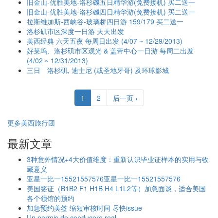
旧金山-优胜美地-洛杉磯五日精华游(免费接机) 买二送一
旧金山-优胜美地-洛杉磯四日精华游(免费接机) 买二送一
拉斯维加斯-西峡谷-玻璃桥四日游 159/179 买二送一
洛杉矶市区深度一日游 天天出发
美西经典 六天五夜 每周日出发 (4/07 ~ 12/29/2013)
好莱坞、洛杉矶市区观光 & 盖帝中心一日游 每周二出发
(4/02 ~ 12/31/2013)
三日 洛杉矶, 迪士尼 (或圣地牙哥) 及环球影城
1
2
后一页 ›
更多美西旅行团
最新文章
3种意外情况+4大价值维度：重新认识毕业证样本的实用与收
藏意义
亚星一比一15521557576亚星一比一15521557576
美国签证（B1B2 F1 H1B H4 L1L2等）加急面谈，适合美国
各个领馆的预约
加急预约美签 缩短审核时间 尽快issue
Un permis de conducere real