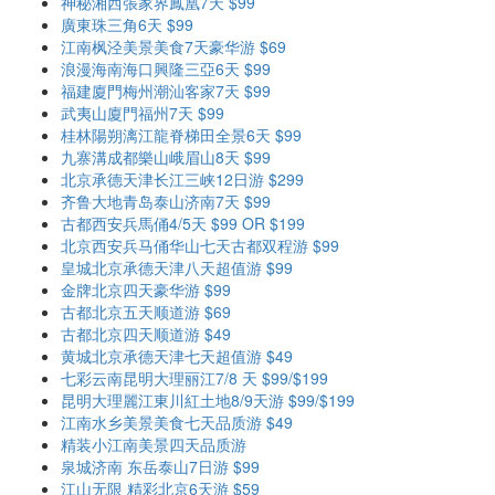
神秘湘西張家界鳳凰7天 $99
廣東珠三角6天 $99
江南枫泾美景美食7天豪华游 $69
浪漫海南海口興隆三亞6天 $99
福建廈門梅州潮汕客家7天 $99
武夷山廈門福州7天 $99
桂林陽朔漓江龍脊梯田全景6天 $99
九寨溝成都樂山峨眉山8天 $99
北京承德天津长江三峡12日游 $299
齐鲁大地青岛泰山济南7天 $99
古都西安兵馬俑4/5天 $99 OR $199
北京西安兵马俑华山七天古都双程游 $99
皇城北京承德天津八天超值游 $99
金牌北京四天豪华游 $99
古都北京五天顺道游 $69
古都北京四天顺道游 $49
黄城北京承德天津七天超值游 $49
七彩云南昆明大理丽江7/8 天 $99/$199
昆明大理麗江東川紅土地8/9天游 $99/$199
江南水乡美景美食七天品质游 $49
精装小江南美景四天品质游
泉城济南 东岳泰山7日游 $99
江山无限 精彩北京6天游 $59