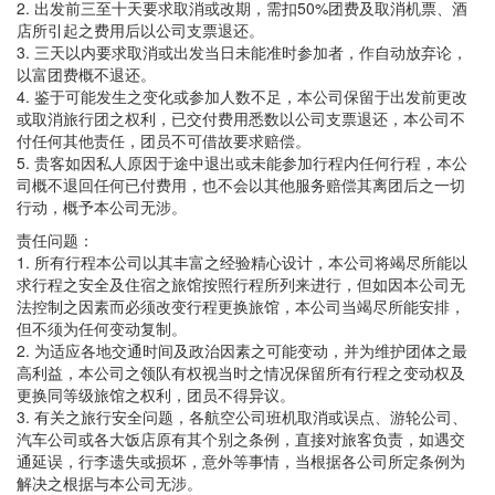
2. 出发前三至十天要求取消或改期，需扣50%团费及取消机票、酒
店所引起之费用后以公司支票退还。
3. 三天以内要求取消或出发当日未能准时参加者，作自动放弃论，
以富团费概不退还。
4. 鉴于可能发生之变化或参加人数不足，本公司保留于出发前更改
或取消旅行团之权利，已交付费用悉数以公司支票退还，本公司不
付任何其他责任，团员不可借故要求赔偿。
5. 贵客如因私人原因于途中退出或未能参加行程内任何行程，本公
司概不退回任何已付费用，也不会以其他服务赔偿其离团后之一切
行动，概予本公司无涉。
责任问题：
1. 所有行程本公司以其丰富之经验精心设计，本公司将竭尽所能以
求行程之安全及住宿之旅馆按照行程所列来进行，但如因本公司无
法控制之因素而必须改变行程更换旅馆，本公司当竭尽所能安排，
但不须为任何变动复制。
2. 为适应各地交通时间及政治因素之可能变动，并为维护团体之最
高利益，本公司之领队有权视当时之情况保留所有行程之变动权及
更换同等级旅馆之权利，团员不得异议。
3. 有关之旅行安全问题，各航空公司班机取消或误点、游轮公司、
汽车公司或各大饭店原有其个别之条例，直接对旅客负责，如遇交
通延误，行李遗失或损坏，意外等事情，当根据各公司所定条例为
解决之根据与本公司无涉。