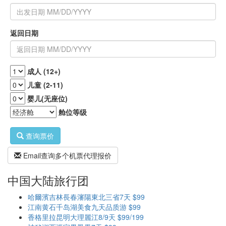
返回日期
成人 (12+)
儿童 (2-11)
婴儿(无座位)
舱位等级
查询票价
Email查询多个机票代理报价
中国大陆旅行团
哈爾濱吉林長春瀋陽東北三省7天 $99
江南黄石千岛湖美食九天品质游 $99
香格里拉昆明大理麗江8/9天 $99/199