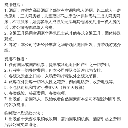
费用包括：
1. 酒店：住宿之高级酒店全部附有空调和私人浴厕。以二成人一房
为原则，三人同房者，儿童票以不占床位计算并需与二成人同房同
床，不可加床，如贵客单人成行又无法与其他团友共用一双人房的
话，本公司需收取单人房费。
2. 交通工具采用空调豪华游览巴士或其他各式交通工具，团体接送
观光。
3. 导游：本公司特派经验丰富之华语领队随团出发，并带领游览介
绍。
费用不包括：
1. 任何国际或国内机票，提早或延迟返回所产生之一切费用。
2. 行程中一切餐饮费用，但本公司领队会沿途代为安排。
3. 各观光景点之门劵，入场费和行程以外之观光节目。
4. 旅客在外贵客一切私人性之花费，例如电话费，收费电视等。
5. 不包括司机和导游小费$7/天（按团天数算）
6. 各类保险、签证费用、各类税项。
7. 出发前、后因私人、政治或者自然因素而本公司不能控制而引致
的各项费用。
临时取消及退款办法：
1. 出发前十天要求取消或改期，需扣因取消机票、酒店引起之费用
后以公司支票退还。