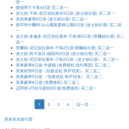
送一
愛德華王子島4日游 买二送一
波士頓-千島-尼亞加拉瀑布3日游 (波士頓出發) 买二送一
美加東豪華8日游 (波士頓出發) 买二送一
新罕布什爾州-白山國家森林公園2日游 (波士頓出發) 买二送
一
波士頓-多倫多-尼亞加拉瀑布-千島湖3日游 (查爾頓出發) 买二
送一
查爾頓-尼亞加拉瀑布-千島2日游(查爾頓出發) 买二送一
波士頓-阿卡迪亞-緬因州2日游 (波士頓出發) 买二送一
波士頓-尼亞加拉瀑布-千島2日游（波士頓出發） 买二送一
美東豪華6日遊-华盛顿 (免费接机 纽约离团) 买二送二
美東經濟5日遊（包接送机 BUF结束） 买二送二
美東豪華5日遊 （包接送机 BUF结束） 买二送二
美東豪華8日遊 (免费接机) 买二送二
迈阿密+巴哈马遊轮8日遊(免费接机) 买二送一
1
2
3
4
后一页 ›
更多美东旅行团