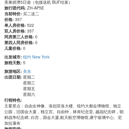
美東經濟5日遊（包接送机 BUF结束）
旅行团代码:
ZH-AP5E
当前特价:
买二送二
价格:
357
单人房价格:
522
双人房价格:
357
同房第三人价格:
0
第四人同房价格:
0
儿童价格:
0
出发城市:
纽约 New York
旅程天数:
5
旅游地区:
美东
出团日期:
星期二
星期三
星期五
星期六
行程特色:
主要景点：自由女神像、洛尅菲洛大楼、纽约大都会博物馆、独立
公园，旧国会大厦，独立宫。自由钟，林肯纪念堂, 越战纪念碑，朝
鲜战争纪念碑, 白宫，国会大厦,航天航空博物馆,康宁玻璃中心、尼
加拉瀑布
旅程安排: