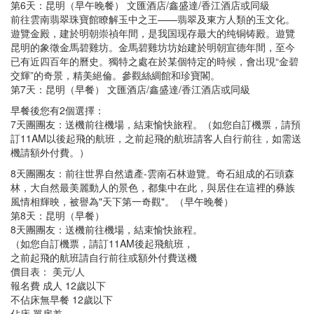
第6天：昆明（早午晚餐） 文匯酒店/鑫盛達/香江酒店或同級
前往雲南翡翠珠寶館瞭解玉中之王——翡翠及東方人類的玉文化。
遊覽金殿，建於明朝崇禎年間，是我国现存最大的纯铜铸殿。遊覽
昆明的象徵金馬碧雞坊。金馬碧雞坊坊始建於明朝宣德年間，至今
已有近四百年的曆史。獨特之處在於某個特定的時候，會出現“金碧
交輝”的奇景，精美絕倫。參觀絲綢館和珍寶閣。
第7天：昆明（早餐） 文匯酒店/鑫盛達/香江酒店或同級
早餐後您有2個選擇：
7天團團友：送機前往機場，結束愉快旅程。（如您自訂機票，請預
訂11AM以後起飛的航班，之前起飛的航班請客人自行前往，如需送
機請額外付費。）
8天團團友：前往世界自然遺產-雲南石林遊覽。奇石組成的石頭森
林，大自然最美麗動人的景色，都集中在此，與居住在這裡的彝族
風情相輝映，被譽為"天下第一奇觀"。（早午晚餐）
第8天：昆明（早餐）
8天團團友：送機前往機場，結束愉快旅程。
（如您自訂機票，請訂11AM後起飛航班，
之前起飛的航班請自行前往或額外付費送機
價目表： 美元/人
報名費 成人 12歲以下
不佔床無早餐 12歲以下
佔床 單房差