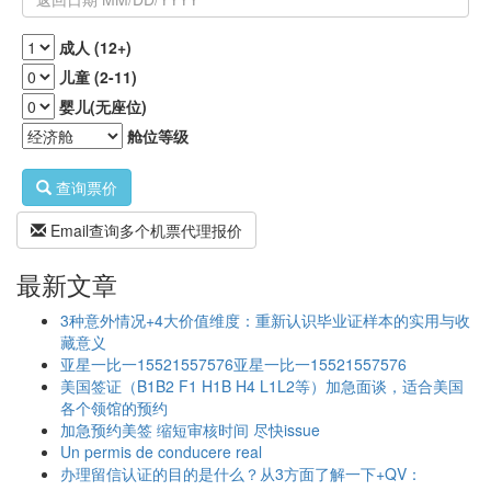
成人 (12+)
儿童 (2-11)
婴儿(无座位)
舱位等级
查询票价
Email查询多个机票代理报价
最新文章
3种意外情况+4大价值维度：重新认识毕业证样本的实用与收
藏意义
亚星一比一15521557576亚星一比一15521557576
美国签证（B1B2 F1 H1B H4 L1L2等）加急面谈，适合美国
各个领馆的预约
加急预约美签 缩短审核时间 尽快issue
Un permis de conducere real
办理留信认证的目的是什么？从3方面了解一下+QV：