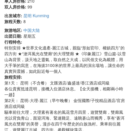
单人房价格:
210
双人房价格:
99
出发城市:
昆明 Kunming
旅程天数:
8
旅游地区:
中国大陆
出团日期:
星期五
行程特色:
特別安排 ★世界文化遺產-麗江古城，親臨“形如官印、權鎮四方”的
四方街 ★“滄洱風光在雙廊“的大理雙廊 ★《印象麗江》雪山篇-以雪
山為背景，汲天地之靈氣，取自然之大成，以民俗文化為載體，用
大手筆的寫意，在海拔3100米的世界上最高的演出場地，讓生命的
真實與震撼，如此貼近每一個人
旅程安排:
第1天： 昆明（不含餐） 文匯酒店/鑫盛達/香江酒店或同級
各位貴賓抵達昆明，接機入住酒店休息。【全天接機，相鄰兩小時
一趟】
第2天： 昆明-大理-麗江（早午晚餐） 金恆國際/子悅精品酒店/官房
酒店或同級
驅車前往大理，大理素有著名的風花雪月四景，遊覽雙廊，雙廊風
光以背負青山，面迎洱海、緊連雞足、遠眺蒼山而獨秀，享有“蒼洱
風光在雙廊”的美譽，漫步在四千年歷史的白族漁村。乘車前往麗
江，遊覽麗江古城、四方街。參觀螺旋藻店。