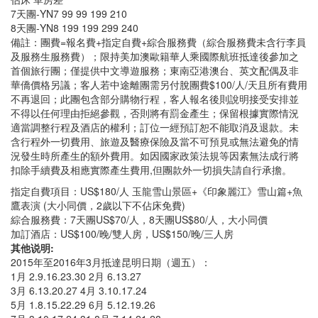
7天團-YN7 99 99 199 210
8天團-YN8 199 199 299 240
備註：團費=報名費+指定自費+綜合服務費（綜合服務費未含行李員
及服務生服務費）；限持美加澳歐籍華人乘國際航班抵達後參加之
首個旅行團；僅提供中文導遊服務；東南亞港澳台、英文配偶及非
華僑價格另議；客人若中途離團需另付脫團費$100/人/天且所有費用
不再退回；此團包含部分購物行程，客人報名後則說明接受安排並
不得以任何理由拒絕參觀，否則將有罰金產生；保留根據實際情況
適當調整行程及酒店的權利；訂位一經預訂恕不能取消及退款。未
含行程外一切費用、旅遊及醫療保險及當不可預見或無法避免的情
況發生時所產生的額外費用。如因國家政策法規等因素無法成行將
扣除手續費及相應實際產生費用,但團款外一切損失請自行承擔。
指定自費項目：US$180/人 玉龍雪山景區+《印象麗江》雪山篇+魚
鷹表演 (大小同價，2歲以下不佔床免費)
綜合服務費：7天團US$70/人，8天團US$80/人，大小同價
加訂酒店：US$100/晚/雙人房，US$150/晚/三人房
其他说明:
2015年至2016年3月抵達昆明日期（週五）：
1月 2.9.16.23.30 2月 6.13.27
3月 6.13.20.27 4月 3.10.17.24
5月 1.8.15.22.29 6月 5.12.19.26