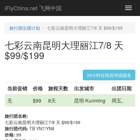
Skip
iFlyChina.net 飞网中国
Toggl
to
navig
main
content
旅行团出团计划
七彩云南昆明大理丽江7/8 天 $99/$199
七彩云南昆明大理丽江7/8 天
$99/$199
24小时在线咨询或报名
当前促销
价格
旅程天数
出发城市
出团日期
无
$99
8天
昆明 Kunming
周五,
旅行团名称:
七彩云南昆明大理丽江7/8 天 $99/$199
旅行团代码:
TB YN7/YN8
价格:
99