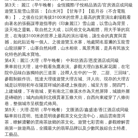
第3天： 麗江（早午晚餐） 金恆國際/子悅精品酒店/官房酒店或同級
遊覽玉龍雪山景區：【白水河】【甘海子】【藍月谷（不含電瓶
車）】，之後在位於海拔3100米的世界上最高的實景演出劇場觀看
由著名的張藝謀導遊指導的《印象麗江》雪山篇，以雪山為背景，
汲天地之靈氣，取自然之大成，以民俗文化為載體，用大手筆的寫
意，在海拔3100米的世界上最高的演出場地，讓生命的真實與震
撼，如此貼近每一個人。之後遊覽玉水寨，地處聞名遐邇的玉龍雪
山龍頭腳下，山寨自然純樸，山水相依，風景秀麗，是具有民族文
化特色的風水寶地。
第4天：麗江-大理（早午晚餐） 中和坊酒店/恩度酒店或同級
乘車前往大理，途中觀看魚鷹表演。參觀大理白族私家花園，在宅
院中品味白族獨特的三道茶，詮釋人生中的“一苦、二甜、三回味”。
參觀制銀作坊。抵達大理後遊覽大理古城、洋人街。現存的大理古
城是以明朝初年在陽苴咩城的基礎上恢復的，城呈方形，開四門，
上建城樓，下有衛城，更有南北三條溪水作為天然屏障，城牆外層
是磚砌的；城內由南到北橫貫著五條大街，自西向東縱穿了八條街
巷，整個城市呈棋盤式佈局。
第5天：大理-昆明（早午晚餐） 文匯酒店/鑫盛達/香江酒店或同級
驅車前往昆明。抵達昆明後參觀茶文化交流中心，細品雲南普洱
茶，瞭解濃鬱的雲南茶故鄉的茶文化。遊覽七彩雲南，參觀瞭解雲
南第一旅遊商品，全國最大的翡翠品牌以及少數民族綜合土特產、
工藝品。