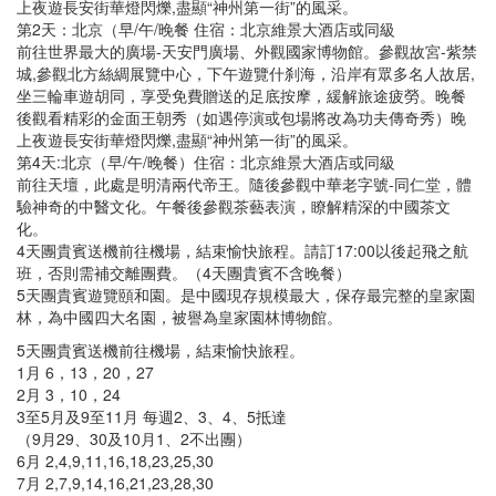
上夜遊長安街華燈閃爍,盡顯“神州第一街”的風采。
第2天：北京（早/午/晚餐 住宿：北京維景大酒店或同級
前往世界最大的廣場-天安門廣場、外觀國家博物館。參觀故宮-紫禁
城,參觀北方絲綢展覽中心，下午遊覽什刹海，沿岸有眾多名人故居,
坐三輪車遊胡同，享受免費贈送的足底按摩，緩解旅途疲勞。晚餐
後觀看精彩的金面王朝秀（如遇停演或包場將改為功夫傳奇秀）晚
上夜遊長安街華燈閃爍,盡顯“神州第一街”的風采。
第4天:北京（早/午/晚餐）住宿：北京維景大酒店或同級
前往天壇，此處是明清兩代帝王。隨後參觀中華老字號-同仁堂，體
驗神奇的中醫文化。午餐後參觀茶藝表演，瞭解精深的中國茶文
化。
4天團貴賓送機前往機場，結束愉快旅程。請訂17:00以後起飛之航
班，否則需補交離團費。（4天團貴賓不含晚餐）
5天團貴賓遊覽頤和園。是中國現存規模最大，保存最完整的皇家園
林，為中國四大名園，被譽為皇家園林博物館。
5天團貴賓送機前往機場，結束愉快旅程。
1月 6，13，20，27
2月 3，10，24
3至5月及9至11月 每週2、3、4、5抵達
（9月29、30及10月1、2不出團）
6月 2,4,9,11,16,18,23,25,30
7月 2,7,9,14,16,21,23,28,30