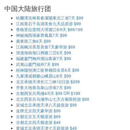
中国大陆旅行团
哈爾濱吉林長春瀋陽東北三省7天 $99
江南黄石千岛湖美食九天品质游 $99
香格里拉昆明大理麗江8/9天 $99/199
神秘湘西張家界鳳凰7天 $99
廣東珠三角6天 $99
江南枫泾美景美食7天豪华游 $69
浪漫海南海口興隆三亞6天 $99
福建廈門梅州潮汕客家7天 $99
武夷山廈門福州7天 $99
桂林陽朔漓江龍脊梯田全景6天 $99
九寨溝成都樂山峨眉山8天 $99
北京承德天津长江三峡12日游 $299
齐鲁大地青岛泰山济南7天 $99
古都西安兵馬俑4/5天 $99 OR $199
北京西安兵马俑华山七天古都双程游 $99
皇城北京承德天津八天超值游 $99
金牌北京四天豪华游 $99
古都北京五天顺道游 $69
古都北京四天顺道游 $49
黄城北京承德天津七天超值游 $49