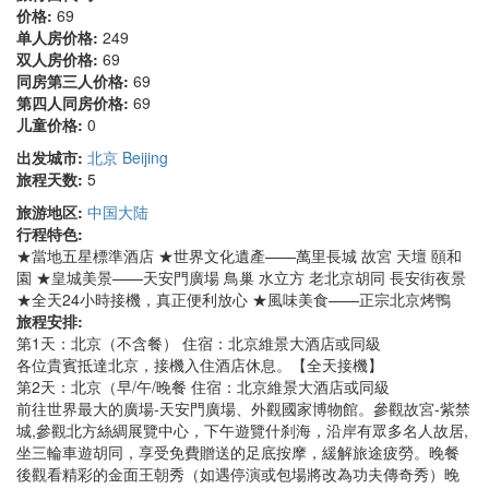
价格:
69
单人房价格:
249
双人房价格:
69
同房第三人价格:
69
第四人同房价格:
69
儿童价格:
0
出发城市:
北京 Beijing
旅程天数:
5
旅游地区:
中国大陆
行程特色:
★當地五星標準酒店 ★世界文化遺產——萬里長城 故宮 天壇 頤和
園 ★皇城美景——天安門廣場 鳥巢 水立方 老北京胡同 長安街夜景
★全天24小時接機，真正便利放心 ★風味美食——正宗北京烤鴨
旅程安排:
第1天：北京（不含餐） 住宿：北京維景大酒店或同級
各位貴賓抵達北京，接機入住酒店休息。【全天接機】
第2天：北京（早/午/晚餐 住宿：北京維景大酒店或同級
前往世界最大的廣場-天安門廣場、外觀國家博物館。參觀故宮-紫禁
城,參觀北方絲綢展覽中心，下午遊覽什刹海，沿岸有眾多名人故居,
坐三輪車遊胡同，享受免費贈送的足底按摩，緩解旅途疲勞。晚餐
後觀看精彩的金面王朝秀（如遇停演或包場將改為功夫傳奇秀）晚