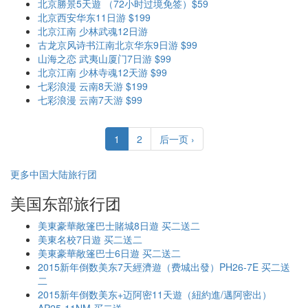
北京勝景5天遊 （72小时过境免签）$59
北京西安华东11日游 $199
北京江南 少林武魂12日游
古龙京风诗书江南北京华东9日游 $99
山海之恋 武夷山厦门7日游 $99
北京江南 少林寺魂12天游 $99
七彩浪漫 云南8天游 $199
七彩浪漫 云南7天游 $99
1
2
后一页 ›
更多中国大陆旅行团
美国东部旅行团
美東豪華敞篷巴士賭城8日遊 买二送二
美東名校7日遊 买二送二
美東豪華敞篷巴士6日遊 买二送二
2015新年倒数美东7天經濟遊（费城出發）PH26-7E 买二送
二
2015新年倒数美东+迈阿密11天遊（紐約進/邁阿密出）