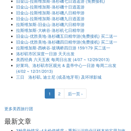
旧金山-拉斯维加斯-洛杉磯七日逍遥游 (免费接机)
旧金山-拉斯维加斯-洛杉磯十日逍遥游
旧金山-拉斯维加斯-洛杉磯八日精华游
旧金山-拉斯维加斯-洛杉磯九日逍遥游
拉斯维加斯-旧金山-洛杉磯六日精华游
拉斯维加斯-大峡谷-洛杉机七日精华游
旧金山-优胜美地-洛杉磯五日精华游(免费接机) 买二送一
旧金山-优胜美地-洛杉磯四日精华游(免费接机) 买二送一
拉斯维加斯-西峡谷-玻璃桥四日游 159/179 买二送一
洛杉矶市区深度一日游 天天出发
美西经典 六天五夜 每周日出发 (4/07 ~ 12/29/2013)
好莱坞、洛杉矶市区观光 & 盖帝中心一日游 每周二出发
(4/02 ~ 12/31/2013)
三日 洛杉矶, 迪士尼 (或圣地牙哥) 及环球影城
1
2
后一页 ›
更多美西旅行团
最新文章
3种意外情况+4大价值维度：重新认识毕业证样本的实用与收