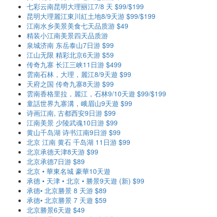
七彩云南昆明大理丽江7/8 天 $99/$199
昆明大理麗江東川紅土地8/9天游 $99/$199
江南水乡美景美食七天品质游 $49
精装小江南美景四天品质游
泉城济南 东岳泰山7日游 $99
江山无限 精彩北京6天游 $59
传奇九寨 长江三峡11日游 $499
雲南石林，大理，麗江8/9天遊 $99
天府之国 传奇九寨8天游 $99
雲南香格里拉，麗江，石林9/10天遊 $99/$199
童話世界九寨溝，峨眉山9天遊 $99
诗画江南, 古都西安9日游 $99
江南美景 少陵武魂10日游 $99
黄山千岛湖 诗书江南9日游 $99
北京 江南 黄石 千岛湖 11日游 $99
北京承德天津8天游 $99
北京承德7日游 $89
北京 • 華東名城 豪華10天遊
承德 • 天津 • 北京 • 勝景9天遊 (新) $99
承德• 北京勝景 8 天游 $89
承德• 北京勝景 7 天遊 $59
北京勝景6天遊 $49