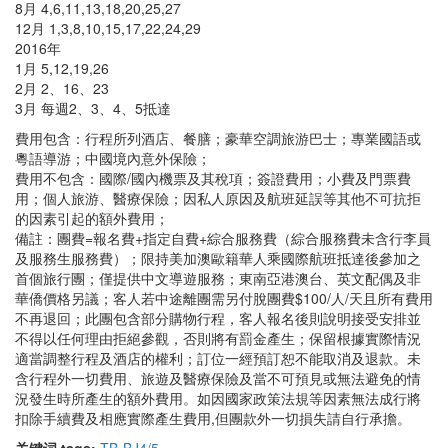
8月 4,6,11,13,18,20,25,27
12月 1,3,8,10,15,17,22,24,29
2016年
1月 5,12,19,26
2月 2、16、23
3月 每週2、3、4、5抵達
費用包含：行程所列酒店、餐膳；豪華空調旅游巴士；專業國語或
粵語導游；中國境內意外保險；
費用不包含：國際/國內機票及其稅項；簽證費用；小費及門票費
用；個人旅游、醫療保險；因私人原因及航班延誤等其他不可抗拒
的因素引起的額外費用；
備註：團費=報名費+指定自費+綜合服務費（綜合服務費未含行李員
及服務生服務費）；限持美加澳歐籍華人乘國際航班抵達後參加之
首個旅行團；僅提供中文導遊服務；東南亞港澳台、英文配偶及非
華僑價格另議；客人若中途離團需另付脫團費$100/人/天且所有費用
不再退回；此團包含部分購物行程，客人報名後則說明接受安排並
不得以任何理由拒絕參觀，否則將有罰金產生；保留根據實際情況
適當調整行程及酒店的權利；訂位一經預訂恕不能取消及退款。未
含行程外一切費用、旅遊及醫療保險及當不可預見或無法避免的情
況發生時所產生的額外費用。如因國家政策法規等因素無法成行將
扣除手續費及相應實際產生費用,但團款外一切損失請自行承擔。