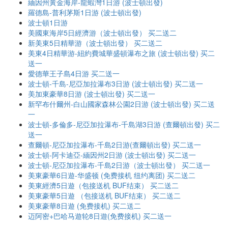
緬因州黃金海岸-龍蝦灣1日游 (波士頓出發)
羅德島-普利茅斯1日游 (波士頓出發)
波士頓1日游
美國東海岸5日經濟游（波士頓出發） 买二送二
新美東5日精華游（波士頓出發） 买二送二
美東4日精華游-紐約費城華盛頓瀑布之旅 (波士頓出發) 买二
送一
愛德華王子島4日游 买二送一
波士頓-千島-尼亞加拉瀑布3日游 (波士頓出發) 买二送一
美加東豪華8日游 (波士頓出發) 买二送一
新罕布什爾州-白山國家森林公園2日游 (波士頓出發) 买二送
一
波士頓-多倫多-尼亞加拉瀑布-千島湖3日游 (查爾頓出發) 买二
送一
查爾頓-尼亞加拉瀑布-千島2日游(查爾頓出發) 买二送一
波士頓-阿卡迪亞-緬因州2日游 (波士頓出發) 买二送一
波士頓-尼亞加拉瀑布-千島2日游（波士頓出發） 买二送一
美東豪華6日遊-华盛顿 (免费接机 纽约离团) 买二送二
美東經濟5日遊（包接送机 BUF结束） 买二送二
美東豪華5日遊 （包接送机 BUF结束） 买二送二
美東豪華8日遊 (免费接机) 买二送二
迈阿密+巴哈马遊轮8日遊(免费接机) 买二送一