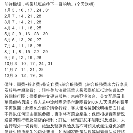
前往機場，搭乘航班前往下一目的地。(全天送機)
1月 3，10，17，24，31
2月 7，14，21，28
3月 7，14，21，28
4月 4，11，18，25
5月 2，9，16，23，30
6月 6，13，20，27
7月 4，11，18，25
8月 1，8，15，22，29
9月 5，12，19，26
10月 3，10，17，24，31
11月 7，14，21，28
12月 5，12，19，26
備註：團費=報名費+指定自費+綜合服務費（綜合服務費未含行李員
及服務生服務費）；限持美加澳歐籍華人乘國際航班抵達後參加之
首個旅行團；僅提供中文導遊服務；東南亞港澳台、英文配偶及非
華僑價格另議；客人若中途離團需另付脫團費$100/人/天且所有費用
不再退回；此團包含部分購物行程，客人報名後則說明接受安排並
不得以任何理由拒絕參觀，否則將有罰金產生；保留根據實際情況
適當調整行程及酒店的權利；訂位一經預訂恕不能取消及退款。未
含行程外一切費用、旅遊及醫療保險及當不可預見或無法避免的情
況發生時所產生的額外費用。如因國家政策法規等因素無法成行將