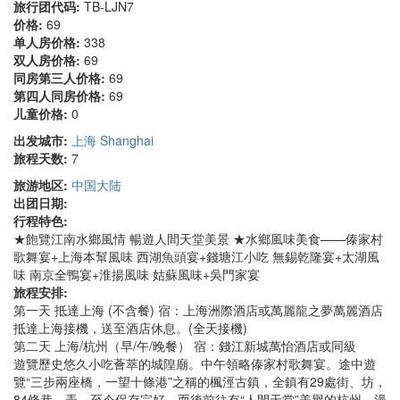
旅行团代码:
TB-LJN7
价格:
69
单人房价格:
338
双人房价格:
69
同房第三人价格:
69
第四人同房价格:
69
儿童价格:
0
出发城市:
上海 Shanghai
旅程天数:
7
旅游地区:
中国大陆
出团日期:
行程特色:
★飽覽江南水鄉風情 暢遊人間天堂美景 ★水鄉風味美食——傣家村
歌舞宴+上海本幫風味 西湖魚頭宴+錢塘江小吃 無錫乾隆宴+太湖風
味 南京全鴨宴+淮揚風味 姑蘇風味+吳門家宴
旅程安排:
第一天 抵達上海 (不含餐) 宿：上海洲際酒店或萬麗龍之夢萬麗酒店
抵達上海接機，送至酒店休息。(全天接機)
第二天 上海/杭州（早/午/晚餐） 宿：錢江新城萬怡酒店或同級
遊覽歷史悠久小吃薈萃的城隍廟。中午領略傣家村歌舞宴。途中遊
覽“三步兩座橋，一望十條港”之稱的楓涇古鎮，全鎮有29處街、坊，
84條巷、弄，至今保存完好。而後前往有“人間天堂”美譽的杭州。漫