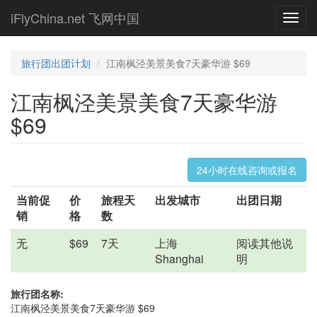
Skip
iFlyChina.net 飞网中国
Toggl
to
navig
main
content
旅行团出团计划
江南枫泾美景美食7天豪华游 $69
江南枫泾美景美食7天豪华游
$69
24小时在线咨询或报名
当前促
价
旅程天
出发城市
出团日期
销
格
数
无
$69
7天
上海
阅读其他说
Shanghai
明
旅行团名称:
江南枫泾美景美食7天豪华游 $69