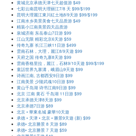
黄城北京承德天津七天超值游 $49
七彩云南昆明大理丽江7/8 天 $99/$199
昆明大理麗江東川紅土地8/9天游 $99/$199
江南水乡美景美食七天品质游 $49
精装小江南美景四天品质游
泉城济南 东岳泰山7日游 $99
江山无限 精彩北京6天游 $59
传奇九寨 长江三峡11日游 $499
雲南石林，大理，麗江8/9天遊 $99
天府之国 传奇九寨8天游 $99
雲南香格里拉，麗江，石林9/10天遊 $99/$199
童話世界九寨溝，峨眉山9天遊 $99
诗画江南, 古都西安9日游 $99
江南美景 少陵武魂10日游 $99
黄山千岛湖 诗书江南9日游 $99
北京 江南 黄石 千岛湖 11日游 $99
北京承德天津8天游 $99
北京承德7日游 $89
北京 • 華東名城 豪華10天遊
承德 • 天津 • 北京 • 勝景9天遊 (新) $99
承德• 北京勝景 8 天游 $89
承德• 北京勝景 7 天遊 $59