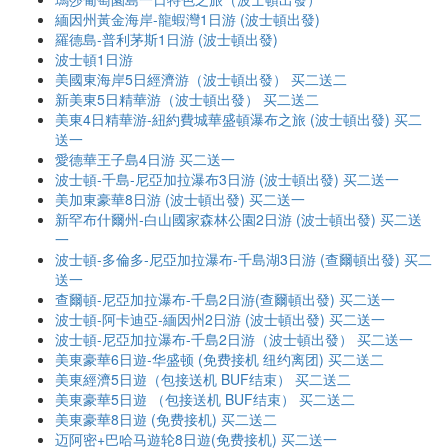
緬因州黃金海岸-龍蝦灣1日游 (波士頓出發)
羅德島-普利茅斯1日游 (波士頓出發)
波士頓1日游
美國東海岸5日經濟游（波士頓出發） 买二送二
新美東5日精華游（波士頓出發） 买二送二
美東4日精華游-紐約費城華盛頓瀑布之旅 (波士頓出發) 买二
送一
愛德華王子島4日游 买二送一
波士頓-千島-尼亞加拉瀑布3日游 (波士頓出發) 买二送一
美加東豪華8日游 (波士頓出發) 买二送一
新罕布什爾州-白山國家森林公園2日游 (波士頓出發) 买二送
一
波士頓-多倫多-尼亞加拉瀑布-千島湖3日游 (查爾頓出發) 买二
送一
查爾頓-尼亞加拉瀑布-千島2日游(查爾頓出發) 买二送一
波士頓-阿卡迪亞-緬因州2日游 (波士頓出發) 买二送一
波士頓-尼亞加拉瀑布-千島2日游（波士頓出發） 买二送一
美東豪華6日遊-华盛顿 (免费接机 纽约离团) 买二送二
美東經濟5日遊（包接送机 BUF结束） 买二送二
美東豪華5日遊 （包接送机 BUF结束） 买二送二
美東豪華8日遊 (免费接机) 买二送二
迈阿密+巴哈马遊轮8日遊(免费接机) 买二送一