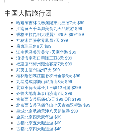
中国大陆旅行团
哈爾濱吉林長春瀋陽東北三省7天 $99
江南黄石千岛湖美食九天品质游 $99
香格里拉昆明大理麗江8/9天 $99/199
神秘湘西張家界鳳凰7天 $99
廣東珠三角6天 $99
江南枫泾美景美食7天豪华游 $69
浪漫海南海口興隆三亞6天 $99
福建廈門梅州潮汕客家7天 $99
武夷山廈門福州7天 $99
桂林陽朔漓江龍脊梯田全景6天 $99
九寨溝成都樂山峨眉山8天 $99
北京承德天津长江三峡12日游 $299
齐鲁大地青岛泰山济南7天 $99
古都西安兵馬俑4/5天 $99 OR $199
北京西安兵马俑华山七天古都双程游 $99
皇城北京承德天津八天超值游 $99
金牌北京四天豪华游 $99
古都北京五天顺道游 $69
古都北京四天顺道游 $49