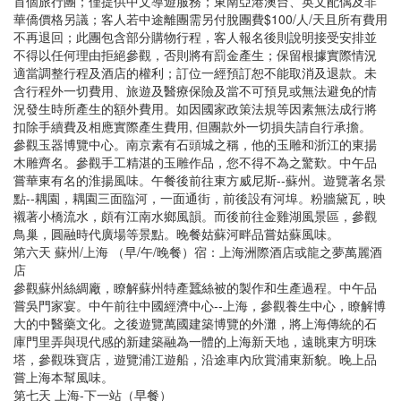
首個旅行團；僅提供中文導遊服務；東南亞港澳台、英文配偶及非
華僑價格另議；客人若中途離團需另付脫團費$100/人/天且所有費用
不再退回；此團包含部分購物行程，客人報名後則說明接受安排並
不得以任何理由拒絕參觀，否則將有罰金產生；保留根據實際情況
適當調整行程及酒店的權利；訂位一經預訂恕不能取消及退款。未
含行程外一切費用、旅遊及醫療保險及當不可預見或無法避免的情
況發生時所產生的額外費用。如因國家政策法規等因素無法成行將
扣除手續費及相應實際產生費用, 但團款外一切損失請自行承擔。
參觀玉器博覽中心。南京素有石頭城之稱，他的玉雕和浙江的東揚
木雕齊名。參觀手工精湛的玉雕作品，您不得不為之驚歎。中午品
嘗華東有名的淮揚風味。午餐後前往東方威尼斯--蘇州。遊覽著名景
點--耦園，耦園三面臨河，一面通街，前後設有河埠。粉牆黛瓦，映
襯著小橋流水，頗有江南水鄉風韻。而後前往金雞湖風景區，參觀
鳥巢，圓融時代廣場等景點。晚餐姑蘇河畔品嘗姑蘇風味。
第六天 蘇州/上海 （早/午/晚餐）宿：上海洲際酒店或龍之夢萬麗酒
店
參觀蘇州絲綢廠，瞭解蘇州特產蠶絲被的製作和生產過程。中午品
嘗吳門家宴。中午前往中國經濟中心--上海，參觀養生中心，瞭解博
大的中醫藥文化。之後遊覽萬國建築博覽的外灘，將上海傳統的石
庫門里弄與現代感的新建築融為一體的上海新天地，遠眺東方明珠
塔，參觀珠寶店，遊覽浦江遊船，沿途車內欣賞浦東新貌。晚上品
嘗上海本幫風味。
第七天 上海-下一站（早餐）