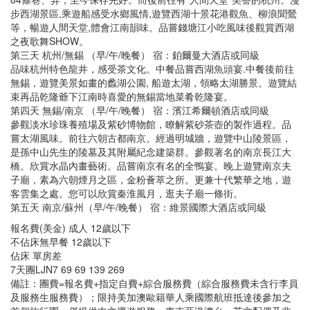
步西湖景區,乘遊船感受水鄉風情,遊覽西湖十景花港觀魚、柳浪聞鶯
等，暢遊人間天堂,體會江南韻味。品嘗錢塘江小吃風味後觀賞西湖
之夜歌舞SHOW。
第三天 杭州/無錫 （早/午/晚餐） 宿：鉑爾曼大酒店或同級
品味杭州特色龍井，感受茶文化。中餐品嘗西湖魚頭宴.中餐後前往
無錫，遊覽美景如畫的蠡湖公園, 船遊太湖，領略太湖勝景。遊覽結
束再品乾隆爺下江南時喜愛的無錫當地菜肴乾隆宴。
第四天 無錫/南京 （早/午/晚餐） 宿：濱江希爾頓酒店或同級
參觀淡水珍珠養殖場及紫砂博物館，瞭解紫砂茶壺的製作過程。品
嘗太湖風味。前往六朝古都南京。經過明城牆，遊覽中山陵景區，
是孫中山先生的陵墓及其附屬紀念建築群。參觀著名的南京長江大
橋。欣賞水晶內畫藝術。品嘗南京有名的全鴨宴。晚上遊覽南京夫
子廟，素為六朝煙月之區，金粉薈萃之所。更兼十代繁華之地，遊
客雲集之處。您可以欣賞秦淮風月，逛夫子廟一條街。
第五天 南京/蘇州（早/午/晚餐） 宿：維景國際大酒店或同級
報名費(美金) 成人 12歲以下
不佔床無早餐 12歲以下
佔床 單房差
7天團LJN7 69 69 139 269
備註：團費=報名費+指定自費+綜合服務費（綜合服務費未含行李員
及服務生服務費）；限持美加澳歐籍華人乘國際航班抵達後參加之