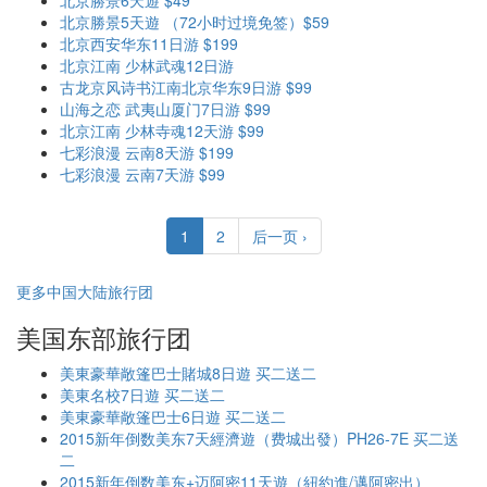
北京勝景6天遊 $49
北京勝景5天遊 （72小时过境免签）$59
北京西安华东11日游 $199
北京江南 少林武魂12日游
古龙京风诗书江南北京华东9日游 $99
山海之恋 武夷山厦门7日游 $99
北京江南 少林寺魂12天游 $99
七彩浪漫 云南8天游 $199
七彩浪漫 云南7天游 $99
1
2
后一页 ›
更多中国大陆旅行团
美国东部旅行团
美東豪華敞篷巴士賭城8日遊 买二送二
美東名校7日遊 买二送二
美東豪華敞篷巴士6日遊 买二送二
2015新年倒数美东7天經濟遊（费城出發）PH26-7E 买二送
二
2015新年倒数美东+迈阿密11天遊（紐約進/邁阿密出）