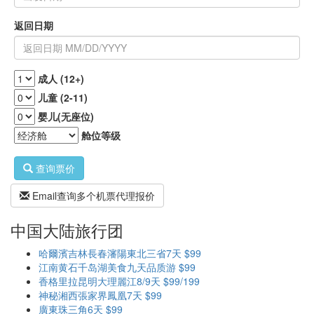
返回日期
成人 (12+)
儿童 (2-11)
婴儿(无座位)
舱位等级
查询票价
Email查询多个机票代理报价
中国大陆旅行团
哈爾濱吉林長春瀋陽東北三省7天 $99
江南黄石千岛湖美食九天品质游 $99
香格里拉昆明大理麗江8/9天 $99/199
神秘湘西張家界鳳凰7天 $99
廣東珠三角6天 $99