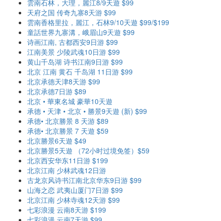
雲南石林，大理，麗江8/9天遊 $99
天府之国 传奇九寨8天游 $99
雲南香格里拉，麗江，石林9/10天遊 $99/$199
童話世界九寨溝，峨眉山9天遊 $99
诗画江南, 古都西安9日游 $99
江南美景 少陵武魂10日游 $99
黄山千岛湖 诗书江南9日游 $99
北京 江南 黄石 千岛湖 11日游 $99
北京承德天津8天游 $99
北京承德7日游 $89
北京 • 華東名城 豪華10天遊
承德 • 天津 • 北京 • 勝景9天遊 (新) $99
承德• 北京勝景 8 天游 $89
承德• 北京勝景 7 天遊 $59
北京勝景6天遊 $49
北京勝景5天遊 （72小时过境免签）$59
北京西安华东11日游 $199
北京江南 少林武魂12日游
古龙京风诗书江南北京华东9日游 $99
山海之恋 武夷山厦门7日游 $99
北京江南 少林寺魂12天游 $99
七彩浪漫 云南8天游 $199
七彩浪漫 云南7天游 $99