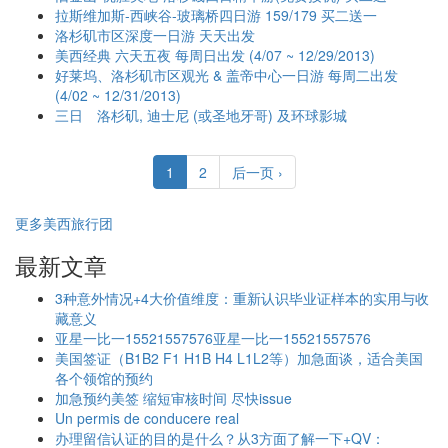
拉斯维加斯-西峡谷-玻璃桥四日游 159/179 买二送一
洛杉矶市区深度一日游 天天出发
美西经典 六天五夜 每周日出发 (4/07 ~ 12/29/2013)
好莱坞、洛杉矶市区观光 & 盖帝中心一日游 每周二出发
(4/02 ~ 12/31/2013)
三日 洛杉矶, 迪士尼 (或圣地牙哥) 及环球影城
1
2
后一页 ›
更多美西旅行团
最新文章
3种意外情况+4大价值维度：重新认识毕业证样本的实用与收
藏意义
亚星一比一15521557576亚星一比一15521557576
美国签证（B1B2 F1 H1B H4 L1L2等）加急面谈，适合美国
各个领馆的预约
加急预约美签 缩短审核时间 尽快issue
Un permis de conducere real
办理留信认证的目的是什么？从3方面了解一下+QV：