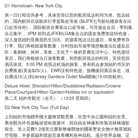
D1 Hometown- New York City
第一日行程仅供参考，具体安排以您的航班抵达时间为准。抵达紐
約，国内航班在该航班行李提取处等侯 (除JFK七号航站楼旅客在出
口处等待外)， 国际航班在乘客出口处等候，与导遊会合后，带到集
合点集中， 3PM 前到达JFK和LGA集合点的团友免费加送特色遊，
深入遊览紐約亚裔居民生活区。的遊客抵达法拉盛后，将免费寄存
行李。我们将根据遊客数量，分时段由导遊带领您畅遊法拉盛皇后
区：集购物，休闲，美食，文化于一体的亚裔生活中心。特色遊结
束后，我们将根据当日遊客数量，和您航班抵达的时间，安排您回
酒店休息。5:00 PM 前抵达机场的旅客，将有机会参加紐約市区的
自费夜遊(美金$25/人)。EWR没有特色遊。接機後回酒店休息，或
自費($10/人)到Jersey Gardens Outlet Mall購物(15:00前航班)。
Deluxe Hotel: Sheraton/Hilton/Doubletree/Radisson/Crowne
Plaza/Courtyard/Hilton Garden/Holiday inn or equivalent
第二天 紐約市觀光（全天） （12/25 星期四）
D2 New York City Tour (Full Day)
上到紐約市地標帝國大廈嘹望觀景臺，欣赏中央公園和紐約全景。
乘坐觀光环岛遊輪游览哈德遜河，與自由女神像和布魯克林橋攝影
留念。登上花費1.2億美元重新整修開放的國家歷史文物大無畏號航
空母舰，并参观協和號超音速客機和各种战机。漫步世界金融、证