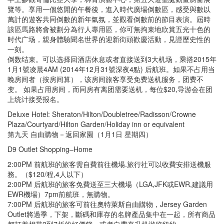
覽等。享用一個悠閒的午餐後，進入時代廣場倒數區，感受與數以
萬計的遊客共同倒數的新年氣氛，並觀看倒數前的節目表演。屆時
該區馬路將會被劃分為行人專用區，你可無拘束地欣賞五光十色的
时代广场，親身體驗聞名世界的迎新街頭歡慶活動，見證歷史性的
一刻。
倒数结束。可以选择回酒店休息或者直接送到3大机场，乘搭2015年
1月1號凌晨4AM (2014年12月31號深夜4點) 后航班。如果不占用当
晚房间者（按房间算），该房间旅客享受免费送机服务，团费不
变。 如果占用房间，而同房有离团需要送机，每位$20,导游会在团
上统计接受报名。
Deluxe Hotel: Sheraton/Hilton/Doubletree/Radisson/Crowne
Plaza/Courtyard/Hilton Garden/Holiday inn or equivalent
第九天 自由購物－返回家園（1月1日 星期四）
D9 Outlet Shopping–Home
2:00PM 前航班的旅客需自費前往機場.旅行社可以收費安排送機服
務。（$120/程,4人以下）
2:00PM 后航班的旅客免費送至三大機場（LGA,JFK或EWR,建議用
EWR機場）7pm前航班，無購物。
7:00PM 后航班的旅客可前往奧特萊斯自由購物，Jersey Garden
Outlet將過季，下架，斷碼和庫存的名牌產品集中在一起，所有商品