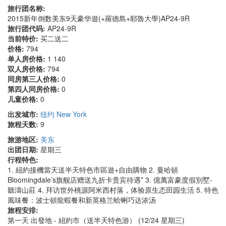
旅行团名称:
2015新年倒数美东9天豪华遊(+羅德島+耶魯大學)AP24-9R
旅行团代码:
AP24-9R
当前特价:
买二送二
价格:
794
单人房价格:
1 140
双人房价格:
794
同房第三人价格:
0
第四人同房价格:
0
儿童价格:
0
出发城市:
纽约 New York
旅程天数:
9
旅游地区:
美东
出团日期:
星期三
行程特色:
1. 紐約接機當天送半天特色市區遊+自由購物 2. 曼哈頓
Bloomingdale’s旗舰店赠送九折卡贵宾待遇* 3. 億萬富豪度假別墅-
聽濤山莊 4. 拜访世外桃源阿米西村落，体验原生态田园生活 5. 特色
風味餐：波士頓龍蝦餐和新英格兰蛤蜊巧达浓汤
旅程安排:
第一天 出發地 - 紐約市（送半天特色游） (12/24 星期三)