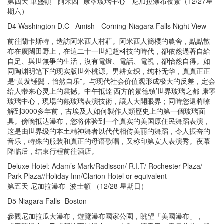
第四天 華盛頓 - 阿米西- 康寧玻璃中心 - 尼加拉瀑布夜景（12/27星
期六）
D4 Washington D.C –Amish - Corning-Niagara Falls Night View
前往蘭卡斯特，造訪阿米西人村莊。阿米西人簡樸的農舍，點點散
布在廣闊田野上，在這二十一世紀超科技的時代，卻依然過著自給
自足、與世無爭的生活，沒有電燈、電話、電視，卻怡然自得。如
同陶渊明笔下的现实版世外桃源。男耕女织，纯朴无华，真真正正
是“黄发锤鬓，怡然自乐”。与现代社会价值观形成极大的反差，定会
给人带来心灵上的震撼。中午抵達‘西方的景德镇’世界玻璃之都-康寧
玻璃中心，現場的熱玻璃表演技術，讓人大開眼界；同時您還將暸
解到3000多年前，古埃及人如何製作人類歷史上的第一個玻璃面
具。傍晚抵达瀑布，您将体验到一个真实的美国原住民舞蹈表演，
这是由世界级的本土精神舞者以代代相传美丽的舞蹈，令人振奋的
音乐，特殊的服装和真正的母语歌唱，又称印第安人表演秀。夜幕
降临后，结束行程前往酒店。
Deluxe Hotel: Adam’s Mark/Radisson/ R.I.T/ Rochester Plaza/
Park Plaza//Holiday Inn/Clarion Hotel or equivalent
第五天 尼加拉瀑布- 波士頓 （12/28 星期日）
D5 Niagara Falls- Boston
參觀尼加拉瓜大瀑布，遊覽瀑布國家公園，眺望「美國瀑布」，