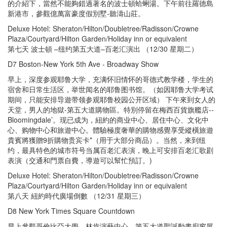
的介紹下，當然不能夠錯過著名的波士頓蛤蜊湯。下午前往羅德島
新港市，參觀億萬富豪度假別墅-聽濤山莊。
Deluxe Hotel: Sheraton/Hilton/Doubletree/Radisson/Crowne
Plaza/Courtyard/Hilton Garden/Holiday inn or equivalent
第七天 波士頓 –纽约第五大道–百老汇演出 （12/30 星期二）
D7 Boston-New York 5th Ave - Broadway Show
早上，深度参观耶鲁大学，充满怀旧情怀的哥德式教学楼，学生的
宿舍和日常生活区，举世闻名的耶鲁图书馆。（如因耶鲁大学考试
期间，只能安排导遊带领参观耶鲁校园公开区域） 下午來到女人的
天堂，男人的地獄-第五大道購物區。特別停留在梅西百貨旗艦店--
Bloomingdale’。现已成为，紐約的商业中心、居住中心、文化中
心、购物中心和旅遊中心。體驗極度奢華的購物感覺享受縱橫旅遊
貴賓將獲贈9折購物贵宾卡*（用于大部分商品）。当然，来到纽
约，最具特色的城市符号当属百老汇表演，晚上可安排百老汇歌剧
表演（交通和門票自費，導遊可以幫忙預訂。)
Deluxe Hotel: Sheraton/Hilton/Doubletree/Radisson/Crowne
Plaza/Courtyard/Hilton Garden/Holiday inn or equivalent
第八天 紐約時代廣場倒數 （12/31 星期三）
D8 New York Times Square Countdown
早上參觀哥倫比亞大學，林肯演藝中心，第五大道聖誕動畫廚窗展