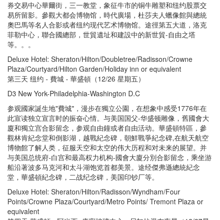
券交易中心華爾街，三一教堂，象征牛市的铜牛雕塑和纽约股票交
易所留影。參觀大都会博物馆，時代廣場，杜莎夫人蠟像館與總統
奧巴馬等名人合影或者纽约现代艺术博物馆。途徑第五大道，洛克
菲勒中心，聯合國總部，世貿遺址和建設中的新世貿-自由之塔
等。。。
Deluxe Hotel: Sheraton/Hilton/Doubletree/Radisson/Crowne
Plaza/Courtyard/Hilton Garden/Holiday inn or equivalent
第三天 纽约 - 費城 - 華盛頓（12/26 星期五）
D3 New York-Philadelphia-Washington D.C
参观國家誕生地"費城"，漫步在獨立公園，在想象中感受1776年在
此宣读独立宣言时的振奋心情。与美国国父-华盛顿雕像，舊國會大
廈和獨立宫合影留念，参观自由鐘或者自由活动。華盛頓特區，參
觀林肯紀念堂和倒影湖，越戰紀念碑，朝鮮戰爭紀念碑,在航天航空
博物館了解人类，征服天空和太空的伟大历程和对未来的展望。并
与美国总统府-白宫和最高权力机构-國會大廈分別合影留念，乘坐游
船沿著波多马克河和太斗湖饱览首都美景。途经傑弗遜總統紀念
堂，華盛頓紀念碑，二战纪念碑，美国印钞厂等。
Deluxe Hotel: Sheraton/Hilton/Radisson/Wyndham/Four
Points/Crowne Plaza/Courtyard/Metro Points/ Tremont Plaza or
equivalent