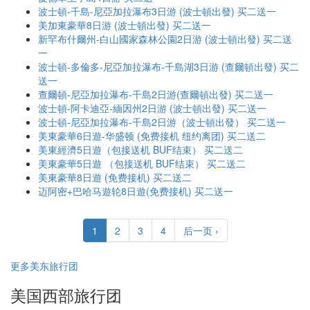
波士頓-千島-尼亞加拉瀑布3日游 (波士頓出發) 买二送一
美加東豪華8日游 (波士頓出發) 买二送一
新罕布什爾州-白山國家森林公園2日游 (波士頓出發) 买二送
一
波士頓-多倫多-尼亞加拉瀑布-千島湖3日游 (查爾頓出發) 买二
送一
查爾頓-尼亞加拉瀑布-千島2日游(查爾頓出發) 买二送一
波士頓-阿卡迪亞-緬因州2日游 (波士頓出發) 买二送一
波士頓-尼亞加拉瀑布-千島2日游（波士頓出發） 买二送一
美東豪華6日遊-华盛顿 (免费接机 纽约离团) 买二送二
美東經濟5日遊（包接送机 BUF结束） 买二送二
美東豪華5日遊 （包接送机 BUF结束） 买二送二
美東豪華8日遊 (免费接机) 买二送二
迈阿密+巴哈马遊轮8日遊(免费接机) 买二送一
1
2
3
4
后一页 ›
更多美东旅行团
美国西部旅行团