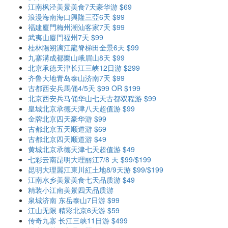
江南枫泾美景美食7天豪华游 $69
浪漫海南海口興隆三亞6天 $99
福建廈門梅州潮汕客家7天 $99
武夷山廈門福州7天 $99
桂林陽朔漓江龍脊梯田全景6天 $99
九寨溝成都樂山峨眉山8天 $99
北京承德天津长江三峡12日游 $299
齐鲁大地青岛泰山济南7天 $99
古都西安兵馬俑4/5天 $99 OR $199
北京西安兵马俑华山七天古都双程游 $99
皇城北京承德天津八天超值游 $99
金牌北京四天豪华游 $99
古都北京五天顺道游 $69
古都北京四天顺道游 $49
黄城北京承德天津七天超值游 $49
七彩云南昆明大理丽江7/8 天 $99/$199
昆明大理麗江東川紅土地8/9天游 $99/$199
江南水乡美景美食七天品质游 $49
精装小江南美景四天品质游
泉城济南 东岳泰山7日游 $99
江山无限 精彩北京6天游 $59
传奇九寨 长江三峡11日游 $499