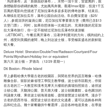
「馬蹄瀑布」及「新娘面紗瀑布」。水勢一瀉千里，雷霆萬鈞，親
身體驗那份磅礡的氣勢，尤如萬馬奔騰。觀看Imax電影，投資1千五
百萬的電影向您描述了尼加拉瀑布多姿多彩的傳奇故事。结束后。
A.继续在尼加拉瓜市，瀑布公园自由活动。B.自費深度遊（$25/
人）,参观澎湃的漩渦公園，尼亞加拉军事要塞古堡（費用已含$13
古堡门票）。同时，如果你想体验一次难忘的、充满刺激的尼亚加
拉大瀑布旅行，你一定不能错过尼加拉瓜瀑布快速游艇
（JETBOAT)。午餐后离开瀑布，沿著伊利運河的方向，橫跨紐約上
州，感受到美國的遼闊，晚上到达波士顿，享受極富盛名的新鮮龍
蝦大餐。
Deluxe Hotel: Sheraton/DoubleTree/Radisson/Courtyard/Four
Points/Wyndham/Holiday Inn or equivalent
第六天 波士顿 -- 罗德岛 （12/29 星期一）
D6 Boston--Rhode Island
早上參觀哈佛大學最古老的校園區，與聞名世界的謊言雕像－哈佛
雕像合影。留影於麻省理工學院主教學樓。波士頓市區觀光，停留
在古老的三一大教堂和漢考克摩天大樓前的廣場拍照留念，途徑波
士頓公園、天鵝湖公園、普天壽大樓，波士頓圖書館，金色圓頂的
州議會大樓。乘坐波士頓海港遊船，盡情遊覽波士頓港灣。漫步于
古老的昆西市场，感受波士頓古老的文化遺產，還可以选购各种商
品和纪念品。幾十家餐廳供午餐選擇，品尝各种地道美食，在導遊