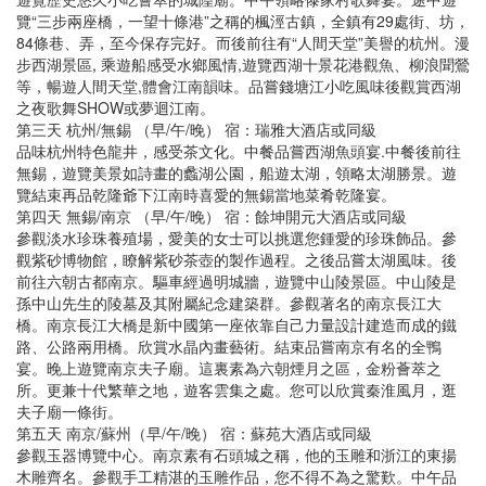
覽“三步兩座橋，一望十條港”之稱的楓涇古鎮，全鎮有29處街、坊，
84條巷、弄，至今保存完好。而後前往有“人間天堂”美譽的杭州。漫
步西湖景區, 乘遊船感受水鄉風情,遊覽西湖十景花港觀魚、柳浪聞鶯
等，暢遊人間天堂,體會江南韻味。品嘗錢塘江小吃風味後觀賞西湖
之夜歌舞SHOW或夢迴江南。
第三天 杭州/無錫 （早/午/晚） 宿：瑞雅大酒店或同級
品味杭州特色龍井，感受茶文化。中餐品嘗西湖魚頭宴.中餐後前往
無錫，遊覽美景如詩畫的蠡湖公園，船遊太湖，領略太湖勝景。遊
覽結束再品乾隆爺下江南時喜愛的無錫當地菜肴乾隆宴。
第四天 無錫/南京 （早/午/晚） 宿：餘坤開元大酒店或同級
參觀淡水珍珠養殖場，愛美的女士可以挑選您鍾愛的珍珠飾品。參
觀紫砂博物館，瞭解紫砂茶壺的製作過程。之後品嘗太湖風味。後
前往六朝古都南京。驅車經過明城牆，遊覽中山陵景區。中山陵是
孫中山先生的陵墓及其附屬紀念建築群。參觀著名的南京長江大
橋。南京長江大橋是新中國第一座依靠自己力量設計建造而成的鐵
路、公路兩用橋。欣賞水晶內畫藝術。結束品嘗南京有名的全鴨
宴。晚上遊覽南京夫子廟。這裏素為六朝煙月之區，金粉薈萃之
所。更兼十代繁華之地，遊客雲集之處。您可以欣賞秦淮風月，逛
夫子廟一條街。
第五天 南京/蘇州（早/午/晚） 宿：蘇苑大酒店或同級
參觀玉器博覽中心。南京素有石頭城之稱，他的玉雕和浙江的東揚
木雕齊名。參觀手工精湛的玉雕作品，您不得不為之驚歎。中午品