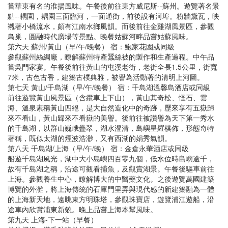
嘗華東有名的淮揚風味。午餐後前往東方威尼斯--蘇州。遊覽著名景
點--耦園，耦園三面臨河，一面通街，前後設有河埠。粉牆黛瓦，映
襯著小橋流水，頗有江南水鄉風韻。而後前往金雞湖風景區，參觀
鳥巢，圓融時代廣場等景點。晚餐姑蘇河畔品嘗姑蘇風味。
第六天 蘇州/黃山（早/午/晚餐） 宿：鮑家花園或同級
參觀蘇州絲綢廠，瞭解蘇州特產蠶絲被的製作和生產過程。中午品
嘗吳門家宴。午餐後前往黃山的屯溪老街，老街全長1.5公里，街寬
7米，古色古香，建築古樸典雅，被譽為活動著的清明上河圖。
第七天 黃山/千島湖（早/午/晚餐） 宿：千島湖溫馨島酒店或同級
前往遊覽黃山風景區（含纜車上下山），黃山其奇松、怪石、雲
海、溫泉素稱黃山四絕，是大自然造化中的奇跡，歷來享有五嶽歸
來不看山，黃山歸來不看嶽的美譽。後前往被讚譽為天下第一秀水
的千島湖，以群山巍峨疊翠，湖水澄清，島嶼星羅棋佈，形態奇特
著稱，既似太湖的煙波浩渺，又有西湖的娟秀氣韻。
第八天 千島湖/上海（早/午/晚） 宿：金倉永華酒店或同級
船遊千島湖風光，湖中大小島嶼四百零九個，低水位時島嶼逾千，
故有千島湖之稱，沿途可觀看捕魚，及觀賞湖景。午餐後驅車前往
上海。參觀養生中心，瞭解博大的中醫藥文化。之後遊覽萬國建築
博覽的外灘，將上海傳統的石庫門里弄與現代感的新建築融為一體
的上海新天地，遠眺東方明珠塔，參觀珠寶店，遊覽浦江遊船，沿
途車內欣賞浦東新貌。晚上品嘗上海本幫風味。
第九天 上海-下一站（早餐）