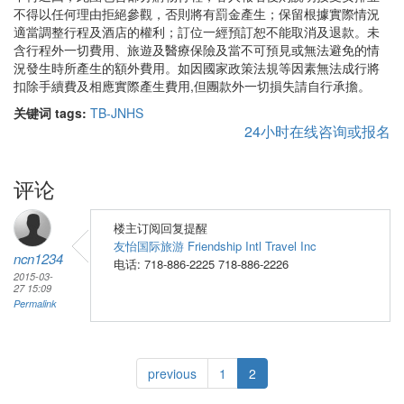
不得以任何理由拒絕參觀，否則將有罰金產生；保留根據實際情況
適當調整行程及酒店的權利；訂位一經預訂恕不能取消及退款。未
含行程外一切費用、旅遊及醫療保險及當不可預見或無法避免的情
況發生時所產生的額外費用。如因國家政策法規等因素無法成行將
扣除手續費及相應實際產生費用,但團款外一切損失請自行承擔。
关键词 tags:
TB-JNHS
24小时在线咨询或报名
评论
楼主订阅回复提醒
友怡国际旅游 Friendship Intl Travel Inc
ncn1234
电话: 718-886-2225 718-886-2226
2015-03-
27 15:09
Permalink
previous
1
2