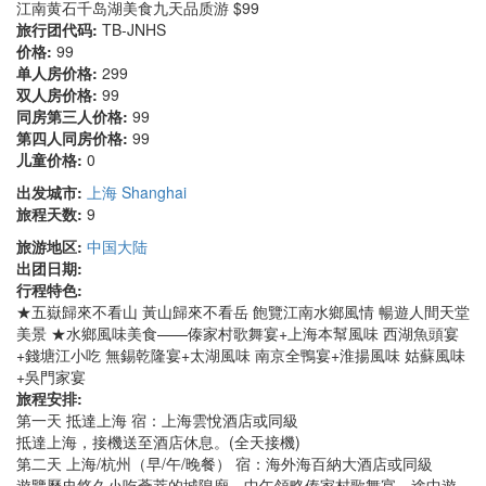
江南黄石千岛湖美食九天品质游 $99
旅行团代码:
TB-JNHS
价格:
99
单人房价格:
299
双人房价格:
99
同房第三人价格:
99
第四人同房价格:
99
儿童价格:
0
出发城市:
上海 Shanghai
旅程天数:
9
旅游地区:
中国大陆
出团日期:
行程特色:
★五嶽歸來不看山 黃山歸來不看岳 飽覽江南水鄉風情 暢遊人間天堂
美景 ★水鄉風味美食——傣家村歌舞宴+上海本幫風味 西湖魚頭宴
+錢塘江小吃 無錫乾隆宴+太湖風味 南京全鴨宴+淮揚風味 姑蘇風味
+吳門家宴
旅程安排:
第一天 抵達上海 宿：上海雲悅酒店或同級
抵達上海，接機送至酒店休息。(全天接機)
第二天 上海/杭州（早/午/晚餐） 宿：海外海百納大酒店或同級
遊覽歷史悠久小吃薈萃的城隍廟。中午領略傣家村歌舞宴。途中遊