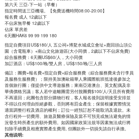
第六天 三亞-下一站（早餐）
指定時間送三亞機場。【免費送機時間08:00-20:00】
報名費 成人 12歲以下
不佔床無早餐 12歲以下
佔床 單房差
6天團HAK6 99 99 199 180
指定自費項目US$180/人 五公祠+博鰲水城成立會址+鹿回頭山頂公
園（含電瓶車）+南山文化旅遊區(大小同價，2歲以下不佔床免費)
綜合服務費：6天團US$60/人，大小同價
加訂酒店：US$100/晚/雙人房，US$150/晚/三人房
備註：團費=報名費+指定自費+綜合服務費（綜合服務費未含行李員
及服務生服務費）；限持美加澳歐籍華人乘國際航班抵達後參加之
首個旅行團；僅提供中文導遊服務；東南亞港澳台、英文配偶及非
華僑價格另議；客人若中途離團需另付脫團費$100/人/天且所有費用
不再退回；此團包含部分購物行程，客人報名後則說明接受安排並
不得以任何理由拒絕參觀，否則將有罰金產生；保留根據實際情況
適當調整行程及酒店的權利；訂位一經預訂恕不能取消及退款。未
含行程外一切費用、旅遊及醫療保險及當不可預見或無法避免的情
況發生時所產生的額外費用。如因國家政策法規等因素無法成行將
扣除手續費及相應實際產生費用, 但團款外一切損失請自行承擔。
其他说明: