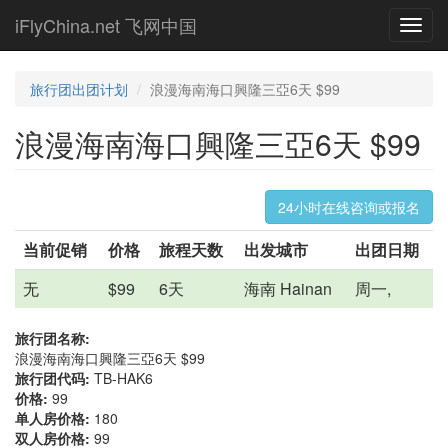
Skip
iFlyChina.net 飞网中国
Toggl
to
navig
main
content
旅行团出团计划
浪漫海南海口興隆三亞6天 $99
浪漫海南海口興隆三亞6天 $99
24小时在线咨询或报名
当前促销
价格
旅程天数
出发城市
出团日期
无
$99
6天
海南 Hainan
周一,
旅行团名称:
浪漫海南海口興隆三亞6天 $99
旅行团代码:
TB-HAK6
价格:
99
单人房价格:
180
双人房价格:
99