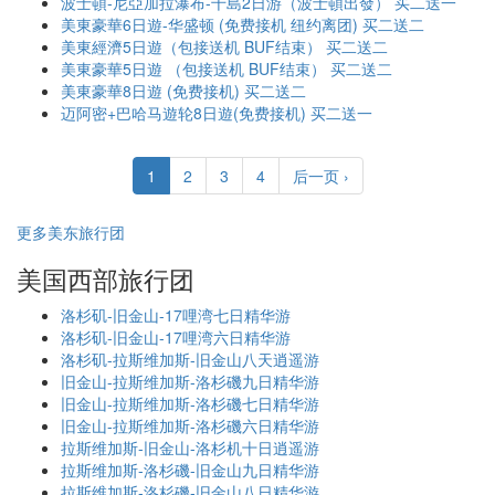
波士頓-尼亞加拉瀑布-千島2日游（波士頓出發） 买二送一
美東豪華6日遊-华盛顿 (免费接机 纽约离团) 买二送二
美東經濟5日遊（包接送机 BUF结束） 买二送二
美東豪華5日遊 （包接送机 BUF结束） 买二送二
美東豪華8日遊 (免费接机) 买二送二
迈阿密+巴哈马遊轮8日遊(免费接机) 买二送一
1
2
3
4
后一页 ›
更多美东旅行团
美国西部旅行团
洛杉矶-旧金山-17哩湾七日精华游
洛杉矶-旧金山-17哩湾六日精华游
洛杉矶-拉斯维加斯-旧金山八天逍遥游
旧金山-拉斯维加斯-洛杉磯九日精华游
旧金山-拉斯维加斯-洛杉磯七日精华游
旧金山-拉斯维加斯-洛杉磯六日精华游
拉斯维加斯-旧金山-洛杉机十日逍遥游
拉斯维加斯-洛杉磯-旧金山九日精华游
拉斯维加斯-洛杉磯-旧金山八日精华游