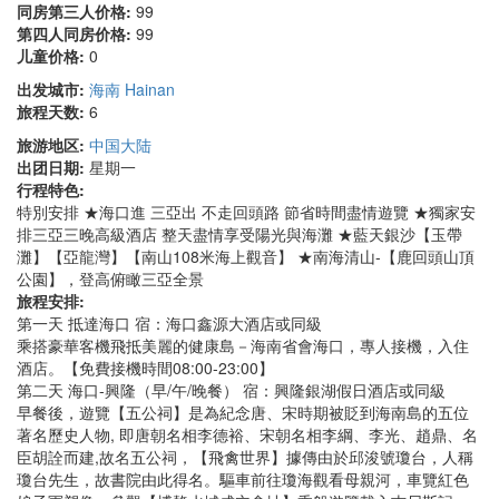
同房第三人价格:
99
第四人同房价格:
99
儿童价格:
0
出发城市:
海南 Hainan
旅程天数:
6
旅游地区:
中国大陆
出团日期:
星期一
行程特色:
特別安排 ★海口進 三亞出 不走回頭路 節省時間盡情遊覽 ★獨家安
排三亞三晚高級酒店 整天盡情享受陽光與海灘 ★藍天銀沙【玉帶
灘】【亞龍灣】【南山108米海上觀音】 ★南海清山-【鹿回頭山頂
公園】，登高俯瞰三亞全景
旅程安排:
第一天 抵達海口 宿：海口鑫源大酒店或同級
乘搭豪華客機飛抵美麗的健康島－海南省會海口，專人接機，入住
酒店。【免費接機時間08:00-23:00】
第二天 海口-興隆（早/午/晚餐） 宿：興隆銀湖假日酒店或同級
早餐後，遊覽【五公祠】是為紀念唐、宋時期被貶到海南島的五位
著名歷史人物, 即唐朝名相李德裕、宋朝名相李綱、李光、趙鼎、名
臣胡詮而建,故名五公祠，【飛禽世界】據傳由於邱浚號瓊台，人稱
瓊台先生，故書院由此得名。驅車前往瓊海觀看母親河，車覽紅色