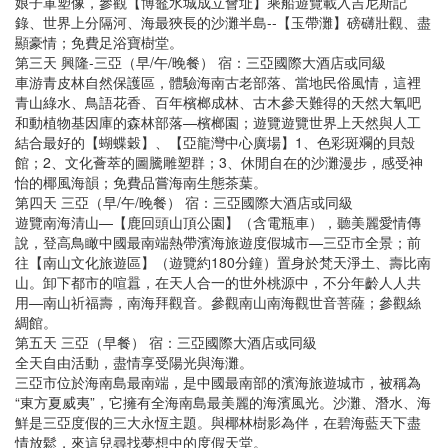
娘子軍塑像，參觀【博鼇水城成立會址】乘船遊覽載入吉尼斯記
錄、世界上分隔河、海最狹長的沙灘半島--【玉帶灘】磅礴壯觀、盡
顯豪情；免費足浴寶樹堂。
第三天 興隆-三亞（早/午/晚餐） 宿：三亞國際大酒店或同級
車游青皮林自然保護區，體驗海南古老部落、當地民俗風情，這裡
青山綠水、鳥語花香、百年檳榔成林、古木參天難得的天然大氧吧
和動植物基因庫的森林部落—檳榔園；遊覽遊覽世界上天然與人工
結合最好的【蝴蝶穀】、【亞龍灣中心廣場】1、色彩斑斕的貝殼
館；2、文化薈萃的圖騰雕塑群；3、休閒自在的沙灘漫步，感受神
怡的椰風海韻；免費品嘗海南生態茶葉。
第四天 三亞（早/午/晚餐） 宿：三亞國際大酒店或同級
遊覽南海清山—【鹿回頭山頂公園】（含電瓶車），聽美麗愛情傳
說，登高鳥瞰中國最南端熱帶濱海旅遊度假城市—三亞市全景；前
往【南山文化旅遊區】（遊覽約180分鐘）置身於梵天淨土、壽比南
山。卸下都市的喧囂，在天人合一的世外桃源中，不分年齡人人共
用—南山祈福壽，南海拜觀音。參觀南山南海觀世音菩薩；參觀絲
綢館。
第五天 三亞（早餐） 宿：三亞國際大酒店或同級
全天自由活動，盡情享受陽光與海灘。
三亞市位於海南島最南端，是中國最南部的濱海旅遊城市，被稱為
“東方夏威夷”，它擁有全海南島最美麗的海濱風光。沙灘、潛水、海
鮮是三亞度假的三大永恆主題。與椰林樹影為伴，在碧海藍天下盡
情放鬆，來這兒尋找夢想中的度假天堂。