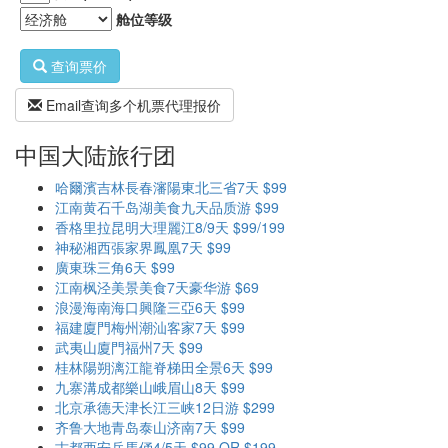
舱位等级
查询票价
Email查询多个机票代理报价
中国大陆旅行团
哈爾濱吉林長春瀋陽東北三省7天 $99
江南黄石千岛湖美食九天品质游 $99
香格里拉昆明大理麗江8/9天 $99/199
神秘湘西張家界鳳凰7天 $99
廣東珠三角6天 $99
江南枫泾美景美食7天豪华游 $69
浪漫海南海口興隆三亞6天 $99
福建廈門梅州潮汕客家7天 $99
武夷山廈門福州7天 $99
桂林陽朔漓江龍脊梯田全景6天 $99
九寨溝成都樂山峨眉山8天 $99
北京承德天津长江三峡12日游 $299
齐鲁大地青岛泰山济南7天 $99
古都西安兵馬俑4/5天 $99 OR $199