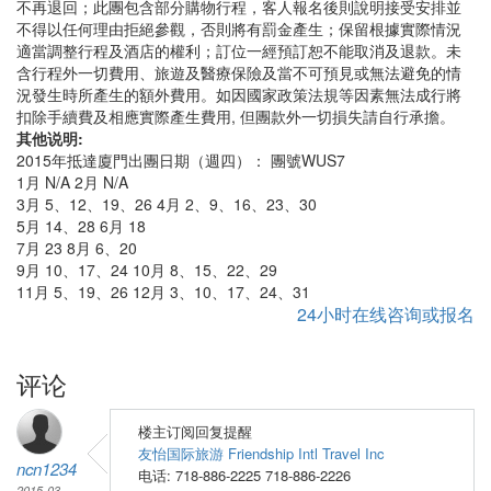
不再退回；此團包含部分購物行程，客人報名後則說明接受安排並
不得以任何理由拒絕參觀，否則將有罰金產生；保留根據實際情況
適當調整行程及酒店的權利；訂位一經預訂恕不能取消及退款。未
含行程外一切費用、旅遊及醫療保險及當不可預見或無法避免的情
況發生時所產生的額外費用。如因國家政策法規等因素無法成行將
扣除手續費及相應實際產生費用, 但團款外一切損失請自行承擔。
其他说明:
2015年抵達廈門出團日期（週四）： 團號WUS7
1月 N/A 2月 N/A
3月 5、12、19、26 4月 2、9、16、23、30
5月 14、28 6月 18
7月 23 8月 6、20
9月 10、17、24 10月 8、15、22、29
11月 5、19、26 12月 3、10、17、24、31
24小时在线咨询或报名
评论
楼主订阅回复提醒
友怡国际旅游 Friendship Intl Travel Inc
ncn1234
电话: 718-886-2225 718-886-2226
2015-03-