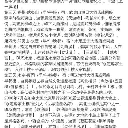
基本保留完整，是中國都市僅存的一塊“裡坊制度活化石”。車遊【五
一廣場】。
第三天 福州-武夷山（早/午/晚）宿：武夷山旭日大酒店或同級
驅車前往武夷山，遊覽風景秀麗的【天遊峰】-海拔410米，壁立萬
仞，高聳於群峰之上，峰下九曲瀠回，是縱覽武夷群峰，俯瞰清瀠
九曲的理想勝地，稱武夷第一勝景。遊覽雲窩、茶洞、接筍峰、桃
源洞等景點。桃源洞又名小桃源，意與陶淵明名著《桃花源記》。
第四天 武夷山-永定（早/午/晚餐） 宿：永定王子大酒店或同級
早餐後，指定自費乘竹筏暢遊【九曲溪】，體驗“竹筏水中流，人在
畫中游”的感受，上岸後倘洋在【仿宋街】、【三清殿】、【武夷
宮】。BUS永定，福建省永定縣位於閩西的龍岩地區，這裏分佈著
歷史悠久、風格獨特的客家民居建築群，它們被統稱為 “永定客家土
樓”。 入住土樓王子酒店，深度體驗土樓人家風情。
第五天 永定-廈門（早/午/晚餐） 宿：明珠海灣大酒店或同級
早餐後，自費參觀世界自然文化遺產福建【高北樓群（承啟樓+五雲
樓+僑福樓）】土，位於永定縣高頭鄉高北村。全村幾十座土樓，依
山傍水，高低錯落村內的“圓樓之王”—承啟樓是最著名的土樓。
2008年7月在加拿大魁北克舉行的第32屆世界遺產委員會大會上，
“永定客家土樓”被列入《世界遺產名錄》，高北土樓群是其中之一。
BUS廈門，遊覽【鼓浪嶼】、鼓浪嶼全島都是景，稱鼓浪嶼說是
【萬國建築博覽】一點也不為過，在彈丸之地的小島上薈萃了上千
座風格各異、中西合璧的中外建築，遊覽【菽莊花園+鋼琴博物
館】，【遠眺日光岩】，在前往【港仔後浴場】，【龍頭路商業