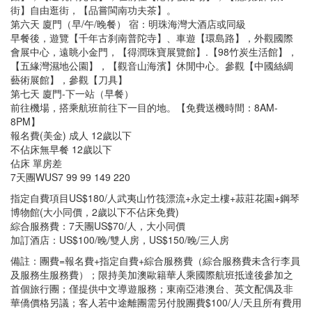
街】自由逛街，【品嘗閩南功夫茶】。
第六天 廈門（早/午/晚餐） 宿：明珠海灣大酒店或同級
早餐後，遊覽【千年古刹南普陀寺】、車遊【環島路】，外觀國際
會展中心，遠眺小金門，【得潤珠寶展覽館】.【98竹炭生活館】，
【五緣灣濕地公園】，【觀音山海濱】休閒中心。參觀【中國絲綢
藝術展館】，參觀【刀具】
第七天 廈門-下一站（早餐）
前往機場，搭乘航班前往下一目的地。【免費送機時間：8AM-
8PM】
報名費(美金) 成人 12歲以下
不佔床無早餐 12歲以下
佔床 單房差
7天團WUS7 99 99 149 220
指定自費項目US$180/人武夷山竹筏漂流+永定土樓+菽莊花園+鋼琴
博物館(大小同價，2歲以下不佔床免費)
綜合服務費：7天團US$70/人，大小同價
加訂酒店：US$100/晚/雙人房，US$150/晚/三人房
備註：團費=報名費+指定自費+綜合服務費（綜合服務費未含行李員
及服務生服務費）；限持美加澳歐籍華人乘國際航班抵達後參加之
首個旅行團；僅提供中文導遊服務；東南亞港澳台、英文配偶及非
華僑價格另議；客人若中途離團需另付脫團費$100/人/天且所有費用