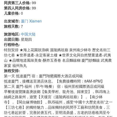
同房第三人价格:
99
第四人同房价格:
99
儿童价格:
0
出发城市:
厦门 Xiamen
旅程天数:
7
旅游地区:
中国大陆
出团日期:
星期四
行程特色:
特別安排 ★海上花園鼓浪嶼 溫陵媽祖廟 泉州南少林寺 歷史名街三
坊七巷 ★世界遺產-永定客家土樓 ★世界文化與自然雙重遺產-武夷
山 ★品嚐地道風味美食-酥炸五香卷 名店麵線糊 廈門炒麵線 武夷農
家宴 福州魚丸
旅程安排:
第一天 抵達廈門 宿：廈門翔鷺國際大酒店或同級
抵達廈門，接機送至酒店休息。【免費接機時間：8AM-8PM】
第二天 廈門-福州（早/午/晚餐） 宿：福州景程國際酒店或同級
早餐後遊覽陳嘉庚故鄉【集美學村、龍舟池、歸來堂】，BUS海上
絲綢之路泉州，遊覽【天後宮（溫陵媽祖祖廟）】，【南少林
寺】，【閩台緣博物館】，BUS福州，感受“中國十大歷史名街”之一
【三坊七巷】的獨特魅力，品味獨特的民間手工藝和坊間美食，三
坊七巷起於晉，完善於唐五代，至明清鼎盛，古老的坊巷格局至今