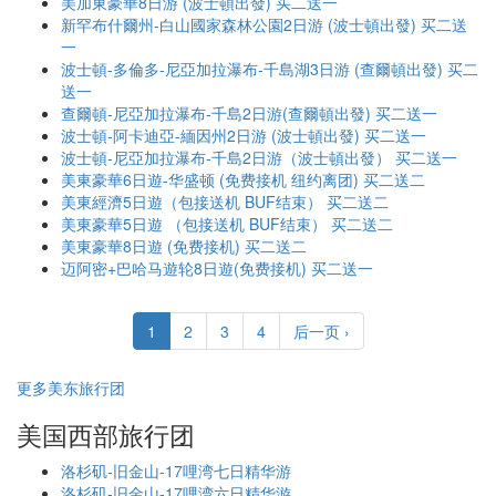
美加東豪華8日游 (波士頓出發) 买二送一
新罕布什爾州-白山國家森林公園2日游 (波士頓出發) 买二送
一
波士頓-多倫多-尼亞加拉瀑布-千島湖3日游 (查爾頓出發) 买二
送一
查爾頓-尼亞加拉瀑布-千島2日游(查爾頓出發) 买二送一
波士頓-阿卡迪亞-緬因州2日游 (波士頓出發) 买二送一
波士頓-尼亞加拉瀑布-千島2日游（波士頓出發） 买二送一
美東豪華6日遊-华盛顿 (免费接机 纽约离团) 买二送二
美東經濟5日遊（包接送机 BUF结束） 买二送二
美東豪華5日遊 （包接送机 BUF结束） 买二送二
美東豪華8日遊 (免费接机) 买二送二
迈阿密+巴哈马遊轮8日遊(免费接机) 买二送一
1
2
3
4
后一页 ›
更多美东旅行团
美国西部旅行团
洛杉矶-旧金山-17哩湾七日精华游
洛杉矶-旧金山-17哩湾六日精华游