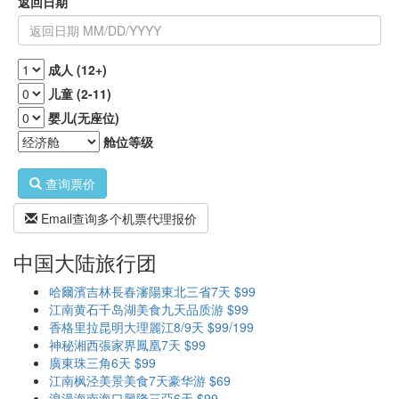
返回日期
成人 (12+)
儿童 (2-11)
婴儿(无座位)
舱位等级
查询票价
Email查询多个机票代理报价
中国大陆旅行团
哈爾濱吉林長春瀋陽東北三省7天 $99
江南黄石千岛湖美食九天品质游 $99
香格里拉昆明大理麗江8/9天 $99/199
神秘湘西張家界鳳凰7天 $99
廣東珠三角6天 $99
江南枫泾美景美食7天豪华游 $69
浪漫海南海口興隆三亞6天 $99