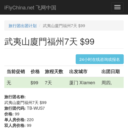
Skip
iFlyChina.net 飞网中国
Toggl
to
navig
main
content
旅行团出团计划
武夷山廈門福州7天 $99
武夷山廈門福州7天 $99
24小时在线咨询或报名
当前促销
价格
旅程天数
出发城市
出团日期
无
$99
7天
厦门 Xiamen
周四,
旅行团名称:
武夷山廈門福州7天 $99
旅行团代码:
TB-WUS7
价格:
99
单人房价格:
220
双人房价格:
99