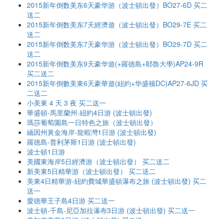
2015新年倒数美东6天豪华游（波士頓出發）BO27-6D 买二
送二
2015新年倒数美东7天經濟遊（波士頓出發）BO29-7E 买二
送二
2015新年倒数美东7天豪华游（波士頓出發）BO29-7D 买二
送二
2015新年倒数美东9天豪华遊(+羅德島+耶魯大學)AP24-9R
买二送二
2015新年倒數美東6天豪華遊(紐約+华盛顿DC)AP27-6JD 买
二送二
小美東 4 天 3 夜 买二送一
華盛頓-馬里蘭州-紐約4日游 (波士頓出發)
瑪莎葡萄園島一日特色之旅（波士頓出發）
緬因州黃金海岸-龍蝦灣1日游 (波士頓出發)
羅德島-普利茅斯1日游 (波士頓出發)
波士頓1日游
美國東海岸5日經濟游（波士頓出發） 买二送二
新美東5日精華游（波士頓出發） 买二送二
美東4日精華游-紐約費城華盛頓瀑布之旅 (波士頓出發) 买二
送一
愛德華王子島4日游 买二送一
波士頓-千島-尼亞加拉瀑布3日游 (波士頓出發) 买二送一