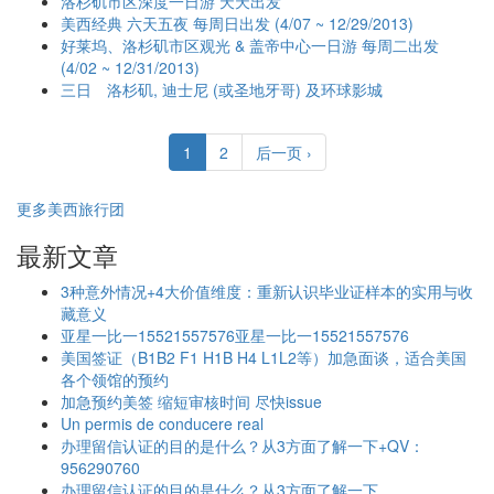
洛杉矶市区深度一日游 天天出发
美西经典 六天五夜 每周日出发 (4/07 ~ 12/29/2013)
好莱坞、洛杉矶市区观光 & 盖帝中心一日游 每周二出发
(4/02 ~ 12/31/2013)
三日 洛杉矶, 迪士尼 (或圣地牙哥) 及环球影城
1
2
后一页 ›
更多美西旅行团
最新文章
3种意外情况+4大价值维度：重新认识毕业证样本的实用与收
藏意义
亚星一比一15521557576亚星一比一15521557576
美国签证（B1B2 F1 H1B H4 L1L2等）加急面谈，适合美国
各个领馆的预约
加急预约美签 缩短审核时间 尽快issue
Un permis de conducere real
办理留信认证的目的是什么？从3方面了解一下+QV：
956290760
办理留信认证的目的是什么？从3方面了解一下