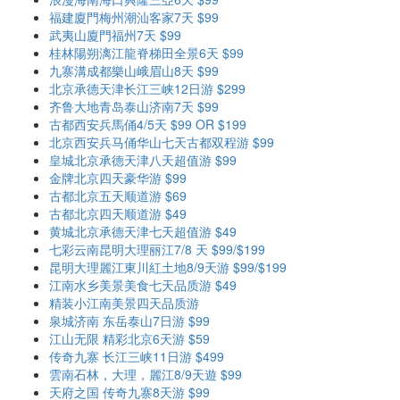
福建廈門梅州潮汕客家7天 $99
武夷山廈門福州7天 $99
桂林陽朔漓江龍脊梯田全景6天 $99
九寨溝成都樂山峨眉山8天 $99
北京承德天津长江三峡12日游 $299
齐鲁大地青岛泰山济南7天 $99
古都西安兵馬俑4/5天 $99 OR $199
北京西安兵马俑华山七天古都双程游 $99
皇城北京承德天津八天超值游 $99
金牌北京四天豪华游 $99
古都北京五天顺道游 $69
古都北京四天顺道游 $49
黄城北京承德天津七天超值游 $49
七彩云南昆明大理丽江7/8 天 $99/$199
昆明大理麗江東川紅土地8/9天游 $99/$199
江南水乡美景美食七天品质游 $49
精装小江南美景四天品质游
泉城济南 东岳泰山7日游 $99
江山无限 精彩北京6天游 $59
传奇九寨 长江三峡11日游 $499
雲南石林，大理，麗江8/9天遊 $99
天府之国 传奇九寨8天游 $99