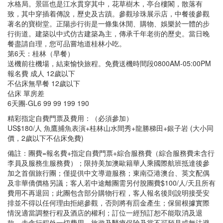
水格局。景區也是江水貫穿其中，花草樹木，亭台樓閣，散落有
致，其中穿插着傳說，歷史及古蹟。參觀珍珠展示店，中餐後參觀
著名的寶樹堂。正陽步行街是一條集休閒、購物、娛樂於一體的步
行街道。建築以中式仿古建築為主，傳承千年老街的歷史。當日晚
餐盡請自理，您可品嘗地道桂林小吃。
第6天：桂林（早餐）
送機前往機場，結束愉快旅程。免費送機時間段0800AM-05:00PM
報名費 成人 12歲以下
不佔床無早餐 12歲以下
佔床 單房差
6天團-GL6 99 99 199 190
精彩指定自費門票及費用：（必須參加）
US$180/人 魚鷹捕魚表演+桂林山水間秀+龍勝梯田+銀子岩 (大小同
價，2歲以下不佔床免費)
備註：團費=報名費+指定自費門票+綜合服務費（綜合服務費未含行
李員及服務生服務費）；限持美加澳歐籍華人乘國際航班抵達後參
加之首個旅行團；僅提供中文導遊服務；東南亞港澳台、英文配偶
及非華僑價格另議；客人若中途離團需另付脫團費$100/人/天且所有
費用不再退回；此團包含部分購物行程，客人報名後則說明接受安
排並不得以任何理由拒絕參觀，否則將有罰金產生；保留根據實際
情況適當調整行程及酒店的權利；訂位一經預訂恕不能取消及退
款。未含行程外一切費用、旅遊及醫療保險及當不可預見或無法避