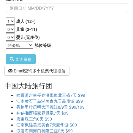
成人 (12+)
儿童 (2-11)
婴儿(无座位)
舱位等级
查询票价
Email查询多个机票代理报价
中国大陆旅行团
哈爾濱吉林長春瀋陽東北三省7天 $99
江南黄石千岛湖美食九天品质游 $99
香格里拉昆明大理麗江8/9天 $99/199
神秘湘西張家界鳳凰7天 $99
廣東珠三角6天 $99
江南枫泾美景美食7天豪华游 $69
浪漫海南海口興隆三亞6天 $99