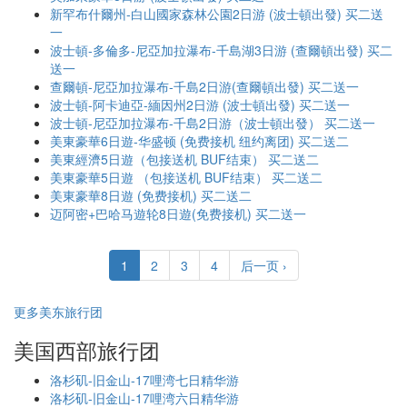
新罕布什爾州-白山國家森林公園2日游 (波士頓出發) 买二送
一
波士頓-多倫多-尼亞加拉瀑布-千島湖3日游 (查爾頓出發) 买二
送一
查爾頓-尼亞加拉瀑布-千島2日游(查爾頓出發) 买二送一
波士頓-阿卡迪亞-緬因州2日游 (波士頓出發) 买二送一
波士頓-尼亞加拉瀑布-千島2日游（波士頓出發） 买二送一
美東豪華6日遊-华盛顿 (免费接机 纽约离团) 买二送二
美東經濟5日遊（包接送机 BUF结束） 买二送二
美東豪華5日遊 （包接送机 BUF结束） 买二送二
美東豪華8日遊 (免费接机) 买二送二
迈阿密+巴哈马遊轮8日遊(免费接机) 买二送一
1
2
3
4
后一页 ›
更多美东旅行团
美国西部旅行团
洛杉矶-旧金山-17哩湾七日精华游
洛杉矶-旧金山-17哩湾六日精华游