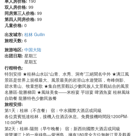
单人房价格:
190
双人房价格:
99
同房第三人价格:
99
第四人同房价格:
99
儿童价格:
0
出发城市:
桂林 Guilin
旅程天数:
6
旅游地区:
中国大陆
出团日期:
星期三
星期五
行程特色:
特別安排 ★桂林山水以“山青、水秀、洞奇”三絕聞名中外 ★漓江風
景區是世界上規模最大、風景最美的岩溶山水遊覽區，奇峰倒影、
碧水青山、牧童悠歌 ★集自然景觀以少數民族人文景觀結合的風景
名勝區-龍勝梯田 ★風味美食——米粉宴 芋頭宴 啤酒魚宴 桂林風味
自助餐 龍勝特色少數民族餐
旅程安排:
第1天：桂林（不含餐） 宿：中水國際大酒店或同級
各位貴賓抵達桂林，接機入住酒店休息。免費接機時間段1200PM-
10:00PM
第2天：桂林-陽朔（早午晚餐） 宿：新西街國際大酒店或同級
遊覽灕江上的一座綠島—訾洲島，擁有180度全方位無敵江景及觀看