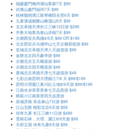
福建廈門梅州潮汕客家7天 $99
武夷山廈門福州7天 $99
桂林陽朔漓江龍脊梯田全景6天 $99
九寨溝成都樂山峨眉山8天 $99
北京承德天津长江三峡12日游 $299
齐鲁大地青岛泰山济南7天 $99
古都西安兵馬俑4/5天 $99 OR $199
北京西安兵马俑华山七天古都双程游 $99
皇城北京承德天津八天超值游 $99
金牌北京四天豪华游 $99
古都北京五天顺道游 $69
古都北京四天顺道游 $49
黄城北京承德天津七天超值游 $49
七彩云南昆明大理丽江7/8 天 $99/$199
昆明大理麗江東川紅土地8/9天游 $99/$199
江南水乡美景美食七天品质游 $49
精装小江南美景四天品质游
泉城济南 东岳泰山7日游 $99
江山无限 精彩北京6天游 $59
传奇九寨 长江三峡11日游 $499
雲南石林，大理，麗江8/9天遊 $99
天府之国 传奇九寨8天游 $99