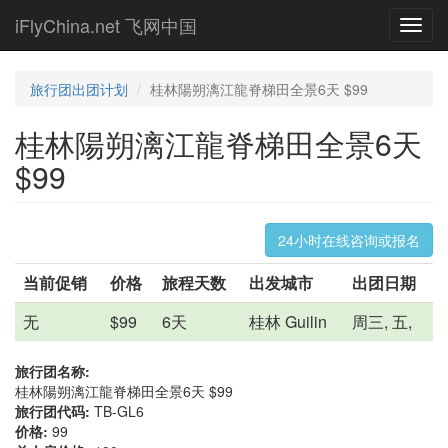
Skip
iFlyChina.net 飞网中国
Toggl
to
navig
main
content
旅行团出团计划
桂林陽朔漓江龍脊梯田全景6天 $99
桂林陽朔漓江龍脊梯田全景6天
$99
24小时在线咨询或报名
当前促销
价格
旅程天数
出发城市
出团日期
无
$99
6天
桂林 Guilin
周三, 五,
旅行团名称:
桂林陽朔漓江龍脊梯田全景6天 $99
旅行团代码:
TB-GL6
价格:
99