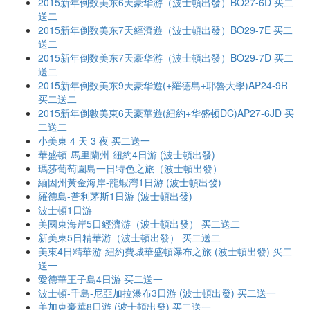
2015新年倒数美东6天豪华游（波士頓出發）BO27-6D 买二
送二
2015新年倒数美东7天經濟遊（波士頓出發）BO29-7E 买二
送二
2015新年倒数美东7天豪华游（波士頓出發）BO29-7D 买二
送二
2015新年倒数美东9天豪华遊(+羅德島+耶魯大學)AP24-9R
买二送二
2015新年倒數美東6天豪華遊(紐約+华盛顿DC)AP27-6JD 买
二送二
小美東 4 天 3 夜 买二送一
華盛頓-馬里蘭州-紐約4日游 (波士頓出發)
瑪莎葡萄園島一日特色之旅（波士頓出發）
緬因州黃金海岸-龍蝦灣1日游 (波士頓出發)
羅德島-普利茅斯1日游 (波士頓出發)
波士頓1日游
美國東海岸5日經濟游（波士頓出發） 买二送二
新美東5日精華游（波士頓出發） 买二送二
美東4日精華游-紐約費城華盛頓瀑布之旅 (波士頓出發) 买二
送一
愛德華王子島4日游 买二送一
波士頓-千島-尼亞加拉瀑布3日游 (波士頓出發) 买二送一
美加東豪華8日游 (波士頓出發) 买二送一