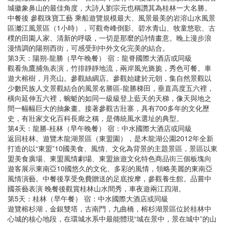
城徽象鼻山的最佳角度，大詩人劉宗元也稱讚其為桂林一大名勝。
中餐後 參觀珠寶工藝 乘船遊覽規模最大、風景最美的岩溶山水風景
區灕江風景區（1小時），可觀奇峰倒影、碧水青山、牧童悠歌、古
樸的田園人家、清新的呼吸，一切是那麼的詩情畫意。晚上漫步浪
漫情調的陽朔西街，可感受到中外文化完美的結合。
第3天：陽朔-龍勝（早午晚餐） 宿：龍脊國際大酒店或同級
觀看魚鷹捕魚表演，竹排靜靜地流，兩岸風光旖旎，秀色可餐。車
遊大榕樹，月亮山。參觀絲綢店。參觀始建於元朝，集自然景觀以
少數民族人文景觀結合的風景名勝區-龍勝梯田，垂直高度五六裡，
橫向延伸五六裡，蜿蜓的如同一級級登上藍天的天梯，像天與地之
間一幅幅巨大的抽象畫。接著參觀古壯寨，具有700多年的文化歷
史，有壯家文化百科長廊之稱，是傳統風水選址的典型。
第4天：龍勝-桂林（早午晚餐） 宿：中水國際大酒店或同級
返回桂林。遊覽木龍湖景區（東盟園），是木龍湖公園2012年全新
打造的以“東盟”10國美食、風情、文化為背景的主題景區，景區以東
盟美食廣場、東盟風情劇場、東盟旅遊文化特色商品街三個板塊向
遊客展示東南亞10國悠久的文化、多彩的風情，領略美麗的東南亞
風情演藝。中餐後享受免費贈送的足底按摩，參觀養生館。品嘗中
國茶藝表演 晚餐後觀賞桂林山水間秀，車夜遊兩江四湖。
第5天：桂林（早午餐） 宿：中水國際大酒店或同級
遊覽榕杉湖，金銀雙塔，古南門，九曲橋，榕杉湖景區位於桂林中
心城的核心地段，在環城水系中最能體現“城在景中，景在城中”的山