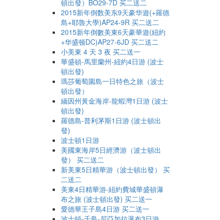
頓出發）BO29-7D 买二送二
2015新年倒数美东9天豪华遊(+羅德
島+耶魯大學)AP24-9R 买二送二
2015新年倒數美東6天豪華遊(紐約
+华盛顿DC)AP27-6JD 买二送二
小美東 4 天 3 夜 买二送一
華盛頓-馬里蘭州-紐約4日游 (波士
頓出發)
瑪莎葡萄園島一日特色之旅（波士
頓出發）
緬因州黃金海岸-龍蝦灣1日游 (波士
頓出發)
羅德島-普利茅斯1日游 (波士頓出
發)
波士頓1日游
美國東海岸5日經濟游（波士頓出
發） 买二送二
新美東5日精華游（波士頓出發） 买
二送二
美東4日精華游-紐約費城華盛頓瀑
布之旅 (波士頓出發) 买二送一
愛德華王子島4日游 买二送一
波士頓-千島-尼亞加拉瀑布3日游