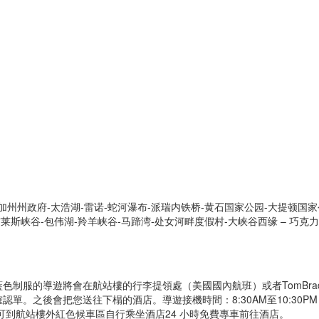
加州州政府-太浩湖-雷诺-蛇河瀑布-派瑞内铁桥-黄石国家公园-大提顿国家
莱斯峡谷-包伟湖-羚羊峡谷-马蹄湾-处女河畔度假村-大峡谷西缘 – 巧克力
制服的導遊將會在航站樓的行李提領處（美國國內航班）或者TomBradl
單。之後會把您送往下榻的酒店。導遊接機時間：8:30AM至10:30P
客人可到航站樓外紅色候車區自行乘坐酒店24 小時免費專車前往酒店。