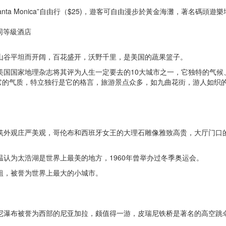
nta Monica”自由行（$25)，遊客可自由漫步於黃金海灘，著名碼頭遊
)或者同等級酒店
央山谷平坦而开阔，百花盛开，沃野千里，是美国的蔬果篮子。
，美国国家地理杂志将其评为人生一定要去的10大城市之一，它独特的气候
它的气质，特立独行是它的格言，旅游景点众多，如九曲花街，游人如织
。
建筑外观庄严美观，哥伦布和西班牙女王的大理石雕像雅致高贵，大厅门口
温认为太浩湖是世界上最美的地方，1960年曾举办过冬季奥运会。
鼻祖，被誉为世界上最大的小城市。
松尼瀑布被誉为西部的尼亚加拉，颇值得一游，皮瑞尼铁桥是著名的高空跳