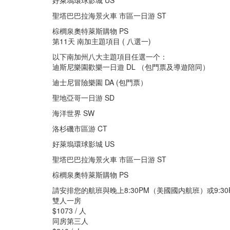
好萊塢環球影城 US
聖塔巴巴拉海景火車 市區一日游 ST
棕櫚泉奧特萊斯購物 PS
第11天 南加主題項目 ( 八選一)
以下南加州八大主題項目任選一个：
迪斯尼樂園歡樂一日遊 DL （包門票及導遊陪同）
迪士尼冒險樂園 DA (包門票）
聖地亞哥一日游 SD
海洋世界 SW
洛杉磯市區游 CT
好萊塢環球影城 US
聖塔巴巴拉海景火車 市區一日游 ST
棕櫚泉奧特萊斯購物 PS
請安排您的航班與晚上8:30PM（美國國内航班）或9:
雙人一房
$1073 / 人
同房第三人