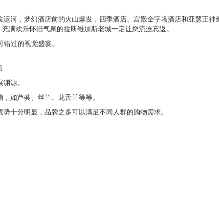
朵拉运河，梦幻酒店前的火山爆发，四季酒店、宫殿金字塔酒店和亚瑟王神
、充满欢乐怀旧气息的拉斯维加斯老城一定让您流连忘返。
不可错过的视觉盛宴。
矶
展渊源。
植物，如芦荟、丝兰、龙舌兰等等。
格优势十分明显，品牌之多可以满足不同人群的购物需求。