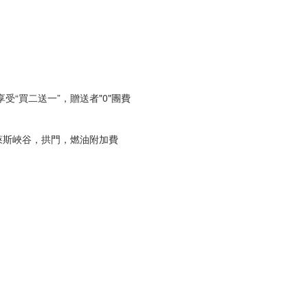
“買二送一”，贈送者"0"團費
萊斯峽谷，拱門，燃油附加費