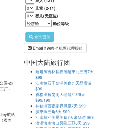
成人 (12+)
儿童 (2-11)
婴儿(无座位)
舱位等级
查询票价
Email查询多个机票代理报价
中国大陆旅行团
哈爾濱吉林長春瀋陽東北三省7天
$99
公园-杰
江南黄石千岛湖美食九天品质游
工厂 -
$99
香格里拉昆明大理麗江8/9天
$99/199
神秘湘西張家界鳳凰7天 $99
廣東珠三角6天 $99
ey航站
江南枫泾美景美食7天豪华游 $69
M（國內
浪漫海南海口興隆三亞6天 $99