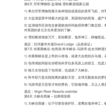
第6天 空军博物馆-盐湖城-雪松断崖国家公园
1) 希尔空军博物馆展示各种现役或退役的美军飞机，对
2) 大盐湖是西半球最大的盐湖，美国境内的死海，盛产
3) 盐湖城市区游包含参观犹他州州政府和摩门教总部。
对美国的多元文化有更深的了解。
4) 雪松断崖海拔万尺，彩绘断层，鬼斧神工，静穆悠远
酒店：巨环豪华木屋Grand Lodge（品质保证）
第7天 布莱斯峡谷-包伟湖-羚羊峡谷-马蹄湾-处女河畔度
1) 布莱斯峡谷是上帝的斗兽场，或者大自然的兵马俑
2) 包伟湖如同嵌在赤橙色科罗拉多高原上的碧玉，也是
3) 格兰水坝创造了包伟湖，也成就了大峡谷。
4) 羚羊彩穴是光怪陆离的摄影天堂，全球无数旅友的
5) 马蹄湾是天堂里才有的秀色，它惊魂夺魄，又让人屏
酒店：Virgin River Resorts orsimilar
第8天 大峡谷西缘 – 拉斯维加斯
1) 大峡谷西缘：位于印第安保护区，老鹰岩鬼斧神工