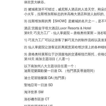
体欣赏大峡谷。
2) 赌城夜游不可错过，威尼斯人酒店的人造天空、刚
小火车，拉斯维加斯标志的米高梅大酒店和游人如织的
3) 拉斯维加斯的秀【SHOW】是赌城的名片之一，是
酒店:宫殿金字塔大酒店Luxor Resorts & Hotel
第9天 巧克力工厂 - 仙人掌庭院 – 唐格奥特莱斯 – 洛杉
1) 巧克力工厂可以让游客了解巧克力的制作流程以及发
2) 仙人掌庭院让游客近距离观赏莫哈维沙漠上的各种
3) 唐格奥特莱斯位于沙漠腹地的交通枢纽巴斯托，价
第10天 南加主題項目 ( 八選一)
以下南加州八大主題項目任選一个：
迪斯尼樂園歡樂一日遊 DL （包門票及導遊陪同）
迪士尼冒險樂園 DA (包門票）
聖地亞哥一日游 SD
海洋世界 SW
洛杉磯市區游 CT