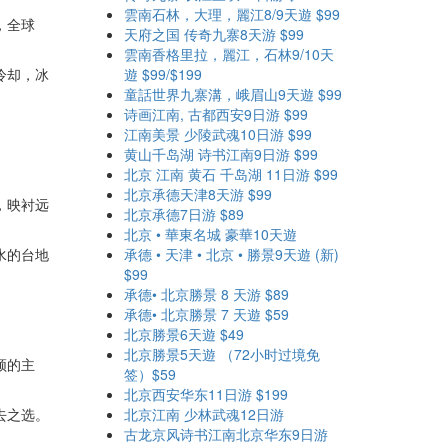
雲南石林，大理，麗江8/9天遊 $99
，全球
天府之国 传奇九寨8天游 $99
雲南香格里拉，麗江，石林9/10天
冷却，冰
遊 $99/$199
童話世界九寨溝，峨眉山9天遊 $99
诗画江南, 古都西安9日游 $99
江南美景 少陵武魂10日游 $99
黄山千岛湖 诗书江南9日游 $99
北京 江南 黄石 千岛湖 11日游 $99
北京承德天津8天游 $99
，映衬远
北京承德7日游 $89
北京 • 華東名城 豪華10天遊
水的台地
承德 • 天津 • 北京 • 勝景9天遊 (新)
$99
承德• 北京勝景 8 天游 $89
承德• 北京勝景 7 天遊 $59
北京勝景6天遊 $49
北京勝景5天遊 （72小时过境免
顿的主
签）$59
北京西安华东11日游 $199
去之选。
北京江南 少林武魂12日游
古龙京风诗书江南北京华东9日游