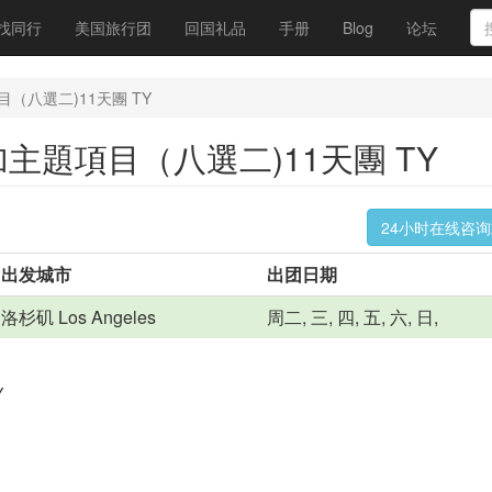
找同行
美国旅行团
回国礼品
手册
Blog
论坛
（八選二)11天團 TY
加主題項目（八選二)11天團 TY
24小时在线咨
出发城市
出团日期
洛杉矶 Los Angeles
周二, 三, 四, 五, 六, 日,
Y