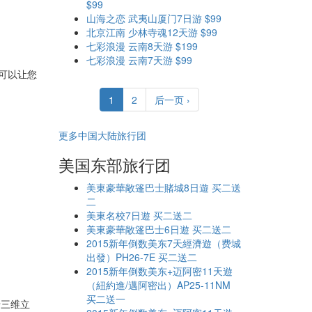
$99
山海之恋 武夷山厦门7日游 $99
北京江南 少林寺魂12天游 $99
七彩浪漫 云南8天游 $199
七彩浪漫 云南7天游 $99
游可以让您
1
2
后一页 ›
更多中国大陆旅行团
美国东部旅行团
美東豪華敞篷巴士賭城8日遊 买二送
二
美東名校7日遊 买二送二
美東豪華敞篷巴士6日遊 买二送二
2015新年倒数美东7天經濟遊（费城
出發）PH26-7E 买二送二
2015新年倒数美东+迈阿密11天遊
（紐約進/邁阿密出）AP25-11NM
买二送一
船三维立