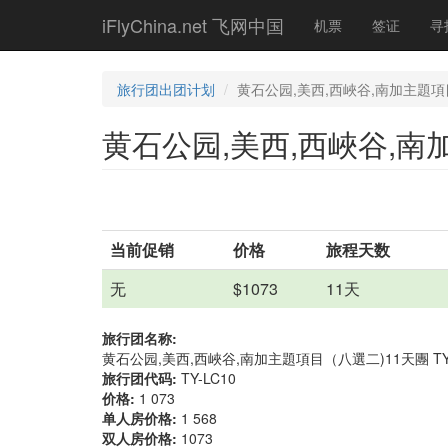
Skip
iFlyChina.net 飞网中国
机票
签证
寻
to
main
content
旅行团出团计划
黄石公园,美西,西峽谷,南加主題項目
黄石公园,美西,西峽谷,南
当前促销
价格
旅程天数
无
$1073
11天
旅行团名称:
黄石公园,美西,西峽谷,南加主題項目（八選二)11天團 T
旅行团代码:
TY-LC10
价格:
1 073
单人房价格:
1 568
双人房价格:
1073