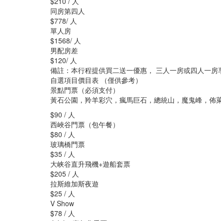
$210 / 人
同房第四人
$778/ 人
單人房
$1568/ 人
男配房差
$120/ 人
備註：本行程提供買二送一優惠， 三人一房或四人一房享受
自選項目價目表 （僅供參考）
景點門票（必須支付）
黃石公園，羚羊彩穴，瘋馬巨石，總統山，魔鬼峰，佈
$90 / 人
西峽谷門票（包午餐）
$80 / 人
玻璃橋門票
$35 / 人
大峡谷直升飛機+遊船套票
$205 / 人
拉斯維加斯夜遊
$25 / 人
V Show
$78 / 人