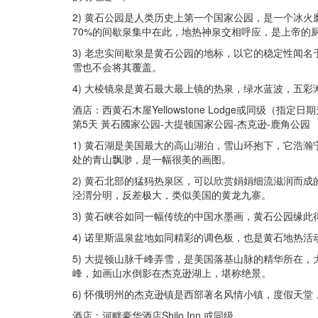
2) 黄石公园是人类历史上第一个国家公园，是一个冰
70%的间歇泉集中在此，地热神泉交相呼应，是上帝的
3) 老忠实间歇泉是黄石公园的地标，以它的稳定性闻
雪也不会将其覆盖。
4) 大棱镜泉是黄石最大最上镜的热泉，绿水蓝波，五
酒店：西黄石木屋Yellowstone Lodge或同级（指
第5天 黃石國家公园-大提顿国家公园-杰克逊-鹿角公园
1) 黄石湖是美国最大的高山湖泊，雪山环抱下，它浩
处的青山飘渺，是一幅很美的画图。
2) 黄石北部的猛犸热泉区，可以欣赏娟娟细流滋润而
泾渭分明，反差极大，类似美国的黄龙九寨。
3) 黄石峡谷如同一幅传统的中国水墨画，黄石公园缘此
4) 诺里斯温泉盆地如同精彩的调色板，也是黄石地热活
5) 大提顿山脉千峰弄雪，是美国落基山脉的精华所在
峰，如画山水倒影在杰克逊湖上，堪称绝景。
6) 怀俄明州的杰克逊镇是西部著名风情小镇，度假天
酒店：河畔豪华酒店Shilo Inn 或同级