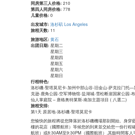
同房第三人价格:
210
第四人同房价格:
778
儿童价格:
0
出发城市:
洛杉矶 Los Angeles
旅程天数:
11
旅游地区:
黄石
出团日期:
星期二
星期三
星期四
星期五
星期六
星期日
行程特色:
洛杉磯-聖塔莫尼卡-加州中部山谷-旧金山-萨克拉门托—
克逊-鹿角公园-空军博物馆-盐湖城-雪松断崖国家公园-布
仙人掌庭院 – 唐格奥特莱斯-南加主題項目 ( 八選二)
旅程安排:
第1天 原居地-洛杉磯-聖塔莫尼卡
您愉快的旅程將從您降落於洛杉磯機場那刻開始。身穿藍色
樓的花店（國際航班）等候您的到來並交給您一份行程確認
航班）或8:30AM至9:30PM（國際航班）,其餘時間