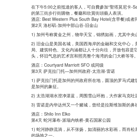
在下午5:00之前抵達的客人，可自費參加“聖塔莫尼卡-Sa
的第三街步行街購物，餐廳和欣賞街頭藝人表演。
酒店: Best Western Plus South Bay Hotel(含早餐
第2天 洛杉矶-加州中部山谷-旧金山
1) 加州号称黄金之州，物华天宝，锦绣如画，尤其中
2) 旧金山是美国名城，美国西海岸的金融和文化中心
局、建筑特色、文化内涵都让人十分向往，开放包容是
头，怀旧气息的艺术宫和照亮整个海湾的金门大桥等等
酒店：Courtyard Marriott SFO 或同级
第3天 萨克拉门托—加州州政府-太浩湖-雷诺
1) 萨克拉门托是加州的州政府所在地，圆顶的罗马式
是加州的象征。
2) 太浩湖湖水澄净湛蓝，周围雪山环抱，大作家马克吐
3) 雷诺是内华达州又一个赌城，曾经是拉斯维加斯的
酒店：Shilo Inn Elko
第4天 蛇河瀑布-派瑞内铁桥-黄石国家公园
1) 蛇河静静流淌，从不张扬，如清丽的水彩画，而肖
的场地之一。