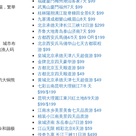
福建廈門梅州潮汕客家7天 $99
樂場，繁華
武夷山廈門福州7天 $99
桂林陽朔漓江龍脊梯田全景6天 $99
九寨溝成都樂山峨眉山8天 $99
北京承德天津长江三峡12日游 $299
齐鲁大地青岛泰山济南7天 $99
古都西安兵馬俑4/5天 $99 OR $199
、城市布
北京西安兵马俑华山七天古都双程
的渔人码
游 $99
皇城北京承德天津八天超值游 $99
金牌北京四天豪华游 $99
古都北京五天顺道游 $69
古都北京四天顺道游 $49
的大铜熊
黄城北京承德天津七天超值游 $49
七彩云南昆明大理丽江7/8 天
$99/$199
昆明大理麗江東川紅土地8/9天游
$99/$199
江南水乡美景美食七天品质游 $49
精装小江南美景四天品质游
泉城济南 东岳泰山7日游 $99
伞和蹦极
江山无限 精彩北京6天游 $59
传奇九寨 长江三峡11日游 $499