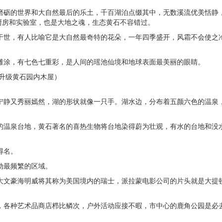
火磨砺的世界和大自然最后的乐土，千百湖泊点缀其中，无数溪流优美恬静
厨房和实验室，也是大地之魂，生态黄石不容错过。
名于世，有人比喻它是大自然最奇特的花朵，一年四季盛开，风霜不会使之
彩滩涂，有七色七重彩，是人间的瑶池仙境和地球表面最美丽的眼睛。
定日期升级黄石园内木屋）
瀚宁静又秀丽嫣然，湖的形状就像一只手。湖水边，分布着五颜六色的温泉
成的温泉台地，黄石著名的喜热生物将台地染得蔚为壮观，有水的台地和没
得名。
动最频繁的区域。
，大文豪海明威将其称为美国境内的瑞士，派拉蒙电影公司的片头就是大提
堂，各种艺术品商店栉比鳞次，户外活动应接不暇，市中心的鹿角公园是必