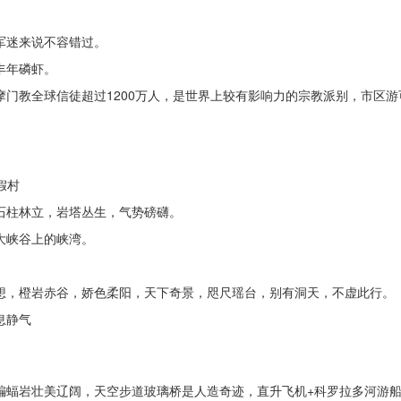
军迷来说不容错过。
丰年磷虾。
摩门教全球信徒超过1200万人，是世界上较有影响力的宗教派别，市区
。
假村
，石柱林立，岩塔丛生，气势磅礴。
大峡谷上的峡湾。
梦想，橙岩赤谷，娇色柔阳，天下奇景，咫尺瑶台，别有洞天，不虚此行。
息静气
，蝙蝠岩壮美辽阔，天空步道玻璃桥是人造奇迹，直升飞机+科罗拉多河游