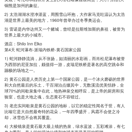
铜熊是加州的象征。
2) 太浩湖湖水澄净湛蓝，周围雪山环抱，大作家马克吐温认为太浩
湖是世界上最美的地方，1960年曾举办过冬季奥运会。
3) 雷诺是内华达州又一个赌城，曾经是拉斯维加斯的鼻祖，被誉为
世界上最大的小城市。
酒店：Shilo Inn Elko
第4天 蛇河瀑布-派瑞内铁桥-黄石国家公园
1) 蛇河静静流淌，从不张扬，如清丽的水彩画，而肖松尼瀑布被誉
为西部的尼亚加拉，颇值得一游，皮瑞尼铁桥是著名的高空跳伞和
蹦极的场地之一。
2) 黄石公园是人类历史上第一个国家公园，是一个冰火磨砺的世界
和大自然最后的乐土，千百湖泊点缀其中，无数溪流优美恬静，全
球70%的间歇泉集中在此，地热神泉交相呼应，是上帝的厨房和实
验室，也是大地之魂，生态黄石不容错过。
3) 老忠实间歇泉是黄石公园的地标，以它的稳定性闻名于世，有人
比喻它是大自然最奇特的花朵，一年四季盛开，风霜不会使之冷
却，冰雪也不会将其覆盖。
4) 大棱镜泉是黄石最大最上镜的热泉，绿水蓝波，五彩滩涂，有七