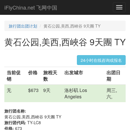
Skip
iFlyChina.net 飞网中国
Toggl
to
navig
main
content
旅行团出团计划
黄石公园,美西,西峽谷 9天團 TY
黄石公园,美西,西峽谷 9天團 TY
24小时在线咨询或报名
当前促
价格
旅程天
出发城市
出团日
销
数
期
无
$673
9天
洛杉矶 Los
周三,
Angeles
六,
旅行团名称:
黄石公园,美西,西峽谷 9天團 TY
旅行团代码:
TY-LC8
价格:
673