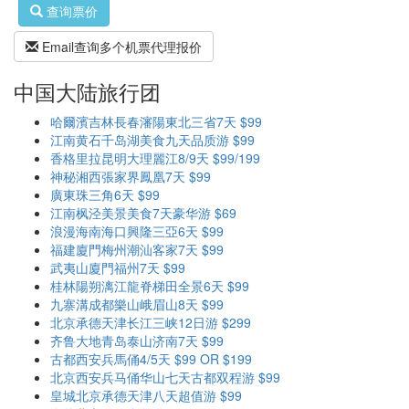
查询票价
Email查询多个机票代理报价
中国大陆旅行团
哈爾濱吉林長春瀋陽東北三省7天 $99
江南黄石千岛湖美食九天品质游 $99
香格里拉昆明大理麗江8/9天 $99/199
神秘湘西張家界鳳凰7天 $99
廣東珠三角6天 $99
江南枫泾美景美食7天豪华游 $69
浪漫海南海口興隆三亞6天 $99
福建廈門梅州潮汕客家7天 $99
武夷山廈門福州7天 $99
桂林陽朔漓江龍脊梯田全景6天 $99
九寨溝成都樂山峨眉山8天 $99
北京承德天津长江三峡12日游 $299
齐鲁大地青岛泰山济南7天 $99
古都西安兵馬俑4/5天 $99 OR $199
北京西安兵马俑华山七天古都双程游 $99
皇城北京承德天津八天超值游 $99