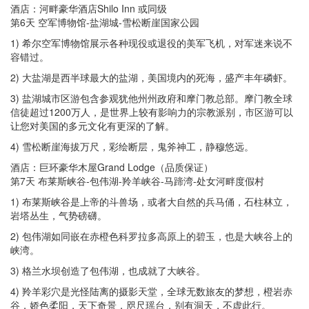
酒店：河畔豪华酒店Shilo Inn 或同级
第6天 空军博物馆-盐湖城-雪松断崖国家公园
1) 希尔空军博物馆展示各种现役或退役的美军飞机，对军迷来说不
容错过。
2) 大盐湖是西半球最大的盐湖，美国境内的死海，盛产丰年磷虾。
3) 盐湖城市区游包含参观犹他州州政府和摩门教总部。摩门教全球
信徒超过1200万人，是世界上较有影响力的宗教派别，市区游可以
让您对美国的多元文化有更深的了解。
4) 雪松断崖海拔万尺，彩绘断层，鬼斧神工，静穆悠远。
酒店：巨环豪华木屋Grand Lodge（品质保证）
第7天 布莱斯峡谷-包伟湖-羚羊峡谷-马蹄湾-处女河畔度假村
1) 布莱斯峡谷是上帝的斗兽场，或者大自然的兵马俑，石柱林立，
岩塔丛生，气势磅礴。
2) 包伟湖如同嵌在赤橙色科罗拉多高原上的碧玉，也是大峡谷上的
峡湾。
3) 格兰水坝创造了包伟湖，也成就了大峡谷。
4) 羚羊彩穴是光怪陆离的摄影天堂，全球无数旅友的梦想，橙岩赤
谷，娇色柔阳，天下奇景，咫尺瑶台，别有洞天，不虚此行。