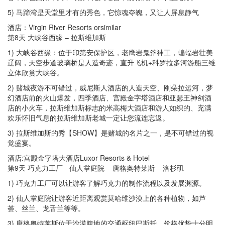
5) 马蹄湾是天堂里才有的秀色，它惊魂夺魄，又让人屏息静气
酒店：Virgin River Resorts orsimilar
第8天 大峡谷西缘 – 拉斯维加斯
1) 大峡谷西缘：位于印第安保护区，老鹰岩鬼斧神工，蝙蝠岩壮美
辽阔，天空步道玻璃桥是人造奇迹，直升飞机+科罗拉多河游船三维
立体欣赏大峡谷。
2) 赌城夜游不可错过，威尼斯人酒店的人造天空、刚朵拉运河，梦
幻酒店前的火山爆发，四季酒店、宫殿金字塔酒店和亚瑟王神剑酒
店的小火车，拉斯维加斯标志的米高梅大酒店和游人如织的、充满
欢乐怀旧气息的拉斯维加斯老城一定让您流连忘返。
3) 拉斯维加斯的秀【SHOW】是赌城的名片之一，是不可错过的视
觉盛宴。
酒店:宫殿金字塔大酒店Luxor Resorts & Hotel
第9天 巧克力工厂 - 仙人掌庭院 – 唐格奥特莱斯 – 洛杉矶
1) 巧克力工厂可以让游客了解巧克力的制作流程以及发展渊源。
2) 仙人掌庭院让游客近距离观赏莫哈维沙漠上的各种植物，如芦
荟、丝兰、龙舌兰等等。
3) 唐格奥特莱斯位于沙漠腹地的交通枢纽巴斯托，价格优势十分明