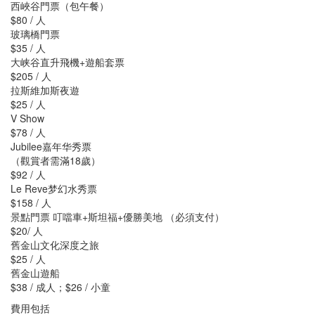
西峽谷門票（包午餐）
$80 / 人
玻璃橋門票
$35 / 人
大峡谷直升飛機+遊船套票
$205 / 人
拉斯維加斯夜遊
$25 / 人
V Show
$78 / 人
Jubilee嘉年华秀票
（觀賞者需滿18歲）
$92 / 人
Le Reve梦幻水秀票
$158 / 人
景點門票 叮噹車+斯坦福+優勝美地 （必須支付）
$20/ 人
舊金山文化深度之旅
$25 / 人
舊金山遊船
$38 / 成人；$26 / 小童
費用包括