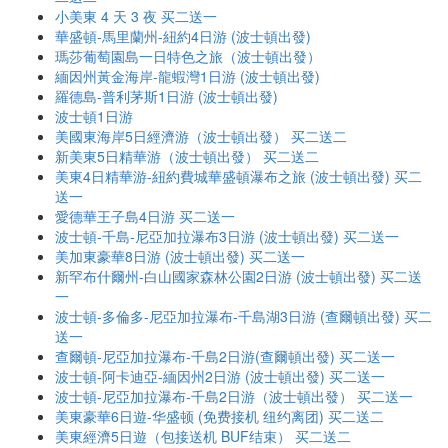
小美東 4 天 3 夜 买二送一
華盛頓-馬里蘭州-紐約4日游 (波士頓出發)
瑪莎葡萄園島一日特色之旅（波士頓出發）
緬因州黃金海岸-龍蝦灣1日游 (波士頓出發)
羅德島-普利茅斯1日游 (波士頓出發)
波士頓1日游
美國東海岸5日經濟游（波士頓出發） 买二送二
新美東5日精華游（波士頓出發） 买二送二
美東4日精華游-紐約費城華盛頓瀑布之旅 (波士頓出發) 买二
送一
愛德華王子島4日游 买二送一
波士頓-千島-尼亞加拉瀑布3日游 (波士頓出發) 买二送一
美加東豪華8日游 (波士頓出發) 买二送一
新罕布什爾州-白山國家森林公園2日游 (波士頓出發) 买二送
一
波士頓-多倫多-尼亞加拉瀑布-千島湖3日游 (查爾頓出發) 买二
送一
查爾頓-尼亞加拉瀑布-千島2日游(查爾頓出發) 买二送一
波士頓-阿卡迪亞-緬因州2日游 (波士頓出發) 买二送一
波士頓-尼亞加拉瀑布-千島2日游（波士頓出發） 买二送一
美東豪華6日遊-华盛顿 (免费接机 纽约离团) 买二送二
美東經濟5日遊（包接送机 BUF结束） 买二送二