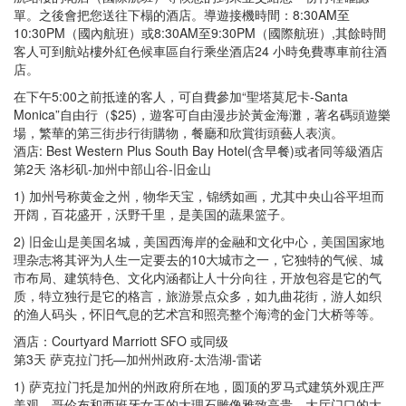
單。之後會把您送往下榻的酒店。導遊接機時間：8:30AM至
10:30PM（國內航班）或8:30AM至9:30PM（國際航班）,其餘時間
客人可到航站樓外紅色候車區自行乘坐酒店24 小時免費專車前往酒
店。
在下午5:00之前抵達的客人，可自費參加“聖塔莫尼卡-Santa
Monica”自由行（$25)，遊客可自由漫步於黃金海灘，著名碼頭遊樂
場，繁華的第三街步行街購物，餐廳和欣賞街頭藝人表演。
酒店: Best Western Plus South Bay Hotel(含早餐)或者同等級酒店
第2天 洛杉矶-加州中部山谷-旧金山
1) 加州号称黄金之州，物华天宝，锦绣如画，尤其中央山谷平坦而
开阔，百花盛开，沃野千里，是美国的蔬果篮子。
2) 旧金山是美国名城，美国西海岸的金融和文化中心，美国国家地
理杂志将其评为人生一定要去的10大城市之一，它独特的气候、城
市布局、建筑特色、文化内涵都让人十分向往，开放包容是它的气
质，特立独行是它的格言，旅游景点众多，如九曲花街，游人如织
的渔人码头，怀旧气息的艺术宫和照亮整个海湾的金门大桥等等。
酒店：Courtyard Marriott SFO 或同级
第3天 萨克拉门托—加州州政府-太浩湖-雷诺
1) 萨克拉门托是加州的州政府所在地，圆顶的罗马式建筑外观庄严
美观，哥伦布和西班牙女王的大理石雕像雅致高贵，大厅门口的大