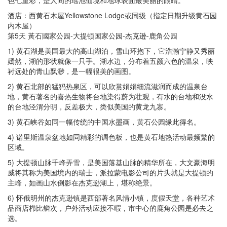
色七重彩，是人间的瑶池仙境和地球表面最美丽的眼睛。
酒店：西黄石木屋Yellowstone Lodge或同级（指定日期升级黄石园
内木屋）
第5天 黃石國家公园-大提顿国家公园-杰克逊-鹿角公园
1) 黄石湖是美国最大的高山湖泊，雪山环抱下，它浩瀚宁静又秀丽
嫣然，湖的形状就像一只手。湖水边，分布着五颜六色的温泉，映
衬远处的青山飘渺，是一幅很美的画图。
2) 黄石北部的猛犸热泉区，可以欣赏娟娟细流滋润而成的温泉台
地，黄石著名的喜热生物将台地染得蔚为壮观，有水的台地和没水
的台地泾渭分明，反差极大，类似美国的黄龙九寨。
3) 黄石峡谷如同一幅传统的中国水墨画，黄石公园缘此得名。
4) 诺里斯温泉盆地如同精彩的调色板，也是黄石地热活动最频繁的
区域。
5) 大提顿山脉千峰弄雪，是美国落基山脉的精华所在，大文豪海明
威将其称为美国境内的瑞士，派拉蒙电影公司的片头就是大提顿的
主峰，如画山水倒影在杰克逊湖上，堪称绝景。
6) 怀俄明州的杰克逊镇是西部著名风情小镇，度假天堂，各种艺术
品商店栉比鳞次，户外活动应接不暇，市中心的鹿角公园是必去之
选。