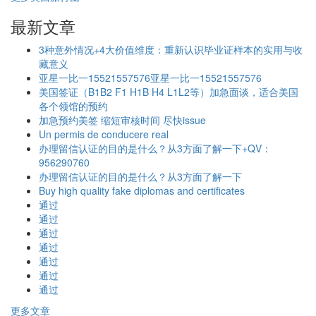
最新文章
3种意外情况+4大价值维度：重新认识毕业证样本的实用与收
藏意义
亚星一比一15521557576亚星一比一15521557576
美国签证（B1B2 F1 H1B H4 L1L2等）加急面谈，适合美国
各个领馆的预约
加急预约美签 缩短审核时间 尽快issue
Un permis de conducere real
办理留信认证的目的是什么？从3方面了解一下+QV：
956290760
办理留信认证的目的是什么？从3方面了解一下
Buy high quality fake diplomas and certificates
通过
通过
通过
通过
通过
通过
通过
更多文章