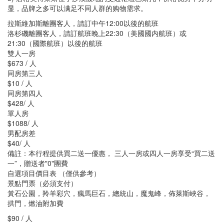
显，品牌之多可以满足不同人群的购物需求。
拉斯維加斯離團客人，請訂中午12:00以後的航班
洛杉磯離團客人，請訂航班晚上22:30（美國國内航班）或
21:30（國際航班）以後的航班
雙人一房
$673 / 人
同房第三人
$10 / 人
同房第四人
$428/ 人
單人房
$1088/ 人
男配房差
$40/ 人
備註：本行程提供買二送一優惠， 三人一房或四人一房享受“買二送
一”，贈送者"0"團費
自選項目價目表 （僅供參考）
景點門票（必須支付）
黃石公園，羚羊彩穴，瘋馬巨石，總統山，魔鬼峰，佈萊斯峽谷，
拱門，燃油附加費
$90 / 人