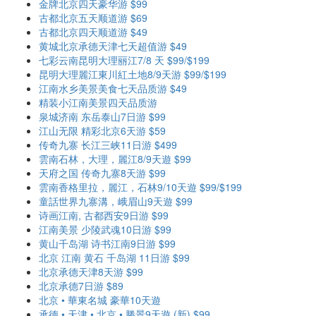
金牌北京四天豪华游 $99
古都北京五天顺道游 $69
古都北京四天顺道游 $49
黄城北京承德天津七天超值游 $49
七彩云南昆明大理丽江7/8 天 $99/$199
昆明大理麗江東川紅土地8/9天游 $99/$199
江南水乡美景美食七天品质游 $49
精装小江南美景四天品质游
泉城济南 东岳泰山7日游 $99
江山无限 精彩北京6天游 $59
传奇九寨 长江三峡11日游 $499
雲南石林，大理，麗江8/9天遊 $99
天府之国 传奇九寨8天游 $99
雲南香格里拉，麗江，石林9/10天遊 $99/$199
童話世界九寨溝，峨眉山9天遊 $99
诗画江南, 古都西安9日游 $99
江南美景 少陵武魂10日游 $99
黄山千岛湖 诗书江南9日游 $99
北京 江南 黄石 千岛湖 11日游 $99
北京承德天津8天游 $99
北京承德7日游 $89
北京 • 華東名城 豪華10天遊
承德 • 天津 • 北京 • 勝景9天遊 (新) $99