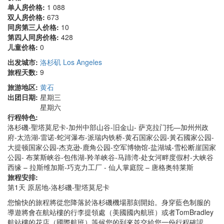
单人房价格:
1 088
双人房价格:
673
同房第三人价格:
10
第四人同房价格:
428
儿童价格:
0
出发城市:
洛杉矶 Los Angeles
旅程天数:
9
旅游地区:
黄石
出团日期:
星期三
星期六
行程特色:
洛杉磯-聖塔莫尼卡-加州中部山谷-旧金山- 萨克拉门托—加州州政
府-太浩湖-雷诺-蛇河瀑布-派瑞内铁桥-黄石国家公园-黃石國家公园-
大提顿国家公园-杰克逊-鹿角公园-空军博物馆-盐湖城-雪松断崖国家
公园- 布莱斯峡谷-包伟湖-羚羊峡谷-马蹄湾-处女河畔度假村-大峡谷
西缘 – 拉斯维加斯-巧克力工厂 - 仙人掌庭院 – 唐格奥特莱斯
旅程安排:
第1天 原居地-洛杉磯-聖塔莫尼卡
您愉快的旅程將從您降落於洛杉磯機場那刻開始。身穿藍色制服的
導遊將會在航站樓的行李提領處（美國國內航班）或者TomBradley
航站樓的花店（國際航班）等候您的到來並交給您一份行程確認