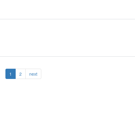
1
2
next