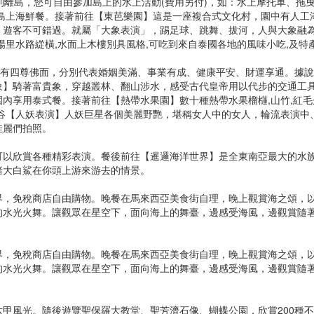
到離島，您可自由參加島上的水上活動(費用另付)，如：水上摩托車、拖
島上海鮮餐。接著前往【東芭樂園】這是一座複合式文化村，園中有人工
，遊客不可錯過。就屬「大象表演」，踢足球、跳舞、拔河，人與大象融
場里水路緃橫,水面上木樓別具風格,可吃到來自泰國各地的風味小吃,及特
像有四尊佛面，分別代表婚姻美滿、事業有成、健康平安、財運享通。據
象】騎著富貴象，穿越叢林、翻山涉水，感受古代皇帝用以代步的交通工
內享用泰式餐。接著前往【熱帶水果園】數十種熱帶水果榴櫣,山竹,紅毛丹
谷【人妖表演】人妖巨星各個美麗野艷，堪稱女人中的女人，輪流表演中
佳麗們拍照。
可以欣賞各種精彩表演。餐後前往【暹邏海洋世界】是全東南亞最大的水
睹大白鯊在你頭上游來游去的情景。
界，免稅商店自由購物。晚餐在馬來西亞美食街自理，晚上觀賞海之頌，
的水光火舞。讓觀眾在星空下，面向海上的舞臺，邊感受海風，邊觀賞隨
界，免稅商店自由購物。晚餐在馬來西亞美食街自理，晚上觀賞海之頌，
的水光火舞。讓觀眾在星空下，面向海上的舞臺，邊感受海風，邊觀賞隨
甲風光。隨後遊覽聖保羅大教堂、聖芳濟石像、蝴蝶公園，欣賞200種