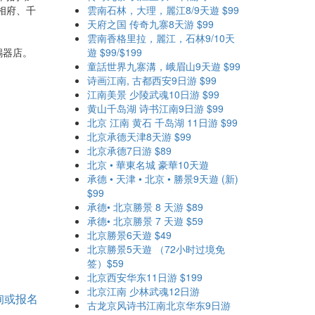
相府、千
雲南石林，大理，麗江8/9天遊 $99
天府之国 传奇九寨8天游 $99
雲南香格里拉，麗江，石林9/10天
錫器店。
遊 $99/$199
童話世界九寨溝，峨眉山9天遊 $99
诗画江南, 古都西安9日游 $99
江南美景 少陵武魂10日游 $99
黄山千岛湖 诗书江南9日游 $99
北京 江南 黄石 千岛湖 11日游 $99
北京承德天津8天游 $99
北京承德7日游 $89
北京 • 華東名城 豪華10天遊
承德 • 天津 • 北京 • 勝景9天遊 (新)
$99
承德• 北京勝景 8 天游 $89
承德• 北京勝景 7 天遊 $59
北京勝景6天遊 $49
北京勝景5天遊 （72小时过境免
签）$59
北京西安华东11日游 $199
北京江南 少林武魂12日游
询或报名
古龙京风诗书江南北京华东9日游