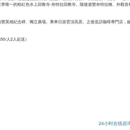
世界唯一的粉紅色水上回教寺-布特拉回教寺。隨後遊覽布特拉橋、外觀首
遊覽英雄紀念碑、獨立廣場。乘車日游雲頂高原。之後造訪咖啡專門店，
0/人2人起送）
24小时在线咨