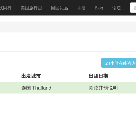
找同行
美国旅行团
回国礼品
手册
Blog
论坛
24小时在线咨
出发城市
出团日期
泰国 Thailand
阅读其他说明