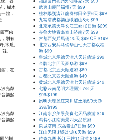
曳傘、香
福建廈門梅州潮汕客家7天 $99
湖，樹木
武夷山廈門福州7天 $99
為一體，
桂林陽朔漓江龍脊梯田全景6天 $99
產
九寨溝成都樂山峨眉山8天 $99
北京承德天津长江三峡12日游 $299
說四面佛
齐鲁大地青岛泰山济南7天 $99
具，別有
古都西安兵馬俑4/5天 $99 OR $199
,木瓜,
北京西安兵马俑华山七天古都双程
、韓、
游 $99
皇城北京承德天津八天超值游 $99
金牌北京四天豪华游 $99
族館，在
古都北京五天顺道游 $69
古都北京四天顺道游 $49
黄城北京承德天津七天超值游 $49
以波光粼
七彩云南昆明大理丽江7/8 天
著音樂起
$99/$199
昆明大理麗江東川紅土地8/9天游
$99/$199
以波光粼
江南水乡美景美食七天品质游 $49
著音樂起
精装小江南美景四天品质游
泉城济南 东岳泰山7日游 $99
江山无限 精彩北京6天游 $59
不同的蝴
传奇九寨 长江三峡11日游 $499