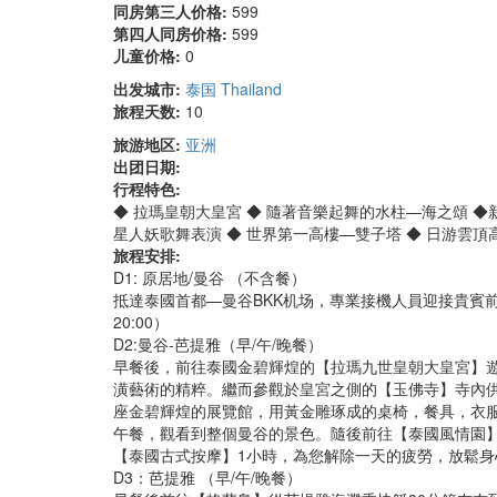
同房第三人价格:
599
第四人同房价格:
599
儿童价格:
0
出发城市:
泰国 Thailand
旅程天数:
10
旅游地区:
亚洲
出团日期:
行程特色:
◆ 拉瑪皇朝大皇宮 ◆ 隨著音樂起舞的水柱—海之頌 ◆
星人妖歌舞表演 ◆ 世界第一高樓—雙子塔 ◆ 日游雲
旅程安排:
D1: 原居地/曼谷 （不含餐）
抵達泰國首都—曼谷BKK机场，專業接機人員迎接貴賓前
20:00）
D2:曼谷-芭提雅（早/午/晚餐）
早餐後，前往泰國金碧輝煌的【拉瑪九世皇朝大皇宮】
潢藝術的精粹。繼而參觀於皇宮之側的【玉佛寺】寺內
座金碧輝煌的展覽館，用黃金雕琢成的桌椅，餐具，衣
午餐，觀看到整個曼谷的景色。隨後前往【泰國風情園】
【泰國古式按摩】1小時，為您解除一天的疲勞，放鬆
D3：芭提雅 （早/午/晚餐）