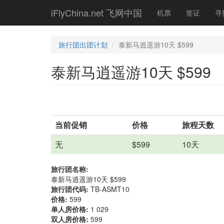
Skip
iFlyChina.net 飞网中国
机票
签证
寻
to
main
content
旅行团出团计划
泰新马逍遥游10天 $599
泰新马逍遥游10天 $599
当前促销
价格
旅程天数
无
$599
10天
旅行团名称:
泰新马逍遥游10天 $599
旅行团代码:
TB-ASMT10
价格:
599
单人房价格:
1 029
双人房价格:
599