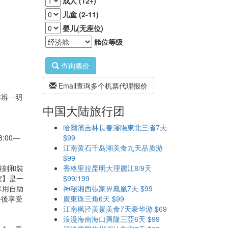
成人 (12+)
儿童 (2-11)
婴儿(无座位)
舱位等级
查询票价
Email查询多个机票代理报价
難辨—明
中国大陆旅行团
哈爾濱吉林長春瀋陽東北三省7天
00—
$99
江南黄石千岛湖美食九天品质游
$99
雕刻和裝
香格里拉昆明大理麗江8/9天
館】是一
$99/199
享用自助
神秘湘西張家界鳳凰7天 $99
餐後享受
廣東珠三角6天 $99
江南枫泾美景美食7天豪华游 $69
浪漫海南海口興隆三亞6天 $99