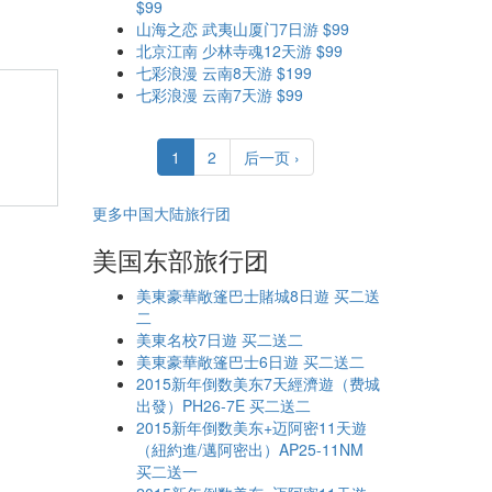
$99
山海之恋 武夷山厦门7日游 $99
北京江南 少林寺魂12天游 $99
七彩浪漫 云南8天游 $199
七彩浪漫 云南7天游 $99
1
2
后一页 ›
更多中国大陆旅行团
美国东部旅行团
美東豪華敞篷巴士賭城8日遊 买二送
二
美東名校7日遊 买二送二
美東豪華敞篷巴士6日遊 买二送二
2015新年倒数美东7天經濟遊（费城
出發）PH26-7E 买二送二
2015新年倒数美东+迈阿密11天遊
（紐約進/邁阿密出）AP25-11NM
买二送一