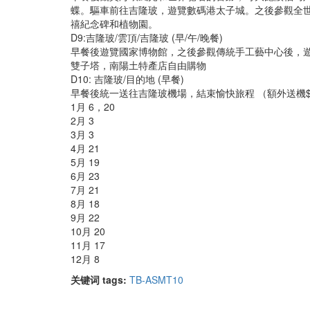
蝶。驅車前往吉隆玻，遊覽數碼港太子城。之後參觀全
禧紀念碑和植物園。
D9:吉隆玻/雲頂/吉隆玻 (早/午/晚餐)
早餐後遊覽國家博物館，之後參觀傳統手工藝中心後，
雙子塔，南陽土特產店自由購物
D10: 吉隆玻/目的地 (早餐)
早餐後統一送往吉隆玻機場，結束愉快旅程 （額外送機$5
1月 6，20
2月 3
3月 3
4月 21
5月 19
6月 23
7月 21
8月 18
9月 22
10月 20
11月 17
12月 8
关键词 tags:
TB-ASMT10