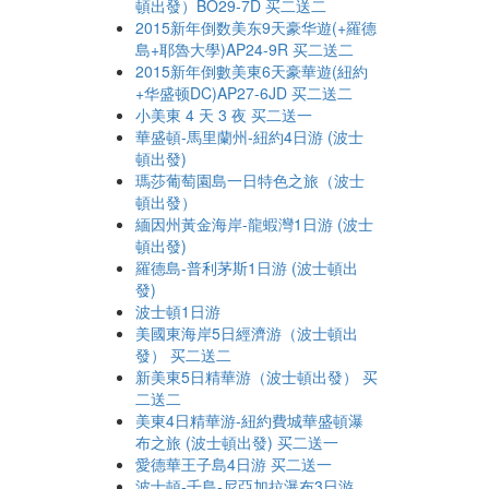
頓出發）BO29-7D 买二送二
2015新年倒数美东9天豪华遊(+羅德
島+耶魯大學)AP24-9R 买二送二
2015新年倒數美東6天豪華遊(紐約
+华盛顿DC)AP27-6JD 买二送二
小美東 4 天 3 夜 买二送一
華盛頓-馬里蘭州-紐約4日游 (波士
頓出發)
瑪莎葡萄園島一日特色之旅（波士
頓出發）
緬因州黃金海岸-龍蝦灣1日游 (波士
頓出發)
羅德島-普利茅斯1日游 (波士頓出
發)
波士頓1日游
美國東海岸5日經濟游（波士頓出
發） 买二送二
新美東5日精華游（波士頓出發） 买
二送二
美東4日精華游-紐約費城華盛頓瀑
布之旅 (波士頓出發) 买二送一
愛德華王子島4日游 买二送一
波士頓-千島-尼亞加拉瀑布3日游