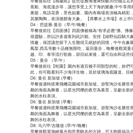
早餐後前往【格蘭島】從芭堤雅海灘乘快艇30分鐘左右
蕉船、海底漫步等，讓您享受上天下海的樂趣;中午享用
蔥籠，鳥語花香，景色如畫。園內有兩場表演極為精彩
其樂陶陶，表演後餵食大象。 【席攀水上巿場】水上巿
D4：芭提雅-曼谷（早/午/晚餐）
早餐後前往【四面佛】四面佛被稱為“有求必應”佛。佛
很靈驗，所以許多遊客到此許願。安排【綠野仙踪騎大
情趣，保證讓您留下人生難得又絕妙的回憶，中午在象園
鳳梨,西瓜等數十品種無限吃，返回曼谷，晚餐後觀賞曼
越、印、泰等流行歌曲，節目結束後，還可自由和這些
D5：曼谷 （早/午）
早餐後前往【蛇園】園內有過百種不同類型的蛇，妳們
此，你可觀看到不少海洋生物，並於玻璃海底隧道。目
D6: 曼谷 新加坡 (早餐)
早餐後適時搭乘飛機花園城市新加坡。游聖淘沙名勝世
粼的海面為舞臺，以星光閃爍的夜空為幕景，呈獻全新
舞的水柱表演。
D6: 曼谷 新加坡 (早餐)
早餐後適時搭乘飛機花園城市新加坡。游聖淘沙名勝世
粼的海面為舞臺，以星光閃爍的夜空為幕景，呈獻全新
舞的水柱表演。
D8: 马六甲/吉隆玻 (早/午/晚餐)
早餐後觀賞海峽風光和世界馳名的古跡，可大飽眼福马六