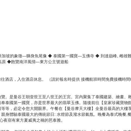
新加坡的象徵—獅身魚尾像 ◆ 泰國第一國寶—玉佛寺 ◆ 到達巔峰, 雌雄
頂高原 ◆飽覽南洋風情—東方公主號遊船
往酒店，入住酒店休息。 （請於報名時提供 接機航班時間免費接機時間8:
遊覽。是曼谷王朝壹世王至八世王的王宮。宮內聚集了泰國建築、繪畫、
供奉泰國第一國寶，亦是世界最大的翡翠玉佛。隨後前往【皇家珍藏寶物
服等等，必定令您大開眼界。午餐在【曼谷摩天大樓】全曼谷最高的大樓
親身體驗泰國最大的傳統節日: 水燈節及潑水節氣氛。晚餐為泰式晚餐,
身心夜宿有東方夏威夷之稱的芭泰雅。