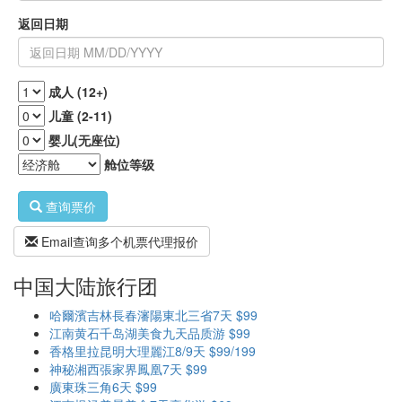
返回日期
成人 (12+)
儿童 (2-11)
婴儿(无座位)
舱位等级
查询票价
Email查询多个机票代理报价
中国大陆旅行团
哈爾濱吉林長春瀋陽東北三省7天 $99
江南黄石千岛湖美食九天品质游 $99
香格里拉昆明大理麗江8/9天 $99/199
神秘湘西張家界鳳凰7天 $99
廣東珠三角6天 $99