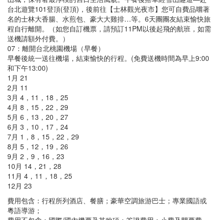
台北遊覽101登頂(登頂)，後前往【士林觀光夜市】您可自費品嚐著
名的士林大香腸、水煎包、豪大大雞排…等。6天團團友結束愉快旅
程自行離開。（如您自訂機票，請預訂11PM以後起飛的航班，如需
送機請額外付費。）
07：離開台北桃園機場（早餐）
早餐後統一送往機場，結束愉快的行程。(免費送機時間為早上9:00
和下午13:00)
1月 21
2月 11
3月 4，11，18，25
4月 8，15，22，29
5月 6，13，20，27
6月 3，10，17，24
7月 1，8，15，22，29
8月 5，12，19，26
9月 2，9，16，23
10月 14，21，28
11月 4，11，18，25
12月 23
費用包含：行程所列酒店、餐膳；豪華空調旅游巴士；專業國語或
粵語導游；