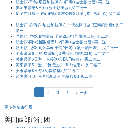
波士頓-千島-尼亞加拉瀑布3日游 (波士頓出發) 买二送一
美加東豪華8日游 (波士頓出發) 买二送一
新罕布什爾州-白山國家森林公園2日游 (波士頓出發) 买二送
一
波士頓-多倫多-尼亞加拉瀑布-千島湖3日游 (查爾頓出發) 买二
送一
查爾頓-尼亞加拉瀑布-千島2日游(查爾頓出發) 买二送一
波士頓-阿卡迪亞-緬因州2日游 (波士頓出發) 买二送一
波士頓-尼亞加拉瀑布-千島2日游（波士頓出發） 买二送一
美東豪華6日遊-华盛顿 (免费接机 纽约离团) 买二送二
美東經濟5日遊（包接送机 BUF结束） 买二送二
美東豪華5日遊 （包接送机 BUF结束） 买二送二
美東豪華8日遊 (免费接机) 买二送二
迈阿密+巴哈马遊轮8日遊(免费接机) 买二送一
1
2
3
4
后一页 ›
更多美东旅行团
美国西部旅行团