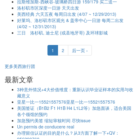
拉斯维加斯-西峡谷-玻璃桥四日游 159/179 买二送一
洛杉矶市区深度一日游 天天出发
美西经典 六天五夜 每周日出发 (4/07 ~ 12/29/2013)
好莱坞、洛杉矶市区观光 & 盖帝中心一日游 每周二出发
(4/02 ~ 12/31/2013)
三日 洛杉矶, 迪士尼 (或圣地牙哥) 及环球影城
1
2
后一页 ›
更多美西旅行团
最新文章
3种意外情况+4大价值维度：重新认识毕业证样本的实用与收
藏意义
亚星一比一15521557576亚星一比一15521557576
美国签证（B1B2 F1 H1B H4 L1L2等）加急面谈，适合美国
各个领馆的预约
加急预约美签 缩短审核时间 尽快issue
Un permis de conducere real
办理留信认证的目的是什么？从3方面了解一下+QV：