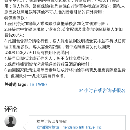
費用不包含：國際/國內機票及其稅項；簽證費用；小費及門票費
用；個人旅游、醫療保險(強烈建議自行購買各種旅遊保險)；因私人
原因及航班延誤等其他不可抗拒的因素引起的額外費用；
特價團條款：
1.僅限持美加籍華人乘國際航班抵華後參加之首個旅行團；
2.僅提供中文導遊服務，港澳台.英文配偶及非美加澳歐藉華人附加
費$200/人;
3.此團包含部分購物行程，客人報名後則說明接受安排並不得以任何
理由拒絕參觀。客人需全程跟團，若中途離團需另付脫團費
USD$150/人/天且所有費用不再退回；
4.提早日期抵達或延住客人，恕不安排免費接送；
5.保留根據實際情況適當調整行程及酒店的權利；
6.如因國家政策法規等因素無法成行將扣除手續費及相應實際產生費
用, 但團款外一切損失請自行承擔。
关键词 tags:
TB-TW6/7
24小时在线咨询或报名
评论
楼主订阅回复提醒
友怡国际旅游 Friendship Intl Travel Inc