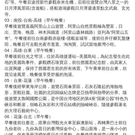
石”等。午餐后途徑新竹參觀奈米生機，后前往遊覽台灣八景之一的
日月潭風景區(含遊船)，搭船遊湖參觀日月潭週邊景點文武廟、玄光
寺。
03：南投-台南-高雄（早午晚餐）
早餐後遊覽嘉義阿里山上山遊覽，阿里山自然景觀極為豐富，日
出、雲海、晚霞、神木與鐵道（阿里山森林鐵路）並列為“阿里山五
奇”。午餐後前往台南參觀赤嵌樓-億載金城等，後前往井仔腳瓦盤鹽
田，晚餐后可去觀光夜市逛逛、淘淘寶、試試當地臺灣小吃。
04：高雄-台東（早午晚餐）
早餐後前往光之穹頂，位於高雄捷運站--美麗島站，為紀念發生在此
地的美麗島事件。參觀鑽石珠寶店，前往鄧麗君紀念館，由其家人
出資興建，保持了鄧麗君生前的所有佈置。下午乘車前往台東，欣
賞沿途風景，晚餐後享受舒服的泡湯。
05：台東-花蓮（早午晚餐）
早餐後經華東海岸公路，遊覽石雨傘景區，石灰石隆起的海蝕地
形，景觀壯麗。壯麗的北回歸線紀念牌是亞熱帶與熱帶的分界。隨
後遊覽太魯閣國際公園，是中国台湾地区的第4座“国家公园”特色为
峡谷和断崖，領略石灰岩和大理石結構的險峻峽谷。隨後參觀著名
的大理石藝術中心。
06：花蓮-台北（早午餐）
早餐後前往臺北，搭乘台灣觀光火車至蘇澳新站，再轉乘巴士前往
九份老街，九份為昔日的臺灣採金中心，環山面海，是一座小小的
山城，保有著最淳樸的舊日生活風貌。午餐後搭車經雪山隧道—赴