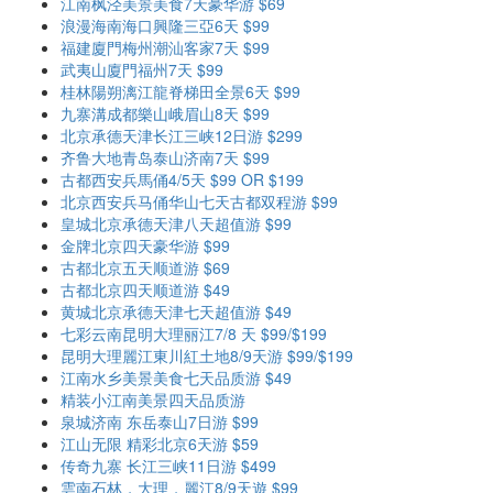
江南枫泾美景美食7天豪华游 $69
浪漫海南海口興隆三亞6天 $99
福建廈門梅州潮汕客家7天 $99
武夷山廈門福州7天 $99
桂林陽朔漓江龍脊梯田全景6天 $99
九寨溝成都樂山峨眉山8天 $99
北京承德天津长江三峡12日游 $299
齐鲁大地青岛泰山济南7天 $99
古都西安兵馬俑4/5天 $99 OR $199
北京西安兵马俑华山七天古都双程游 $99
皇城北京承德天津八天超值游 $99
金牌北京四天豪华游 $99
古都北京五天顺道游 $69
古都北京四天顺道游 $49
黄城北京承德天津七天超值游 $49
七彩云南昆明大理丽江7/8 天 $99/$199
昆明大理麗江東川紅土地8/9天游 $99/$199
江南水乡美景美食七天品质游 $49
精装小江南美景四天品质游
泉城济南 东岳泰山7日游 $99
江山无限 精彩北京6天游 $59
传奇九寨 长江三峡11日游 $499
雲南石林，大理，麗江8/9天遊 $99