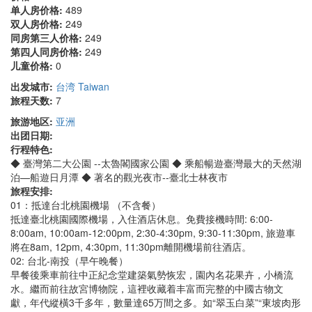
单人房价格:
489
双人房价格:
249
同房第三人价格:
249
第四人同房价格:
249
儿童价格:
0
出发城市:
台湾 Taiwan
旅程天数:
7
旅游地区:
亚洲
出团日期:
行程特色:
◆ 臺灣第二大公園 --太魯閣國家公園 ◆ 乘船暢遊臺灣最大的天然湖
泊—船遊日月潭 ◆ 著名的觀光夜市--臺北士林夜市
旅程安排:
01：抵達台北桃園機場 （不含餐）
抵達臺北桃園國際機場，入住酒店休息。免費接機時間: 6:00-
8:00am, 10:00am-12:00pm, 2:30-4:30pm, 9:30-11:30pm, 旅遊車
將在8am, 12pm, 4:30pm, 11:30pm離開機場前往酒店。
02: 台北-南投（早午晚餐）
早餐後乘車前往中正紀念堂建築氣勢恢宏，園內名花果卉，小橋流
水。繼而前往故宮博物院，這裡收藏着丰富而完整的中國古物文
獻，年代縱橫3千多年，數量達65万間之多。如“翠玉白菜”“東坡肉形