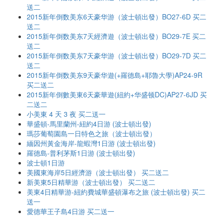
送二
2015新年倒数美东6天豪华游（波士頓出發）BO27-6D 买二
送二
2015新年倒数美东7天經濟遊（波士頓出發）BO29-7E 买二
送二
2015新年倒数美东7天豪华游（波士頓出發）BO29-7D 买二
送二
2015新年倒数美东9天豪华遊(+羅德島+耶魯大學)AP24-9R
买二送二
2015新年倒數美東6天豪華遊(紐約+华盛顿DC)AP27-6JD 买
二送二
小美東 4 天 3 夜 买二送一
華盛頓-馬里蘭州-紐約4日游 (波士頓出發)
瑪莎葡萄園島一日特色之旅（波士頓出發）
緬因州黃金海岸-龍蝦灣1日游 (波士頓出發)
羅德島-普利茅斯1日游 (波士頓出發)
波士頓1日游
美國東海岸5日經濟游（波士頓出發） 买二送二
新美東5日精華游（波士頓出發） 买二送二
美東4日精華游-紐約費城華盛頓瀑布之旅 (波士頓出發) 买二
送一
愛德華王子島4日游 买二送一