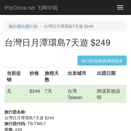
Skip
iFlyChina.net 飞网中国
Toggl
to
navig
main
content
旅行团出团计划
台灣日月潭環島7天遊 $249
台灣日月潭環島7天遊 $249
24小时在线咨询或报名
当前促
价格
旅程天
出发城市
出团日期
销
数
无
$249
7天
台湾
阅读其他说
Taiwan
明
旅行团名称:
台灣日月潭環島7天遊 $249
旅行团代码:
TB-TW6/7
价格:
249