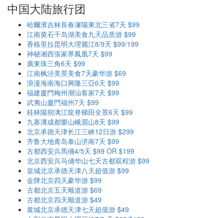
中国大陆旅行团
哈爾濱吉林長春瀋陽東北三省7天 $99
江南黄石千岛湖美食九天品质游 $99
香格里拉昆明大理麗江8/9天 $99/199
神秘湘西張家界鳳凰7天 $99
廣東珠三角6天 $99
江南枫泾美景美食7天豪华游 $69
浪漫海南海口興隆三亞6天 $99
福建廈門梅州潮汕客家7天 $99
武夷山廈門福州7天 $99
桂林陽朔漓江龍脊梯田全景6天 $99
九寨溝成都樂山峨眉山8天 $99
北京承德天津长江三峡12日游 $299
齐鲁大地青岛泰山济南7天 $99
古都西安兵馬俑4/5天 $99 OR $199
北京西安兵马俑华山七天古都双程游 $99
皇城北京承德天津八天超值游 $99
金牌北京四天豪华游 $99
古都北京五天顺道游 $69
古都北京四天顺道游 $49
黄城北京承德天津七天超值游 $49