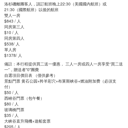
洛杉磯離團客人，請訂航班晚上22:30（美國國内航班）或
21:30（國際航班）以後的航班
雙人一房
$843 / 人
同房第三人
$10 / 人
同房第四人
$538/ 人
單人房
$1378/ 人
備註：本行程提供買二送一優惠， 三人一房或四人一房享受“買二送
一”，贈送者"0"團費
自選項目價目表 （僅供參考）
景點門票 黄石公园+羚羊彩穴+布莱斯峡谷+燃油附加费（必須支
付）
$50 / 人
西峽谷門票（包午餐）
$80 / 人
玻璃橋門票
$35 / 人
大峡谷直升飛機+遊船套票
$205 / 人