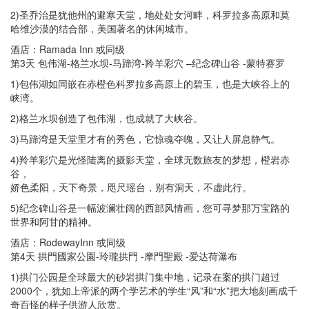
2)圣乔治是犹他州的避寒天堂，地处处女河畔，科罗拉多高原和莫
哈维沙漠的结合部，美国著名的休闲城市。
酒店：Ramada Inn 或同级
第3天 包伟湖-格兰水坝-马蹄湾-羚羊彩穴 –纪念碑山谷 -蒙特赛罗
1)包伟湖如同嵌在赤橙色科罗拉多高原上的碧玉，也是大峡谷上的
峡湾。
2)格兰水坝创造了包伟湖，也成就了大峡谷。
3)马蹄湾是天堂里才有的秀色，它惊魂夺魄，又让人屏息静气。
4)羚羊彩穴是光怪陆离的摄影天堂，全球无数旅友的梦想，橙岩赤
谷，
娇色柔阳，天下奇景，咫尺瑶台，别有洞天，不虚此行。
5)纪念碑山谷是一幅波澜壮阔的西部风情画，您可寻梦那万宝路的
世界和阿甘的精神。
酒店：RodewayInn 或同级
第4天 拱門國家公園-玲瓏拱門 -摩門聖殿 -爱达荷瀑布
1)拱门公园是全球最大的砂岩拱门集中地，记录在案的拱门超过
2000个，犹如上帝派的两个学艺术的学生“风”和“水”把大地刻画成千
奇百怪的样子供游人欣赏。