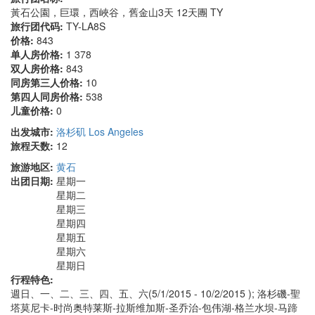
黃石公園，巨環，西峽谷，舊金山3天 12天團 TY
旅行团代码:
TY-LA8S
价格:
843
单人房价格:
1 378
双人房价格:
843
同房第三人价格:
10
第四人同房价格:
538
儿童价格:
0
出发城市:
洛杉矶 Los Angeles
旅程天数:
12
旅游地区:
黄石
出团日期:
星期一
星期二
星期三
星期四
星期五
星期六
星期日
行程特色:
週日、一、二、三、四、五、六(5/1/2015 - 10/2/2015 ); 洛杉磯-聖
塔莫尼卡-时尚奥特莱斯-拉斯维加斯-圣乔治-包伟湖-格兰水坝-马蹄