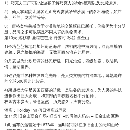
1）巧克力工厂可以让游客了解巧克力的制作流程以及发展渊源。
2） 仙人掌庭院让游客近距离观赏莫哈维沙漠上的各种植物，如芦
荟、丝兰、龙舌兰等等。
3） 唐格奥特莱斯位于沙漠腹地的交通枢纽巴斯托，价格优势十分明
显，品牌之多可以满足不同人群的购物需求。
第10天 洛杉磯-圣塔芭芭拉-丹麥村-矽谷-舊金山
1)圣塔芭芭拉地处加州蔚蓝海岸，浓郁的地中海风情，红瓦白墙的
建筑，风光旖旎的海滨，无数富商名流在此居住。
2)丹麦城为北欧后裔的移民所建，阳光灿烂，四级如春，欧陆风
情，童话世界。
3)硅谷是世界科技发展之先锋，是人类文明的前沿阵地，耳熟能详
的全球500强比比皆是。
4)斯坦福大学是美国西部的骄傲，是硅谷的发源地，为人类的科技
进步作出巨大贡献，和东部的常春藤名校不分伯仲，
校园古木参天，绿意盎然，历史悠久，声誉斐然。
酒店：Holiday Inn 假日酒店或同级
第11天 旧金山联合广场- 叮当车 –39号渔人码头 – 旧金山市区游
1)叮当车的运营始于1873年，当时就可以征服旧金山的陡峭山岭，