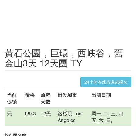
黃石公園，巨環，西峽谷，舊
金山3天 12天團 TY
24小时在线咨询或报名
当前
价格
旅程
出发城市
出团日期
促销
天数
无
$843
12天
洛杉矶 Los
周一, 二, 三, 四,
Angeles
五, 六, 日,
旅行团名称: