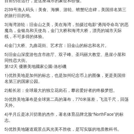
目前仍在运行，是这座城市的象征和骄傲。
2)39号渔人码头：美食、海狮、游轮、螃蟹纪念碑，美国排名第三
的旅行目的地。
3)海湾游轮：旧金山之美，美在海湾，拍摄过电影“勇闯夺命岛”的恶
魔岛，金银岛和天使岛，金门大桥和海湾大桥，漂亮的城市天际
线，不可多得的体验。
4)金门大桥、九曲花街、艺术宫：旧金山的标志和名片。
5)旧金山深度游包含市政厅、双子峰、圣玛丽大教堂、悬崖小屋和
同性恋大街。
第12天 優勝美地國家公園-洛杉磯
1)优胜美地是加州的标志，也是加州纪念币上的图像，更是美国排
名第三的国家公园。
2)船长岩：全球最大的独立花岗石，攀岩爱好者的终极梦想。
3)优胜美地瀑布是全球第二高的瀑布，770米落差，飞流千尺，回荡
天外。
4)半月丘是冰川切凿的杰作，著名体育品牌北脸“NorthFace”的标
志。
5)优胜美地隧道观景点风光美不胜收，是写实版的地质教科书。