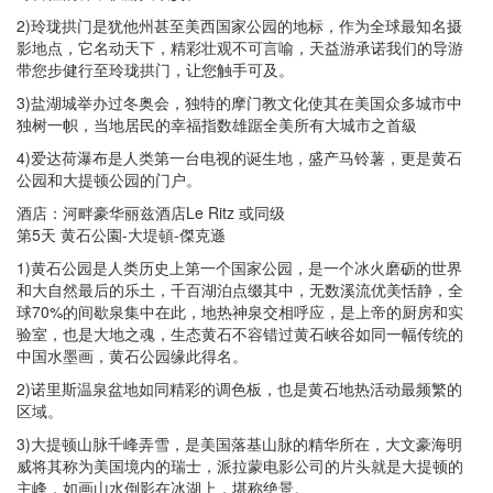
2)玲珑拱门是犹他州甚至美西国家公园的地标，作为全球最知名摄
影地点，它名动天下，精彩壮观不可言喻，天益游承诺我们的导游
带您步健行至玲珑拱门，让您触手可及。
3)盐湖城举办过冬奥会，独特的摩门教文化使其在美国众多城市中
独树一帜，当地居民的幸福指数雄踞全美所有大城市之首級
4)爱达荷瀑布是人类第一台电视的诞生地，盛产马铃薯，更是黄石
公园和大提顿公园的门户。
酒店：河畔豪华丽兹酒店Le Ritz 或同级
第5天 黄石公園-大堤頓-傑克遜
1)黄石公园是人类历史上第一个国家公园，是一个冰火磨砺的世界
和大自然最后的乐土，千百湖泊点缀其中，无数溪流优美恬静，全
球70%的间歇泉集中在此，地热神泉交相呼应，是上帝的厨房和实
验室，也是大地之魂，生态黄石不容错过黄石峡谷如同一幅传统的
中国水墨画，黄石公园缘此得名。
2)诺里斯温泉盆地如同精彩的调色板，也是黄石地热活动最频繁的
区域。
3)大提顿山脉千峰弄雪，是美国落基山脉的精华所在，大文豪海明
威将其称为美国境内的瑞士，派拉蒙电影公司的片头就是大提顿的
主峰，如画山水倒影在冰湖上，堪称绝景。