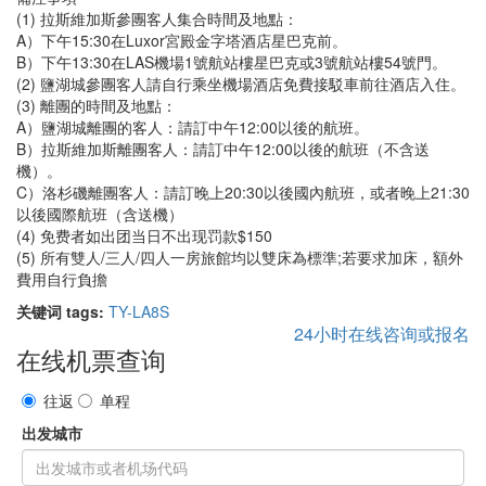
(1) 拉斯維加斯參團客人集合時間及地點：
A）下午15:30在Luxor宮殿金字塔酒店星巴克前。
B）下午13:30在LAS機場1號航站樓星巴克或3號航站樓54號門。
(2) 鹽湖城參團客人請自行乘坐機場酒店免費接駁車前往酒店入住。
(3) 離團的時間及地點：
A）鹽湖城離團的客人：請訂中午12:00以後的航班。
B）拉斯維加斯離團客人：請訂中午12:00以後的航班（不含送
機）。
C）洛杉磯離團客人：請訂晚上20:30以後國內航班，或者晚上21:30
以後國際航班（含送機）
(4) 免费者如出团当日不出现罚款$150
(5) 所有雙人/三人/四人一房旅館均以雙床為標準;若要求加床，額外
費用自行負擔
关键词 tags:
TY-LA8S
24小时在线咨询或报名
在线机票查询
往返
单程
出发城市