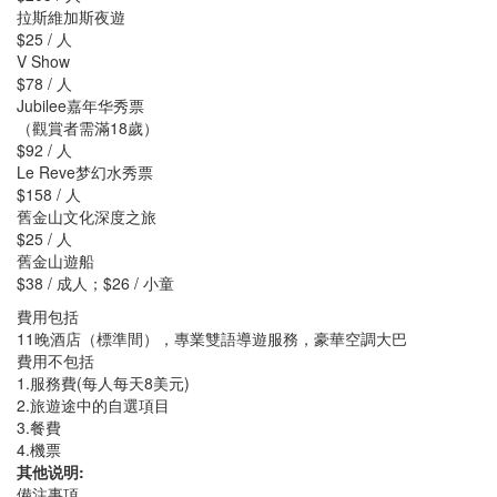
拉斯維加斯夜遊
$25 / 人
V Show
$78 / 人
Jubilee嘉年华秀票
（觀賞者需滿18歲）
$92 / 人
Le Reve梦幻水秀票
$158 / 人
舊金山文化深度之旅
$25 / 人
舊金山遊船
$38 / 成人；$26 / 小童
費用包括
11晚酒店（標準間），專業雙語導遊服務，豪華空調大巴
費用不包括
1.服務費(每人每天8美元)
2.旅遊途中的自選項目
3.餐費
4.機票
其他说明:
備注事項