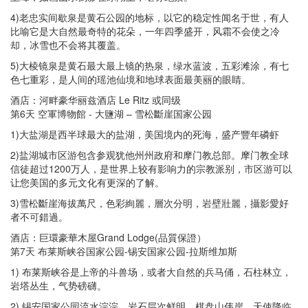
4)老忠实间歇泉是黄石公园的地标，以它的稳定性闻名于世，有人
比喻它是大自然最奇特的花朵，一年四季盛开，风霜不会使之冷
却，冰雪也不会将其覆盖。
5)大棱镜泉是黄石最大最上镜的热泉，绿水蓝波，五彩滩涂，有七
色七重彩，是人间的瑶池仙境和地球表面最美丽的眼睛。
酒店：河畔豪华丽兹酒店 Le Ritz 或同级
第6天 空軍博物館 - 大鹽湖 – 雪松斷崖国家公园
1)大盐湖是西半球最大的盐湖，美国境内的死海，盛产豐年磷虾
2)盐湖城市区游包含参观犹他州州政府和摩门教总部。摩门教全球
信徒超过1200万人，是世界上较有影响力的宗教派别，市区游可以
让您美国的多元文化有更深的了解。
3)雪松斷崖海拔萬尺，色彩絢麗，層次分明，岩壁壯麗，攝影愛好
者不可錯過。
酒店：巨環豪華木屋Grand Lodge(品質保證）
第7天 布莱斯峡谷国家公园-锡安国家公园-拉斯维加斯
1) 布莱斯峡谷是上帝的斗兽场，或者大自然的兵马俑，石柱林立，
岩塔丛生，气势磅礴。
2) 锡安国家公园流水淙淙，岩石层次鲜明，棋盘山伟岸，天使降临