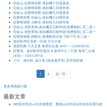
旧金山-拉斯维加斯-洛杉磯十日逍遥游
旧金山-拉斯维加斯-洛杉磯八日精华游
旧金山-拉斯维加斯-洛杉磯九日逍遥游
拉斯维加斯-旧金山-洛杉磯六日精华游
拉斯维加斯-大峡谷-洛杉机七日精华游
旧金山-优胜美地-洛杉磯五日精华游(免费接机) 买二送一
旧金山-优胜美地-洛杉磯四日精华游(免费接机) 买二送一
拉斯维加斯-西峡谷-玻璃桥四日游 159/179 买二送一
洛杉矶市区深度一日游 天天出发
美西经典 六天五夜 每周日出发 (4/07 ~ 12/29/2013)
好莱坞、洛杉矶市区观光 & 盖帝中心一日游 每周二出发
(4/02 ~ 12/31/2013)
三日 洛杉矶, 迪士尼 (或圣地牙哥) 及环球影城
1
2
后一页 ›
更多美西旅行团
最新文章
3种意外情况+4大价值维度：重新认识毕业证样本的实用与收