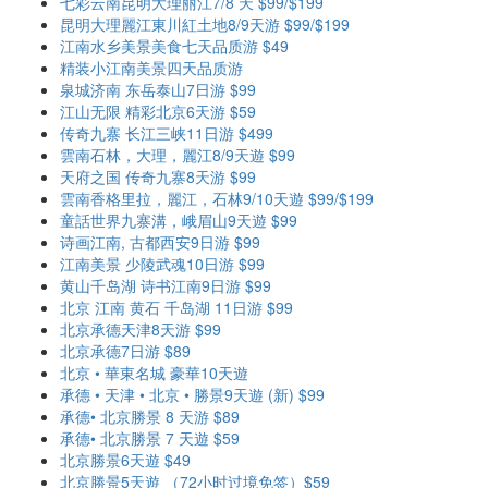
七彩云南昆明大理丽江7/8 天 $99/$199
昆明大理麗江東川紅土地8/9天游 $99/$199
江南水乡美景美食七天品质游 $49
精装小江南美景四天品质游
泉城济南 东岳泰山7日游 $99
江山无限 精彩北京6天游 $59
传奇九寨 长江三峡11日游 $499
雲南石林，大理，麗江8/9天遊 $99
天府之国 传奇九寨8天游 $99
雲南香格里拉，麗江，石林9/10天遊 $99/$199
童話世界九寨溝，峨眉山9天遊 $99
诗画江南, 古都西安9日游 $99
江南美景 少陵武魂10日游 $99
黄山千岛湖 诗书江南9日游 $99
北京 江南 黄石 千岛湖 11日游 $99
北京承德天津8天游 $99
北京承德7日游 $89
北京 • 華東名城 豪華10天遊
承德 • 天津 • 北京 • 勝景9天遊 (新) $99
承德• 北京勝景 8 天游 $89
承德• 北京勝景 7 天遊 $59
北京勝景6天遊 $49
北京勝景5天遊 （72小时过境免签）$59