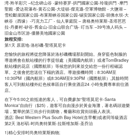
湾-羚羊彩穴 –纪念碑山谷 -蒙特赛罗-拱門國家公園-玲瓏拱門 -摩門
聖殿 -爱达荷瀑布-黄石公園-大堤頓-傑克遜-空軍博物館 - 大鹽湖 –
雪松斷崖国家公园-布莱斯峡谷国家公园-锡安国家公园-胡佛水坝-大
峡谷（西缘）-巧克力工厂 - 仙人掌庭院 – 唐格奥特莱斯-圣塔芭芭
拉-丹麥村-矽谷-舊金山-旧金山联合广场- 叮当车 –39号渔人码头 –
旧金山市区游-優勝美地國家公園
旅程安排:
第1天 原居地-洛杉磯-聖塔莫尼卡
您愉快的旅程將從您降落於洛杉磯機場那刻開始。身穿藍色制服的
導遊將會在航站樓的行李提領處（美國國內航班）或者TomBradley
航站樓的花店（國際航班）等候您的到來並交給您一份行程確認
單。之後會把您送往下榻的酒店。導遊接機時間：8:30AM至
10:30PM（國內航班）或8:30AM至9:30PM（國際航班）,其餘時間
客人可到航站樓外紅色候車區自行乘坐酒店24 小時免費專車前往酒
店。
在下午5:00之前抵達的客人，可自費參加“聖塔莫尼卡-Santa
Monica”自由行（$25)，遊客可自由漫步於黃金海灘，著名碼頭遊樂
場，繁華的第三街步行街購物，餐廳和欣賞街頭藝人表演。
酒店: Best Western Plus South Bay Hotel(含早餐)或者同等級酒店
第2天 洛杉矶-时尚奥特莱斯-拉斯维加斯-圣乔治
1)精心安排时尚奥特莱斯购物;