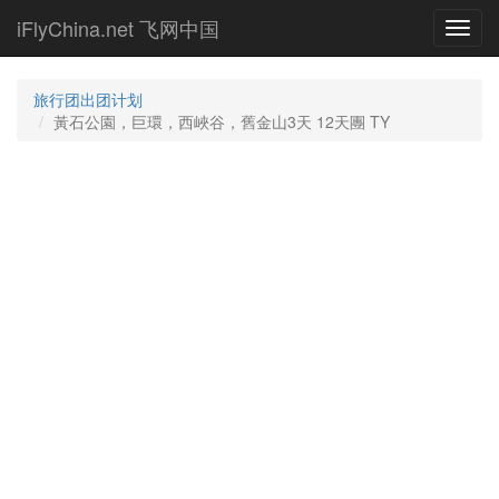
Skip
iFlyChina.net 飞网中国
Toggl
to
navig
main
content
旅行团出团计划
黃石公園，巨環，西峽谷，舊金山3天 12天團 TY