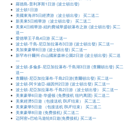
羅德島-普利茅斯1日游 (波士頓出發)
波士頓1日游
美國東海岸5日經濟游（波士頓出發） 买二送二
新美東5日精華游（波士頓出發） 买二送二
美東4日精華游-紐約費城華盛頓瀑布之旅 (波士頓出發) 买二
送一
愛德華王子島4日游 买二送一
波士頓-千島-尼亞加拉瀑布3日游 (波士頓出發) 买二送一
美加東豪華8日游 (波士頓出發) 买二送一
新罕布什爾州-白山國家森林公園2日游 (波士頓出發) 买二送
一
波士頓-多倫多-尼亞加拉瀑布-千島湖3日游 (查爾頓出發) 买二
送一
查爾頓-尼亞加拉瀑布-千島2日游(查爾頓出發) 买二送一
波士頓-阿卡迪亞-緬因州2日游 (波士頓出發) 买二送一
波士頓-尼亞加拉瀑布-千島2日游（波士頓出發） 买二送一
美東豪華6日遊-华盛顿 (免费接机 纽约离团) 买二送二
美東經濟5日遊（包接送机 BUF结束） 买二送二
美東豪華5日遊 （包接送机 BUF结束） 买二送二
美東豪華8日遊 (免费接机) 买二送二
迈阿密+巴哈马遊轮8日遊(免费接机) 买二送一