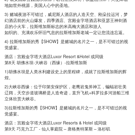
地如世外桃源，美国人心中的圣地。
3) 赌城夜游不可错过，威尼斯人酒店的人造天空、刚朵拉运河，梦
幻酒店前的火山爆发，四季酒店、宫殿金字塔酒店和亚瑟王神剑酒
店的小火车，拉斯维加斯标志的米高梅大酒店和游人
如织的、充满欢乐怀旧气息的拉斯维加斯老城一定让您流连忘返。
4) 拉斯维加斯的秀【SHOW】是赌城的名片之一，是不可错过的视
觉盛宴。
酒店：宫殿金字塔大酒店Luxor Resort &Hotel 或同级
第8天 胡佛水坝-大峡谷（西缘）-拉斯维加斯
1)胡佛水坝是人类水利建设史上的里程碑，成就了拉斯维加斯的辉
煌。
2)大峡谷西缘：位于印第安保护区，老鹰岩鬼斧神工，蝙蝠岩壮美
辽阔，天空步道玻璃桥是人造奇迹，直升飞机+科罗拉多河游船三维
立体欣赏大峡谷。
3)拉斯维加斯的秀【SHOW】是赌城的名片之一，是不可错过的视
觉盛宴。
酒店：宫殿金字塔大酒店Luxor Resorts & Hotel 或同级
第9天 巧克力工厂 - 仙人掌庭院 – 唐格奥特莱斯 – 洛杉矶