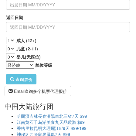
返回日期
成人 (12+)
儿童 (2-11)
婴儿(无座位)
舱位等级
查询票价
Email查询多个机票代理报价
中国大陆旅行团
哈爾濱吉林長春瀋陽東北三省7天 $99
江南黄石千岛湖美食九天品质游 $99
香格里拉昆明大理麗江8/9天 $99/199
神秘湘西張家界鳳凰7天 $99