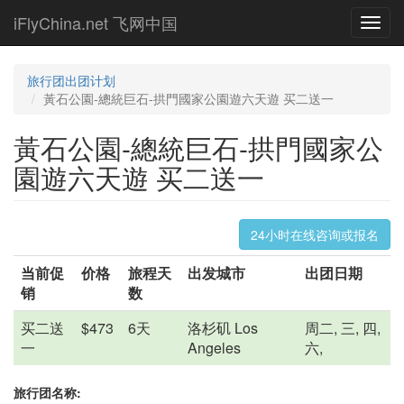
Skip
iFlyChina.net 飞网中国
Toggl
to
navig
main
content
旅行团出团计划
黃石公園-總統巨石-拱門國家公園遊六天遊 买二送一
黃石公園-總統巨石-拱門國家公
園遊六天遊 买二送一
24小时在线咨询或报名
当前促
价格
旅程天
出发城市
出团日期
销
数
买二送
$473
6天
洛杉矶 Los
周二, 三, 四,
一
Angeles
六,
旅行团名称: