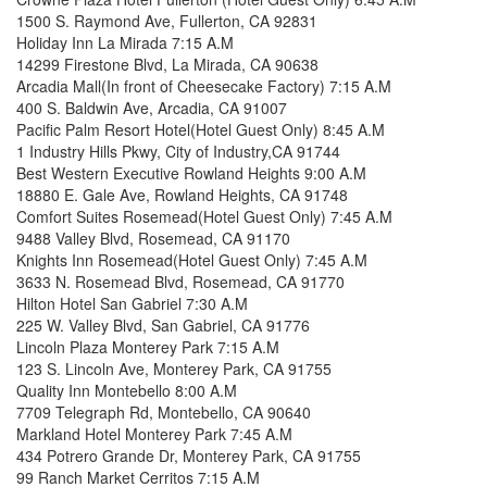
1500 S. Raymond Ave, Fullerton, CA 92831
Holiday Inn La Mirada 7:15 A.M
14299 Firestone Blvd, La Mirada, CA 90638
Arcadia Mall(In front of Cheesecake Factory) 7:15 A.M
400 S. Baldwin Ave, Arcadia, CA 91007
Pacific Palm Resort Hotel(Hotel Guest Only) 8:45 A.M
1 Industry Hills Pkwy, City of Industry,CA 91744
Best Western Executive Rowland Heights 9:00 A.M
18880 E. Gale Ave, Rowland Heights, CA 91748
Comfort Suites Rosemead(Hotel Guest Only) 7:45 A.M
9488 Valley Blvd, Rosemead, CA 91170
Knights Inn Rosemead(Hotel Guest Only) 7:45 A.M
3633 N. Rosemead Blvd, Rosemead, CA 91770
Hilton Hotel San Gabriel 7:30 A.M
225 W. Valley Blvd, San Gabriel, CA 91776
Lincoln Plaza Monterey Park 7:15 A.M
123 S. Lincoln Ave, Monterey Park, CA 91755
Quality Inn Montebello 8:00 A.M
7709 Telegraph Rd, Montebello, CA 90640
Markland Hotel Monterey Park 7:45 A.M
434 Potrero Grande Dr, Monterey Park, CA 91755
99 Ranch Market Cerritos 7:15 A.M