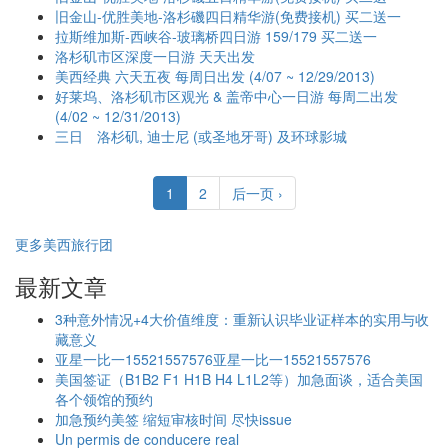
旧金山-优胜美地-洛杉磯四日精华游(免费接机) 买二送一
拉斯维加斯-西峡谷-玻璃桥四日游 159/179 买二送一
洛杉矶市区深度一日游 天天出发
美西经典 六天五夜 每周日出发 (4/07 ~ 12/29/2013)
好莱坞、洛杉矶市区观光 & 盖帝中心一日游 每周二出发
(4/02 ~ 12/31/2013)
三日 洛杉矶, 迪士尼 (或圣地牙哥) 及环球影城
1
2
后一页 ›
更多美西旅行团
最新文章
3种意外情况+4大价值维度：重新认识毕业证样本的实用与收
藏意义
亚星一比一15521557576亚星一比一15521557576
美国签证（B1B2 F1 H1B H4 L1L2等）加急面谈，适合美国
各个领馆的预约
加急预约美签 缩短审核时间 尽快issue
Un permis de conducere real