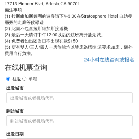
17713 Pioneer Blvd, Artesia,CA 90701
備注事項
(1) 拉斯維加斯參團的遊客請下午3:30在Stratosphere Hotel 自助餐
廳旁的走廊等候導遊
(2) 此團不包含拉斯維加斯接送機
(3) 最后一天请订中午12:00以后的航班离开盐湖城。
(4) 免费者如出团当日不出现罚款$150
(5) 所有雙人/三人/四人一房旅館均以雙床為標準;若要求加床，額外
費用自行負擔。
24小时在线咨询或报名
在线机票查询
往返
单程
出发城市
到达城市
出发日期