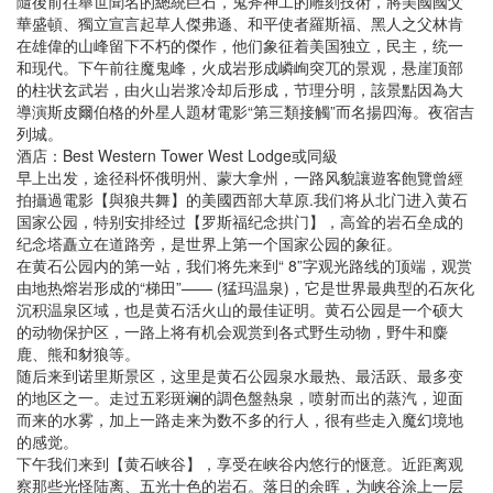
隨後前往舉世聞名的總統巨石，鬼斧神工的雕刻技術，將美國國父
華盛頓、獨立宣言起草人傑弗遜、和平使者羅斯福、黑人之父林肯
在雄偉的山峰留下不朽的傑作，他们象征着美国独立，民主，统一
和现代。下午前往魔鬼峰，火成岩形成嶙峋突兀的景观，悬崖顶部
的柱状玄武岩，由火山岩浆冷却后形成，节理分明，該景點因為大
導演斯皮爾伯格的外星人題材電影“第三類接觸”而名揚四海。夜宿吉
列城。
酒店：Best Western Tower West Lodge或同級
早上出发，途径科怀俄明州、蒙大拿州，一路风貌讓遊客飽覽曾經
拍攝過電影【與狼共舞】的美國西部大草原.我们将从北门进入黄石
国家公园，特别安排经过【罗斯福纪念拱门】，高耸的岩石垒成的
纪念塔矗立在道路旁，是世界上第一个国家公园的象征。
在黄石公园内的第一站，我们将先来到“ 8”字观光路线的顶端，观赏
由地热熔岩形成的“梯田”—— (猛玛温泉)，它是世界最典型的石灰化
沉积温泉区域，也是黄石活火山的最佳证明。黄石公园是一个硕大
的动物保护区，一路上将有机会观赏到各式野生动物，野牛和麋
鹿、熊和豺狼等。
随后来到诺里斯景区，这里是黄石公园泉水最热、最活跃、最多变
的地区之一。走过五彩斑斓的調色盤熱泉，喷射而出的蒸汽，迎面
而来的水雾，加上一路走来为数不多的行人，很有些走入魔幻境地
的感觉。
下午我们来到【黄石峡谷】，享受在峡谷内悠行的惬意。近距离观
察那些光怪陆离、五光十色的岩石。落日的余晖，为峡谷涂上一层