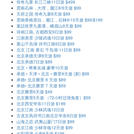
传奇九寨 长江三峡11日游 $499
雲南石林，大理，麗江8/9天遊 $99
天府之国 传奇九寨8天游 $99
雲南香格里拉，麗江，石林9/10天遊 $99/$199
童話世界九寨溝，峨眉山9天遊 $99
诗画江南, 古都西安9日游 $99
江南美景 少陵武魂10日游 $99
黄山千岛湖 诗书江南9日游 $99
北京 江南 黄石 千岛湖 11日游 $99
北京承德天津8天游 $99
北京承德7日游 $89
北京 • 華東名城 豪華10天遊
承德 • 天津 • 北京 • 勝景9天遊 (新) $99
承德• 北京勝景 8 天游 $89
承德• 北京勝景 7 天遊 $59
北京勝景6天遊 $49
北京勝景5天遊 （72小时过境免签）$59
北京西安华东11日游 $199
北京江南 少林武魂12日游
古龙京风诗书江南北京华东9日游 $99
山海之恋 武夷山厦门7日游 $99
北京江南 少林寺魂12天游 $99
七彩浪漫 云南8天游 $199