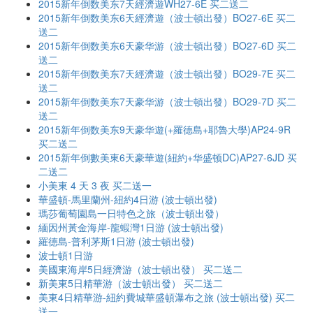
2015新年倒数美东7天經濟遊WH27-6E 买二送二
2015新年倒数美东6天經濟遊（波士頓出發）BO27-6E 买二
送二
2015新年倒数美东6天豪华游（波士頓出發）BO27-6D 买二
送二
2015新年倒数美东7天經濟遊（波士頓出發）BO29-7E 买二
送二
2015新年倒数美东7天豪华游（波士頓出發）BO29-7D 买二
送二
2015新年倒数美东9天豪华遊(+羅德島+耶魯大學)AP24-9R
买二送二
2015新年倒數美東6天豪華遊(紐約+华盛顿DC)AP27-6JD 买
二送二
小美東 4 天 3 夜 买二送一
華盛頓-馬里蘭州-紐約4日游 (波士頓出發)
瑪莎葡萄園島一日特色之旅（波士頓出發）
緬因州黃金海岸-龍蝦灣1日游 (波士頓出發)
羅德島-普利茅斯1日游 (波士頓出發)
波士頓1日游
美國東海岸5日經濟游（波士頓出發） 买二送二
新美東5日精華游（波士頓出發） 买二送二
美東4日精華游-紐約費城華盛頓瀑布之旅 (波士頓出發) 买二
送一