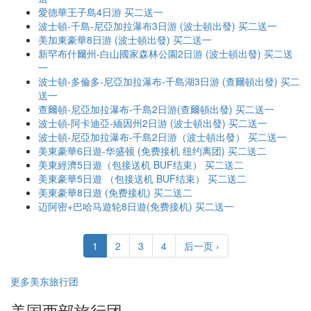
愛德華王子島4日游 买二送一
波士頓-千島-尼亞加拉瀑布3日游 (波士頓出發) 买二送一
美加東豪華8日游 (波士頓出發) 买二送一
新罕布什爾州-白山國家森林公園2日游 (波士頓出發) 买二送
一
波士頓-多倫多-尼亞加拉瀑布-千島湖3日游 (查爾頓出發) 买二
送一
查爾頓-尼亞加拉瀑布-千島2日游(查爾頓出發) 买二送一
波士頓-阿卡迪亞-緬因州2日游 (波士頓出發) 买二送一
波士頓-尼亞加拉瀑布-千島2日游（波士頓出發） 买二送一
美東豪華6日遊-华盛顿 (免费接机 纽约离团) 买二送二
美東經濟5日遊（包接送机 BUF结束） 买二送二
美東豪華5日遊 （包接送机 BUF结束） 买二送二
美東豪華8日遊 (免费接机) 买二送二
迈阿密+巴哈马遊轮8日遊(免费接机) 买二送一
1
2
3
4
后一页 ›
更多美东旅行团
美国西部旅行团