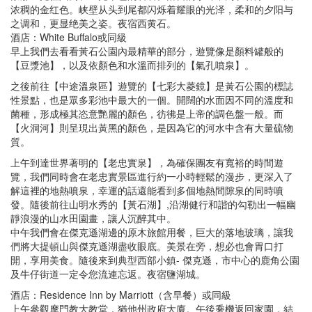
浓稠的金红色。峡壁从头到尾都闪烁着耀眼的光泽，柔和的夕阳与
之调和，更显绝美之姿。夜宿西黄石。
酒店：White Buffalo或同級
早上我們去看看黃石公園內最精華的部分，遊覽像是顏料罐般的
【豆漿池】，以及依顏色和水溫而排列的【氣孔噴泉】。
之後前往【中途溫泉區】遊覽的【七彩大菱鏡】是黃石公園的標誌
性景點，也是眾多彩池中最大的一個。開闊的水面因不同的溫度和
菌種，形成極其恣意艷麗的顏色，彷彿是上帝的調色盤一般。而
【火洞河】則呈現出黃黑的顏色，是因為它的河水中含有大量硫物
質。
上午到達世界著明的【老忠實泉】，為確保團友有寬裕的時間遊
覽，我們同時會在老忠實景區進行約一小時輕鬆的漫步，更深入了
解這裡的地熱噴泉，幸運的話還能看到多個地熱間隙泉的同時噴
發。隨後前往山明水秀的【黃石湖】,沿湖健行和諧的勾勒出一幅幽
靜浪漫的山水田園畫，讓人沉醉其中。
中午我們會在傑克遜湖邊的原木旅館用餐，巨大的落地玻璃，讓我
們將大提頓山與傑克遜湖盡收眼底。美景在旁，想必也會胃口打
開，享用美食。隨後來到典型西部小鎮- 傑克遜，市中心的鹿角公園
及牛仔街道一定令您流連忘返。夜宿鹽湖城。
酒店：Residence Inn by Marriott（含早餐）或同級
上午參觀摩門教大教堂，猶他州政府大廈。午後乘機返回家園，結