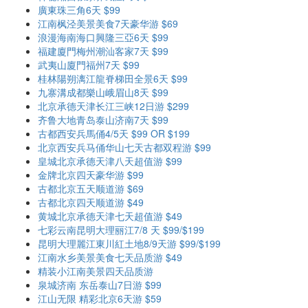
廣東珠三角6天 $99
江南枫泾美景美食7天豪华游 $69
浪漫海南海口興隆三亞6天 $99
福建廈門梅州潮汕客家7天 $99
武夷山廈門福州7天 $99
桂林陽朔漓江龍脊梯田全景6天 $99
九寨溝成都樂山峨眉山8天 $99
北京承德天津长江三峡12日游 $299
齐鲁大地青岛泰山济南7天 $99
古都西安兵馬俑4/5天 $99 OR $199
北京西安兵马俑华山七天古都双程游 $99
皇城北京承德天津八天超值游 $99
金牌北京四天豪华游 $99
古都北京五天顺道游 $69
古都北京四天顺道游 $49
黄城北京承德天津七天超值游 $49
七彩云南昆明大理丽江7/8 天 $99/$199
昆明大理麗江東川紅土地8/9天游 $99/$199
江南水乡美景美食七天品质游 $49
精装小江南美景四天品质游
泉城济南 东岳泰山7日游 $99
江山无限 精彩北京6天游 $59