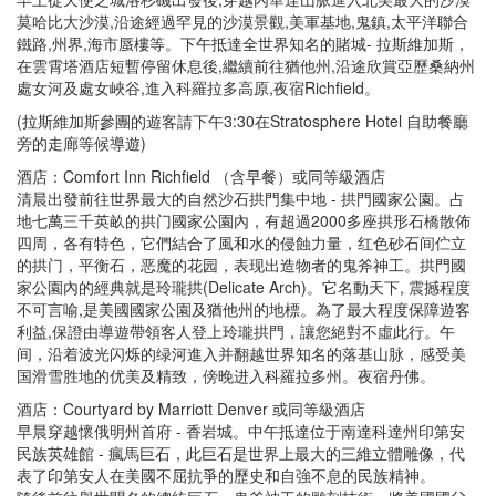
莫哈比大沙漠,沿途經過罕見的沙漠景觀,美軍基地,鬼鎮,太平洋聯合
鐵路,州界,海市蜃樓等。下午抵達全世界知名的賭城- 拉斯維加斯，
在雲霄塔酒店短暫停留休息後,繼續前往猶他州,沿途欣賞亞歷桑納州
處女河及處女峽谷,進入科羅拉多高原,夜宿Richfield。
(拉斯維加斯參團的遊客請下午3:30在Stratosphere Hotel 自助餐廳
旁的走廊等候導遊)
酒店：Comfort Inn Richfield （含早餐）或同等級酒店
清晨出發前往世界最大的自然沙石拱門集中地 - 拱門國家公園。占
地七萬三千英畝的拱门國家公園內，有超過2000多座拱形石橋散佈
四周，各有特色，它們結合了風和水的侵蝕力量，红色砂石间伫立
的拱门，平衡石，恶魔的花园，表现出造物者的鬼斧神工。拱門國
家公園內的經典就是玲瓏拱(Delicate Arch)。它名動天下, 震撼程度
不可言喻,是美國國家公園及猶他州的地標。為了最大程度保障遊客
利益,保證由導遊帶領客人登上玲瓏拱門，讓您絕對不虛此行。午
间，沿着波光闪烁的绿河進入并翻越世界知名的落基山脉，感受美
国滑雪胜地的优美及精致，傍晚进入科羅拉多州。夜宿丹佛。
酒店：Courtyard by Marriott Denver 或同等級酒店
早晨穿越懷俄明州首府 - 香岩城。中午抵達位于南達科達州印第安
民族英雄館 - 瘋馬巨石，此巨石是世界上最大的三維立體雕像，代
表了印第安人在美國不屈抗爭的歷史和自強不息的民族精神。