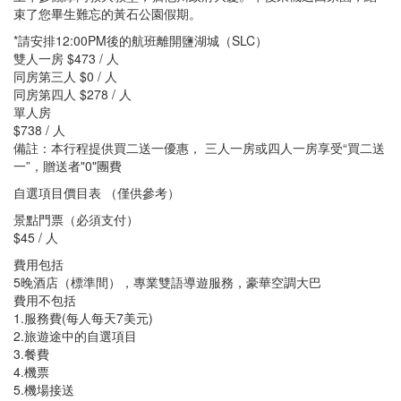
束了您畢生難忘的黃石公園假期。
*請安排12:00PM後的航班離開鹽湖城（SLC）
雙人一房 $473 / 人
同房第三人 $0 / 人
同房第四人 $278 / 人
單人房
$738 / 人
備註：本行程提供買二送一優惠， 三人一房或四人一房享受“買二送
一”，贈送者"0"團費
自選項目價目表 （僅供參考）
景點門票（必須支付）
$45 / 人
費用包括
5晚酒店（標準間），專業雙語導遊服務，豪華空調大巴
費用不包括
1.服務費(每人每天7美元)
2.旅遊途中的自選項目
3.餐費
4.機票
5.機場接送