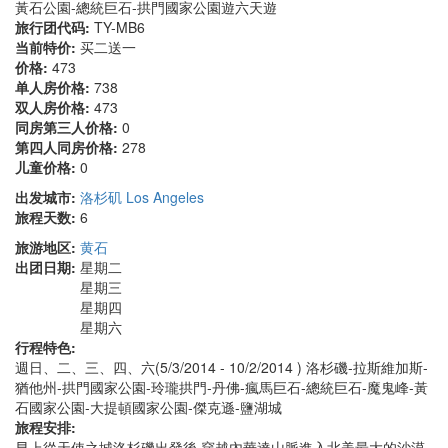
黃石公園-總統巨石-拱門國家公園遊六天遊
旅行团代码:
TY-MB6
当前特价:
买二送一
价格:
473
单人房价格:
738
双人房价格:
473
同房第三人价格:
0
第四人同房价格:
278
儿童价格:
0
出发城市:
洛杉矶 Los Angeles
旅程天数:
6
旅游地区:
黄石
出团日期:
星期二
星期三
星期四
星期六
行程特色:
週日、二、三、四、六(5/3/2014 - 10/2/2014 ) 洛杉磯-拉斯維加斯-
猶他州-拱門國家公園-玲瓏拱門-丹佛-瘋馬巨石-總統巨石-魔鬼峰-黃
石國家公園-大提頓國家公園-傑克遜-鹽湖城
旅程安排:
早上從天使之城洛杉磯出發後,穿越內華達山脈進入北美最大的沙漠