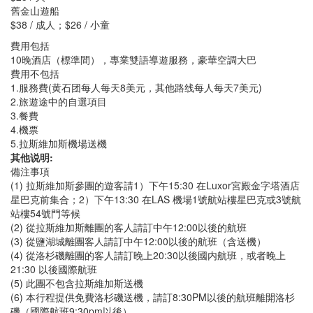
舊金山遊船
$38 / 成人；$26 / 小童
費用包括
10晚酒店（標準間），專業雙語導遊服務，豪華空調大巴
費用不包括
1.服務費(黄石团每人每天8美元，其他路线每人每天7美元)
2.旅遊途中的自選項目
3.餐費
4.機票
5.拉斯維加斯機場送機
其他说明:
備注事項
(1) 拉斯維加斯參團的遊客請1）下午15:30 在Luxor宮殿金字塔酒店
星巴克前集合；2）下午13:30 在LAS 機場1號航站樓星巴克或3號航
站樓54號門等候
(2) 從拉斯維加斯離團的客人請訂中午12:00以後的航班
(3) 從鹽湖城離團客人請訂中午12:00以後的航班（含送機）
(4) 從洛杉磯離團的客人請訂晚上20:30以後國内航班，或者晚上
21:30 以後國際航班
(5) 此團不包含拉斯維加斯送機
(6) 本行程提供免費洛杉磯送機，請訂8:30PM以後的航班離開洛杉
磯（國際航班9:30pm以後）