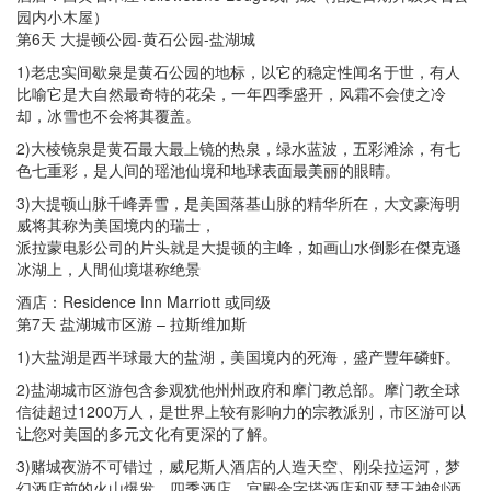
园内小木屋）
第6天 大提顿公园-黄石公园-盐湖城
1)老忠实间歇泉是黄石公园的地标，以它的稳定性闻名于世，有人
比喻它是大自然最奇特的花朵，一年四季盛开，风霜不会使之冷
却，冰雪也不会将其覆盖。
2)大棱镜泉是黄石最大最上镜的热泉，绿水蓝波，五彩滩涂，有七
色七重彩，是人间的瑶池仙境和地球表面最美丽的眼睛。
3)大提顿山脉千峰弄雪，是美国落基山脉的精华所在，大文豪海明
威将其称为美国境内的瑞士，
派拉蒙电影公司的片头就是大提顿的主峰，如画山水倒影在傑克遜
冰湖上，人間仙境堪称绝景
酒店：Residence Inn Marriott 或同级
第7天 盐湖城市区游 – 拉斯维加斯
1)大盐湖是西半球最大的盐湖，美国境内的死海，盛产豐年磷虾。
2)盐湖城市区游包含参观犹他州州政府和摩门教总部。摩门教全球
信徒超过1200万人，是世界上较有影响力的宗教派别，市区游可以
让您对美国的多元文化有更深的了解。
3)赌城夜游不可错过，威尼斯人酒店的人造天空、刚朵拉运河，梦
幻酒店前的火山爆发，四季酒店、宫殿金字塔酒店和亚瑟王神剑酒