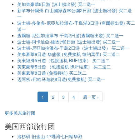
美加東豪華8日游 (波士頓出發) 买二送一
新罕布什爾州-白山國家森林公園2日游 (波士頓出發) 买二送
一
波士頓-多倫多-尼亞加拉瀑布-千島湖3日游 (查爾頓出發) 买二
送一
查爾頓-尼亞加拉瀑布-千島2日游(查爾頓出發) 买二送一
波士頓-阿卡迪亞-緬因州2日游 (波士頓出發) 买二送一
波士頓-尼亞加拉瀑布-千島2日游（波士頓出發） 买二送一
美東豪華6日遊-华盛顿 (免费接机 纽约离团) 买二送二
美東經濟5日遊（包接送机 BUF结束） 买二送二
美東豪華5日遊 （包接送机 BUF结束） 买二送二
美東豪華8日遊 (免费接机) 买二送二
迈阿密+巴哈马遊轮8日遊(免费接机) 买二送一
1
2
3
4
后一页 ›
更多美东旅行团
美国西部旅行团
洛杉矶-旧金山-17哩湾七日精华游