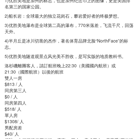
1)优胜美地是加州的标志，也是加州纪念币上的图像，更是美国排
名第三的国家公园。
2)船长岩：全球最大的独立花岗石，攀岩爱好者的终极梦想。
3)优胜美地瀑布是全球第二高的瀑布，770米落差，飞流千尺，回荡
天外。
4)半月丘是冰川切凿的杰作，著名体育品牌北脸“NorthFace”的标
志。
5)优胜美地隧道观景点风光美不胜收，是写实版的地质教科书。
洛杉磯離團客人，請訂航班晚上22:30（美國國内航班）或
21:30（國際航班）以後的航班
雙人一房
$813 / 人
同房第三人
$0 / 人
同房第四人
$518/ 人
單人房
$1308/ 人
男配房差
$40/ 人