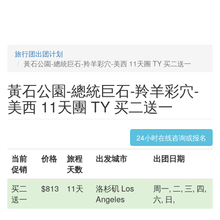
旅行团出团计划
黃石公園-總統巨石-羚羊彩穴-美西 11天團 TY 买二送一
黃石公園-總統巨石-羚羊彩穴-
美西 11天團 TY 买二送一
24小时在线咨询或报名
当前
价格
旅程
出发城市
出团日期
促销
天数
买二
$813
11天
洛杉矶 Los
周一, 二, 三, 四,
送一
Angeles
六, 日,