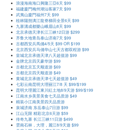
浪漫海南海口興隆三亞6天 $99
福建廈門梅州潮汕客家7天 $99
武夷山廈門福州7天 $99
桂林陽朔漓江龍脊梯田全景6天 $99
九寨溝成都樂山峨眉山8天 $99
北京承德天津长江三峡12日游 $299
齐鲁大地青岛泰山济南7天 $99
古都西安兵馬俑4/5天 $99 OR $199
北京西安兵马俑华山七天古都双程游 $99
皇城北京承德天津八天超值游 $99
金牌北京四天豪华游 $99
古都北京五天顺道游 $69
古都北京四天顺道游 $49
黄城北京承德天津七天超值游 $49
七彩云南昆明大理丽江7/8 天 $99/$199
昆明大理麗江東川紅土地8/9天游 $99/$199
江南水乡美景美食七天品质游 $49
精装小江南美景四天品质游
泉城济南 东岳泰山7日游 $99
江山无限 精彩北京6天游 $59
传奇九寨 长江三峡11日游 $499
雲南石林，大理，麗江8/9天遊 $99