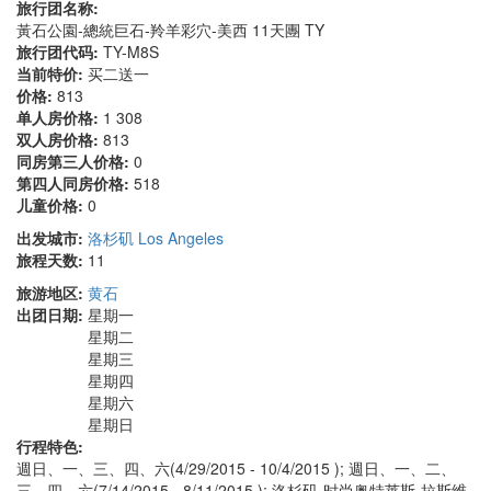
旅行团名称:
黃石公園-總統巨石-羚羊彩穴-美西 11天團 TY
旅行团代码:
TY-M8S
当前特价:
买二送一
价格:
813
单人房价格:
1 308
双人房价格:
813
同房第三人价格:
0
第四人同房价格:
518
儿童价格:
0
出发城市:
洛杉矶 Los Angeles
旅程天数:
11
旅游地区:
黄石
出团日期:
星期一
星期二
星期三
星期四
星期六
星期日
行程特色:
週日、一、三、四、六(4/29/2015 - 10/4/2015 ); 週日、一、二、
三、四、六(7/14/2015 - 8/11/2015 ); 洛杉矶-时尚奥特莱斯-拉斯维