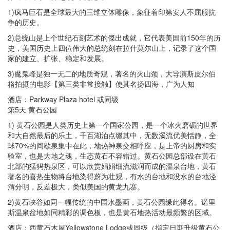
1)疯马巨石是全球最大的三维立体雕像，象征着印第安人不屈服抗
争的历史。
2)总统山是上个世纪石刻艺术的傑出成就，它代表美国前150年的历
史，美国历史上四位伟大的总统刻在拉什莫尔山上，记录了这个国
家的建立、扩张、稳定和发展。
3)魔鬼峰是独一无二的地质奇观，著名的火山颈，大导演斯皮尔伯
格拍摄的电影【第三类非常接触】使其名扬四海，广为人知
酒店：Parkway Plaza hotel 或同级
第5天 黄石公园
1) 黄石公园是人类历史上第一个国家公园，是一个冰火磨砺的世界
和大自然最后的乐土，千百湖泊点缀其中，无数溪流优美恬静，全
球70%的间歇泉集中在此，地热神泉交相呼应，是上帝的厨房和实
验室，也是大地之魂，生态黄石不容错过。黄石公园总部设在黄石
北部的猛犸热泉区，可以欣赏娟娟细流滋润而成的温泉台地，黄石
著名的喜热生物将台地染得蔚为壮观，有水的台地和没水的台地泾
渭分明，反差极大，类似美国的黄龙九寨。
2)黄石峡谷如同一幅传统的中国水墨画，黄石公园缘此得名。诺里
斯温泉盆地如同精彩的调色板，也是黄石地热活动最频繁的区域。
酒店：西黄石木屋Yellowstone Lodge或同级（指定日期升级黄石公