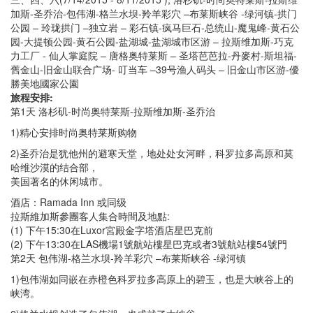
加斯-圣乔治-包伟湖-格兰水坝-羚羊彩穴 –布莱斯峡谷 -绿河镇-拱门
公园 – 玲珑拱门 –独立岩 – 彩石镇-疯马巨石-总统山-魔鬼峰-黄石公
园-大提顿公园-黄石公园-盐湖城-盐湖城市区游 – 拉斯维加斯-巧克
力工厂 - 仙人掌庭院 – 唐格奥特莱斯 – 圣塔芭芭拉-丹麥村-斯坦福-
舊金山-旧金山联合广场- 叮当车 –39号渔人码头 – 旧金山市区游-優
勝美地國家公園
旅程安排:
第1天 洛杉矶-时尚奥特莱斯-拉斯维加斯-圣乔治
1)精心安排时尚奥特莱斯购物
2)圣乔治是犹他州的避寒天堂，地处处女河畔，科罗拉多高原和莫
哈维沙漠的结合部，
美国著名的休闲城市。
酒店：Ramada Inn 或同级
拉斯維加斯參團客人集合時間及地點:
(1) 下午15:30在Luxor宮殿金字塔酒店星巴克前
(2) 下午13:30在LAS機場1號航站樓星巴克或者3號航站樓54號門
第2天 包伟湖-格兰水坝-羚羊彩穴 –布莱斯峡谷 -绿河镇
1)包伟湖如同嵌在赤橙色科罗拉多高原上的碧玉，也是大峡谷上的
峡湾。