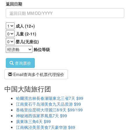
返回日期
成人 (12+)
儿童 (2-11)
婴儿(无座位)
舱位等级
查询票价
Email查询多个机票代理报价
中国大陆旅行团
哈爾濱吉林長春瀋陽東北三省7天 $99
江南黄石千岛湖美食九天品质游 $99
香格里拉昆明大理麗江8/9天 $99/199
神秘湘西張家界鳳凰7天 $99
廣東珠三角6天 $99
江南枫泾美景美食7天豪华游 $69