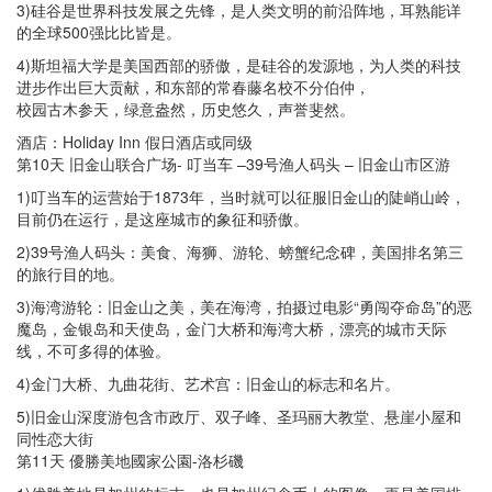
3)硅谷是世界科技发展之先锋，是人类文明的前沿阵地，耳熟能详
的全球500强比比皆是。
4)斯坦福大学是美国西部的骄傲，是硅谷的发源地，为人类的科技
进步作出巨大贡献，和东部的常春藤名校不分伯仲，
校园古木参天，绿意盎然，历史悠久，声誉斐然。
酒店：Holiday Inn 假日酒店或同级
第10天 旧金山联合广场- 叮当车 –39号渔人码头 – 旧金山市区游
1)叮当车的运营始于1873年，当时就可以征服旧金山的陡峭山岭，
目前仍在运行，是这座城市的象征和骄傲。
2)39号渔人码头：美食、海狮、游轮、螃蟹纪念碑，美国排名第三
的旅行目的地。
3)海湾游轮：旧金山之美，美在海湾，拍摄过电影“勇闯夺命岛”的恶
魔岛，金银岛和天使岛，金门大桥和海湾大桥，漂亮的城市天际
线，不可多得的体验。
4)金门大桥、九曲花街、艺术宫：旧金山的标志和名片。
5)旧金山深度游包含市政厅、双子峰、圣玛丽大教堂、悬崖小屋和
同性恋大街
第11天 優勝美地國家公園-洛杉磯