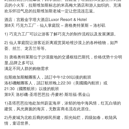
店的小火车，拉斯维加斯标志的米高梅大酒店和游人如织的、充满
欢乐怀旧气息的拉斯维加斯老城一定让您流连忘返。
酒店：宫殿金字塔大酒店Luxor Resort & Hotel
第8天 巧克力工厂 - 仙人掌庭院 – 唐格奥特莱斯 – 洛杉矶
1) 巧克力工厂可以让游客了解巧克力的制作流程以及发展渊源。
2) 仙人掌庭院让游客近距离观赏莫哈维沙漠上的各种植物，如芦
荟、丝兰、龙舌兰等等。
3) 唐格奥特莱斯位于沙漠腹地的交通枢纽巴斯托，价格优势十分明
显,品牌之多可以
满足不同人群的购物需求
拉斯維加斯離團客人，請訂中午12:00以後的航班
洛杉磯離團客人，請訂航班晚上22:30（美國國内航班）或
21:30（國際航班）以後的航班
第9天 洛杉磯-圣塔芭芭拉-丹麥村-斯坦福-舊金山
1)圣塔芭芭拉地处加州蔚蓝海岸，浓郁的地中海风情，红瓦白墙的
建筑，风光旖旎的海滨，无数富商名流在此居住。
2)丹麦城为北欧后裔的移民所建，阳光灿烂，四级如春，欧陆风
情，童话世界。