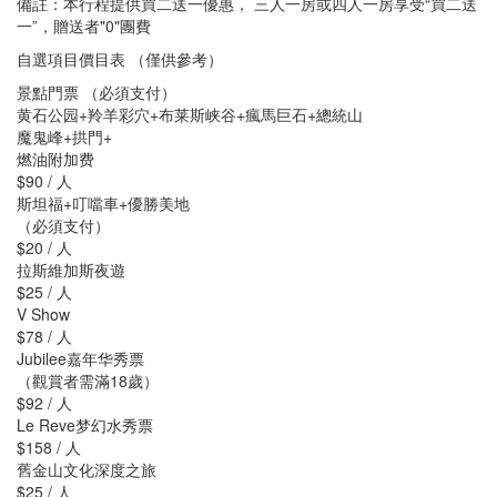
備註：本行程提供買二送一優惠， 三人一房或四人一房享受“買二送
一”，贈送者"0"團費
自選項目價目表 （僅供參考）
景點門票 （必須支付）
黄石公园+羚羊彩穴+布莱斯峡谷+瘋馬巨石+總統山
魔鬼峰+拱門+
燃油附加费
$90 / 人
斯坦福+叮噹車+優勝美地
（必須支付）
$20 / 人
拉斯維加斯夜遊
$25 / 人
V Show
$78 / 人
Jubilee嘉年华秀票
（觀賞者需滿18歲）
$92 / 人
Le Reve梦幻水秀票
$158 / 人
舊金山文化深度之旅
$25 / 人