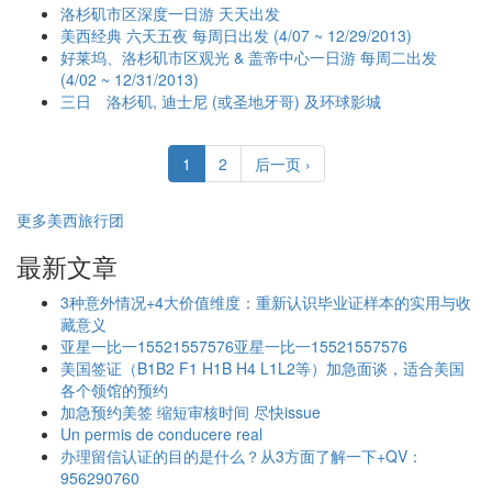
洛杉矶市区深度一日游 天天出发
美西经典 六天五夜 每周日出发 (4/07 ~ 12/29/2013)
好莱坞、洛杉矶市区观光 & 盖帝中心一日游 每周二出发
(4/02 ~ 12/31/2013)
三日 洛杉矶, 迪士尼 (或圣地牙哥) 及环球影城
1
2
后一页 ›
更多美西旅行团
最新文章
3种意外情况+4大价值维度：重新认识毕业证样本的实用与收
藏意义
亚星一比一15521557576亚星一比一15521557576
美国签证（B1B2 F1 H1B H4 L1L2等）加急面谈，适合美国
各个领馆的预约
加急预约美签 缩短审核时间 尽快issue
Un permis de conducere real
办理留信认证的目的是什么？从3方面了解一下+QV：
956290760