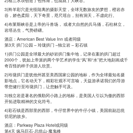
2)格兰水坝创造了包伟湖，也成就了大峡谷。
3)羚羊彩穴是光怪陆离的摄影天堂，全球无数旅友的梦想，橙岩赤
谷，娇色柔阳，天下奇景，咫尺瑶台，别有洞天，不虚此行。
4)布莱斯峡谷是上帝的斗兽场， 或者大自然的兵马俑，石柱林立，
岩塔丛生，气势磅礴。
酒店：American Best Value Inn 或者同级
第3天 拱门公园 – 玲珑拱门 –独立岩 – 彩石镇
1)拱门公园是全球最大的砂岩拱门集中地，记录在案的拱门超过
2000个，犹如上帝派的两个学艺术的学生“风”和“水”把大地刻画成千
奇百怪的样子供游人欣赏。
2)玲珑拱门是犹他州甚至美西国家公园的地标，作为全球最知名摄
影地点，它名动天下，精彩壮观不可言喻，天益游承诺我们的导游
带您健行至玲珑拱门，让您触手可及。
3)独立岩是著名的俄勒冈小路上的地标，是美国人引以为傲的西部
开拓进取精神的文化符号。
4)彩石镇是西部里的西部，牛仔世界中的牛仔小镇，美国前副总统
切尼的故乡。
酒店：Parkway Plaza Hotel或同级
第4天 疯马巨石-总统山-魔鬼峰