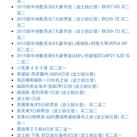
送二
2015新年倒数美东6天豪华游（波士頓出發）BO27-6D 买二
送二
2015新年倒数美东7天經濟遊（波士頓出發）BO29-7E 买二
送二
2015新年倒数美东7天豪华游（波士頓出發）BO29-7D 买二
送二
2015新年倒数美东9天豪华遊(+羅德島+耶魯大學)AP24-9R
买二送二
2015新年倒數美東6天豪華遊(紐約+华盛顿DC)AP27-6JD 买
二送二
小美東 4 天 3 夜 买二送一
華盛頓-馬里蘭州-紐約4日游 (波士頓出發)
瑪莎葡萄園島一日特色之旅（波士頓出發）
緬因州黃金海岸-龍蝦灣1日游 (波士頓出發)
羅德島-普利茅斯1日游 (波士頓出發)
波士頓1日游
美國東海岸5日經濟游（波士頓出發） 买二送二
新美東5日精華游（波士頓出發） 买二送二
美東4日精華游-紐約費城華盛頓瀑布之旅 (波士頓出發) 买二
送一
愛德華王子島4日游 买二送一
波士頓-千島-尼亞加拉瀑布3日游 (波士頓出發) 买二送一