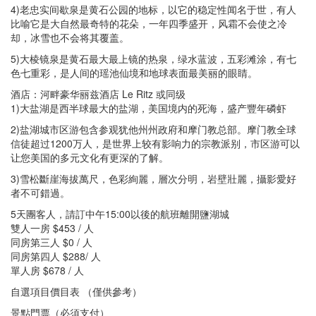
4)老忠实间歇泉是黄石公园的地标，以它的稳定性闻名于世，有人
比喻它是大自然最奇特的花朵，一年四季盛开，风霜不会使之冷
却，冰雪也不会将其覆盖。
5)大棱镜泉是黄石最大最上镜的热泉，绿水蓝波，五彩滩涂，有七
色七重彩，是人间的瑶池仙境和地球表面最美丽的眼睛。
酒店：河畔豪华丽兹酒店 Le Ritz 或同级
1)大盐湖是西半球最大的盐湖，美国境内的死海，盛产豐年磷虾
2)盐湖城市区游包含参观犹他州州政府和摩门教总部。摩门教全球
信徒超过1200万人，是世界上较有影响力的宗教派别，市区游可以
让您美国的多元文化有更深的了解。
3)雪松斷崖海拔萬尺，色彩絢麗，層次分明，岩壁壯麗，攝影愛好
者不可錯過。
5天團客人，請訂中午15:00以後的航班離開鹽湖城
雙人一房 $453 / 人
同房第三人 $0 / 人
同房第四人 $288/ 人
單人房 $678 / 人
自選項目價目表 （僅供參考）
景點門票（必須支付）