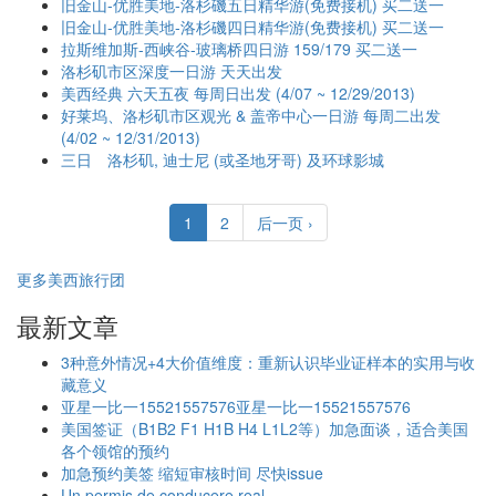
旧金山-优胜美地-洛杉磯五日精华游(免费接机) 买二送一
旧金山-优胜美地-洛杉磯四日精华游(免费接机) 买二送一
拉斯维加斯-西峡谷-玻璃桥四日游 159/179 买二送一
洛杉矶市区深度一日游 天天出发
美西经典 六天五夜 每周日出发 (4/07 ~ 12/29/2013)
好莱坞、洛杉矶市区观光 & 盖帝中心一日游 每周二出发
(4/02 ~ 12/31/2013)
三日 洛杉矶, 迪士尼 (或圣地牙哥) 及环球影城
1
2
后一页 ›
更多美西旅行团
最新文章
3种意外情况+4大价值维度：重新认识毕业证样本的实用与收
藏意义
亚星一比一15521557576亚星一比一15521557576
美国签证（B1B2 F1 H1B H4 L1L2等）加急面谈，适合美国
各个领馆的预约
加急预约美签 缩短审核时间 尽快issue
Un permis de conducere real