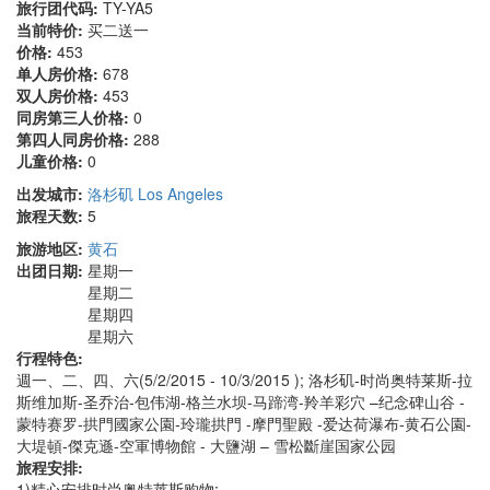
旅行团代码:
TY-YA5
当前特价:
买二送一
价格:
453
单人房价格:
678
双人房价格:
453
同房第三人价格:
0
第四人同房价格:
288
儿童价格:
0
出发城市:
洛杉矶 Los Angeles
旅程天数:
5
旅游地区:
黄石
出团日期:
星期一
星期二
星期四
星期六
行程特色:
週一、二、四、六(5/2/2015 - 10/3/2015 ); 洛杉矶-时尚奥特莱斯-拉
斯维加斯-圣乔治-包伟湖-格兰水坝-马蹄湾-羚羊彩穴 –纪念碑山谷 -
蒙特赛罗-拱門國家公園-玲瓏拱門 -摩門聖殿 -爱达荷瀑布-黄石公園-
大堤頓-傑克遜-空軍博物館 - 大鹽湖 – 雪松斷崖国家公园
旅程安排:
1)精心安排时尚奥特莱斯购物;