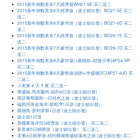
2015新年倒数美东7天經濟遊WH27-6E 买二送二
2015新年倒数美东6天經濟遊（波士頓出發）BO27-6E 买二
送二
2015新年倒数美东6天豪华游（波士頓出發）BO27-6D 买二
送二
2015新年倒数美东7天經濟遊（波士頓出發）BO29-7E 买二
送二
2015新年倒数美东7天豪华游（波士頓出發）BO29-7D 买二
送二
2015新年倒数美东9天豪华遊(+羅德島+耶魯大學)AP24-9R
买二送二
2015新年倒數美東6天豪華遊(紐約+华盛顿DC)AP27-6JD 买
二送二
小美東 4 天 3 夜 买二送一
華盛頓-馬里蘭州-紐約4日游 (波士頓出發)
瑪莎葡萄園島一日特色之旅（波士頓出發）
緬因州黃金海岸-龍蝦灣1日游 (波士頓出發)
羅德島-普利茅斯1日游 (波士頓出發)
波士頓1日游
美國東海岸5日經濟游（波士頓出發） 买二送二
新美東5日精華游（波士頓出發） 买二送二
美東4日精華游-紐約費城華盛頓瀑布之旅 (波士頓出發) 买二