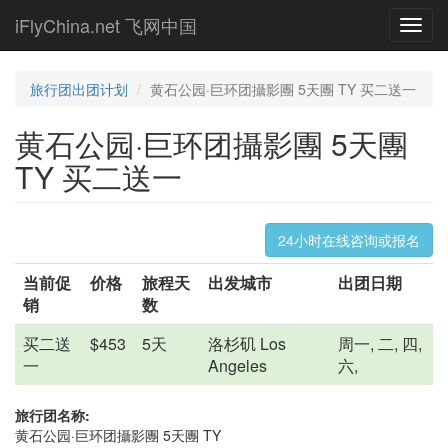
Skip
iFlyChina.net 飞网中国
Toggl
to
navig
main
content
旅行团出团计划
黄石公园·巨环团攝影團 5天團 TY 买二送一
黄石公园·巨环团攝影團 5天團
TY 买二送一
24小时在线咨询或报名
当前促
价格
旅程天
出发城市
出团日期
销
数
买二送
$453
5天
洛杉矶 Los
周一, 二, 四,
一
Angeles
六,
旅行团名称:
黄石公园·巨环团攝影團 5天團 TY