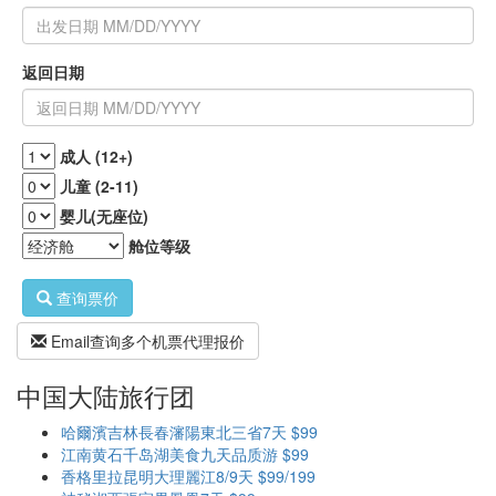
返回日期
成人 (12+)
儿童 (2-11)
婴儿(无座位)
舱位等级
查询票价
Email查询多个机票代理报价
中国大陆旅行团
哈爾濱吉林長春瀋陽東北三省7天 $99
江南黄石千岛湖美食九天品质游 $99
香格里拉昆明大理麗江8/9天 $99/199