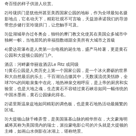
奇百怪的样子供游人欣赏。
2)玲珑拱门是犹他州甚至美西国家公园的地标，作为全球最知名摄
影地点，它名动天下，精彩壮观不可言喻，天益游承诺我们的导游
带您步健行至玲珑拱门，让您触手可及。
3)盐湖城举办过冬奥会，独特的摩门教文化使其在美国众多城市中
独树一帜，当地居民的幸福指数雄踞全美所有大城市之首級
4)爱达荷瀑布是人类第一台电视的诞生地，盛产马铃薯，更是黄石
公园和大提顿公园的门户。
酒店：河畔豪华丽兹酒店Le Ritz 或同级
1)黄石公园是人类历史上第一个国家公园，是一个冰火磨砺的世界
和大自然最后的乐土，千百湖泊点缀其中，无数溪流优美恬静，全
球70%的间歇泉集中在此，地热神泉交相呼应，是上帝的厨房和实
验室，也是大地之魂，生态黄石不容错过黄石峡谷如同一幅传统的
中国水墨画，黄石公园缘此得名。
2)诺里斯温泉盆地如同精彩的调色板，也是黄石地热活动最频繁的
区域。
3)大提顿山脉千峰弄雪，是美国落基山脉的精华所在，大文豪海明
威将其称为美国境内的瑞士，派拉蒙电影公司的片头就是大提顿的
主峰，如画山水倒影在冰湖上，堪称绝景。