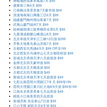
神秘湘西張家界鳳凰7天 $99
廣東珠三角6天 $99
江南枫泾美景美食7天豪华游 $69
浪漫海南海口興隆三亞6天 $99
福建廈門梅州潮汕客家7天 $99
武夷山廈門福州7天 $99
桂林陽朔漓江龍脊梯田全景6天 $99
九寨溝成都樂山峨眉山8天 $99
北京承德天津长江三峡12日游 $299
齐鲁大地青岛泰山济南7天 $99
古都西安兵馬俑4/5天 $99 OR $199
北京西安兵马俑华山七天古都双程游 $99
皇城北京承德天津八天超值游 $99
金牌北京四天豪华游 $99
古都北京五天顺道游 $69
古都北京四天顺道游 $49
黄城北京承德天津七天超值游 $49
七彩云南昆明大理丽江7/8 天 $99/$199
昆明大理麗江東川紅土地8/9天游 $99/$199
江南水乡美景美食七天品质游 $49
精装小江南美景四天品质游
泉城济南 东岳泰山7日游 $99
江山无限 精彩北京6天游 $59