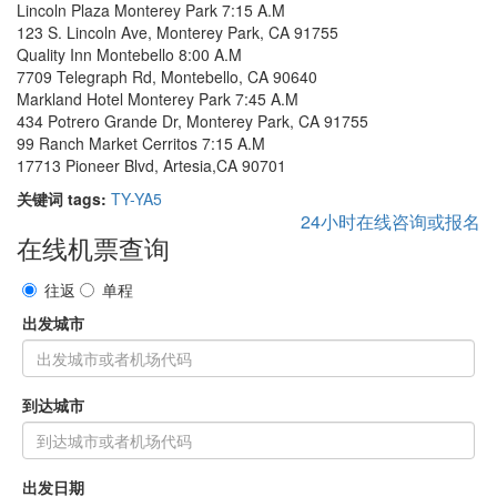
Lincoln Plaza Monterey Park 7:15 A.M
123 S. Lincoln Ave, Monterey Park, CA 91755
Quality Inn Montebello 8:00 A.M
7709 Telegraph Rd, Montebello, CA 90640
Markland Hotel Monterey Park 7:45 A.M
434 Potrero Grande Dr, Monterey Park, CA 91755
99 Ranch Market Cerritos 7:15 A.M
17713 Pioneer Blvd, Artesia,CA 90701
关键词 tags:
TY-YA5
24小时在线咨询或报名
在线机票查询
往返
单程
出发城市
到达城市
出发日期