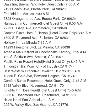
Days Inn, Buena Park(Hotel Guest Only) 7:00 A.M
7121 Beach Blvd, Buena Park, CA 90620
Fairfield Inn Marriott 7:00 A.M
7828 Orangethorpe Ave, Buena Park, CA 90621
Ramada Inn Commerce(Hotel Guest Only) 8:00 A.M
7272 E. Gage Ave, Commerce, CA 90040
Crowne Plaza Hotel Fullerton (Hotel Guest Only) 6:45 A.M
1500 S. Raymond Ave, Fullerton, CA 92831
Holiday Inn La Mirada 7:15 A.M
14299 Firestone Blvd, La Mirada, CA 90638
Arcadia Mall(In front of Cheesecake Factory) 7:15 A.M
400 S. Baldwin Ave, Arcadia, CA 91007
Pacific Palm Resort Hotel(Hotel Guest Only) 8:45 A.M
1 Industry Hills Pkwy, City of Industry,CA 91744
Best Western Executive Rowland Heights 9:00 A.M
18880 E. Gale Ave, Rowland Heights, CA 91748
Comfort Suites Rosemead(Hotel Guest Only) 7:45 A.M
9488 Valley Blvd, Rosemead, CA 91170
Knights Inn Rosemead(Hotel Guest Only) 7:45 A.M
3633 N. Rosemead Blvd, Rosemead, CA 91770
Hilton Hotel San Gabriel 7:30 A.M
225 W. Valley Blvd, San Gabriel, CA 91776