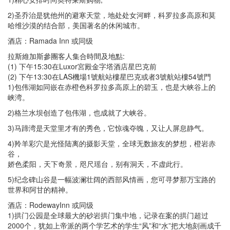
2)圣乔治是犹他州的避寒天堂，地处处女河畔，科罗拉多高原和莫
哈维沙漠的结合部，美国著名的休闲城市。
酒店：Ramada Inn 或同级
拉斯維加斯參團客人集合時間及地點:
(1) 下午15:30在Luxor宮殿金字塔酒店星巴克前
(2) 下午13:30在LAS機場1號航站樓星巴克或者3號航站樓54號門
1)包伟湖如同嵌在赤橙色科罗拉多高原上的碧玉，也是大峡谷上的
峡湾。
2)格兰水坝创造了包伟湖，也成就了大峡谷。
3)马蹄湾是天堂里才有的秀色，它惊魂夺魄，又让人屏息静气。
4)羚羊彩穴是光怪陆离的摄影天堂，全球无数旅友的梦想，橙岩赤
谷，
娇色柔阳，天下奇景，咫尺瑶台，别有洞天，不虚此行。
5)纪念碑山谷是一幅波澜壮阔的西部风情画，您可寻梦那万宝路的
世界和阿甘的精神。
酒店：RodewayInn 或同级
1)拱门公园是全球最大的砂岩拱门集中地，记录在案的拱门超过
2000个，犹如上帝派的两个学艺术的学生“风”和“水”把大地刻画成千