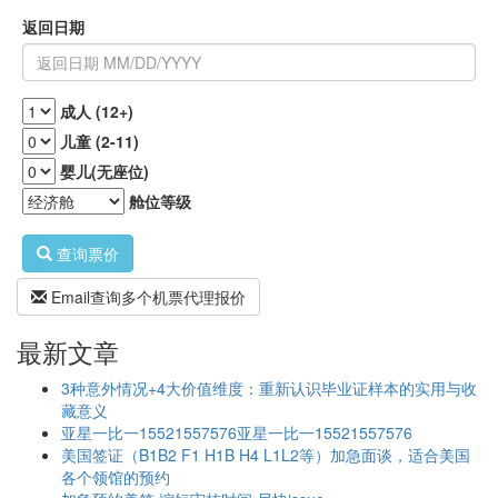
返回日期
成人 (12+)
儿童 (2-11)
婴儿(无座位)
舱位等级
查询票价
Email查询多个机票代理报价
最新文章
3种意外情况+4大价值维度：重新认识毕业证样本的实用与收
藏意义
亚星一比一15521557576亚星一比一15521557576
美国签证（B1B2 F1 H1B H4 L1L2等）加急面谈，适合美国
各个领馆的预约