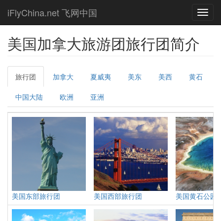
Skip
iFlyChina.net 飞网中国
Toggl
to
navig
main
content
美国加拿大旅游团旅行团简介
Primary
旅行团
(active
加拿大
夏威夷
美东
美西
黄石
tabs
tab)
中国大陆
欧洲
亚洲
美国东部旅行团
美国西部旅行团
美国黄石公园