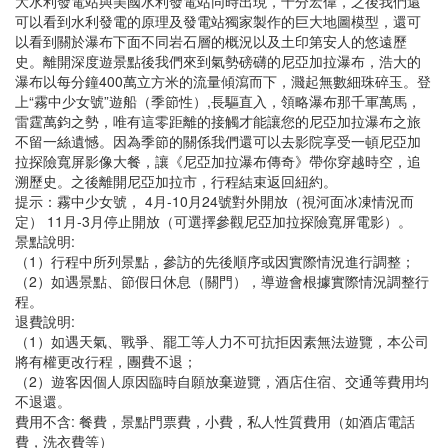
大水利發電站與美國水利發電站同時出現，十分宏偉，之後我們還
可以看到水利發電的原理及發電站獨家製作的巨大地圖模型，還可
以看到關於瀑布下面不同岩石層的概況以及土印第安人的悠遠歷
史。離開深度遊景點後我們來到氣勢磅礴的尼亞加拉瀑布，浩大的
瀑布以每分鐘400萬立方米的流量傾瀉而下，濺起無數細珠碎玉。登
上“霧中少女號”遊船（季節性）,長驅直入，領略瀑布那千軍萬馬，
雷霆萬鈞之勢，唯有這零距離的接觸才能讓您的尼亞加拉瀑布之旅
不留一絲遺憾。因為季節的關係我們還可以去影院享受一頓尼亞加
拉探險寬屏影像大餐，讓《尼亞加拉瀑布傳奇》帶你穿越時空，追
溯歷史。之後離開尼亞加拉市，行程結束返回紐約。
提示：霧中少女號， 4月-10月24號對外開放（視河面冰凍情況而
定） 11月-3月停止開放（可選擇參觀尼亞加拉探險寬屏電影）。
景點說明:
（1）行程中所列景點，參訪的先後順序或因實際情況進行調整；
（2）如遇景點、節假日休息（關門），導遊會根據實際情況調整行
程。
退費說明:
（1）如遇天氣、戰爭、罷工等人力不可抗拒因素無法遊覽​​，本公司
將有權更改行程，團費不退；
（2）遊客因個人原因臨時自願放棄遊覽，酒店住宿、交通等費用均
不退還。
費用不含: 餐費，景點門票費，小費，私人性質費用（如酒店電話
費，洗衣費等）