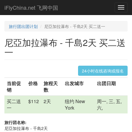
Skip
iFlyChina.net 飞网中国
Toggl
to
navig
main
content
旅行团出团计划
尼亞加拉瀑布 - 千島2天 买二送一
尼亞加拉瀑布 - 千島2天 买二送
一
24小时在线咨询或报名
当前促
价格
旅程天
出发城市
出团日期
销
数
买二送
$112
2天
纽约 New
周一, 三, 五,
一
York
六,
旅行团名称:
尼亞加拉瀑布 - 千島2天