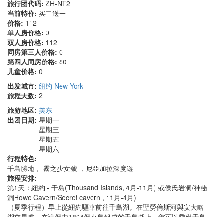
旅行团代码:
ZH-NT2
当前特价:
买二送一
价格:
112
单人房价格:
0
双人房价格:
112
同房第三人价格:
0
第四人同房价格:
80
儿童价格:
0
出发城市:
纽约 New York
旅程天数:
2
旅游地区:
美东
出团日期:
星期一
星期三
星期五
星期六
行程特色:
千島勝地， 霧之少女號 ，尼亞加拉深度遊
旅程安排:
第1天：紐約 - 千島(Thousand Islands, 4月-11月) 或侯氏岩洞/神秘
洞Howe Cavern/Secret cavern , 11月-4月)
（夏季行程）早上從紐約驅車前往千島湖。在聖勞倫斯河與安大略
湖交界處，在這個由1864個小島組成的千島湖上，您可以乘坐千島