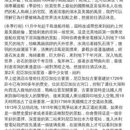
湖專屬遊船（季節性）欣賞世界上最短的國際橋及富翁和名人在他
們的私人島嶼上的宅院。透過清澈的湖水及美麗的風景，我們可以
理解它為什麼被稱為是世界淡水划船之都，然後前往酒店休息。
(冬季行程) 11月中旬起千島遊船停航，屆時改成帶您來到紐約上州
最美麗絕倫，驚險刺激的溶洞---侯世洞。這是北美地區第一個乘坐
遊船欣賞地下溶洞服務的景點，同時你將會乘坐電梯深入到地下156
英尺的地方，領略萬籟俱靜的天外世界。水滴沿著鐘乳石滴下，微
弱的光線灑落下來，清爽的涼風迎面撲來。參觀步道逶迤纏繞，經
過石灰走廊，海綿畫廊，巨大卵石，來到地下千年河床。深入地底
世界，岩石的形狀千奇百怪，鬼斧神工。接著步道彎曲向前，最後
到達溶洞的東邊盡頭---絕對黑暗之地。然後前往酒店休息。
第2天 尼亞加拉深度遊 - 霧中少女號 - 紐約
早上從酒店出發前往尼亞加拉古要塞，尼亞加拉古要塞建於1726年
距今已有300多年的歷史。位於尼亞加拉古河口，控制了通往大湖和
向西流入腹地的信道，戰略位置至關重要。古要塞當時是法國人用
來防御印地安人的襲擊的。後來英國人乘法國與印地安人交戰,用19
天時間攻占了這座要塞.一直到1796年美國獨立才交還給美國。
1813年又佔領此地, 1815年獨立戰爭結束才真正還給美國。如果你
是一個歷史愛好者或者喜歡這種類型的景點，你會覺得這是一個非
常好的選擇。深度遊的第二站來到尼亞加拉水力發電站，進入水利
發電站我們首先通過一個玻璃長廊，在玻璃長廊上才可以看到加拿