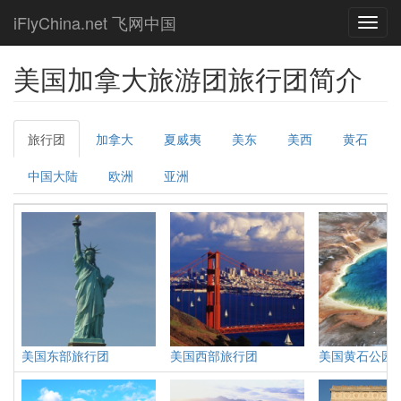
Skip
iFlyChina.net 飞网中国
Toggl
to
navig
main
content
美国加拿大旅游团旅行团简介
Primary
旅行团
(active
加拿大
夏威夷
美东
美西
黄石
tabs
tab)
中国大陆
欧洲
亚洲
美国东部旅行团
美国西部旅行团
美国黄石公园