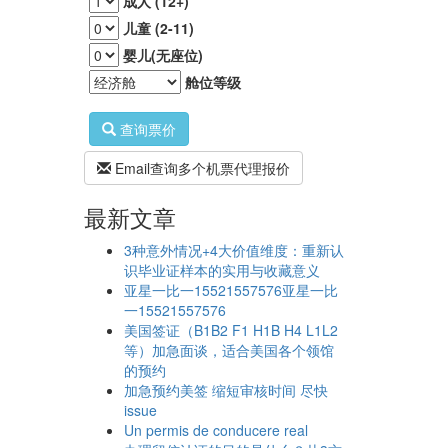
成人 (12+)
儿童 (2-11)
婴儿(无座位)
舱位等级
查询票价
Email查询多个机票代理报价
最新文章
3种意外情况+4大价值维度：重新认
识毕业证样本的实用与收藏意义
亚星一比一15521557576亚星一比
一15521557576
美国签证（B1B2 F1 H1B H4 L1L2
等）加急面谈，适合美国各个领馆
的预约
加急预约美签 缩短审核时间 尽快
issue
Un permis de conducere real