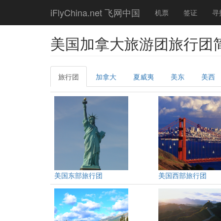
Skip
iFlyChina.net 飞网中国
机票
签证
寻
to
main
content
美国加拿大旅游团旅行团
Primary
旅行团
(active
加拿大
夏威夷
美东
美西
tabs
tab)
美国东部旅行团
美国西部旅行团