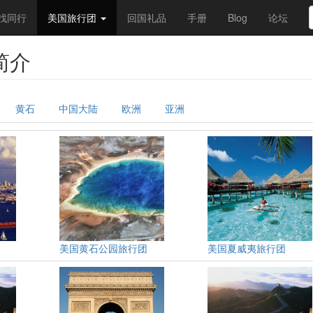
找同行
美国旅行团
回国礼品
手册
Blog
论坛
简介
黄石
中国大陆
欧洲
亚洲
美国黄石公园旅行团
美国夏威夷旅行团