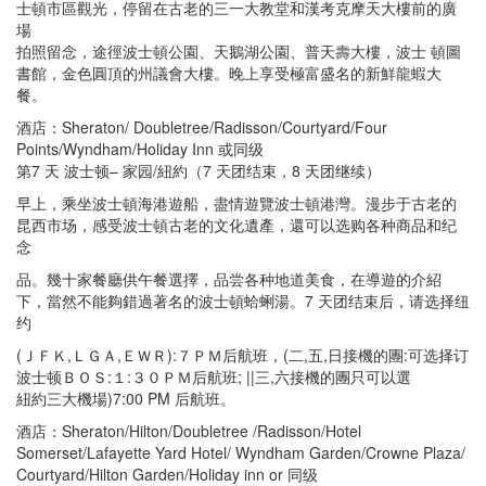
士頓市區觀光，停留在古老的三一大教堂和漢考克摩天大樓前的廣
場
拍照留念，途徑波士頓公園、天鵝湖公園、普天壽大樓，波士 頓圖
書館，金色圓頂的州議會大樓。晚上享受極富盛名的新鮮龍蝦大
餐。
酒店：Sheraton/ Doubletree/Radisson/Courtyard/Four
Points/Wyndham/Holiday Inn 或同级
第7 天 波士顿– 家园/紐約（7 天团结束，8 天团继续）
早上，乘坐波士頓海港遊船，盡情遊覽波士頓港灣。漫步于古老的
昆西市场，感受波士頓古老的文化遺產，還可以选购各种商品和纪
念
品。幾十家餐廳供午餐選擇，品尝各种地道美食，在導遊的介紹
下，當然不能夠錯過著名的波士頓蛤蜊湯。7 天团结束后，请选择纽
约
(ＪＦＫ,ＬＧＡ,ＥＷＲ):７ＰＭ后航班，(二,五,日接機的團:可选择订
波士顿ＢＯＳ:１:３０ＰＭ后航班; ||三,六接機的團只可以選
紐約三大機場)7:00 PM 后航班。
酒店：Sheraton/Hilton/Doubletree /Radisson/Hotel
Somerset/Lafayette Yard Hotel/ Wyndham Garden/Crowne Plaza/
Courtyard/Hilton Garden/Holiday inn or 同级