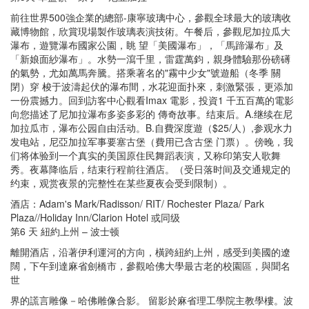
前往世界500強企業的總部-康寧玻璃中心，參觀全球最大的玻璃收
藏博物館，欣賞現場製作玻璃表演技術。午餐后，參觀尼加拉瓜大
瀑布，遊覽瀑布國家公園，眺 望「美國瀑布」，「馬蹄瀑布」及
「新娘面紗瀑布」。水勢一瀉千里，雷霆萬鈞，親身體驗那份磅礡
的氣勢，尤如萬馬奔騰。搭乘著名的"霧中少女"號遊船（冬季 關
閉）穿 梭于波濤起伏的瀑布間，水花迎面扑來，刺激緊張，更添加
一份震撼力。回到訪客中心觀看Imax 電影，投資1 千五百萬的電影
向您描述了尼加拉瀑布多姿多彩的 傳奇故事。结束后。A.继续在尼
加拉瓜市，瀑布公园自由活动。B.自費深度遊（$25/人）,参观水力
发电站，尼亞加拉军事要塞古堡（費用已含古堡 门票）。傍晚，我
们将体验到一个真实的美国原住民舞蹈表演，又称印第安人歌舞
秀。夜幕降临后，结束行程前往酒店。（受日落时间及交通规定的
约束，观赏夜景的完整性在某些夏夜会受到限制）。
酒店：Adam's Mark/Radisson/ RIT/ Rochester Plaza/ Park
Plaza//Holiday Inn/Clarion Hotel 或同级
第6 天 紐約上州 – 波士顿
離開酒店，沿著伊利運河的方向，橫跨紐約上州，感受到美國的遼
闊，下午到達麻省劍橋市，參觀哈佛大學最古老的校園區，與聞名
世
界的謊言雕像－哈佛雕像合影。 留影於麻省理工學院主教學樓。波