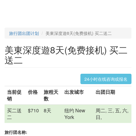
旅行团出团计划
美東深度遊8天(免费接机) 买二送二
美東深度遊8天(免费接机) 买二
送二
24小时在线咨询或报名
当前促
价格
旅程天
出发城市
出团日期
销
数
买二送
$710
8天
纽约 New
周二, 三, 五, 六,
二
York
日,
旅行团名称: