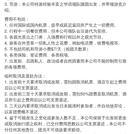
3. 导游：本公司特派经验丰富之华语领队随团出发，并带领游览介
绍。
费用不包括：
1. 任何国际或国内机票，提早或延迟返回所产生之一切费用。
2. 行程中一切餐饮费用，但本公司领队会沿途代为安排。
3. 各观光景点之门劵，入场费和行程以外之观光节目。
4. 旅客在外贵客一切私人性之花费，例如电话费，收费电视等。
5. 不包括司机和导游小费$7/天（按团天数算）
6. 各类保险、签证费用、各类税项。
7. 出发前、后因私人、政治或者自然因素而本公司不能控制而引致
的各项费用。
临时取消及退款办法：
1. 出发前十天要求取消或改期，需扣因取消机票、酒店引起之费用
后以公司支票退还。
2. 出发前三至十天要求取消或改期，需扣50%团费及取消机票、酒
店所引起之费用后以公司支票退还。
3. 三天以内要求取消或出发当日未能准时参加者，作自动放弃论，
以富团费概不退还。
4. 鉴于可能发生之变化或参加人数不足，本公司保留于出发前更改
或取消旅行团之权利，已交付费用悉数以公司支票退还，本公司不
付任何其他责任，团员不可借故要求赔偿。