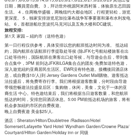
日期，團員需自費。 3，拜访世外桃源阿米西村落，体验原生态田园
生活。 4，住两晚华盛顿，两晚纽约大都会地区，行程更轻松，游览
更深度。 5，独家安排游览尼加拉瀑布战争军事要塞和瀑布水利发电
站。 6，首都游船欣赏波托马克河以及五角大楼和DC建筑。
旅程安排:
第1天 家园 – 紐約市（送特色遊）
第一日行程仅供参考，具体安排以您的航班抵达时间为准。 抵达紐
約，国内航班在该航班行李提取处等侯 (除JFK七号航站楼旅客在出
口处等待外)，国际航班在乘客出口处等候，与导遊会合后，带到集
合点集中，3PM 前到达JFK和LGA集合点的团友-免费加送特色遊，
深入遊览紐約亚裔居民生活区。EWR没有特色遊。接機後回酒店休
息，或自費($10/人)到 Jersey Gardens Outlet Mall購物。遊客抵达
法拉盛后，将免费寄存行李。我们将根据遊客数量，分时段由导遊
带领您畅遊法拉盛皇后区：集购物，休闲，美食，文化于一体的亚
裔生活 中心。特色遊结束后，我们将根据当日遊客数量，和您航班
抵达的时间，安排您回酒店休息。5:00 PM前抵达机场的旅客，将有
机会参加紐約市区的自费夜遊。
晚上自費夜遊 美金$25/人.
酒店：Sheraton/Hilton/Doubletree /Radisson/Hotel
Somerset/Lafayette Yard Hotel/ Wyndham Garden/Crowne Plaza/
Courtyard/Hilton Garden/Holiday inn or 同级