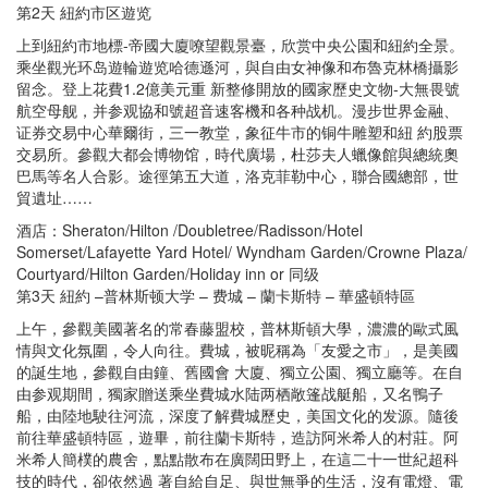
第2天 紐約市区遊览
上到紐約市地標-帝國大廈嘹望觀景臺，欣赏中央公園和紐約全景。
乘坐觀光环岛遊輪遊览哈德遜河，與自由女神像和布魯克林橋攝影
留念。登上花費1.2億美元重 新整修開放的國家歷史文物-大無畏號
航空母舰，并参观協和號超音速客機和各种战机。漫步世界金融、
证券交易中心華爾街，三一教堂，象征牛市的铜牛雕塑和紐 約股票
交易所。參觀大都会博物馆，時代廣場，杜莎夫人蠟像館與總統奧
巴馬等名人合影。途徑第五大道，洛克菲勒中心，聯合國總部，世
貿遺址……
酒店：Sheraton/Hilton /Doubletree/Radisson/Hotel
Somerset/Lafayette Yard Hotel/ Wyndham Garden/Crowne Plaza/
Courtyard/Hilton Garden/Holiday inn or 同级
第3天 紐約 –普林斯顿大学 – 费城 – 蘭卡斯特 – 華盛頓特區
上午，參觀美國著名的常春藤盟校，普林斯頓大學，濃濃的歐式風
情與文化氛圍，令人向往。費城，被昵稱為「友愛之市」，是美國
的誕生地，參觀自由鐘、舊國會 大廈、獨立公園、獨立廳等。在自
由参观期間，獨家贈送乘坐費城水陆两栖敞篷战艇船，又名鴨子
船，由陸地駛往河流，深度了解費城歷史，美国文化的发源。隨後
前往華盛頓特區，遊畢，前往蘭卡斯特，造訪阿米希人的村莊。阿
米希人簡樸的農舍，點點散布在廣闊田野上，在這二十一世紀超科
技的時代，卻依然過 著自給自足、與世無爭的生活，沒有電燈、電