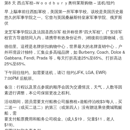
第8 天 西点军校–Ｗｏｏｄｂｕｒｙ奥特莱斯购物 – 送机/纽约
早 上驅車前往西點軍校，美国第一所军事学校。该校是美国历史最
悠久的军事学院之一。它曾与英国桑赫斯特皇家军事学院、俄罗斯
伏
龙芝军事学院以及法国圣西尔军 校并称世界“四大军校”。(* 安排军
校官方导遊陪同入内，请携带有效身份证件。)稍後前往購物城，伍
德伯里。這裡是名牌折扣购物中心，世界最大的名牌直销中心，户
外环境设计独特，汇集众多高端品牌，如 Burberry, Coach, Dolce &
Gabbana, Fendi, Prada 等，每天打折高達25%至65%。打折高达
25%至65%.
下午回往纽约。如需要送机，请订 纽约(JFK, LGA, EWR)
7:00PM 后航班。
备注：行程以及景点参观的顺序会因为交通情况，天气，人数等因
素进行调整，本公司保留更改之权利。
活动期间，团员需要支付船務公司服務稅+遊船停泊稅$3/每人，买
二送一（或买二送二）的第三（或第四人）没有贈送乘坐費城戰艇
船，需
要支付船票費用和船务公司税金。(成人$19， 兒童$11，老人
$19)。