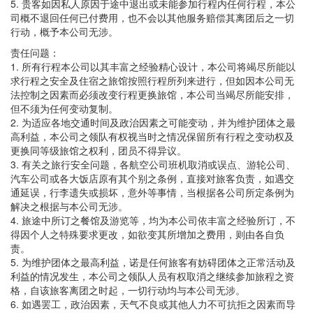
5. 贵客如因私人原因于途中退出或未能参加行程内任何行程，本公
司概不退回任何已付费用，也不会以其他服务赔偿其离团后之一切
行动，概予本公司无涉。
责任问题：
1. 所有行程本公司以其丰富之经验精心设计，本公司将竭尽所能以
求行程之安全及住宿之旅馆按照行程所列来进行，但如因本公司无
法控制之因素而必须改变行程更换旅馆，本公司当竭尽所能安排，
但不须为任何变动复制。
2. 为适应各地交通时间及政治因素之可能变动，并为维护团体之最
高利益，本公司之领队有权视当时之情况保留所有行程之变动权及
更换同等级旅馆之权利，团员不得异议。
3. 有关之旅行安全问题，各航空公司班机取消或误点、游轮公司、
汽车公司或各大饭店原有其个别之条例，直接对旅客负责，如遇交
通延误，行李遗失或损坏，意外等事情，当根据各公司所定条例为
解决之根据与本公司无涉。
4. 旅途中所订之餐馆及游览等，均为本公司依丰富之经验所订，不
得因个人之特殊要求更改，如欲变其所增加之费用，则由各自负
责。
5. 为维护团体之最高利益，诺是任何旅客有妨碍团体之正常活动及
利益的情况发生，本公司之领队人员有权取消之继续参加旅程之资
格，自该旅客离团之时起，一切行动均与本公司无涉。
6. 如遇罢工，政治因素，天气不良或其他人力不可抗拒之因素而导