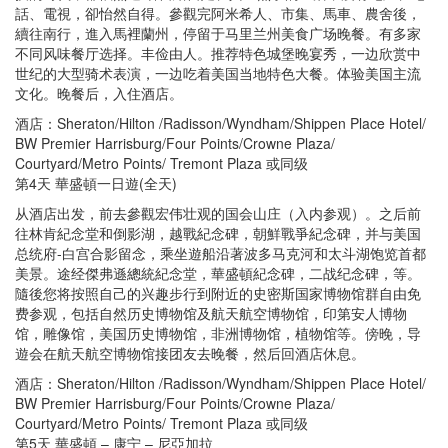
話、電視，卻怡然自得。參觀完阿米希人、市集、馬車、農舍後，
續往南行，進入馬裡蘭州，停留于马里兰州美食广场晚餐。有多家
不同风味餐厅选择。丰俭由人。推荐特色城堡晚宴秀，一边欣赏中
世纪的大型骑术表演，一边吃着美国当地特色大餐。体验美国主流
文化。晚餐后，入住酒店。
酒店：Sheraton/Hilton /Radisson/Wyndham/Shippen Place Hotel/
BW Premier Harrisburg/Four Points/Crowne Plaza/
Courtyard/Metro Points/ Tremont Plaza 或同级
第4天 華盛頓一日遊(全天)
从酒店出发，前去參觀宏伟壮观的国会山庄（入内参观）。之后前
往林肯紀念堂和倒影湖，越戰紀念碑，朝鮮戰爭紀念碑，并与美国
总统府-白宫合影留念，乘坐遊船沿著波多马克河和太斗湖饱览首都
美景。途经傑弗遜總統紀念堂，華盛頓紀念碑，二战纪念碑，等。
隨後您将按照自己的兴趣步行到附近的史密斯国家博物馆群自由免
费参观，包括自然历史博物馆及航天航空博物馆，印第安人博物
馆，雕像馆，美国历史博物馆，非洲博物馆，植物馆等。傍晚，导
遊会在航天航空博物馆接团友去晚餐，然后回酒店休息。
酒店：Sheraton/Hilton /Radisson/Wyndham/Shippen Place Hotel/
BW Premier Harrisburg/Four Points/Crowne Plaza/
Courtyard/Metro Points/ Tremont Plaza 或同级
第5天 華盛頓 – 康宁 – 尼亞加拉