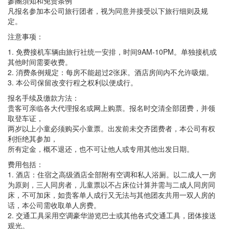
參團須知和免责条例
凡报名参加本公司旅行团者，视为同意并接受以下旅行细则及规
定。
注意事项：
1. 免费接机车辆由旅行社统一安排，时间9AM-10PM。单独接机或
其他时间需要收费。
2. 消费条例规定：每房不能超过2张床。酒店房间内不允许吸烟。
3. 本公司保留改变行程之权利以便成行。
报名手续及缴款方法：
贵客可亲临各大代理报名或网上购票。报名时交清全部团费，并领
取登车证，
两岁以上小童必须购买小童票。出发前未交齐团费者，本公司有权
利拒绝其参加，
所有定金，概不退还，也不可让他人或专用其他出发日期。
费用包括：
1. 酒店：住宿之高级酒店全部附有空调和私人浴厕。以二成人一房
为原则，三人同房者，儿童票以不占床位计算并需与二成人同房同
床，不可加床，如贵客单人成行又无法与其他团友共用一双人房的
话，本公司需收取单人房费。
2. 交通工具采用空调豪华游览巴士或其他各式交通工具，团体接送
观光。