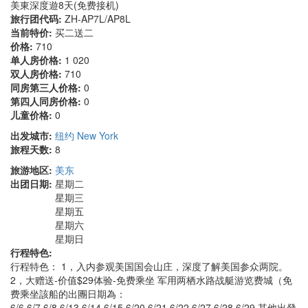
美東深度遊8天(免费接机)
旅行团代码:
ZH-AP7L/AP8L
当前特价:
买二送二
价格:
710
单人房价格:
1 020
双人房价格:
710
同房第三人价格:
0
第四人同房价格:
0
儿童价格:
0
出发城市:
纽约 New York
旅程天数:
8
旅游地区:
美东
出团日期:
星期二
星期三
星期五
星期六
星期日
行程特色:
行程特色： 1，入内参观美国国会山庄，深度了解美国参众两院。
2，大赠送-价值$29体验-免费乘坐 军用两栖水路战艇游览费城（免
费乘坐該船的出團日期為：
6/6,6/7,6/8,6/13,6/14,6/15,6/20,6/21,6/22,6/27,6/28,6/29 其他出發