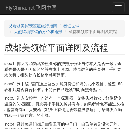
Skip
iFlyChina.net 飞网中国
Toggl
to
navig
main
content
父母赴美探亲签证旅行指南
签证面试
大使馆领事馆的方位和地形
成都美领馆平面详图及流程
成都美领馆平面详图及流程
step1: 排队等哨岗武警检查你的护照身份证与你本人是否一致，查
看你是否是今天预约的并在本上划勾。带包进入的检查包，手机要
求关机，排队处有长椅坐并可遮雨。
step2: 到中秘1窗口递上自己护照身份证和填的几个表格，检查156
表相片是否符合标准，不符合自己赶紧到对面照像贴上。
step3: 进入安检室，左边有一个探测器，先将头对着它，好像是测
温度的(小圆圈)。再次要求手机关掉并寄存，如果所带包不能过安检
a也需寄存b，人安检（我身上有钥匙皮带都没影响），给牌夹在胸
前和一个寄存东西的小牌。
step4: 经过每道门都是由警卫开的电子门，自己单独是没法开的。