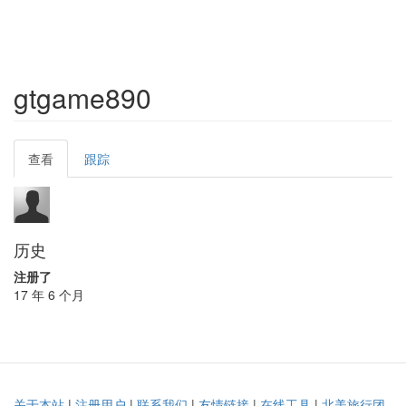
gtgame890
Primary
查看
(active
跟踪
tabs
tab)
历史
注册了
17 年 6 个月
关于本站
|
注册用户
|
联系我们
|
友情链接
|
在线工具
|
北美旅行团