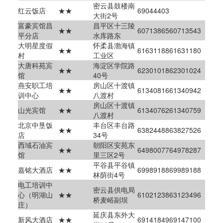
密云县鼓楼南
红云饭店
★★
69044403
大街2号
富豪宾馆昌
昌平区十三陵
★★
60713865
60713543
平分店
水库路东
大明星度假
怀柔县渤海镇
★★
61631188
61631180
村
工业区
大唐科苑宾
海淀区学院路
★★
62301018
62301024
馆
40号
燕安职工培
房山区十渡镇
★★
61340816
61340942
训中心
八渡村
房山区十渡镇
山光宾馆
★★
61340762
61340759
八渡村
北京中垦饭
丰台区丰台路
★★
63824488
63827526
店
34号
西域石油宾
朝阳区安苑东
★★
64980077
64978287
馆
里三区2号
平谷县平谷镇
嘉铭大酒店
★★
69989188
69989188
林荫街4号
电工培训中
密云县供电局
心（明湖山
★★
61021238
63123496
桥麦峪副坝
庄）
延庆县东外大
新风大酒店
★★
69141849
69147100