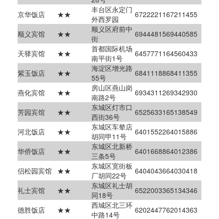
丰台区永定门
京华饭店
★★
67222211
67211455
外西罗园
顺义区府前中
顺义宾馆
★★
69444815
69440585
街
首都国际机场
天驿宾馆
★★
64577711
64560433
南平街1号
海淀区增光路
紫玉饭店
★★
68411188
68411355
55号
房山区燕山岗
燕化宾馆
★★
69343112
69342930
南路2号
东城区灯市口
芳园宾馆
★★
65256331
65138549
西街36号
东城区车辇店
河北饭店
★★
64015522
64015886
胡同甲11号
东城区北新桥
华侨饭店
★★
64016688
64012386
三条5号
东城区宽街板
侣松园宾馆
★★
64040436
64030418
厂胡同22号
东城区礼士胡
礼士宾馆
★★
65220033
65134346
同18号
西城区北三环
德胜饭店
★★
62024477
62014363
中路14号