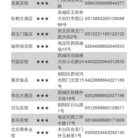
龙泉宾馆
★★★
69843366
69844377
路
东城区王府井
松鹤大酒店
★★★
大街灯市西口
65138822
65139088
88号
崇文区崇文门
崇文门饭店
★★★
65122211
65122122
西大街2号
海淀区西苑操
锡华俱乐部
★★★
62646688
62640533
场15号
西城区旧鼓楼
竹园宾馆
★★★
大街小石桥24
64032229
64012633
号
朝阳区西坝河
重庆饭店
★★★
光熙门北里15
64228888
64221189
号
西城区鼓楼外
华北大酒店
★★★
62028888
62027196
大街19号
朝阳区日坛路
日坛宾馆
★★★
65125588
65128671
1号
海淀区西三环
新兴宾馆
★★★
68166688
68171669
中路17号
北京商务会
丰台区右安门
★★★
63292244
63292140
馆
外玉林里1号