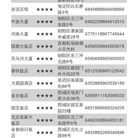
海淀区白石桥
友谊宾馆
★★★★
68498888
68498866
路3号
朝阳区北三环
中旅大厦
★★★★
64622288
64612510
东路2号
朝阳区潘家园
河南大厦
★★★★
67751188
67745644
华威里28号
首都机场南侧
国都大饭店
★★★★
64565588
64565678
小天竺村
朝阳区东三环
亮马河大厦
★★★★
65906688
65900503
北路8号
朝阳区建国门
赛特饭店
★★★★
65123388
65123542
外大街22号
宣武区南菜园
大观园酒店
★★★★
63538899
63539189
街88号
西城区地安门
金台饭店
★★★★
63099111
63099333
西大街38号
西城区德宝新
德宝饭店
★★★★
68318866
68324205
园22楼
北京皇家大
朝阳区北三环
★★★★
64663388
64653181
饭店
东路甲6号
金都假日饭
西城区北礼士
★★★★
68338822
68340696
店
路98号