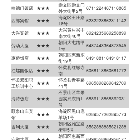
崇文区崇文门
哈德门饭店
★★★
67112244
67116865
外大街甲2号
海淀区王庄路
西郊宾馆
★★★
62322288
62311142
18号
大兴黄村兴丰
大兴宾馆
★★★
69242356
69258899
南大街40号
朝阳大屯路甲
劳动大厦
★★★
64874433
64873545
1号
朝阳区惠新东
惠侨饭店
★★★
64918811
64918117
街19号
怀柔县红螺寺
红螺园饭店
★★★
60681188
60681772
南
怀柔双阳职
怀柔县青春路
★★★
69658982
69642709
工培训中心
41号
石景山区苹果
海特饭店
★★★
园实兴东街1
68861188
68862031
号
颐泉山庄宾
海淀区黑山扈
★★★
62895772
62895773
馆
羊场1号
朝阳区雅宝路
吉利大厦
★★★
85628888
85621288
街甲5号
朝阳区惠新西
安徽大厦
★★★
64965588
64956177