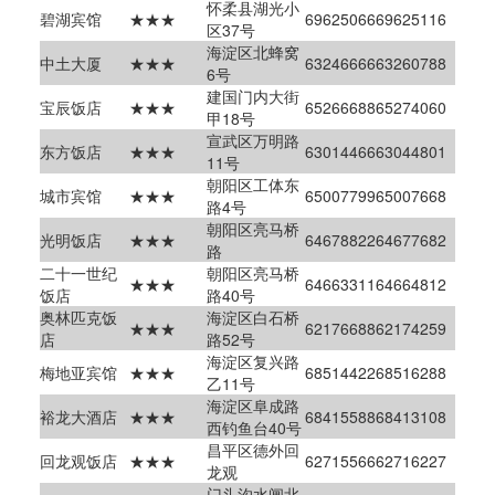
怀柔县湖光小
碧湖宾馆
★★★
69625066
69625116
区37号
海淀区北蜂窝
中土大厦
★★★
63246666
63260788
6号
建国门内大街
宝辰饭店
★★★
65266688
65274060
甲18号
宣武区万明路
东方饭店
★★★
63014466
63044801
11号
朝阳区工体东
城市宾馆
★★★
65007799
65007668
路4号
朝阳区亮马桥
光明饭店
★★★
64678822
64677682
路
二十一世纪
朝阳区亮马桥
★★★
64663311
64664812
饭店
路40号
奥林匹克饭
海淀区白石桥
★★★
62176688
62174259
店
路52号
海淀区复兴路
梅地亚宾馆
★★★
68514422
68516288
乙11号
海淀区阜成路
裕龙大酒店
★★★
68415588
68413108
西钓鱼台40号
昌平区德外回
回龙观饭店
★★★
62715566
62716227
龙观
门头沟水闸北