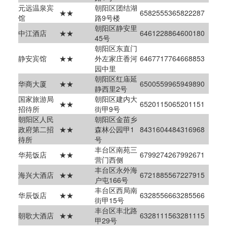
元远温泉宾
朝阳区团结湖
★★
65825553
65822287
馆
路9号楼
朝阳区静安里
中江酒店
★★
64612288
64600180
45号
朝阳区东直门
静安宾馆
★★
外左家庄香河
64677177
64668853
园中里
朝阳区红庙延
华商大厦
★★
65005599
65949890
静西里2号
国家旅游局
朝阳区建内大
★★
65201150
65201151
招待所
街甲9号
朝阳区人民
朝阳区金苗乡
政府第二招
★★
森林公园甲1
84316044
84316968
待所
号
丰台区南苑三
华苑饭店
★★
67992742
67992671
营门西侧
丰台区永外海
海兴大酒店
★★
67218855
67227915
户屯166号
丰台区西局南
华辰饭店
★★
63285566
63285566
街甲15号
丰台区丰北路
朝歌大酒店
★★
63281115
63281115
甲29号