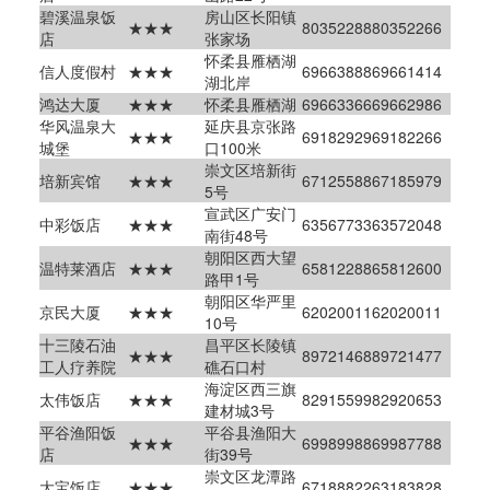
碧溪温泉饭
房山区长阳镇
★★★
80352288
80352266
店
张家场
怀柔县雁栖湖
信人度假村
★★★
69663888
69661414
湖北岸
鸿达大厦
★★★
怀柔县雁栖湖
69663366
69662986
华风温泉大
延庆县京张路
★★★
69182929
69182266
城堡
口100米
崇文区培新街
培新宾馆
★★★
67125588
67185979
5号
宣武区广安门
中彩饭店
★★★
63567733
63572048
南街48号
朝阳区西大望
温特莱酒店
★★★
65812288
65812600
路甲1号
朝阳区华严里
京民大厦
★★★
62020011
62020011
10号
十三陵石油
昌平区长陵镇
★★★
89721468
89721477
工人疗养院
礁石口村
海淀区西三旗
太伟饭店
★★★
82915599
82920653
建材城3号
平谷渔阳饭
平谷县渔阳大
★★★
69989988
69987788
店
街39号
崇文区龙潭路
大宝饭店
★★★
67188822
63183828