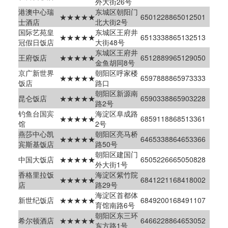
外大街26号
港澳中心瑞
东城区朝阳门
★★★★★
65012288
65012501
士酒店
北大街2号
国际艺苑皇
东城区王府井
★★★★★
65133388
65132513
冠假日饭店
大街48号
东城区王府井
王府饭店
★★★★★
65128899
65129050
金鱼胡同8号
京广新世界
朝阳区呼家楼
★★★★★
65978888
65973333
饭店
路口
朝阳区新源南
昆仑饭店
★★★★★
65903388
65903228
路2号
钓鱼台国宾
海淀区阜成路
★★★★★
68591188
68513361
馆
2号
燕莎中心凯
朝阳区亮马桥
★★★★★
64653388
64653366
宾斯基饭店
路50号
朝阳区建国门
中国大饭店
★★★★★
65052266
65050828
外大街1号
香格里拉饭
海淀区紫竹院
★★★★★
68412211
68418002
店
路29号
海淀区首都体
新世纪饭店
★★★★★
68492001
68491107
育馆南路6号
朝阳区东三环
希尔顿酒店
★★★★★
64662288
64653052
东方路1号