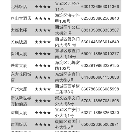
宣武区西经路
北纬饭店
★★★★
63012266
63011366
11号
海淀区海淀路
燕山大酒店
★★★★
62563388
62568640
甲138号
西城区车公庄
大都老楼
★★★★
68319988
68338507
大街21号
西城区复兴门
民族饭店
★★★★
66014466
66014849
内大街51号
东城区东直门
保利大厦
★★★★
65001188
65010277
南大街14号
海淀区北蜂窝
铁道大厦
★★★★
63229199
63229155
路102号
东方花园饭
东城区东直门
★★★★
64168866
64150638
店
南大街6号
西城区西单横
广州大厦
★★★★
66078866
66085998
二条甲3号
新联新世界
崇文区崇文门
★★★★
67081188
67081808
万怡酒店
外大街3号
宣武区广安门
深圳大厦
★★★★
63271188
63263320
外大街1号
朝阳区建国门
建国饭店
★★★★
65002233
65002871
外大街5号