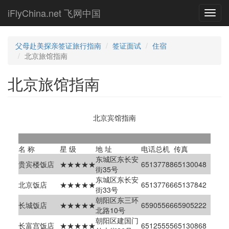
Skip
iFlyChina.net 飞网中国
Toggl
to
navig
main
content
父母赴美探亲签证旅行指南
签证面试
住宿
北京旅馆指南
北京旅馆指南
北京宾馆指南
名 称
星 级
地 址
电话总机
传真
东城区东长安
贵宾楼饭店
★★★★★
65137788
65130048
街35号
东城区东长安
北京饭店
★★★★★
65137766
65137842
街33号
朝阳区东三环
长城饭店
★★★★★
65905566
65905222
北路10号
朝阳区建国门
长富宫饭店
★★★★★
65125555
65130868