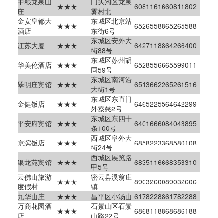
中粮龙泉山
门头沟区龙泉
★★★
60811616
60811802
庄
雾村北
金安皇都大
东城区北京站
★★★
65265588
65265588
酒店
东街6号
东城区安外大
江苏大厦
★★★
64271188
64266400
街88号
东城区苏州胡
华美伦酒店
★★★
65285566
65599011
同59号
东城区南河沿
翠明庄宾馆
★★★
65136622
65261516
大街1号
东城区东直门
金健饭店
★★★
64652255
64642299
外察慈2号
东城区东四十
平安府宾馆
★★★
64016660
84043895
条100号
西城区阜外大
京滨饭店
★★★
68582233
68580108
街24号
西城区展览路
银龙苑宾馆
★★★
68351166
68353310
甲5号
云佛山旅游
密云县溪翁庄
★★★
89032600
89032606
度假村
镇
九华山庄
★★★
昌平区小汤山
61782288
61782288
万商花园酒
石景山区石景
★★★
68681188
68686188
店
山路22号