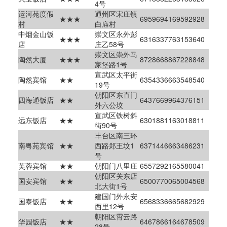
4号
运河苑度假
通州区宋庄镇
★★★
69596941
69592928
村
白庙村
中烟金山饭
崇文区永外彭
★★★
63163377
63153640
店
庄乙58号
崇文区崇外马
陶然大厦
★★★
87286688
67228848
家堡路1号
宣武区太平街
陶然宾馆
★★
63543366
63548540
19号
朝阳区东直门
四海通饭店
★★
64376699
64376151
外六公坟
宣武区铁树斜
远东饭店
★★
63018811
63018811
街90号
丰台区南三环
南粤苑宾馆
★★
西路郑王坟1
63714466
63486231
号
芙蓉宾馆
★★
朝阳门八里庄
65572921
65580041
朝阳区关东店
国安宾馆
★★
65007700
65004568
北大街1号
建国门外永安
国泰饭店
★★
65683366
65682929
西里12号
朝阳区霄云路
华园饭店
★★
64678661
64678509
28号