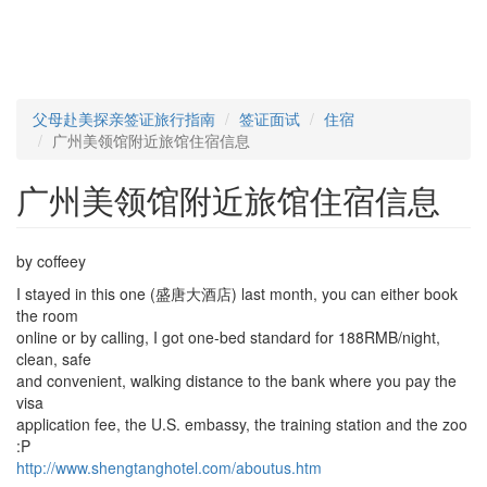
父母赴美探亲签证旅行指南
签证面试
住宿
广州美领馆附近旅馆住宿信息
广州美领馆附近旅馆住宿信息
by coffeey
I stayed in this one (盛唐大酒店) last month, you can either book
the room
online or by calling, I got one-bed standard for 188RMB/night,
clean, safe
and convenient, walking distance to the bank where you pay the
visa
application fee, the U.S. embassy, the training station and the zoo
:P
http://www.shengtanghotel.com/aboutus.htm