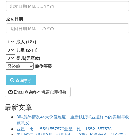
返回日期
成人 (12+)
儿童 (2-11)
婴儿(无座位)
舱位等级
查询票价
Email查询多个机票代理报价
最新文章
3种意外情况+4大价值维度：重新认识毕业证样本的实用与收
藏意义
亚星一比一15521557576亚星一比一15521557576
美国签证（B1B2 F1 H1B H4 L1L2等）加急面谈，适合美国