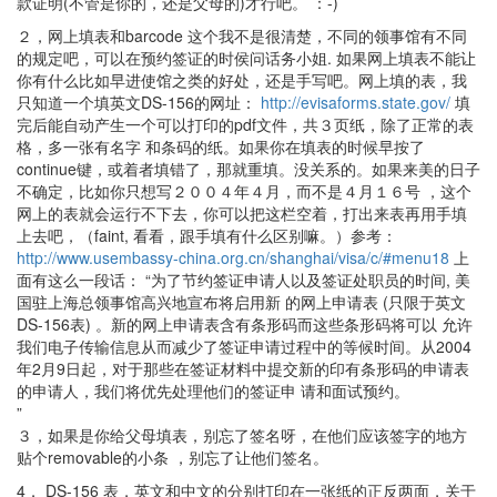
款证明(不管是你的，还是父母的)才行吧。 ：-)
２，网上填表和barcode 这个我不是很清楚，不同的领事馆有不同
的规定吧，可以在预约签证的时侯问话务小姐. 如果网上填表不能让
你有什么比如早进使馆之类的好处，还是手写吧。网上填的表，我
只知道一个填英文DS-156的网址：
http://evisaforms.state.gov/
填
完后能自动产生一个可以打印的pdf文件，共３页纸，除了正常的表
格，多一张有名字 和条码的纸。如果你在填表的时候早按了
continue键，或着者填错了，那就重填。没关系的。如果来美的日子
不确定，比如你只想写２００４年４月，而不是４月１６号 ，这个
网上的表就会运行不下去，你可以把这栏空着，打出来表再用手填
上去吧，（faint, 看看，跟手填有什么区别嘛。）参考：
http://www.usembassy-china.org.cn/shanghai/visa/c/#menu18
上
面有这么一段话： “为了节约签证申请人以及签证处职员的时间, 美
国驻上海总领事馆高兴地宣布将启用新 的网上申请表 (只限于英文
DS-156表) 。新的网上申请表含有条形码而这些条形码将可以 允许
我们电子传输信息从而减少了签证申请过程中的等候时间。从2004
年2月9日起，对于那些在签证材料中提交新的印有条形码的申请表
的申请人，我们将优先处理他们的签证申 请和面试预约。
”
３，如果是你给父母填表，别忘了签名呀，在他们应该签字的地方
贴个removable的小条 ，别忘了让他们签名。
4． DS-156 表，英文和中文的分别打印在一张纸的正反两面，关于