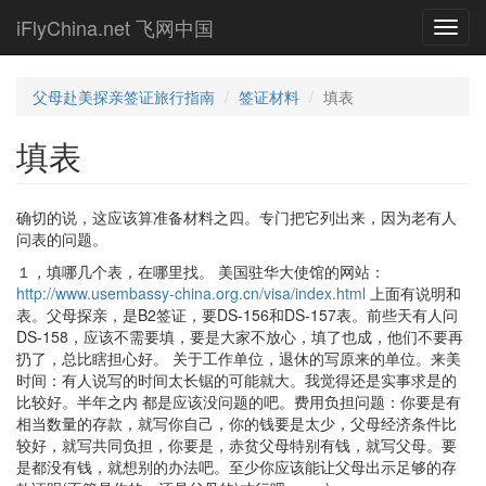
Skip
iFlyChina.net 飞网中国
Toggl
to
navig
main
content
父母赴美探亲签证旅行指南
签证材料
填表
填表
确切的说，这应该算准备材料之四。专门把它列出来，因为老有人
问表的问题。
１，填哪几个表，在哪里找。 美国驻华大使馆的网站：
http://www.usembassy-china.org.cn/visa/index.html
上面有说明和
表。父母探亲，是B2签证，要DS-156和DS-157表。前些天有人问
DS-158，应该不需要填，要是大家不放心，填了也成，他们不要再
扔了，总比瞎担心好。 关于工作单位，退休的写原来的单位。来美
时间：有人说写的时间太长锯的可能就大。我觉得还是实事求是的
比较好。半年之内 都是应该没问题的吧。费用负担问题：你要是有
相当数量的存款，就写你自己，你的钱要是太少，父母经济条件比
较好，就写共同负担，你要是，赤贫父母特别有钱，就写父母。要
是都没有钱，就想别的办法吧。至少你应该能让父母出示足够的存