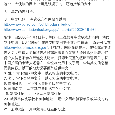
这个，大使馆的网上 上可是强调了的，还包括纸的大小
５，填好的表别折。
６，中文电码： 有这么几个网站可以用：
http://www.tigtag.com/cgi-bin/classified/form/
http://www.admissiontest.org/app/material/20030419-56.htm
备注：自2006年1月1日起，美国驻上海总领事馆要求所有的非移民
签证申请（DS-156表）在递交时使用电子签证申请表， 该表可以在
http://evisaforms.state.gov/
. 上找到。网站简便易用。在线填写申请
表之后，申请人必须将表格打印出来并在签证面谈时递交此表。任
何个人信息不会在线递交或记录。打印出完整的签证申请表后，持
中国护照的申请人还需在一些空格处用中文手写一些与英文信息相
同的内容。以下的地方需要额外提供中文：
6. 姓： 写下姓的中文字，以及相应的中文电码。.
7. 名： 写下名的中文字，以及相应的中文电码。
8. 曾用姓氏： 写下其它曾用姓氏的中文字。
9. 曾用名字： 写下其它曾用名字的中文字。
15. 家庭住址： 用中文写出家庭住址。
20. 就职单位或学校名称和地址： 用中文写出就职单位或学校的名
称和地址。
21. 现时职业： 用中文写出现在的职业。