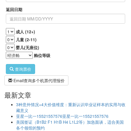
返回日期
成人 (12+)
儿童 (2-11)
婴儿(无座位)
舱位等级
查询票价
Email查询多个机票代理报价
最新文章
3种意外情况+4大价值维度：重新认识毕业证样本的实用与收
藏意义
亚星一比一15521557576亚星一比一15521557576
美国签证（B1B2 F1 H1B H4 L1L2等）加急面谈，适合美国
各个领馆的预约