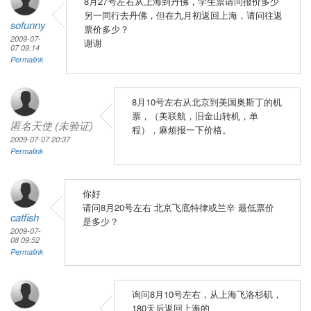
8月27号左右从上海到丹佛，学生票请问报价多少
另一同行去丹佛，但在九月初返回上海，请问往返
sofunny
票价多少？
2009-07-
谢谢
07 09:14
Permalink
8月10号左右从北京到美国奥斯丁的机
票，（美联航，旧金山转机，单
匿名天使 (未验证)
程），麻烦报一下价格。
2009-07-07 20:37
Permalink
你好
请问8月20号左右 北京飞底特律或兰辛 最低票价
catfish
是多少？
2009-07-
08 09:52
Permalink
询问8月10号左右，从上海飞洛杉矶，
180天后返回上海的