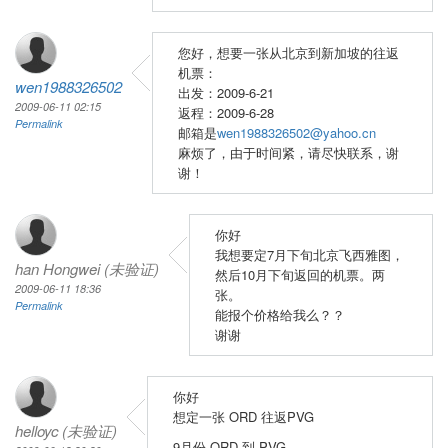
您好，想要一张从北京到新加坡的往返
机票：
wen1988326502
出发：2009-6-21
2009-06-11 02:15
返程：2009-6-28
Permalink
邮箱是
wen1988326502@yahoo.cn
麻烦了，由于时间紧，请尽快联系，谢
谢！
你好
我想要定7月下旬北京飞西雅图，
han Hongwei (未验证)
然后10月下旬返回的机票。两
2009-06-11 18:36
张。
Permalink
能报个价格给我么？？
谢谢
你好
想定一张 ORD 往返PVG
helloyc (未验证)
9月份 ORD 到 PVG