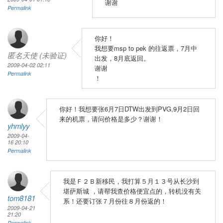
谢谢
Permalink
你好！
我想要msp to pek 的往返票，7月中
匿名天使 (未验证)
出发，8月底返回。
2009-04-02 02:11
谢谢
Permalink
！
你好！我想要张6月7日DTW出发到PVG,9月2日回
来的机票，请问价格是多少？谢谢！
yhmlyy
2009-04-
16 20:10
Permalink
我是Ｆ２Ｂ新移民，我打算５月１３号从长沙到
堪萨斯城 ，请帮我查价格便宜点的，转机没有关
tom8181
系！还要订张７月份往８月份返的！
2009-04-21
21:20
Permalink