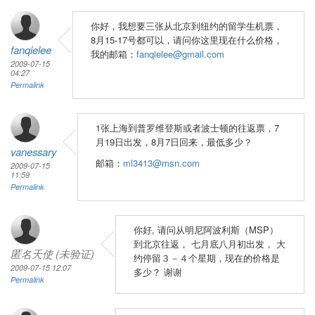
你好，我想要三张从北京到纽约的留学生机票，
8月15-17号都可以，请问你这里现在什么价格，
fanqielee
我的邮箱：
fanqielee@gmail.com
2009-07-15
04:27
Permalink
1张上海到普罗维登斯或者波士顿的往返票，7
月19日出发，8月7日回来，最低多少？
vanessary
邮箱：
ml3413@msn.com
2009-07-15
11:59
Permalink
你好, 请问从明尼阿波利斯（MSP）
到北京往返， 七月底八月初出发， 大
匿名天使 (未验证)
约停留３－４个星期，现在的价格是
2009-07-15 12:07
多少？ 谢谢
Permalink