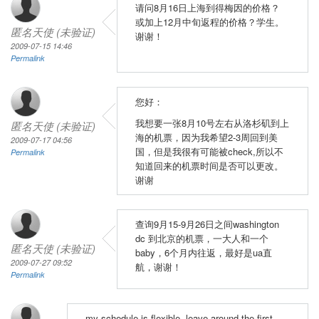
请问8月16日上海到得梅因的价格？
或加上12月中旬返程的价格？学生。
匿名天使 (未验证)
谢谢！
2009-07-15 14:46
Permalink
您好：
我想要一张8月10号左右从洛杉矶到上
匿名天使 (未验证)
海的机票，因为我希望2-3周回到美
2009-07-17 04:56
国，但是我很有可能被check,所以不
Permalink
知道回来的机票时间是否可以更改。
谢谢
查询9月15-9月26日之间washington
dc 到北京的机票，一大人和一个
匿名天使 (未验证)
baby，6个月内往返，最好是ua直
2009-07-27 09:52
航，谢谢！
Permalink
my schedule is flexible, leave around the first