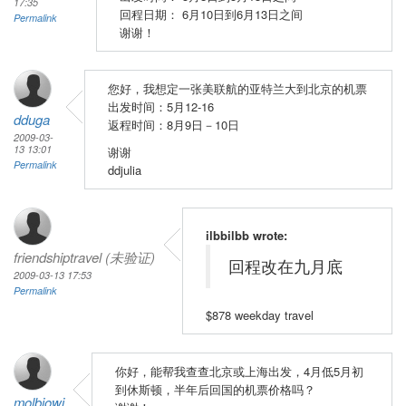
17:35
回程日期： 6月10日到6月13日之间
Permalink
谢谢！
您好，我想定一张美联航的亚特兰大到北京的机票
出发时间：5月12-16
dduga
返程时间：8月9日－10日
2009-03-
13 13:01
谢谢
Permalink
ddjulia
ilbbilbb wrote:
friendshiptravel (未验证)
回程改在九月底
2009-03-13 17:53
Permalink
$878 weekday travel
你好，能帮我查查北京或上海出发，4月低5月初
到休斯顿，半年后回国的机票价格吗？
molbiowj