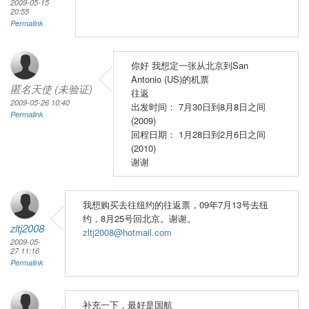
2009-05-15
20:55
Permalink
你好 我想定一张从北京到San
Antonio (US)的机票
匿名天使 (未验证)
往返
2009-05-26 10:40
出发时间： 7月30日到8月8日之间
Permalink
(2009)
回程日期： 1月28日到2月6日之间
(2010)
谢谢
我想购买去往纽约的往返票，09年7月13号去纽
约，8月25号回北京。谢谢。
zltj2008
zltj2008@hotmail.com
2009-05-
27 11:16
Permalink
补充一下，最好是国航