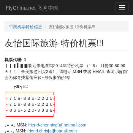
Skip
iFlyChina.net 飞网中国
Toggl
to
navig
main
content
中美机票特价信息
友怡国际旅游-特价机票!!!
友怡国际旅游-特价机票!!!
机票代理:
0
▏▎▍▌▋▊欢迎来电查询2014年特价机票 （1-6） 月份30.60.90
天！！！全美旅游团买2送1，请电话,MSN 或者 EMAIL 查询.我们将
会为你寻找紧俏座位~最低廉的价格!!
┌☎┐℡:
╒═══════════════╕
╞
７１８-８８６-２２２５
╡
╞
７１８-８８６-２２２６
╡
╞
８６６-５２０-３３８８
╡
╘═══════════════╛
｡◕‿◕｡ MSN:
friend-chenning[at]hotmail.com
｡◕‿-｡ MSN:
friend.chris[at]hotmail.com