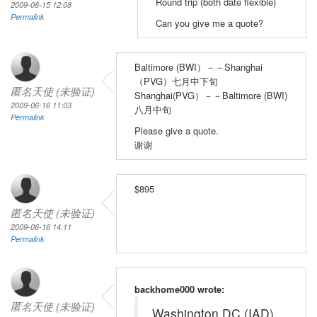
Round trip (both date flexible)
2009-06-15 12:08
Permalink
Can you give me a quote?
Baltimore (BWI）－－Shanghai
（PVG）七月中下旬
匿名天使 (未验证)
Shanghai(PVG）－－Baltimore (BWI)
2009-06-16 11:03
八月中旬
Permalink
Please give a quote.
谢谢
$895
匿名天使 (未验证)
2009-06-16 14:11
Permalink
backhome000 wrote:
匿名天使 (未验证)
Washington DC (IAD)