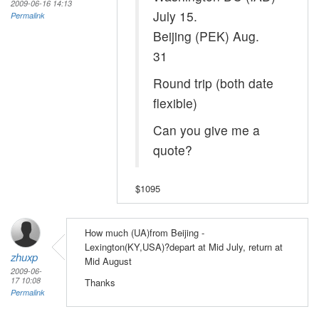
2009-06-16 14:13
July 15.
Permalink
Beijing (PEK) Aug.
31
Round trip (both date
flexible)
Can you give me a
quote?
$1095
How much (UA)from Beijing -
Lexington(KY,USA)?depart at Mid July, return at
zhuxp
Mid August
2009-06-
17 10:08
Thanks
Permalink