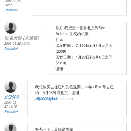
2009-05-15
20:55
Permalink
你好 我想定一张从北京到San
Antonio (US)的机票
匿名天使 (未验证)
往返
2009-05-26 10:40
出发时间： 7月30日到8月8日之间
Permalink
(2009)
回程日期： 1月28日到2月6日之间
(2010)
谢谢
我想购买去往纽约的往返票，09年7月13号去纽
约，8月25号回北京。谢谢。
zltj2008
zltj2008@hotmail.com
2009-05-
27 11:16
Permalink
补充一下，最好是国航