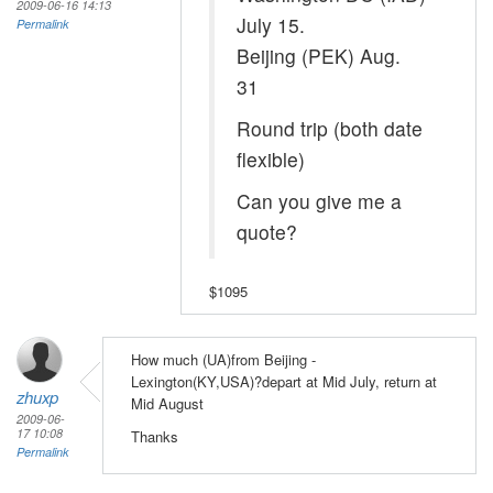
2009-06-16 14:13
July 15.
Permalink
Beijing (PEK) Aug.
31
Round trip (both date
flexible)
Can you give me a
quote?
$1095
How much (UA)from Beijing -
Lexington(KY,USA)?depart at Mid July, return at
zhuxp
Mid August
2009-06-
17 10:08
Thanks
Permalink