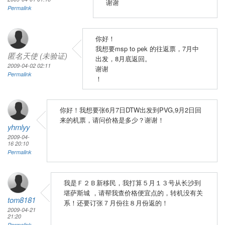
谢谢
Permalink
你好！
我想要msp to pek 的往返票，7月中
匿名天使 (未验证)
出发，8月底返回。
2009-04-02 02:11
谢谢
Permalink
！
你好！我想要张6月7日DTW出发到PVG,9月2日回
来的机票，请问价格是多少？谢谢！
yhmlyy
2009-04-
16 20:10
Permalink
我是Ｆ２Ｂ新移民，我打算５月１３号从长沙到
堪萨斯城 ，请帮我查价格便宜点的，转机没有关
tom8181
系！还要订张７月份往８月份返的！
2009-04-21
21:20
Permalink