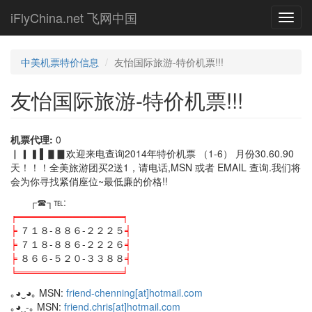
Skip
iFlyChina.net 飞网中国
Toggl
to
navig
main
content
中美机票特价信息
友怡国际旅游-特价机票!!!
友怡国际旅游-特价机票!!!
机票代理:
0
▏▎▍▌▋▊欢迎来电查询2014年特价机票 （1-6） 月份30.60.90
天！！！全美旅游团买2送1，请电话,MSN 或者 EMAIL 查询.我们将
会为你寻找紧俏座位~最低廉的价格!!
┌☎┐℡:
╒═══════════════╕
╞
７１８-８８６-２２２５
╡
╞
７１８-８８６-２２２６
╡
╞
８６６-５２０-３３８８
╡
╘═══════════════╛
｡◕‿◕｡ MSN:
friend-chenning[at]hotmail.com
｡◕‿-｡ MSN:
friend.chris[at]hotmail.com