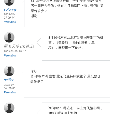
8月27号左右从上海到丹佛，学生票请问报价多少
另一同行去丹佛，但在九月初返回上海，请问往返
sofunny
票价多少？
2009-07-
谢谢
07 09:14
Permalink
8月10号左右从北京到美国奥斯丁的机
票，（美联航，旧金山转机，单
匿名天使 (未验证)
程），麻烦报一下价格。
2009-07-07 20:37
Permalink
你好
请问8月20号左右 北京飞底特律或兰辛 最低票价
catfish
是多少？
2009-07-
08 09:52
Permalink
询问8月10号左右，从上海飞洛杉矶，
180天后返回上海的