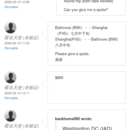
Round trip (both date flexible)
2009-06-15 12:08
Permalink
Can you give me a quote?
Baltimore (BWI）－－Shanghai
（PVG）七月中下旬
匿名天使 (未验证)
Shanghai(PVG）－－Baltimore (BWI)
2009-06-16 11:03
八月中旬
Permalink
Please give a quote.
谢谢
$895
匿名天使 (未验证)
2009-06-16 14:11
Permalink
backhome000 wrote:
匿名天使 (未验证)
Washington DC (IAD)