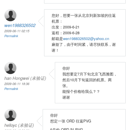
您好，想要一张从北京到新加坡的往返
机票：
wen1988326502
出发：2009-6-21
2009-06-11 02:15
返程：2009-6-28
Permalink
邮箱是
wen1988326502@yahoo.cn
麻烦了，由于时间紧，请尽快联系，谢
谢！
你好
我想要定7月下旬北京飞西雅图，
han Hongwei (未验证)
然后10月下旬返回的机票。两
2009-06-11 18:36
张。
Permalink
能报个价格给我么？？
谢谢
你好
想定一张 ORD 往返PVG
helloyc (未验证)
9月份 ORD 到 PVG