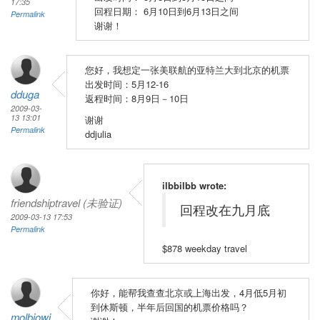
17:35
回程日期： 6月10日到6月13日之间
Permalink
谢谢！
您好，我想定一张美联航的亚特兰大到北京的机票
出发时间：5月12-16
dduga
返程时间：8月9日－10日
2009-03-
13 13:01
谢谢
Permalink
ddjulia
ilbbilbb wrote:
friendshiptravel (未验证)
回程改在九月底
2009-03-13 17:53
Permalink
$878 weekday travel
你好，能帮我查查北京或上海出发，4月低5月初
到休斯顿，半年后回国的机票价格吗？
molbiowj