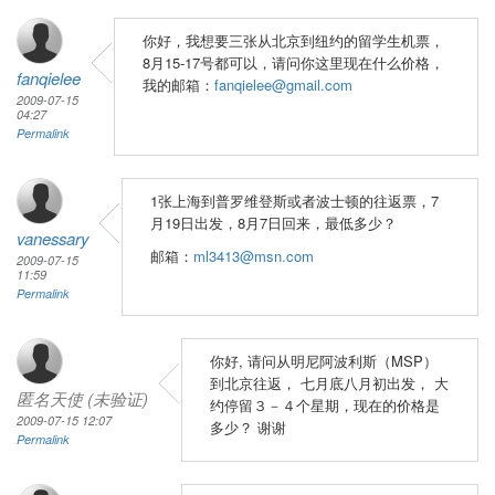
你好，我想要三张从北京到纽约的留学生机票，
8月15-17号都可以，请问你这里现在什么价格，
fanqielee
我的邮箱：
fanqielee@gmail.com
2009-07-15
04:27
Permalink
1张上海到普罗维登斯或者波士顿的往返票，7
月19日出发，8月7日回来，最低多少？
vanessary
邮箱：
ml3413@msn.com
2009-07-15
11:59
Permalink
你好, 请问从明尼阿波利斯（MSP）
到北京往返， 七月底八月初出发， 大
匿名天使 (未验证)
约停留３－４个星期，现在的价格是
2009-07-15 12:07
多少？ 谢谢
Permalink