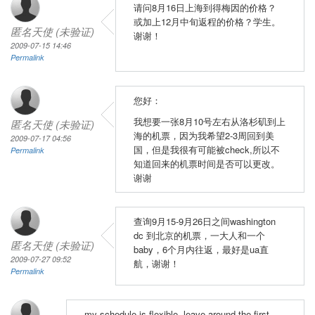
请问8月16日上海到得梅因的价格？
或加上12月中旬返程的价格？学生。
匿名天使 (未验证)
谢谢！
2009-07-15 14:46
Permalink
您好：
我想要一张8月10号左右从洛杉矶到上
匿名天使 (未验证)
海的机票，因为我希望2-3周回到美
2009-07-17 04:56
国，但是我很有可能被check,所以不
Permalink
知道回来的机票时间是否可以更改。
谢谢
查询9月15-9月26日之间washington
dc 到北京的机票，一大人和一个
匿名天使 (未验证)
baby，6个月内往返，最好是ua直
2009-07-27 09:52
航，谢谢！
Permalink
my schedule is flexible, leave around the first